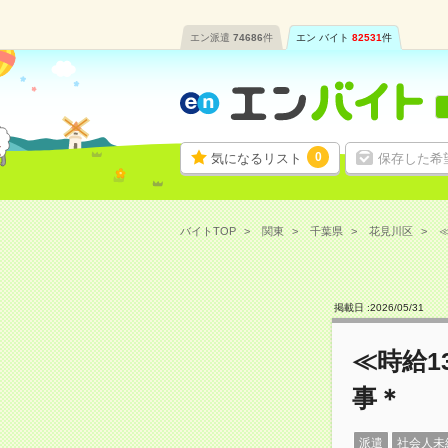
エン派遣
74686
件
エン バイト
82531
件
0
気になるリスト
保存した希
バイトTOP
関東
千葉県
花見川区
≪
掲載日 :
2026
/
05
/
31
≪時給1
事＊
派遣
社会人未