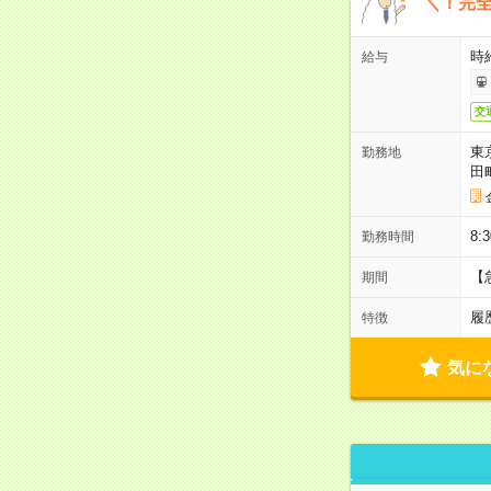
＼！完全
時
給与
交
東
勤務地
田
8:
勤務時間
【
期間
履
特徴
気に