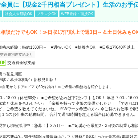
全員に【現金2千円相当プレゼント】生活のお手
K
社会人未経験OK
ブランクOK
WEB登録・面接OK
相談だけでもOK！≫日収1万円以上で週3日～＆土日休みもO
資格未経験：時給1330円～ ■週払いOK ■扶養内OK ■日収1万640円以上
交通費別途支給あり
交通費全額支給
通費
葉市花見川区
張駅
/
幕張本郷駅
/
新検見川駅
/
…
≪自宅からドアtoドアで30分以内！≫ご希望の勤務地を紹介します。
00～18:00（休憩60分） ■ご希望があれば下記シフトもOK！ 早番 7:00～16:00 遅
家族と休みを合わせたい」 「余裕を持って夕飯の準備がしたい」 「できれば
ど、ご希望を教えてくださいね。 ※Wワーク希望の方へ 今ご覧のお仕事で希
う1つのお仕事の勤務時間。 合計で週40時間を超える場合は応募できません。
現在も積極採用中！急募！】2カ月～ ■ご応募から最短2～3日後の就業も相
歴書不要
/
40～50代活躍中
/
服装自由
/
シフト勤務
/
10名以上の大量募集
/
電話対応