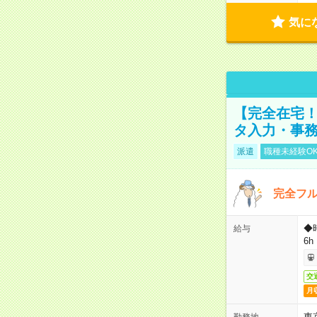
気に
【完全在宅！
タ入力・事
派遣
職種未経験O
完全フ
◆
給与
6h
交
月
東
勤務地