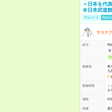
＜日本を代
＠日本武道
アルバイト
職種未
サカナク
時
給与
交
東
勤務地
九
＜シ
勤務時間
き
9
期間
週
特徴