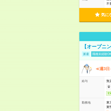
不
気に
【オープニン
派遣
職種未経験O
≪週3日
無
給与
交
東
勤務地
巣