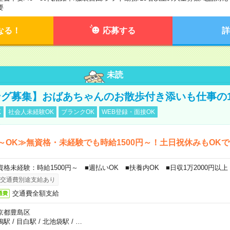
要
なる！
応募する
詳
未読
グ募集】おばあちゃんのお散歩付き添いも仕事の
K
社会人未経験OK
ブランクOK
WEB登録・面接OK
～OK≫無資格・未経験でも時給1500円～！土日祝休みもOK
資格未経験：時給1500円～ ■週払いOK ■扶養内OK ■日収1万2000円以上
交通費別途支給あり
交通費全額支給
通費
京都豊島区
鴨駅
/
目白駅
/
北池袋駅
/
…