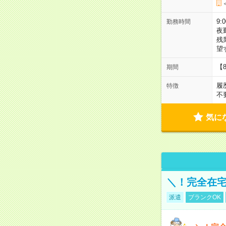
9:
勤務時間
夜
残
望
【
期間
履
特徴
不
気に
＼！完全在宅
派遣
ブランクOK