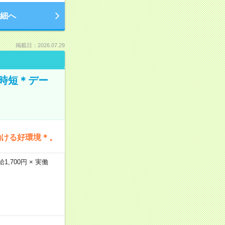
細へ
掲載日：2026.07.29
時短＊デー
働ける好環境＊。
,700円 × 実働