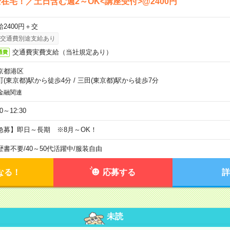
在宅！／土日含む週2～OK<講座受付>@2400円
給2400円＋交
交通費別途支給あり
交通費実費支給（当社規定あり）
通費
京都港区
町(東京都)駅から徒歩4分
/
三田(東京都)駅から徒歩7分
金融関連
30～12:30
急募】即日～長期 ※8月～OK！
歴書不要
/
40～50代活躍中
/
服装自由
なる！
応募する
詳
未読