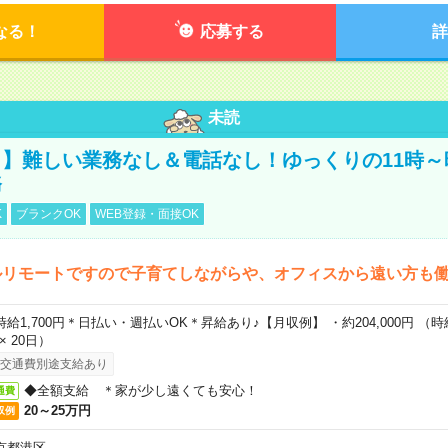
なる！
応募する
詳
未読
】難しい業務なし＆電話なし！ゆっくりの11時～
務
K
ブランクOK
WEB登録・面接OK
ルリモートですので子育てしながらや、オフィスから遠い方も
時給1,700円＊日払い・週払いOK＊昇給あり♪【月収例】 ・約204,000円 （時給1
 × 20日）
交通費別途支給あり
◆全額支給 ＊家が少し遠くても安心！
通費
20～25万円
収例
京都港区