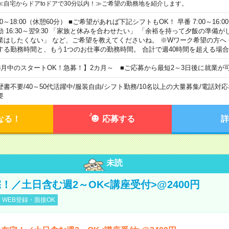
≪自宅からドアtoドアで30分以内！≫ご希望の勤務地を紹介します。
00～18:00（休憩60分） ■ご希望があれば下記シフトもOK！ 早番 7:00～16:00 遅
勤 16:30～翌9:30 「家族と休みを合わせたい」 「余裕を持って夕飯の準備
業はしたくない」 など、ご希望を教えてくださいね。 ※Wワーク希望の方へ
する勤務時間と、もう1つのお仕事の勤務時間。 合計で週40時間を超える場
8月中のスタートOK！急募！】2カ月～ ■ご応募から最短2～3日後に就業が
歴書不要
/
40～50代活躍中
/
服装自由
/
シフト勤務
/
10名以上の大量募集
/
電話対応
要
なる！
応募する
詳
未読
！／土日含む週2～OK<講座受付>@2400円
WEB登録・面接OK