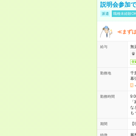
説明会参加で
派遣
職種未経験O
≪まずは
無
給与
交
千
勤務地
幕
9:
勤務時間
「
な
も
【
期間
履
特徴