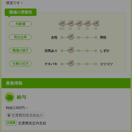
環境です！
職場の雰囲気
年齢層
20代
30
40
50
60
男女比率
女性
男性
職場の様子
活気あり
しずか
仕事の仕方
テキパキ
コツコツ
募集情報
給与
時給1300円～
交通費別途支給あり
交通費規定内支給
交通費