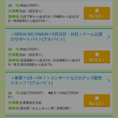
[給 与]
時給1250円～
[交通費]
支給（規定有り）
気になる！
[勤務地]
九段下駅から徒歩5分
/
竹橋駅から徒歩10
分
/
神保町駅から徒歩15分
/
…
＜SEKAI NO OWARI＊8月15日・16日＞ドーム公演
のサポートバイト[アルバイト]
[給 与]
時給1250円～
[交通費]
支給（規定有り）
気になる！
[勤務地]
後楽園駅から徒歩5分
/
水道橋駅から徒歩5
分
/
春日(東京都)駅から徒歩7分
＜単発＊1日～OK！＞コンサートなどのグッズ販売
スタッフ＊[アルバイト]
[給 与]
日給1万5000円～ ■最大で日給2万8500
円！
[交通費]
交通費規定支給
気になる！
[勤務地]
横浜駅
/
みなとみらい駅
/
西横浜駅
/
…