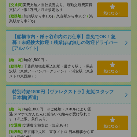
[交通費]
実費支給／当社規定あり。通勤交通費実費
支払／上限4万円／月※規定あり
気になる！
[勤務地]
加須駅から車10分
/
久喜駅から車20分
/
鴻
巣駅から車20分
【船橋市内・鎌ヶ谷市内のお仕事】普免でOK！急
募！未経験大歓迎！残業ほぼ無しの送迎ドライバー
[アルバイト]
[給 与]
時給1,500円～
[勤務地]
千葉県船橋市馬込沢駅（最寄り駅：・馬込
沢駅（東武アーバンパークライン）・浦安駅（東京
気になる！
メトロ東西線））
特別時給1800円【ヴァレクストラ】短期スタッフ
日本橋[派遣]
[給 与]
時給1800円 ※ご経験・スキルにより優
遇 スマホでかんたんに前払いで給与が受け取れま
す（※上限、条件あり）
[交通費]
交通費全額支給（規定あり）
気になる！
[勤務地]
東京都中央区 東京メトロ 日本橋駅から直
結（徒歩1分）