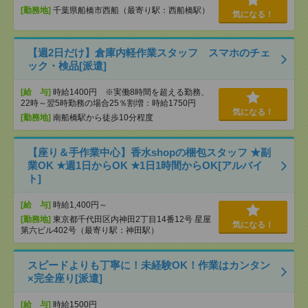
[勤務地]
千葉県船橋市西船（最寄り駅：西船橋駅）
気になる！
【週2日だけ】倉庫内軽作業スタッフ スマホのチェ
ック・検品[派遣]
[給 与]
時給1400円 ※実働8時間を超える勤務、
22時～翌5時勤務の場合25％割増：時給1750円
気になる！
[勤務地]
南船橋駅から徒歩10分程度
【座り＆手作業中心】香水shopの梱包スタッフ ★副
業OK ★週1日からOK ★1日1時間からOK[アルバイ
ト]
[給 与]
時給1,400円～
[勤務地]
東京都千代田区内神田2丁目14番12号 星屋
気になる！
第六ビル402号（最寄り駅：神田駅）
スピードよりも丁寧に！未経験OK！作業はカンタン
×完全座り[派遣]
[給 与]
時給1500円