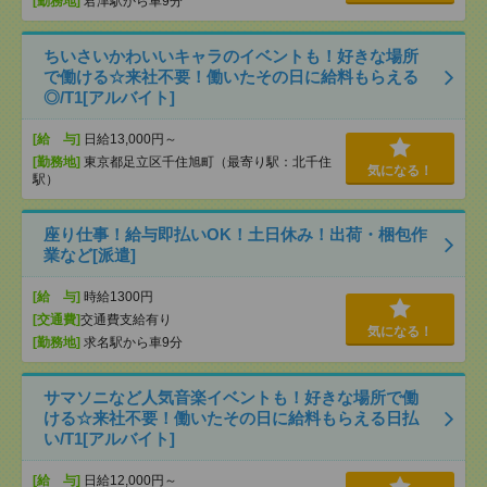
[勤務地]
君津駅から車9分
ちいさいかわいいキャラのイベントも！好きな場所
で働ける☆来社不要！働いたその日に給料もらえる
◎/T1[アルバイト]
[給 与]
日給13,000円～
[勤務地]
東京都足立区千住旭町（最寄り駅：北千住
気になる！
駅）
座り仕事！給与即払いOK！土日休み！出荷・梱包作
業など[派遣]
[給 与]
時給1300円
[交通費]
交通費支給有り
気になる！
[勤務地]
求名駅から車9分
サマソニなど人気音楽イベントも！好きな場所で働
ける☆来社不要！働いたその日に給料もらえる日払
い/T1[アルバイト]
[給 与]
日給12,000円～