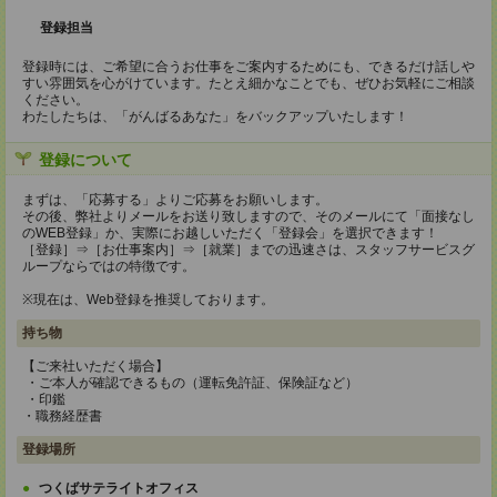
登録担当
登録時には、ご希望に合うお仕事をご案内するためにも、できるだけ話しや
すい雰囲気を心がけています。たとえ細かなことでも、ぜひお気軽にご相談
ください。
わたしたちは、「がんばるあなた」をバックアップいたします！
登録について
まずは、「応募する」よりご応募をお願いします。
その後、弊社よりメールをお送り致しますので、そのメールにて「面接なし
のWEB登録」か、実際にお越しいただく「登録会」を選択できます！
［登録］⇒［お仕事案内］⇒［就業］までの迅速さは、スタッフサービスグ
ループならではの特徴です。
※現在は、Web登録を推奨しております。
持ち物
【ご来社いただく場合】
・ご本人が確認できるもの（運転免許証、保険証など）
・印鑑
・職務経歴書
登録場所
つくばサテライトオフィス