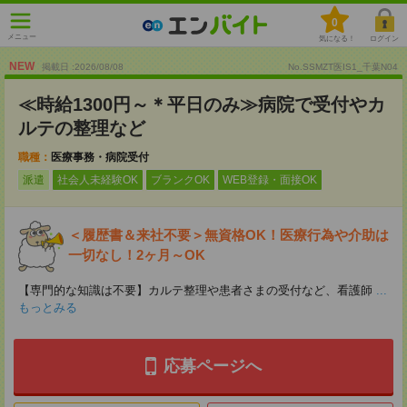
0
メニュー
気になる！
ログイン
NEW
掲載日 :2026
/
08
/
08
No.SSMZT医IS1_千葉N04
≪時給1300円～＊平日のみ≫病院で受付やカ
ルテの整理など
職種：
医療事務・病院受付
派遣
社会人未経験OK
ブランクOK
WEB登録・面接OK
＜履歴書＆来社不要＞無資格OK！医療行為や介助は
一切なし！2ヶ月～OK
【専門的な知識は不要】カルテ整理や患者さまの受付など、看護師
...
もっとみる
応募ページへ