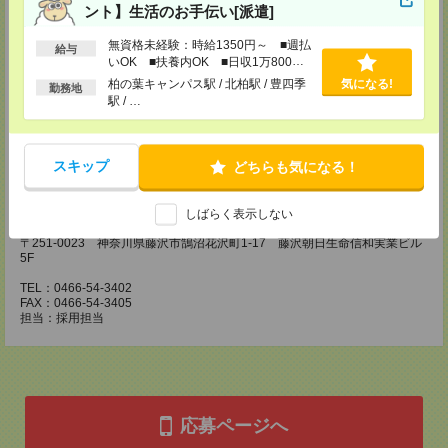
ント】生活のお手伝い[派遣]
川崎医療オフィス・横浜医療オフィス
〒210-0007 神奈川県川崎市川崎区駅前本町3-1 NMF川崎東口ビル7F
無資格未経験：時給1350円～ ■週払
給与
TEL：044-233-3501
いOK ■扶養内OK ■日収1万800円
FAX：044-233-4305
以上
担当：採用担当者
柏の葉キャンパス駅 / 北柏駅 / 豊四季
気になる!
勤務地
駅 / …
横浜介護オフィス
〒221-0835 神奈川県横浜市神奈川区鶴屋町2-23-2 TSプラザビルディング
5F
TEL：045-320-1901
スキップ
どちらも気になる！
FAX：044-233-4305
担当：採用担当者
しばらく表示しない
神奈川医療オフィス
〒251-0023 神奈川県藤沢市鵠沼花沢町1-17 藤沢朝日生命信和実業ビル
5F
TEL：0466-54-3402
FAX：0466-54-3405
担当：採用担当
応募ページへ