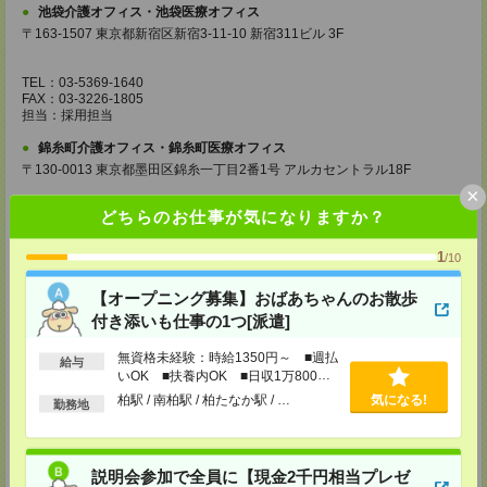
池袋介護オフィス・池袋医療オフィス
〒163-1507 東京都新宿区新宿3-11-10 新宿311ビル 3F
TEL：03-5369-1640
FAX：03-3226-1805
担当：採用担当
錦糸町介護オフィス・錦糸町医療オフィス
〒130-0013 東京都墨田区錦糸一丁目2番1号 アルカセントラル18F
×
TEL：03-5637-1151
どちらのお仕事が気になりますか？
FAX：03-5637-1388
担当：採用担当
1
/10
西東京医療オフィス
〒180-0004 東京都武蔵野市吉祥寺本町1丁目14番5号 吉祥寺本町ビル5F
【オープニング募集】おばあちゃんのお散歩
付き添いも仕事の1つ[派遣]
TEL：0422-23-0901
FAX：0422-23-0905
担当：採用担当
無資格未経験：時給1350円～ ■週払
給与
いOK ■扶養内OK ■日収1万800円
町田介護オフィス
以上
柏駅 / 南柏駅 / 柏たなか駅 / …
気になる!
勤務地
〒194-0022 東京都町田市森野1丁目36番14号 ビオレ町田ビル3F
TEL：042-728-3021
FAX：042-728-3025
担当：採用担当
説明会参加で全員に【現金2千円相当プレゼ