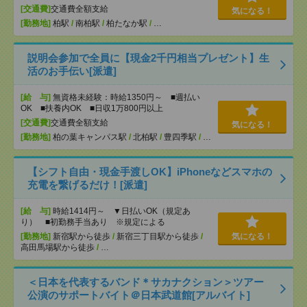
[交通費]
交通費全額支給
気になる！
[勤務地]
柏駅
/
南柏駅
/
柏たなか駅
/
…
説明会参加で全員に【現金2千円相当プレゼント】生
活のお手伝い[派遣]
[給 与]
無資格未経験：時給1350円～ ■週払い
OK ■扶養内OK ■日収1万800円以上
[交通費]
交通費全額支給
気になる！
[勤務地]
柏の葉キャンパス駅
/
北柏駅
/
豊四季駅
/
…
【シフト自由・現金手渡しOK】iPhoneなどスマホの
充電を繋げるだけ！[派遣]
[給 与]
時給1414円～ ▼日払いOK（規定あ
り） ■初勤務手当あり ※規定による
[勤務地]
新宿駅から徒歩
/
新宿三丁目駅から徒歩
/
気になる！
高田馬場駅から徒歩
/
…
＜日本を代表するバンド＊サカナクション＞ツアー
公演のサポートバイト＠日本武道館[アルバイト]