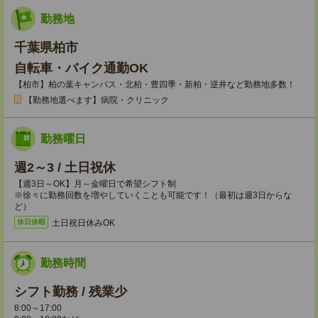
勤務地
千葉県柏市
自転車・バイク通勤OK
【柏市】柏の葉キャンパス・北柏・豊四季・新柏・逆井など勤務地多数！
【勤務地選べます】病院・クリニック
勤務曜日
週2～3 / 土日祝休
【週3日～OK】月～金曜日で希望シフト制
※徐々に勤務回数を増やしていくことも可能です！（最初は週3日からな
ど）
土日祝日休みOK
休日休暇
勤務時間
シフト勤務 / 残業少
8:00～17:00