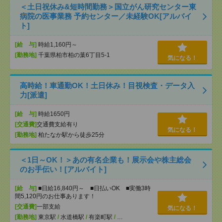
＜土日祝休み&短時間勤務＞国立がん研究センター東
病院の医事業務 予約センター／未経験OK[アルバイ
ト]
[給 与]
時給1,160円～
[勤務地]
千葉県柏市柏の葉6丁目5-1
気になる！
高時給！車通勤OK！土日休み！目視検査・データ入
力[派遣]
[給 与]
時給1650円
[交通費]
交通費支給有り
気になる！
[勤務地]
柏たなか駅から徒歩25分
＜1日～OK！＞あの有名企業も！展示会や株主総会
のお手伝い！[アルバイト]
[給 与]
■日給16,840円～ ■日払いOK ■実働3時
間5,120円のお仕事あります！
[交通費]
一部支給
気になる！
[勤務地]
東京駅
/
水道橋駅
/
有楽町駅
/
…