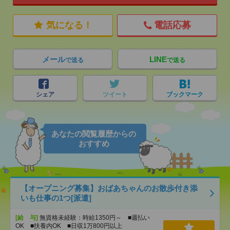
気になる！
電話応募
メール
LINE
で送る
で送る
シェア
ツイート
ブックマーク
あなたの閲覧履歴からの
おすすめ
【オープニング募集】おばあちゃんのお散歩付き添
いも仕事の1つ[派遣]
[給 与]
無資格未経験：時給1350円～ ■週払い
OK ■扶養内OK ■日収1万800円以上