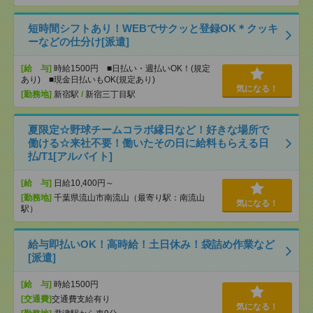
短時間シフトあり！WEBでサクッと登録OK＊クッキ
ーなどの仕分け[派遣]
[給 与]
時給1500円 ■日払い・週払いOK！(規定
あり) ■現金日払いもOK(規定あり)
気になる！
[勤務地]
新宿駅
/
新宿三丁目駅
夏限定☆野球チームコラボ縁日など！好きな場所で
働ける☆来社不要！働いたその日に給料もらえる日
払/T1[アルバイト]
[給 与]
日給10,400円～
[勤務地]
千葉県流山市南流山（最寄り駅：南流山
気になる！
駅）
給与即払いOK！高時給！土日休み！袋詰め作業など
[派遣]
[給 与]
時給1500円
[交通費]
交通費支給有り
気になる！