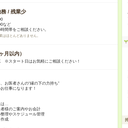
務 / 残業少
00
:00など
の時間帯をご相談ください。
業はほとんどありません。
ヶ月以内）
K ※スタート日はお気軽にご相談ください！
、お医者さんの“縁の下の力持ち”
のお仕事になります！
には…
患者様のご案内やお会計
の整理やスケジュール管理
ト作成