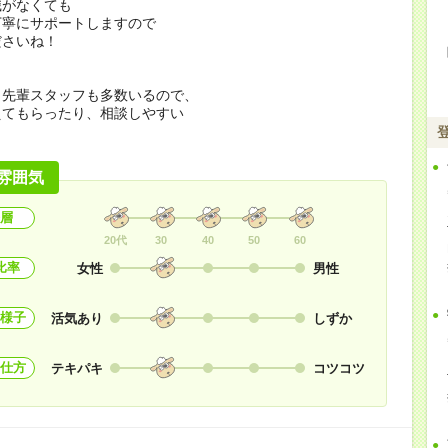
識がなくても
丁寧にサポートしますので
ださいね！
く先輩スタッフも多数いるので、
えてもらったり、相談しやすい
！
雰囲気
層
20代
30
40
50
60
比率
女性
男性
様子
活気あり
しずか
仕方
テキパキ
コツコツ