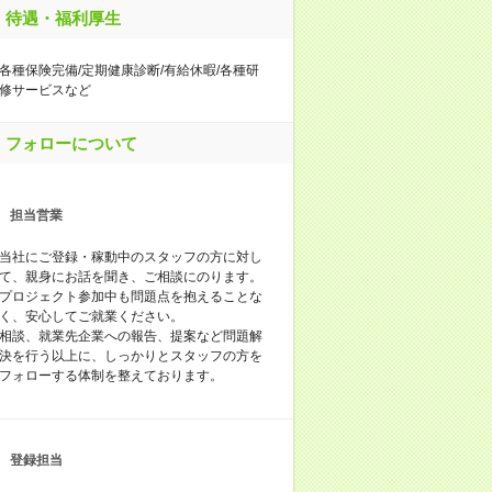
待遇・福利厚生
各種保険完備/定期健康診断/有給休暇/各種研
修サービスなど
フォローについて
担当営業
当社にご登録・稼動中のスタッフの方に対し
て、親身にお話を聞き、ご相談にのります。
プロジェクト参加中も問題点を抱えることな
く、安心してご就業ください。
相談、就業先企業への報告、提案など問題解
決を行う以上に、しっかりとスタッフの方を
フォローする体制を整えております。
登録担当