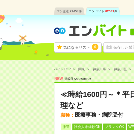
エン派遣
71454
件
エン バイト
82531
件
0
気になるリスト
保存した希
バイトTOP
関東
神奈川県
神奈川区
NEW
掲載日 :
2026
/
08
/
06
≪時給1600円～＊
理など
医療事務・病院受付
職種：
派遣
社会人未経験OK
ブランクOK
W