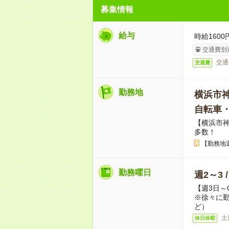
募集情報
給与
時給1600
交通費別
交通
交通費
勤務地
横浜市
自転車
【横浜市
多数！
【勤務地
勤務曜日
週2～3 
【週3日～
※徐々に
ど）
土
休日休暇