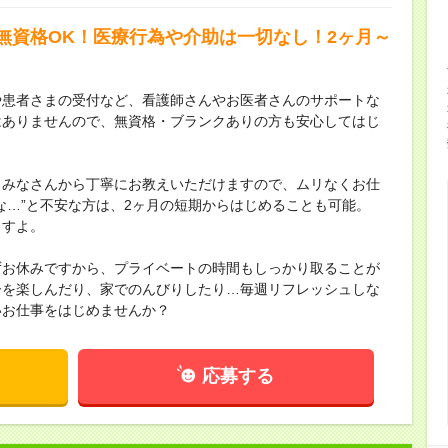
無資格OK！医療行為や介助は一切なし！2ヶ月～
や患者さまの受付など、看護師さんやお医者さんのサポートな
はありませんので、無資格・ブランクありの方も安心してはじ
、みなさんから丁寧にお教えいただけますので、ムリなくお仕
な…”と不安な方は、2ヶ月の短期からはじめることも可能。
ますよ。
ずお休みですから、プライベートの時間もしっかり取ることが
ーを楽しんだり、家でのんびりしたり…毎週リフレッシュしな
いお仕事をはじめませんか？
応募する