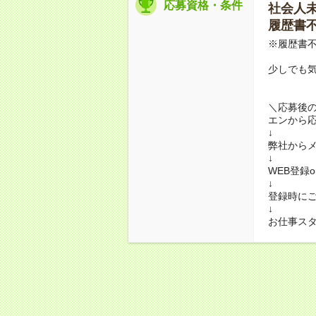
応募資格・条件
社会人未経
履歴書不要
※履歴書不
少しでも
＼応募後
エンから
↓
弊社から
↓
WEB登録
↓
登録時に
↓
お仕事ス