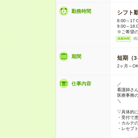
勤務時間
シフト勤
8:00～17:
9:00～18
※ご希望
残
残業時間
期間
短期（3
2ヶ月～O
仕事内容
／
看護師さん
医療事務
＼
▽具体的
・受付で
・カルテ
・レセプ