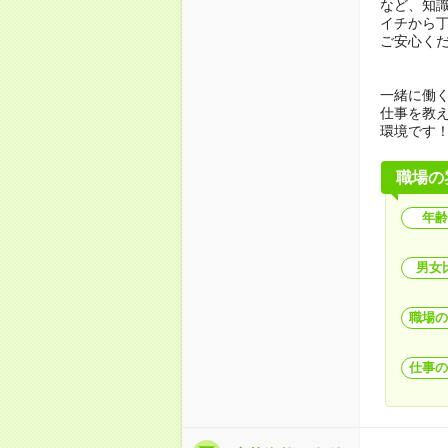
など、知
イチから
ご安心く
一緒に働
仕事を教
環境です
職場の
年齢
男女
職場の
仕事の