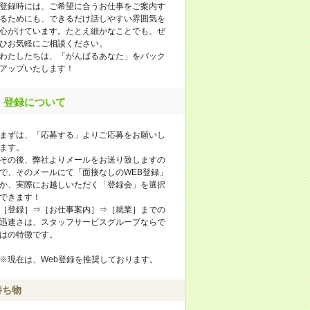
登録時には、ご希望に合うお仕事をご案内す
るためにも、できるだけ話しやすい雰囲気を
心がけています。たとえ細かなことでも、ぜ
ひお気軽にご相談ください。
わたしたちは、「がんばるあなた」をバック
アップいたします！
登録について
まずは、「応募する」よりご応募をお願いし
ます。
その後、弊社よりメールをお送り致しますの
で、そのメールにて「面接なしのWEB登録」
か、実際にお越しいただく「登録会」を選択
できます！
［登録］⇒［お仕事案内］⇒［就業］までの
迅速さは、スタッフサービスグループならで
はの特徴です。
※現在は、Web登録を推奨しております。
持ち物