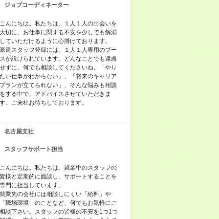
ジョブコーディネーター
こんにちは。私たちは、１人１人の出会いを
大切に、お仕事に関する不安を少しでも解消
していただけるように心掛けております。
派遣スタッフ登録には、１人１人専用のブー
スが設けられています。どんなことでも遠慮
せずに、何でも相談してくださいね。「やり
たい仕事がわからない」、「将来のキャリア
プランが立てられない」、そんな悩みも相談
をする中で、アドバイスさせていただきま
す。ご来社お待ちしております。
名古屋支社
スタッフサポート担当
こんにちは。私たちは、就業中のスタッフの
皆様と定期的に面談し、サポートすることを
専門に担当しています。
就業先の会社には相談しにくい「給料」や
「職場環境」のことなど、何でもお気軽にご
相談下さい。スタッフの皆様の不安を1つ1つ