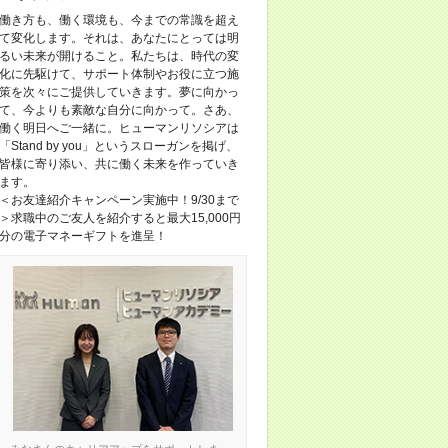
働き方も、働く環境も、今までの常識を超え
て変化します。それは、あなたにとっては明
るい未来が開けること。私たちは、時代の変
化に先駆けて、サポート体制やお役に立つ施
策を次々にご提供していきます。夢に向かっ
て、今よりも素敵な自分に向かって。さあ、
働く明日へご一緒に。ヒューマンリソシアは
「Stand by you」というスローガンを掲げ、
皆様に寄り添い、共に働く未来を作っていき
ます。
＜お友達紹介キャンペーン実施中！9/30まで
＞求職中のご友人を紹介すると最大15,000円
分の電子マネーギフトを進呈！