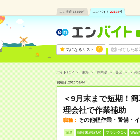
エン派遣
15490
件
エン バイト
22168
件
0
気になるリスト
保存した希
バイトTOP
東海
静岡県
葵区
＜9月
掲載日 :
2026
/
08
/
04
＜9月末まで短期！簡
理会社で作業補助
その他軽作業・警備・イ
職種：
派遣
職種未経験OK
ブランクOK
WEB