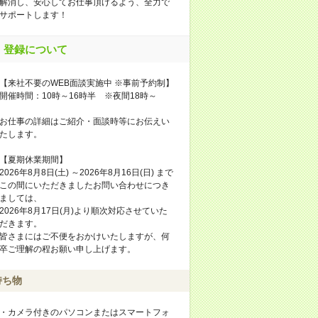
解消し、安心してお仕事頂けるよう、全力で
サポートします！
登録について
【来社不要のWEB面談実施中 ※事前予約制】
開催時間：10時～16時半 ※夜間18時～
お仕事の詳細はご紹介・面談時等にお伝えい
たします。
【夏期休業期間】
2026年8月8日(土) ～2026年8月16日(日) まで
この間にいただきましたお問い合わせにつき
ましては、
2026年8月17日(月)より順次対応させていた
だきます。
皆さまにはご不便をおかけいたしますが、何
卒ご理解の程お願い申し上げます。
持ち物
・カメラ付きのパソコンまたはスマートフォ