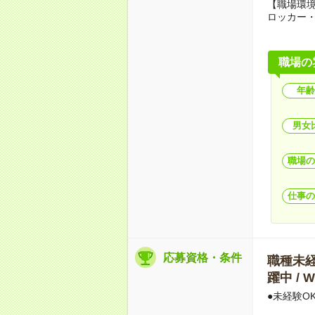
【職場環
ロッカー
職場の
年齢
男女
職場の
仕事の
応募資格・条件
職種未経験
躍中 /
●未経験O