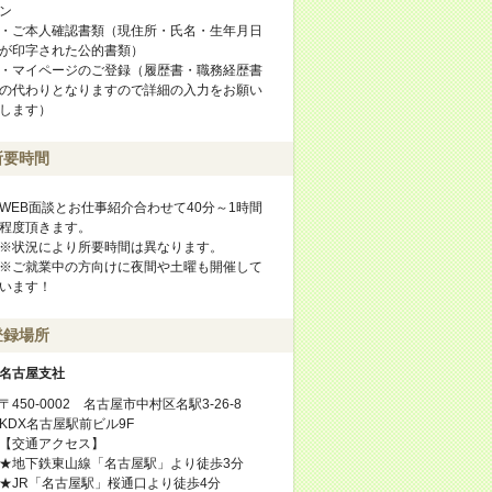
ン
・ご本人確認書類（現住所・氏名・生年月日
が印字された公的書類）
・マイページのご登録（履歴書・職務経歴書
の代わりとなりますので詳細の入力をお願い
します）
所要時間
WEB面談とお仕事紹介合わせて40分～1時間
程度頂きます。
※状況により所要時間は異なります。
※ご就業中の方向けに夜間や土曜も開催して
います！
登録場所
名古屋支社
〒450-0002 名古屋市中村区名駅3-26-8
KDX名古屋駅前ビル9F
【交通アクセス】
★地下鉄東山線「名古屋駅」より徒歩3分
★JR「名古屋駅」桜通口より徒歩4分