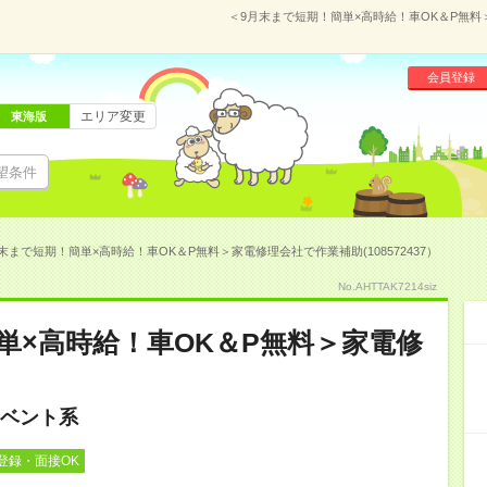
＜9月末まで短期！簡単×高時給！車OK＆P無料＞
会員登録
エリア変更
東海版
望条件
末まで短期！簡単×高時給！車OK＆P無料＞家電修理会社で作業補助(108572437）
No.AHTTAK7214siz
単×高時給！車OK＆P無料＞家電修
ベント系
登録・面接OK