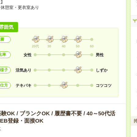
境】
・休憩室・更衣室あり
雰囲気
層
20代
30
40
50
60
比率
女性
男性
様子
活気あり
しずか
仕方
テキパキ
コツコツ
OK / ブランクOK / 履歴書不要 / 40～50代活
 WEB登録・面接OK
K