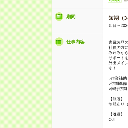
残業時間
期間
短期（3
即日～20
仕事内容
家電製品
社員の方
み込みか
サポート
外出メイ
す！
○作業補助
○訪問準備
○同行訪問
【服装】
制服あり
【引継】
OJT