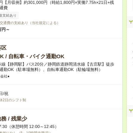
0円【月収例】約301,000円（時給1,800円×実働7.75h×21日+残
交通費
途支給あり
交通費の支給あり（当社規定による）
万円～
葵区
K / 自転車・バイク通勤OK
本線【静岡駅】バス20分／静岡鉄道静岡清水線【古庄駅】徒歩
車通勤OK（駐車場無料）、自転車通勤OK（駐輪場無料）
会社●
日/祝
休2日のシフト制
務 / 残業少
7:30（休憩時間 12:00～12:45）
本的になし（5～10時間未満/月）