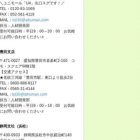
＼ユニモール「U4」出口スグです！／
TEL：0120-83-1069
FAX：052-561-4119
MAIL：
nzi30@athuman.com
担当：人材開発部
受付可能日時：平日9：00～20：00 お気軽
にお問い合わせください♬
豊田支店
〒471-0027 愛知県豊田市喜多町2-160 コ
モ・スクエアW棟1階
【交通アクセス】
★名鉄三河線「豊田市駅」東口より徒歩2分
TEL：0800-888-8117
FAX：0565-31-4144
MAIL：
tyt30@athuman.com
担当：人材開発部
受付可能日時：平日9：00～18：00 お気軽
にお問い合わせください♬
静岡支社（浜松）
〒430-0933 静岡県浜松市中区鍛治町140