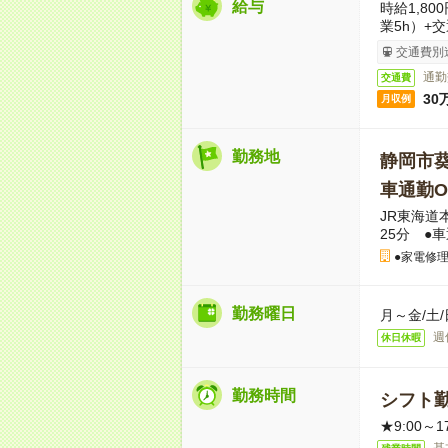
給与
時給1,80
業5h）+
交通費別
通勤
交通費
30
月収例
勤務地
静岡市
車通勤O
JR東海道
25分 ●
●家電修理
勤務曜日
月～金/土/
週
休日休暇
勤務時間
シフト勤
★9:00～1
基