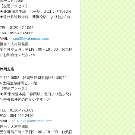
浜松Ｃビル6階
【交通アクセス】
★JR東海道本線「浜松駅」北口より徒歩3分
★遠州鉄道鉄道線「新浜松駅」より徒歩1分
TEL：0120-47-1062
FAX：053-458-5666
MAIL：
ham30@athuman.com
担当：人材開発部
受付可能日時：平日9：00～18：00 お気軽
にお問合せください♬
静岡支店
〒420-0852 静岡県静岡市葵区紺屋町11-
4 太陽生命静岡ビル6階
【交通アクセス】
★JR東海道本線「静岡駅」北口より徒歩5分
＼中央郵便局の向かいです！／
TEL：0120-47-1069
FAX：054-252-2410
MAIL：
shizuoka@athuman.com
担当：人材開発部
受付可能日時：平日9：00～18：00 お気軽