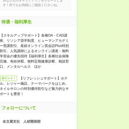
みなさんのキャリアアップをサポートしま
す！何でもお気軽にご相談くださいね。
待遇・福利厚生
【スキルアップサポート】各種OA・CAD講
座、リソシア奨学制度、ヒューマンアカデミ
ー受講割引、産経オンライン英会話Plus特別
割引、人気講師によるオンライン講座・無料
学習会の優先招待【福利厚生】各種社会保険
完備、有給休暇、無料定期健康診断、相談窓
口、メンタルヘルス ほか
【リフレッシュサポート】ホテ
ポイント！
ル、レジャー施設、テーマパークをはじめ、
ネイルサロンの特別優待割引など魅力的なサ
ポートも豊富！
フォローについて
名古屋支社 人材開発部