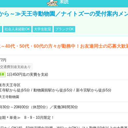
未読
から～≫天王寺動物園／ナイトズーの受付案内メ
K
社会人未経験OK
大学生歓迎
ブランクOK
～40代・50代・60代の方々が勤務中！お友達同士の応募大歓
77円
交通費別途支給あり
1日450円迄の実費を支給
通費
阪市天王寺区
王寺駅から徒歩5分
/
動物園前駅から徒歩5分
/
新今宮駅から徒歩5分
天王寺動物園
6時30分～20時00分（休憩0分）／実働3時間30分
短期＊単発≫ 8・9・10月限定！