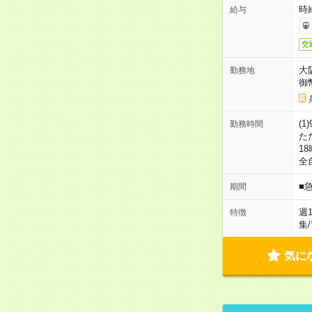
時給
給与
交
大
勤務地
御
(1
勤務時間
た
18
全
■
期間
週
特徴
集
/
気に