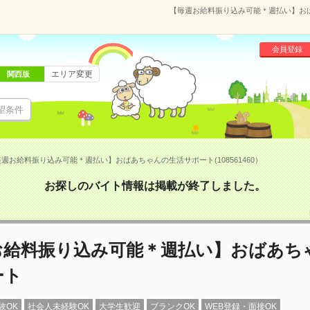
【毎週お給料振り込み可能＊週払い】おばあ
会員登録
エリア変更
関西版
望条件
週お給料振り込み可能＊週払い】おばあちゃんの生活サポート(108561460）
お探しのバイト情報は掲載が終了しました。
お給料振り込み可能＊週払い】おばあち
ート
験OK
社会人未経験OK
大学生歓迎
ブランクOK
WEB登録・面接OK