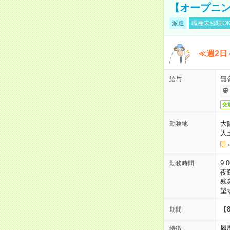
【オープニン
派遣
職種未経験O
≪週2日
無
給与
交
大
勤務地
天
9:
勤務時間
夜
残
望
【
期間
履
特徴