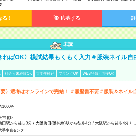
要
なる！
応募する
詳
未読
きればOK〉模試結果もくもく入力＃服装ネイル自
K
社会人未経験OK
大学生歓迎
ブランクOK
WEB登録・面接OK
不要〉選考はオンラインで完結！ ＃履歴書不要＃服装＆ネイル
1600円
阪市北区
梅田駅から徒歩3分
/
大阪梅田(阪神線)駅から徒歩4分
/
大阪駅から徒歩4分
/
大手事務センター