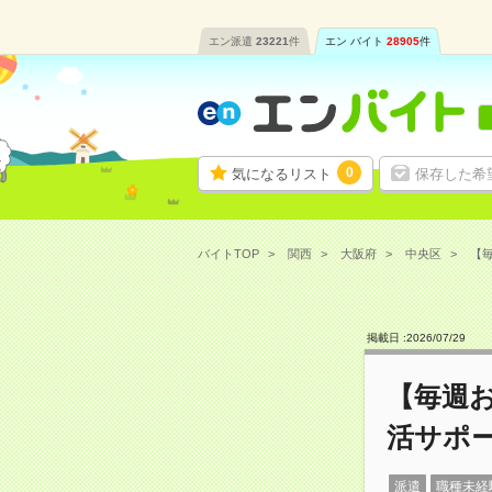
エン派遣
23221
件
エン バイト
28905
件
0
気になるリスト
保存した希
バイトTOP
関西
大阪府
中央区
【毎
掲載日 :
2026
/
07
/
29
【毎週
活サポ
派遣
職種未経