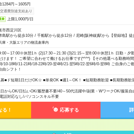
1284円～1605円
交通費別途支給あり
上限1,000円/日
通費
阪市西淀川区
幣島駅から徒歩10分
/
千船駅から徒歩12分
/
尼崎(阪神線)駅から【登録地】徒
兵庫・大阪エリアの物流倉庫内
)9:00～17:00※休憩1ｈ (2)17:30～21:30 (3)21:15～翌8:00※休憩1ｈ 
だけます！ ご希望に合わせて働けるお仕事です(*^^*) 【その他選べる勤務時間】 8-1
時/10-18時/11-21時/18-22時/20-翌4時/21-翌5時/22-翌6時/0-翌8時 ご
自由シフト！
急募■ド短期1日だけOK☆ ■単発OK ■週1～OK！ ■短期勤務歓迎 ■長期勤務歓
1日からOK
/
日払いOK
/
履歴書不要
/
40～50代活躍中
/
副業・WワークOK
/
服装自
電話対応なし
/
パソコンスキル不要
なる！
応募する
詳