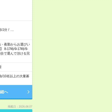
歩1分
/
…
日勤・夕勤・夜勤からお選びい
7時/9-17時/9-
自身のご都合で選んで頂ける完
迎
由
/
10名以上の大量募
細へ
掲載日：2026.08.07