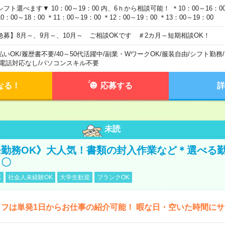
シフト選べます▼ 10：00～19：00 内、6ｈから相談可能！ ＊10：00～16：00 
0：00～18：00 ＊11：00～19：00 ＊12：00～19：00 ＊13：00～19：00
急募】8月～、9月～、10月～ ご相談OKです ＃2カ月～短期相談OK！
払いOK
/
履歴書不要
/
40～50代活躍中
/
副業・WワークOK
/
服装自由
/
シフト勤務
/
電話対応なし
/
パソコンスキル不要
なる！
応募する
詳
未読
勤務OK》大人気！書類の封入作業など＊選べる
し〇
K
社会人未経験OK
大学生歓迎
ブランクOK
フは単発1日からお仕事の紹介可能！ 暇な日・空いた時間に