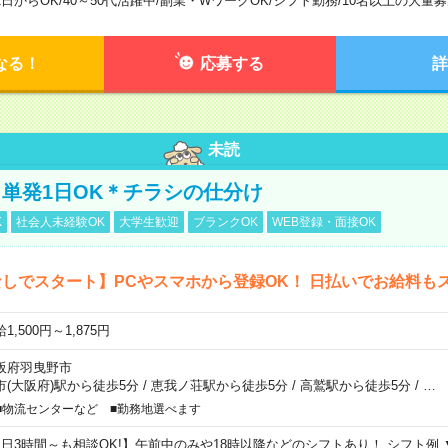
1日からOK
/
40～50代活躍中
/
副業・WワークOK
/
シフト勤務
/
10名以上の大量募
なる！
応募する
詳
未読
単発1日OK＊チラシの仕分け
K
社会人未経験OK
大学生歓迎
ブランクOK
WEB登録・面接OK
しでスタート】PCやスマホから登録OK！ 日払いでお給料も
1,500円～1,875円
阪府羽曳野市
市(大阪府)駅から徒歩5分
/
恵我ノ荘駅から徒歩5分
/
高鷲駅から徒歩5分
/
…
■物流センターなど ■勤務地選べます
1日3時間～も相談OK!】午前中のみや18時以降などのシフトあり！ シフト例 ▼9:00