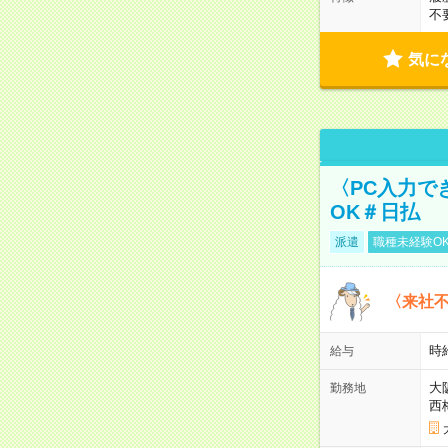
不
気に
〈PC入力で
OK＃日払
派遣
職種未経験O
〈来社
時給
給与
大
勤務地
西