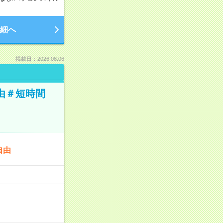
細へ
掲載日：2026.08.06
由＃短時間
自由
…