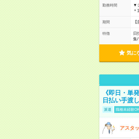
▼
勤務時間
＊1
【
期間
日
特徴
集
/
気に
《即日・単発
日払い手渡
派遣
職種未経験O
アスタッ