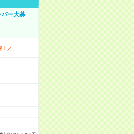
ンバー大募
迎！／