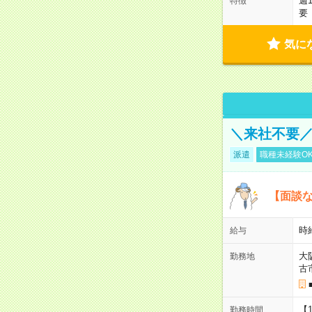
週
特徴
要
気に
＼来社不要／
派遣
職種未経験O
【面談な
時給
給与
大
勤務地
古
【
勤務時間