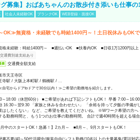
グ募集】おばあちゃんのお散歩付き添いも仕事の
K
社会人未経験OK
ブランクOK
WEB登録・面接OK
～OK≫無資格・未経験でも時給1400円～！土日祝休みもOK
資格未経験：時給1400円～ ■週払いOK ■扶養内OK ■日収1万1200円以上
交通費別途支給あり
交通費全額支給
通費
阪市天王寺区
王寺駅
/
大阪上本町駅
/
鶴橋駅
/
…
≪自宅からドアtoドアで30分以内！≫ご希望の勤務地を紹介します。
00～18:00（休憩60分） ■ご希望があれば下記シフトもOK！ 早番 7:00～16:00 遅
勤 16:30～翌9:30 「家族と休みを合わせたい」 「余裕を持って夕飯の準備
業はしたくない」 など、ご希望を教えてくださいね。 ※Wワーク希望の方へ
する勤務時間と、もう1つのお仕事の勤務時間。 合計で週40時間を超える場
8月中のスタートOK！急募！】2カ月～ ■8月～、9月スタートもOK！
歴書不要
/
40～50代活躍中
/
服装自由
/
シフト勤務
/
10名以上の大量募集
/
電話対応