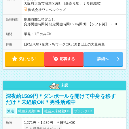
大阪府大阪市浪速区湊町（最寄り駅：ＪＲ難波駅）
株式会社ワンベルウッズ
勤務時間は指定なし
勤務時間
変形労働時間制 想定労働時間160時間/月 【シフト例】 ・10：
00～20：00
単発・1日のみOK
期間
日払いOK / 副業・WワークOK / 10名以上の大量募集
特徴
気になる！
応募する
詳細へ
未読
深夜給1589円＊ダンボールを開けて中身を移す
だけ＊未経験OK＊男性活躍中
派遣
職種未経験OK
社会人未経験OK
ブランクOK
1,271円 ～1,589円 ＊日払いOK
給与