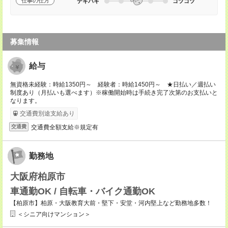
仕事の仕方
テキパキ
コツコツ
募集情報
給与
無資格未経験：時給1350円～ 経験者：時給1450円～ ★日払い／週払い
制度あり（月払いも選べます）※稼働開始時は手続き完了次第のお支払いと
なります。
交通費別途支給あり
交通費全額支給※規定有
交通費
勤務地
大阪府柏原市
車通勤OK / 自転車・バイク通勤OK
【柏原市】柏原・大阪教育大前・堅下・安堂・河内堅上など勤務地多数！
＜シニア向けマンション＞