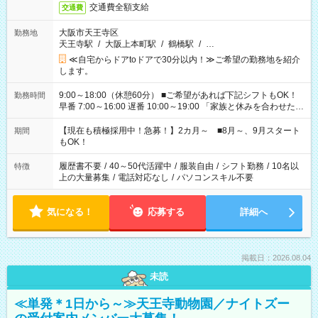
交通費全額支給
交通費
大阪市天王寺区
勤務地
天王寺駅
/
大阪上本町駅
/
鶴橋駅
/
…
≪自宅からドアtoドアで30分以内！≫ご希望の勤務地を紹介
します。
9:00～18:00（休憩60分） ■ご希望があれば下記シフトもOK！
勤務時間
早番 7:00～16:00 遅番 10:00～19:00 「家族と休みを合わせた
い」 「余裕を持って夕飯の準備がしたい」 「できれば残業はし
たくない」 など、ご希望を教えてくださいね。 ※Wワーク希望
【現在も積極採用中！急募！】2カ月～ ■8月～、9月スタート
期間
の方へ 今ご覧のお仕事で希望する勤務時間と、もう1つのお仕事
もOK！
の勤務時間。 合計で週40時間を超える場合は応募できません。
履歴書不要
/
40～50代活躍中
/
服装自由
/
シフト勤務
/
10名以
特徴
上の大量募集
/
電話対応なし
/
パソコンスキル不要
気になる！
応募する
詳細へ
掲載日：2026.08.04
未読
≪単発＊1日から～≫天王寺動物園／ナイトズー