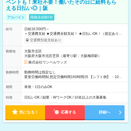
ベントも！来社不要！働いたその日に給料もら
える日払い◎｜阪
アルバイト
職種未経験OK
日給16,500円～
給与
＋交通費支給 ★交通費全額支給！ ★日払いOK！（規定あり） ┗
働いたその日に現金GET♪ お仕事後はコンビニATMから 日払
交通費別途支給あり
い分を引き落とせます！ 【試用期間】試用期間なし
大阪市北区
勤務地
大阪府大阪市北区芝田（最寄り駅：大阪梅田駅）
株式会社ワンベルウッズ
勤務時間は指定なし
勤務時間
変形労働時間制 想定労働時間160時間/月 【シフト例】 ・10：
00～20：00
単発・1日のみOK
期間
日払いOK / 副業・WワークOK / 10名以上の大量募集
特徴
気になる！
応募する
詳細へ