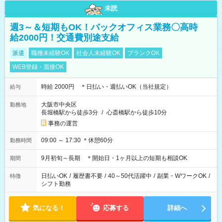
未読
週3～＆短期もOK！バックオフィス業務〇高時
給2000円！交通費別途支給
派遣
職種未経験OK
社会人未経験OK
ブランクOK
WEB登録・面接OK
時給 2000円 ＊日払い・週払いOK（当社規定）
給与
大阪市中央区
勤務地
長堀橋駅から徒歩3分
/
心斎橋駅から徒歩10分
事務の運営
09:00 ～ 17:30 ＊休憩60分
勤務時間
9月初旬～長期 ＊開始日・1ヶ月以上の短期も相談OK
期間
日払いOK
/
履歴書不要
/
40～50代活躍中
/
副業・WワークOK
/
特徴
シフト勤務
気になる！
応募する
詳細へ