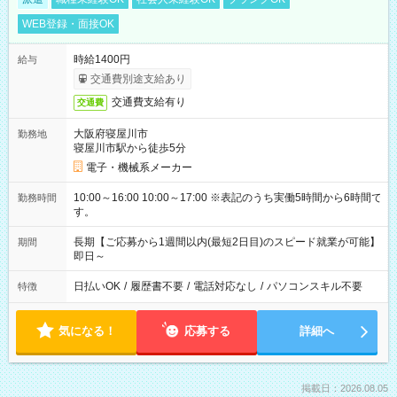
WEB登録・面接OK
時給1400円
給与
交通費別途支給あり
交通費支給有り
交通費
大阪府寝屋川市
勤務地
寝屋川市駅から徒歩5分
電子・機械系メーカー
10:00～16:00 10:00～17:00 ※表記のうち実働5時間から6時間で
勤務時間
す。
長期【ご応募から1週間以内(最短2日目)のスピード就業が可能】
期間
即日～
日払いOK
/
履歴書不要
/
電話対応なし
/
パソコンスキル不要
特徴
気になる！
応募する
詳細へ
掲載日：2026.08.05