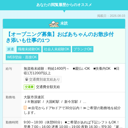
あなたの閲覧履歴からのオススメ
掲載日：2026.08.03
未読
【オープニング募集】おばあちゃんのお散歩付
き添いも仕事の1つ
派遣
職種未経験OK
社会人未経験OK
ブランクOK
WEB登録・面接OK
無資格未経験：時給1400円～ ■週払いOK ■扶養内OK ■日
給与
収1万1200円以上
交通費別途支給あり
交通費全額支給
交通費
大阪市浪速区
勤務地
ＪＲ難波駅
/
大国町駅
/
新今宮駅
/
…
≪自宅からドアtoドアで30分以内！≫ご希望の勤務地を紹介
します。
9:00～18:00（休憩60分） ■ご希望があれば下記シフトもOK！
勤務時間
早番 7:00～16:00 遅番 10:00～19:00 夜勤 16:30～翌9:30 「家族