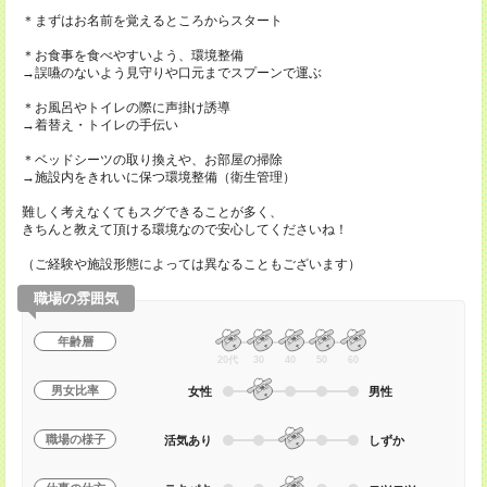
＊まずはお名前を覚えるところからスタート
＊お食事を食べやすいよう、環境整備
→誤嚥のないよう見守りや口元までスプーンで運ぶ
＊お風呂やトイレの際に声掛け誘導
→着替え・トイレの手伝い
＊ベッドシーツの取り換えや、お部屋の掃除
→施設内をきれいに保つ環境整備（衛生管理）
難しく考えなくてもスグできることが多く、
きちんと教えて頂ける環境なので安心してくださいね！
（ご経験や施設形態によっては異なることもございます）
職場の雰囲気
年齢層
20代
30
40
50
60
男女比率
女性
男性
職場の様子
活気あり
しずか