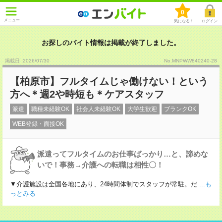
0
メニュー
気になる！
ログイン
お探しのバイト情報は掲載が終了しました。
掲載日 :2026
/
07
/
30
No.MNPWW840240-28
【柏原市】フルタイムじゃ働けない！という
方へ＊週2や時短も＊ケアスタッフ
派遣
職種未経験OK
社会人未経験OK
大学生歓迎
ブランクOK
WEB登録・面接OK
派遣ってフルタイムのお仕事ばっかり…と、諦めな
いで！事務→介護への転職は相性〇！
▼介護施設は全国各地にあり、24時間体制でスタッフが常駐。だ
...も
っとみる