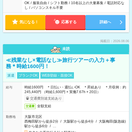
OK
/
服装自由
/
シフト勤務
/
10名以上の大量募集
/
電話対応な
し
/
パソコンスキル不要
気になる！
応募する
詳細へ
掲載日：2026.08.06
未読
≪残業なし×電話なし≫旅行ツアーの入力＋事
務＊時給1600円！
派遣
ブランクOK
WEB登録・面接OK
時給1600円 ＊日払い・週払いOK ＊昇給あり ＊月収例：約
給与
245,440円 （時給1,600円 × 実働7.67h × 20日）
交通費別途支給あり
全額支給
交通費
大阪市北区
勤務地
西梅田駅から徒歩2分
/
大阪駅から徒歩4分
/
大阪梅田(阪急線)
駅から徒歩6分
/
…