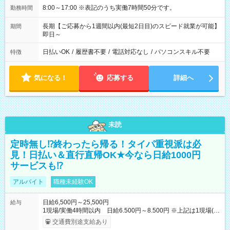
8:00～17:00 ※表記のうち実働7時間50分です。
勤務時間
長期【ご応募から1週間以内(最短2日目)のスピード就業が可能】
期間
即日～
日払いOK
/
履歴書不要
/
電話対応なし
/
パソコンスキル不要
特徴
気になる！
応募する
詳細へ
未読
定時無し⁉終わったら帰る！タイパ重視派は必
見！日払い＆直行直帰OK★今なら日給1000円
サービスも⁉
アルバイト
職種未経験OK
日給6,500円～25,500円
給与
1現場/実働4時間以内 日給6.500円～8.500円 ※上記は1現場(実
働4時間以内)あたりの給与です ※基本は1日あたり2現場(実働8
交通費別途支給あり
時間以内)をお任せします。その場合の支給額は日給1,3000円で