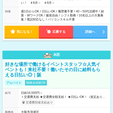
い！ ＃8月～ ＃9月～
週1日からOK
/
日払いOK
/
履歴書不要
/
40～50代活躍中
/
副
特徴
業・WワークOK
/
服装自由
/
シフト勤務
/
10名以上の大量募
集
/
電話対応なし
/
パソコンスキル不要
気になる！
応募する
詳細へ
未読
好きな場所で働けるイベントスタッフ☆人気イ
ベントも！来社不要！働いたその日に給料もら
える日払い◎｜阪
アルバイト
職種未経験OK
日給16,500円～
給与
＋交通費支給 ★交通費全額支給！ ★日払いOK！（規定あり） ┗
働いたその日に現金GET♪ お仕事後はコンビニATMから 日払
交通費別途支給あり
い分を引き落とせます！ 【試用期間】試用期間なし
大阪市浪速区
勤務地