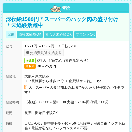
未読
深夜給1589円＊スーパーのパック肉の盛り付け
＊未経験活躍中
派遣
職種未経験OK
社会人未経験OK
ブランクOK
1,271円 ～1,589円 ＊日払いOK
給与
交通費別途支給あり
嬉しい全額支給（社内規定あり）
交通費
20～25万円
月収例
大阪府東大阪市
勤務地
ＪＲ長瀬駅から徒歩15分
/
南巽駅から徒歩10分
大手スーパーの食品加工の工場でかんたん軽作業のお仕事で
す！
〈夜勤〉 0：00～翌8：30 実働：7.5時間 休憩：60分
勤務時間
長期 開始日相談OK
期間
日払いOK
/
履歴書不要
/
40～50代活躍中
/
服装自由
/
シフト勤
特徴
務
/
電話対応なし
/
パソコンスキル不要