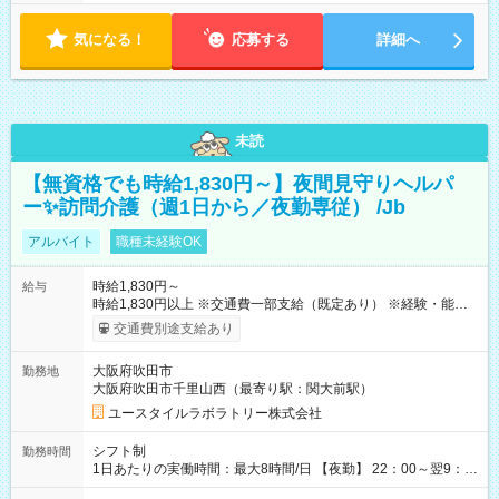
気になる！
応募する
詳細へ
未読
【無資格でも時給1,830円～】夜間見守りヘルパ
ー✨訪問介護（週1日から／夜勤専従） /Jb
アルバイト
職種未経験OK
時給1,830円～
給与
時給1,830円以上 ※交通費一部支給（既定あり） ※経験・能力を
考慮して決定します 【収入例】 週1回勤務の場合：1,830円×8時
交通費別途支給あり
間×4回=5万8,560円 週3回勤務の場合：1,830円×8時間×12回
=17万5,680円 【試用期間】試用期間あり 試用期間の長さ：2ヶ
大阪府吹田市
勤務地
月 ※ 雇用形態と給与に、本採用時と異なる部分があります。 雇
大阪府吹田市千里山西（最寄り駅：関大前駅）
用形態：本採用時と同じです。 給与：時給 1,610円以上
ユースタイルラボラトリー株式会社
シフト制
勤務時間
1日あたりの実働時間：最大8時間/日 【夜勤】 22：00～翌9：
00 ※週1日～OK ／ 夜勤専従 ＊＊ 勤務時間例 ＊＊ ■22時か