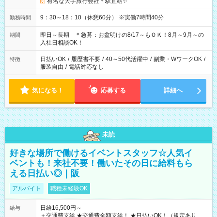
有名な大手旅行会社＊駅直結✨
9：30～18：10（休憩60分） ※実働7時間40分
勤務時間
即日～長期 ＊急募：お盆明けの8/17～もＯＫ！8月～9月～の
期間
入社日相談OK！
日払いOK
/
履歴書不要
/
40～50代活躍中
/
副業・WワークOK
/
特徴
服装自由
/
電話対応なし
気になる！
応募する
詳細へ
未読
好きな場所で働けるイベントスタッフ☆人気イ
ベントも！来社不要！働いたその日に給料もら
える日払い◎｜阪
アルバイト
職種未経験OK
日給16,500円～
給与
＋交通費支給 ★交通費全額支給！ ★日払いOK！（規定あり） ┗