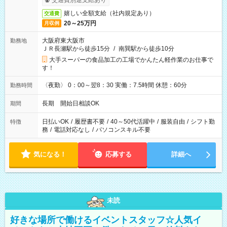
交通費別途支給あり
嬉しい全額支給（社内規定あり）
交通費
20～25万円
月収例
大阪府東大阪市
勤務地
ＪＲ長瀬駅から徒歩15分
/
南巽駅から徒歩10分
大手スーパーの食品加工の工場でかんたん軽作業のお仕事で
す！
〈夜勤〉 0：00～翌8：30 実働：7.5時間 休憩：60分
勤務時間
長期 開始日相談OK
期間
日払いOK
/
履歴書不要
/
40～50代活躍中
/
服装自由
/
シフト勤
特徴
務
/
電話対応なし
/
パソコンスキル不要
気になる！
応募する
詳細へ
未読
好きな場所で働けるイベントスタッフ☆人気イ