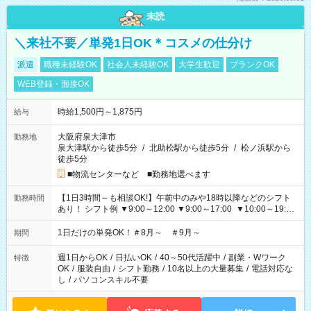
未読
＼来社不要／単発1日OK＊コスメの仕分け
派遣
職種未経験OK
社会人未経験OK
大学生歓迎
ブランクOK
WEB登録・面接OK
時給1,500円～1,875円
給与
大阪府泉大津市
勤務地
泉大津駅から徒歩5分
/
北助松駅から徒歩5分
/
松ノ浜駅から
徒歩5分
■物流センターなど ■勤務地選べます
【1日3時間～も相談OK!】午前中のみや18時以降などのシフト
勤務時間
あり！ シフト例 ▼9:00～12:00 ▼9:00～17:00 ▼10:00～19:00
▼18:00～21:00
1日だけの単発OK！＃8月～ ＃9月～
期間
週1日からOK
/
日払いOK
/
40～50代活躍中
/
副業・Wワーク
特徴
OK
/
服装自由
/
シフト勤務
/
10名以上の大量募集
/
電話対応な
し
/
パソコンスキル不要