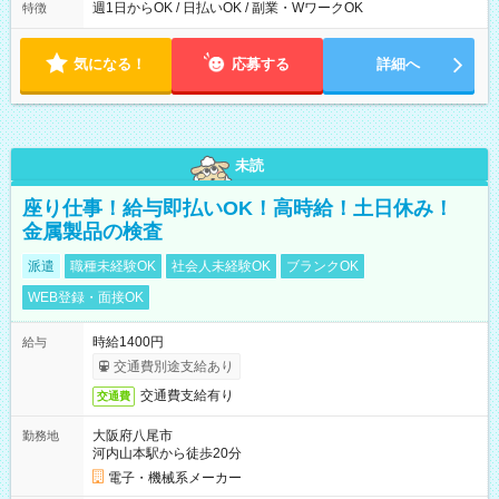
ら翌7時 ■23時から翌8時 ■24時から翌9時 など ※上記の時間
週1日からOK / 日払いOK / 副業・WワークOK
特徴
内で8時間勤務（休憩1時間）ご利用者様により、時間は異なり
ます。 ※曜日固定（毎週同じ曜日での勤務となります）
気になる！
応募する
詳細へ
未読
座り仕事！給与即払いOK！高時給！土日休み！
金属製品の検査
派遣
職種未経験OK
社会人未経験OK
ブランクOK
WEB登録・面接OK
時給1400円
給与
交通費別途支給あり
交通費支給有り
交通費
大阪府八尾市
勤務地
河内山本駅から徒歩20分
電子・機械系メーカー