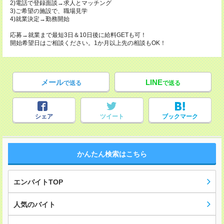
2)電話で登録面談→求人とマッチング
3)ご希望の施設で、職場見学
4)就業決定→勤務開始
応募→就業まで最短3日＆10日後に給料GETも可！
開始希望日はご相談ください。1か月以上先の相談もOK！
メール
LINE
で送る
で送る
シェア
ツイート
ブックマーク
かんたん検索はこちら
エンバイトTOP
人気のバイト