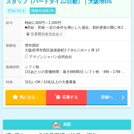
スタッフ（パートタイム/日勤）｜大阪堺DS
アルバイト
職種未経験OK
時給1,300円～1,300円
給与
■昇給・昇格 一定の条件を満たした場合、契約更新の際に年2回
まで昇給の機会があります。 ■正社員登用制度あり ※月末締/翌
交通費別途支給あり
月25日支払い ※時間外手当、別途支給 ※深夜割増賃金 (22:00～
翌5:00までは時給が25%UPします) ☆給与前払い制度有！
堺市西区
勤務地
☆Amazon直雇用で安定して働けます！ 【試用期間】試用期間
大阪府堺市西区築港新町2-7-9ロジポート堺 1F
あり 試用期間の長さ：1週間 雇用形態、給与は本採用時と同じ
です。
アマゾンジャパン合同会社
シフト制
勤務時間
1日あたりの実働時間：最大8時間/日 シフト例 ・8時～17時 ・
12時～21時
日払いOK / 10名以上の大量募集
特徴
気になる！
応募する
詳細へ
未読