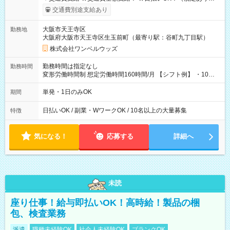
働いたその日に現金GET♪ お仕事後はコンビニATMから 日払
交通費別途支給あり
い分を引き落とせます！ 【試用期間】試用期間なし
大阪市天王寺区
勤務地
大阪府大阪市天王寺区生玉前町（最寄り駅：谷町九丁目駅）
株式会社ワンベルウッズ
勤務時間は指定なし
勤務時間
変形労働時間制 想定労働時間160時間/月 【シフト例】 ・10：
00～20：00
単発・1日のみOK
期間
日払いOK / 副業・WワークOK / 10名以上の大量募集
特徴
気になる！
応募する
詳細へ
未読
座り仕事！給与即払いOK！高時給！製品の梱
包、検査業務
派遣
職種未経験OK
社会人未経験OK
ブランクOK