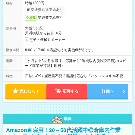
時給1300円
給与
交通費別途支給あり
交通費支給有り
交通費
大阪市北区
勤務地
天満橋駅から徒歩10分
電子・機械系メーカー
8:00～17:00 ※表記のうち実働8時間です。
勤務時間
1ヶ月以上3ヶ月未満【ご応募から1週間以内(最短2日目)のスピ
期間
ード就業が可能】即日～
日払いOK
/
履歴書不要
/
電話対応なし
/
パソコンスキル不要
特徴
気になる！
応募する
詳細へ
未読
Amazon直雇用！20～50代活躍中◎倉庫内作業