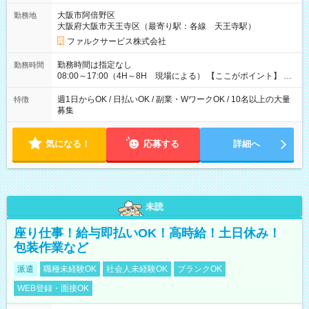
す ★研修期間20日間は「1現場/実働4時間以内 日給6.000円
大阪市阿倍野区
勤務地
～」ですが、今なら初出勤をした人は採用祝いで【日給+1.000
大阪府大阪市天王寺区（最寄り駅：各線 天王寺駅）
円】のボーナスが！★（その他待遇に変更ありません） 現場に
よっては早く終わることもあり！ その場合も給与金額は変わり
ファルクサービス株式会社
ません！ ≪給与例≫ ・週1日勤務 ㈪～㈮は本業のため㈯のみ
1現場/6.500×2現場＝日給13.000円×4日 ＝月給52.000円 ・週6
勤務時間は指定なし
勤務時間
日でレギュラー勤務(勤続1年) 1現場/7.200×2現場＝日給14.400
08:00～17:00（4H～8H 現場による） 【ここがポイント】 ◆
円×24日 ＝月給345.600円 ☆さらに「3現場の日」「夜勤に出
給与の日給保障あり！ 「4時間の現場」が「1時間」で終わった
る」などをして月に40万以上を稼ぐ人も☆ ◆支払い方法：日払
時も給料変わらず！ 「4時間の現場」のお給料をお支払いします
週1日からOK / 日払いOK / 副業・WワークOK / 10名以上の大量
特徴
い・週払い・月3回払いが選択可能 【試用期間】試用期間なし
♪ 1日にたくさんの現場をこなせば、高収入を実現可能！
募集
気になる！
応募する
詳細へ
未読
座り仕事！給与即払いOK！高時給！土日休み！
包装作業など
派遣
職種未経験OK
社会人未経験OK
ブランクOK
WEB登録・面接OK