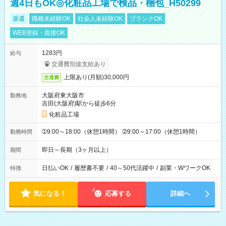
週4日もOK◎化粧品工場で検品・梱包_H50299
派遣
職種未経験OK
社会人未経験OK
ブランクOK
WEB登録・面接OK
1283円
給与
交通費別途支給あり
上限あり(月額)30,000円
交通費
大阪府東大阪市
勤務地
吉田(大阪府)駅から徒歩6分
化粧品工場
➀9:00～18:00（休憩1時間） ➁9:00～17:00（休憩1時間）
勤務時間
即日～長期（3ヶ月以上）
期間
日払いOK
/
履歴書不要
/
40～50代活躍中
/
副業・WワークOK
特徴
気になる！
応募する
詳細へ