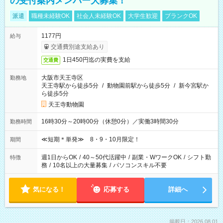
の受付案内メンバー大募集！
派遣
職種未経験OK
社会人未経験OK
大学生歓迎
ブランクOK
1177円
給与
交通費別途支給あり
1日450円迄の実費を支給
交通費
大阪市天王寺区
勤務地
天王寺駅から徒歩5分
/
動物園前駅から徒歩5分
/
新今宮駅か
ら徒歩5分
天王寺動物園
16時30分～20時00分（休憩0分）／実働3時間30分
勤務時間
≪短期＊単発≫ 8・9・10月限定！
期間
週1日からOK
/
40～50代活躍中
/
副業・WワークOK
/
シフト勤
特徴
務
/
10名以上の大量募集
/
パソコンスキル不要
気になる！
応募する
詳細へ
掲載日：2026.08.01