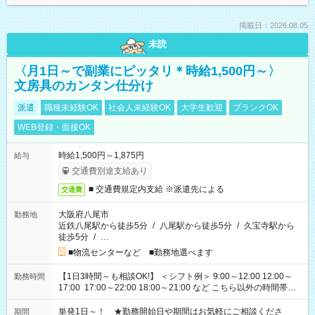
掲載日：2026.08.05
未読
〈月1日～で副業にピッタリ＊時給1,500円～〉
文房具のカンタン仕分け
派遣
職種未経験OK
社会人未経験OK
大学生歓迎
ブランクOK
WEB登録・面接OK
時給1,500円～1,875円
給与
交通費別途支給あり
■ 交通費規定内支給 ※派遣先による
交通費
大阪府八尾市
勤務地
近鉄八尾駅から徒歩5分
/
八尾駅から徒歩5分
/
久宝寺駅から
徒歩5分
/
…
■物流センターなど ■勤務地選べます
【1日3時間～も相談OK!】 ＜シフト例＞ 9:00～12:00 12:00～
勤務時間
17:00 17:00～22:00 18:00～21:00 など こちら以外の時間帯も
お気軽にご相談ください！
単発1日～！ ★勤務開始日や期間はお気軽にご相談くださ
期間