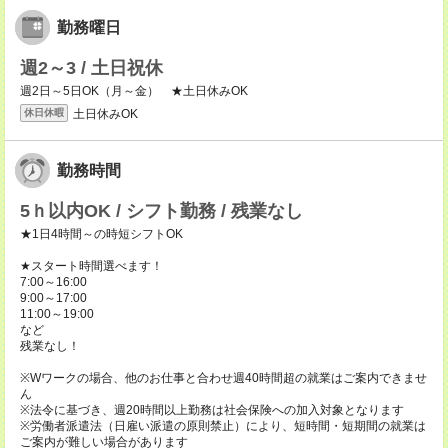
勤務曜日
週2～3 / 土日祝休
週2日～5日OK（月～金） ★土日休みOK
土日休みOK
休日休暇
勤務時間
5ｈ以内OK / シフト勤務 / 残業なし
★1日4時間～の時短シフトOK
★スタート時間選べます！
7:00～16:00
9:00～17:00
11:00～19:00
など
残業なし！
※Wワークの場合、他のお仕事と合わせ週40時間超の就業はご案内できませ
ん
※法令に基づき、週20時間以上勤務は社会保険への加入対象となります
※労働者派遣法（日雇い派遣の原則禁止）により、短時間・短期間の就業は
ご案内が難しい場合があります