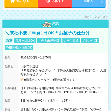
気になる！
応募する
詳細へ
掲載日：2026.08.04
未読
＼来社不要／単発1日OK＊お菓子の仕分け
派遣
職種未経験OK
社会人未経験OK
大学生歓迎
ブランクOK
WEB登録・面接OK
時給1,500円～1,875円
給与
大阪市浪速区
勤務地
ＪＲ難波駅から徒歩5分
/
日本橋(大阪府)駅から徒歩5分
/
大国
町駅から徒歩5分
/
…
■物流センターなど ■勤務地選べます
【1日3時間～も相談OK!】午前中のみや18時以降などのシフト
勤務時間
あり！ シフト例 ▼9:00～12:00 ▼9:00～17:00 ▼10:00～19:00
▼18:00～21:00
1日だけの単発OK！＃8月～ ＃9月～
期間
週1日からOK
/
日払いOK
/
40～50代活躍中
/
副業・Wワーク
特徴