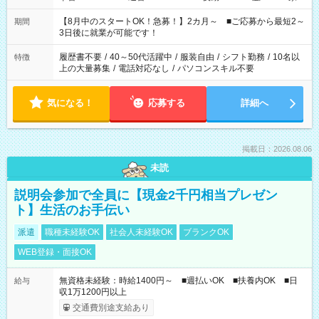
と休みを合わせたい」 「余裕を持って夕飯の準備がしたい」
「できれば残業はしたくない」 など、ご希望を教えてください
【8月中のスタートOK！急募！】2カ月～ ■ご応募から最短2～
期間
ね。 ※Wワーク希望の方へ 今ご覧のお仕事で希望する勤務時間
3日後に就業が可能です！
と、もう1つのお仕事の勤務時間。 合計で週40時間を超える場
合は応募できません。
履歴書不要
/
40～50代活躍中
/
服装自由
/
シフト勤務
/
10名以
特徴
上の大量募集
/
電話対応なし
/
パソコンスキル不要
気になる！
応募する
詳細へ
掲載日：2026.08.06
未読
説明会参加で全員に【現金2千円相当プレゼン
ト】生活のお手伝い
派遣
職種未経験OK
社会人未経験OK
ブランクOK
WEB登録・面接OK
無資格未経験：時給1400円～ ■週払いOK ■扶養内OK ■日
給与
収1万1200円以上
交通費別途支給あり