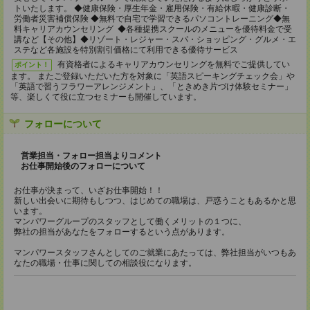
トいたします。 ◆健康保険・厚生年金・雇用保険・有給休暇・健康診断・
労働者災害補償保険 ◆無料で自宅で学習できるパソコントレーニング◆無
料キャリアカウンセリング ◆各種提携スクールのメニューを優待料金で受
講など【その他】◆リゾート・レジャー・スパ・ショッピング・グルメ・エ
ステなど各施設を特別割引価格にて利用できる優待サービス
有資格者によるキャリアカウンセリングを無料でご提供してい
ポイント！
ます。 またご登録いただいた方を対象に「英語スピーキングチェック会」や
「英語で習うフラワーアレンジメント」、「ときめき片づけ体験セミナー」
等、楽しくて役に立つセミナーも開催しています。
フォローについて
営業担当・フォロー担当よりコメント
お仕事開始後のフォローについて
お仕事が決まって、いざお仕事開始！！
新しい出会いに期待もしつつ、はじめての職場は、戸惑うこともあるかと思
います。
マンパワーグループのスタッフとして働くメリットの１つに、
弊社の担当があなたをフォローするという点があります。
マンパワースタッフさんとしてのご就業にあたっては、弊社担当がいつもあ
なたの職場・仕事に関しての相談役になります。