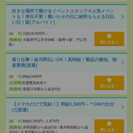
好きな場所で働けるイベントスタッフ☆人気イベン
トも！来社不要！働いたその日に給料もらえる日払
い◎｜阪[アルバイト]
[給 与]
日給16,500円～
[勤務地]
大阪府守口市寺内町（最寄り駅：守口市
気になる！
駅）
座り仕事！給与即払いOK！高時給！製品の梱包、検
査業務[派遣]
[給 与]
時給1400円
[交通費]
交通費支給有り
気になる！
[勤務地]
寝屋川市駅から徒歩5分
【スマホだけで完結！】時給1,500円～＊DMの仕分
け[派遣]
[給 与]
時給1,500円～1,875円
[勤務地]
岸和田駅から徒歩5分
/
東岸和田駅から徒
気になる！
歩5分
/
久米田駅から徒歩5分
/
…