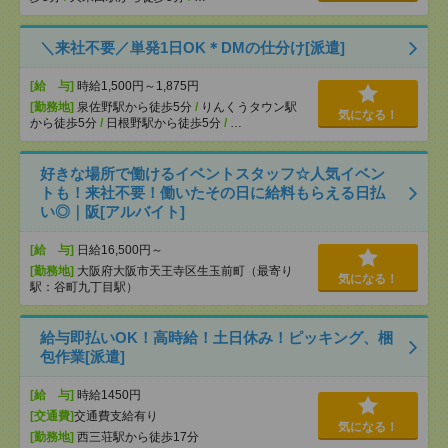
＼来社不要／単発1日OK＊DMの仕分け[派遣]
[給 与]
時給1,500円～1,875円
[勤務地]
泉佐野駅から徒歩5分
/
りんくうタウン駅
気になる！
から徒歩5分
/
日根野駅から徒歩5分
/
…
好きな場所で働けるイベントスタッフ☆人気イベン
トも！来社不要！働いたその日に給料もらえる日払
い◎｜阪[アルバイト]
[給 与]
日給16,500円～
[勤務地]
大阪府大阪市天王寺区生玉前町（最寄り
気になる！
駅：谷町九丁目駅）
給与即払いOK！高時給！土日休み！ピッキング、梱
包作業[派遣]
[給 与]
時給1450円
[交通費]
交通費支給有り
気になる！
[勤務地]
西三荘駅から徒歩17分