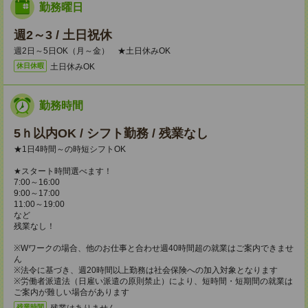
勤務曜日
週2～3 / 土日祝休
週2日～5日OK（月～金） ★土日休みOK
土日休みOK
休日休暇
勤務時間
5ｈ以内OK / シフト勤務 / 残業なし
★1日4時間～の時短シフトOK
★スタート時間選べます！
7:00～16:00
9:00～17:00
11:00～19:00
など
残業なし！
※Wワークの場合、他のお仕事と合わせ週40時間超の就業はご案内できませ
ん
※法令に基づき、週20時間以上勤務は社会保険への加入対象となります
※労働者派遣法（日雇い派遣の原則禁止）により、短時間・短期間の就業は
ご案内が難しい場合があります
残業はありません。
残業時間