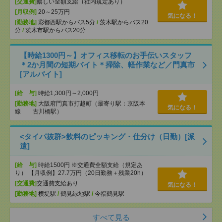
[交通費]
嬉しい全額支給（社内規定あり）
[月収例]
20～25万円
気になる！
[勤務地]
彩都西駅からバス5分
/
茨木駅からバス20
分
/
茨木市駅からバス20分
【時給1300円～】オフィス移転のお手伝いスタッフ
＊2か月間の短期バイト＊掃除、軽作業など／門真市
[アルバイト]
[給 与]
時給1,300円～2,000円
[勤務地]
大阪府門真市打越町（最寄り駅：京阪本
気になる！
線 古川橋駅）
<タイパ抜群>飲料のピッキング・仕分け（日勤）[派
遣]
[給 与]
時給1500円 ※交通費全額支給（規定あ
り） 【月収例】27.7万円（20日勤務＋残業20h）
[交通費]
交通費支給あり
気になる！
[勤務地]
横堤駅
/
鶴見緑地駅
/
今福鶴見駅
すべて見る