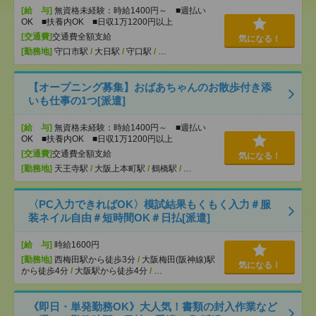
[給 与]
無資格未経験：時給1400円～ ■週払い
OK ■扶養内OK ■日収1万1200円以上
[交通費]
交通費全額支給
気になる！
[勤務地]
守口市駅
/
大日駅
/
守口駅
/
…
【オープニング募集】おばあちゃんのお散歩付き添
いも仕事の1つ[派遣]
[給 与]
無資格未経験：時給1400円～ ■週払い
OK ■扶養内OK ■日収1万1200円以上
[交通費]
交通費全額支給
気になる！
[勤務地]
天王寺駅
/
大阪上本町駅
/
鶴橋駅
/
…
〈PC入力できればOK〉模試結果もくもく入力＃服
装ネイル自由＃短時間OK＃日払[派遣]
[給 与]
時給1600円
[勤務地]
西梅田駅から徒歩3分
/
大阪梅田(阪神線)駅
気になる！
から徒歩4分
/
大阪駅から徒歩4分
/
…
《即日・単発勤務OK》大人気！書類の封入作業など