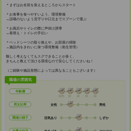
＊まずはお名前を覚えるところからスタート
＊お食事を食べやすいよう、環境整備
→誤嚥のないよう見守りや口元までスプーンで運ぶ
＊お風呂やトイレの際に声掛け誘導
→着替え・トイレの手伝い
＊ベッドシーツの取り換えや、お部屋の掃除
→施設内をきれいに保つ環境整備（衛生管理）
難しく考えなくてもスグできることが多く、
きちんと教えて頂ける環境なので安心してくださいね！
（ご経験や施設形態によっては異なることもございます）
職場の雰囲気
年齢層
20代
30
40
50
60
男女比率
女性
男性
職場の様子
活気あり
しずか
仕事の仕方
テキパキ
コツコツ