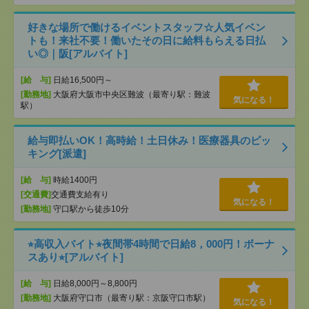
好きな場所で働けるイベントスタッフ☆人気イベン
トも！来社不要！働いたその日に給料もらえる日払
い◎｜阪[アルバイト]
[給 与]
日給16,500円～
[勤務地]
大阪府大阪市中央区難波（最寄り駅：難波
気になる！
駅）
給与即払いOK！高時給！土日休み！医療器具のピッ
キング[派遣]
[給 与]
時給1400円
[交通費]
交通費支給有り
気になる！
[勤務地]
守口駅から徒歩10分
⭐︎高収入バイト⭐︎夜間帯4時間で日給8，000円！ボーナ
スあり⭐︎[アルバイト]
[給 与]
日給8,000円～8,800円
[勤務地]
大阪府守口市（最寄り駅：京阪守口市駅）
気になる！