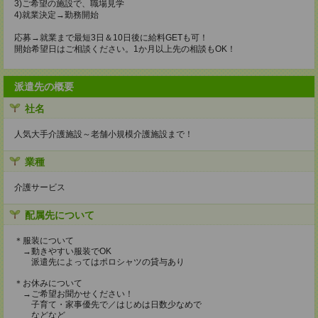
3)ご希望の施設で、職場見学
4)就業決定→勤務開始
応募→就業まで最短3日＆10日後に給料GETも可！
開始希望日はご相談ください。1か月以上先の相談もOK！
派遣先の概要
社名
人気大手介護施設～老舗小規模介護施設まで！
業種
介護サービス
配属先について
＊服装について
→動きやすい服装でOK
派遣先によってはポロシャツの貸与あり
＊お休みについて
→ご希望お聞かせください！
子育て・家事優先で／はじめは日数少なめで
などなど