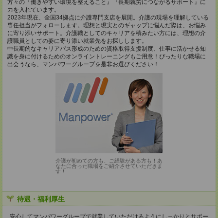
方々の『働きやすい環境を整えること』『長期就労につながるサポート』に
力を入れています。
2023年現在、全国34拠点に介護専門支店を展開。介護の現場を理解している
専任担当がフォローします。理想と現実とのギャップに悩んだ際は、お悩み
に寄り添いサポート。介護職としてのキャリアを積みたい方には、理想の介
護職員としての姿に寄り添い就業先をお探しします。
中長期的なキャリアパス形成のための資格取得支援制度、仕事に活かせる知
識を身に付けるためのオンライントレーニングもご用意！ぴったりな職場に
出会うなら、マンパワーグループを是非お選びください！
介護が初めての方も、ご経験がある方も！あ
なたに合った職場をご紹介させていただきま
す！
待遇・福利厚生
安心してマンパワーグループで就業していただけるようにしっかりとサポー