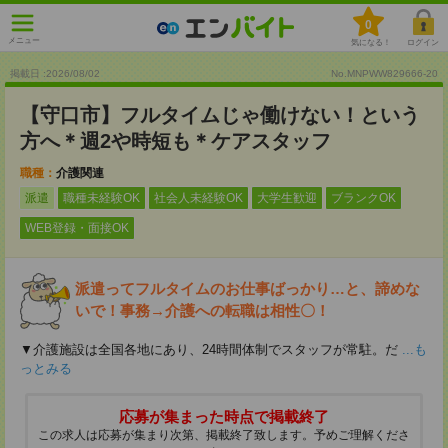
0
メニュー
気になる！
ログイン
掲載日 :2026
/
08
/
02
No.MNPWW829666-20
【守口市】フルタイムじゃ働けない！という
方へ＊週2や時短も＊ケアスタッフ
職種：
介護関連
派遣
職種未経験OK
社会人未経験OK
大学生歓迎
ブランクOK
WEB登録・面接OK
派遣ってフルタイムのお仕事ばっかり…と、諦めな
いで！事務→介護への転職は相性〇！
▼介護施設は全国各地にあり、24時間体制でスタッフが常駐。だ
...も
っとみる
応募が集まった時点で掲載終了
この求人は応募が集まり次第、掲載終了致します。予めご理解くださ