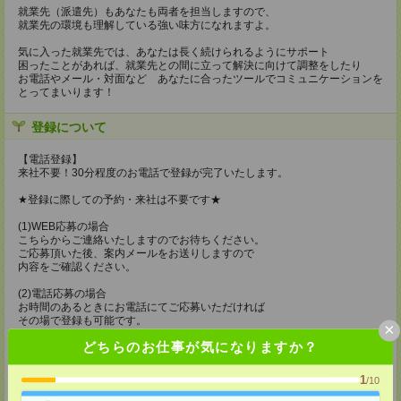
就業先（派遣先）もあなたも両者を担当しますので、
就業先の環境も理解している強い味方になれますよ。
気に入った就業先では、あなたは長く続けられるようにサポート
困ったことがあれば、就業先との間に立って解決に向けて調整をしたり
お電話やメール・対面など あなたに合ったツールでコミュニケーションを
とってまいります！
登録について
【電話登録】
来社不要！30分程度のお電話で登録が完了いたします。
★登録に際しての予約・来社は不要です★
(1)WEB応募の場合
こちらからご連絡いたしますのでお待ちください。
ご応募頂いた後、案内メールをお送りしますので
内容をご確認ください。
(2)電話応募の場合
お時間のあるときにお電話にてご応募いただければ
その場で登録も可能です。
×
どちらのお仕事が気になりますか？
持ち物
【電話登録】
1
/10
弊社HPよりマイページ作成をお願いします