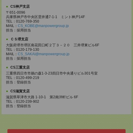
CS神戸支店
〒651-0096
兵庫県神戸市中央区雲井通7-1-1 ミント神戸14F
TEL：0120-769-350
MAIL：
CS_KOBE@manpowergroup.jp
担当：採用担当
ＣＳ堺支店
大阪府堺市堺区南花田口町２丁３－２０ 三井堺東ビル6F
TEL：0120-179-130
MAIL：
CS_SAKAI@manpowergroup.jp
担当：採用担当
CS三重支店
三重県四日市市鵜の森1-3-23四日市中央通りビル301号室
TEL：0120-499-219
担当：登録担当
CS滋賀支店
滋賀県草津市大路 1-10-1 第2南洋軒ビル 6F
TEL：0120-239-902
担当：登録担当