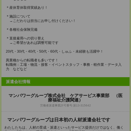
＊産休育休取得実績あり！
＊施設について
→こだわりは担当にお申し付けください！
＊各種社会保険完備
＊直接雇用への切り替え
→ご希望があれば調整可能です
20代・30代・40代・50代・60代・しゅふ・未経験も活躍中！
異業種からの転職者も多いです！
転職例：工場・物流・接客・イベントスタッフ・事務・軽作業・データ入
力 などなど
派遣会社情報
マンパワーグループ株式会社 ケアサービス事業部 （医
療福祉介護関連）
労働者派遣事業許可番号:派13-315642
マンパワーグループは日本初の人材派遣会社です
わたしたちは、人材の育成・派遣といったサービス提供だけではなく、働く