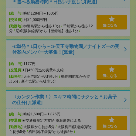
＊選べる勤務時間＊日払い手渡し〇[派遣]
[給 与]
時給1284円～1605円
[交通費]
上限1,000円/日
気になる！
[勤務地]
御幣島駅から徒歩10分
/
千船駅から徒歩12
分
/
尼崎(阪神線)駅から【登録地】徒歩1分
/
…
≪単発＊1日から～≫天王寺動物園／ナイトズーの受
付案内メンバー大募集！[派遣]
[給 与]
1177円
[交通費]
1日450円迄の実費を支給
気になる！
[勤務地]
天王寺駅から徒歩5分
/
動物園前駅から徒
歩5分
/
新今宮駅から徒歩5分
〈カンタン作業！〉スキマ時間にサクッと＊お菓子
の仕分け[派遣]
[給 与]
時給1,500円～1,875円
[交通費]
■ 交通費規定内支給 ※派遣先による
気になる！
[勤務地]
大阪駅から徒歩5分
/
大阪梅田(阪急線)駅か
ら徒歩5分
/
梅田(地下鉄)駅から徒歩5分
/
…