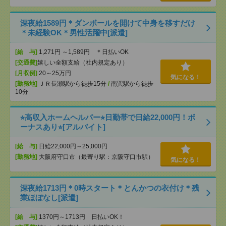
深夜給1589円＊ダンボールを開けて中身を移すだけ
＊未経験OK＊男性活躍中[派遣]
[給 与]
1,271円 ～1,589円 ＊日払いOK
[交通費]
嬉しい全額支給（社内規定あり）
[月収例]
20～25万円
気になる！
[勤務地]
ＪＲ長瀬駅から徒歩15分
/
南巽駅から徒歩
10分
⭐︎高収入ホームヘルパー⭐︎日勤帯で日給22,000円！ボ
ーナスあり⭐︎[アルバイト]
[給 与]
日給22,000円～25,000円
[勤務地]
大阪府守口市（最寄り駅：京阪守口市駅）
気になる！
深夜給1713円＊0時スタート＊とんかつの衣付け＊残
業ほぼなし[派遣]
[給 与]
1370円～1713円 日払いOK！