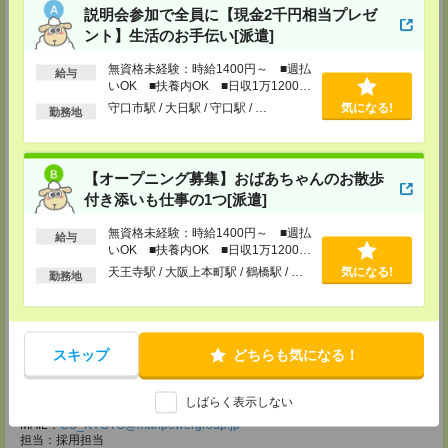
電話での登録の際に、マイページ作成をいただいた旨をお伝えください。
説明会参加で全員に【現金2千円相当プレゼ
所要時間
ント】生活のお手伝い[派遣]
【電話登録】30分程度
無資格未経験：時給1400円～ ■週払
給与
・経験やご希望などをインタビュー
いOK ■扶養内OK ■日収1万1200円
・お仕事のご紹介など
以上
守口市駅 / 大日駅 / 守口駅 / …
気になる!
勤務地
登録場所
CS大阪支店
大阪府大阪市北区堂島2-2-2 近鉄堂島ビル11ＦMAP
【オープニング募集】おばあちゃんのお散歩
TEL：0120-923-052
付き添いも仕事の1つ[派遣]
MAIL：
CS_OSAKA@manpowergroup.jp
担当：採用担当
無資格未経験：時給1400円～ ■週払
給与
いOK ■扶養内OK ■日収1万1200円
CS難波支店
以上
〒542-0076
天王寺駅 / 大阪上本町駅 / 鶴橋駅 / …
気になる!
勤務地
大阪市中央区難波 2-2-3 御堂筋グランドビル 3F
TEL：0120-923-052
MAIL：
CS_NANBA@manpowergroup.jp
担当：採用担当
スキップ
どちらも気になる！
CS京都支店
〒600-8008
京都府京都市下京区四条通烏丸東入ル長刀鉾町 8 京都三井ビル 6F
しばらく表示しない
TEL：0120-923-052
MAIL：
CS_KYOTO@manpowergroup.jp
担当：採用担当