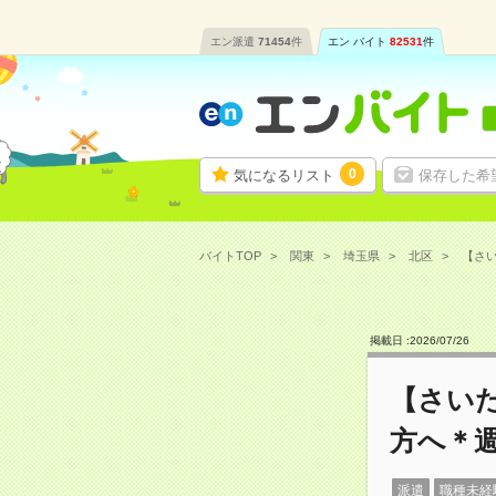
エン派遣
71454
件
エン バイト
82531
件
0
気になるリスト
保存した希
バイトTOP
関東
埼玉県
北区
【さい
掲載日 :
2026
/
07
/
26
【さい
方へ＊
派遣
職種未経