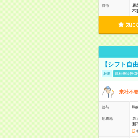
履
特徴
不
気に
【シフト自由
派遣
職種未経験O
来社不要
時
給与
東
勤務地
新