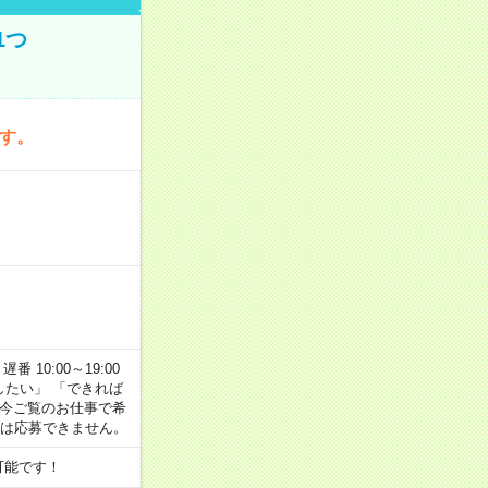
1つ
です。
番 10:00～19:00
がしたい」 「できれば
 今ご覧のお仕事で希
合は応募できません。
可能です！