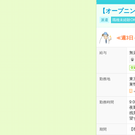
【オープニン
派遣
職種未経験O
≪週3日
無
給与
交
東
勤務地
巣
9:
勤務時間
夜
残
望
【
期間