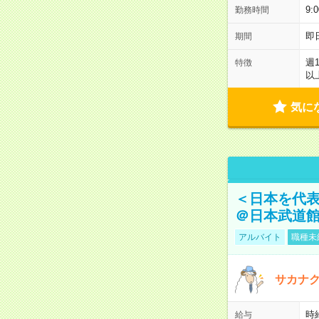
9:
勤務時間
即
期間
週
特徴
以
気に
＜日本を代
＠日本武道
アルバイト
職種未
サカナク
時
給与