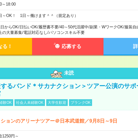
00～18:00
日～OK！ 1日～働けます＾＾（規定あり）
1日からOK
/
日払いOK
/
履歴書不要
/
40～50代活躍中
/
副業・WワークOK
/
服装自
上の大量募集
/
電話対応なし
/
パソコンスキル不要
なる！
応募する
詳
未読
表するバンド＊サカナクション＞ツアー公演のサポ
館
経験OK
社会人未経験OK
大学生歓迎
ブランクOK
ションのアリーナツアー＠日本武道館／9月8日～9日
給1250円～