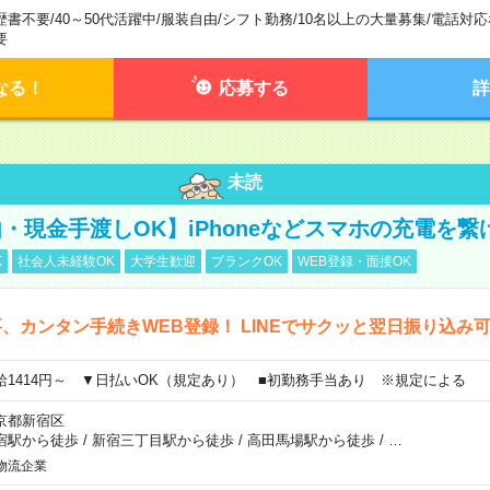
歴書不要
/
40～50代活躍中
/
服装自由
/
シフト勤務
/
10名以上の大量募集
/
電話対応
要
なる！
応募する
詳
未読
・現金手渡しOK】iPhoneなどスマホの充電を繋
K
社会人未経験OK
大学生歓迎
ブランクOK
WEB登録・面接OK
、カンタン手続きWEB登録！ LINEでサクッと翌日振り込み
給1414円～ ▼日払いOK（規定あり） ■初勤務手当あり ※規定による
京都新宿区
宿駅から徒歩
/
新宿三丁目駅から徒歩
/
高田馬場駅から徒歩
/
…
物流企業