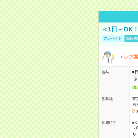
＜1日～OK
アルバイト
職種未
＜レア
■
給与
交
東
勤務地
東
■シ
勤務時間
～0
も