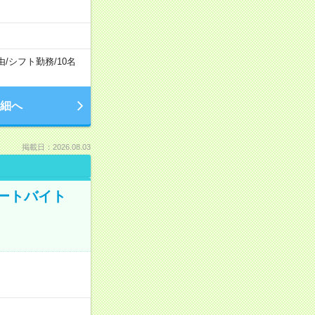
由
/
シフト勤務
/
10名
細へ
掲載日：2026.08.03
ートバイト