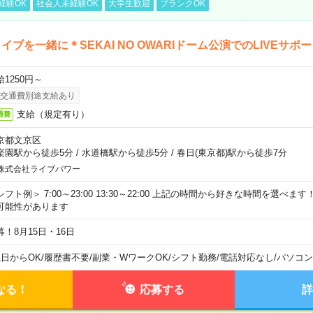
経験OK
社会人未経験OK
大学生歓迎
ブランクOK
イブを一緒に＊SEKAI NO OWARIドーム公演でのLIVEサポ
給1250円～
交通費別途支給あり
支給（規定有り）
通費
京都文京区
楽園駅から徒歩5分
/
水道橋駅から徒歩5分
/
春日(東京都)駅から徒歩7分
株式会社ライブパワー
シフト例＞ 7:00～23:00 13:30～22:00 上記の時間から好きな時間を選べま
可能性があります
募！8月15日・16日
1日からOK
/
履歴書不要
/
副業・WワークOK
/
シフト勤務
/
電話対応なし
/
パソコン
なる！
応募する
詳