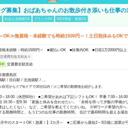
グ募集】おばあちゃんのお散歩付き添いも仕事の
K
社会人未経験OK
ブランクOK
WEB登録・面接OK
～OK≫無資格・未経験でも時給1500円～！土日祝休みもOK
資格未経験：時給1500円～ ■週払いOK ■扶養内OK ■日収1万2000円以上
交通費別途支給あり
交通費全額支給
通費
京都豊島区
鴨駅
/
目白駅
/
北池袋駅
/
…
≪自宅からドアtoドアで30分以内！≫ご希望の勤務地を紹介します。
00～18:00（休憩60分） ■ご希望があれば下記シフトもOK！ 早番 7:00～16:00 遅
勤 16:30～翌9:30 「家族と休みを合わせたい」 「余裕を持って夕飯の準備
業はしたくない」 など、ご希望を教えてくださいね。 ※Wワーク希望の方へ
する勤務時間と、もう1つのお仕事の勤務時間。 合計で週40時間を超える場
8月中のスタートOK！急募！】2カ月～ ■ご応募から最短2～3日後に就業が