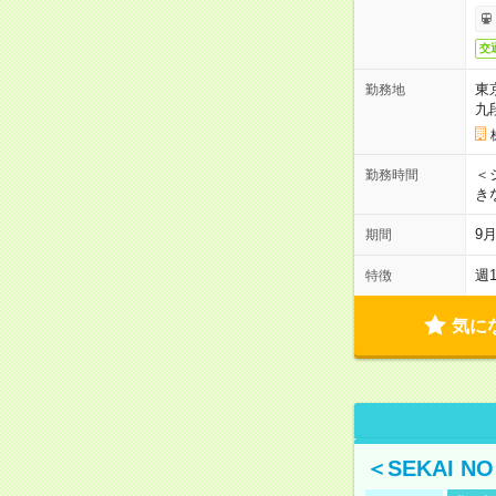
交
東
勤務地
九
＜シ
勤務時間
き
9
期間
週
特徴
気に
＜SEKAI 