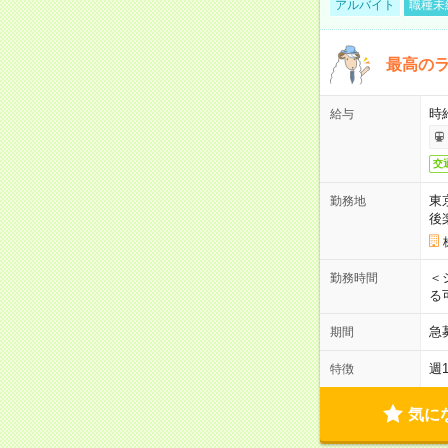
アルバイト
職種未
最高のラ
時
給与
交
東
勤務地
後
＜
勤務時間
る
急
期間
週
特徴
気に