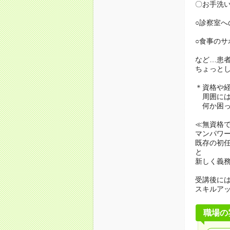
〇お手洗
○診察室へ
○食事のサ
など…患
ちょっと
＊資格や
周囲には
何か困っ
≪無資格
マンパワ
既存の初
と
新しく義
受講後に
スキルア
職場の