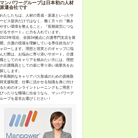
マンパワーグループは日本初の人材
派遣会社です
わたしたちは、人材の育成・派遣といったサ
ービス提供だけではなく、働く方々の『働き
やすい環境を整えること』『長期就労につな
がるサポート』に力を入れています。
2023年現在、全国34拠点に介護専門支店を展
開。介護の現場を理解している専任担当がフ
ォローします。理想と現実とのギャップに悩
んだ際は、お悩みに寄り添いサポート。介護
職としてのキャリアを積みたい方には、理想
の介護職員としての姿に寄り添い就業先をお
探しします。
中長期的なキャリアパス形成のための資格取
得支援制度、仕事に活かせる知識を身に付け
るためのオンライントレーニングもご用意！
ぴったりな職場に出会うなら、マンパワーグ
ループを是非お選びください！