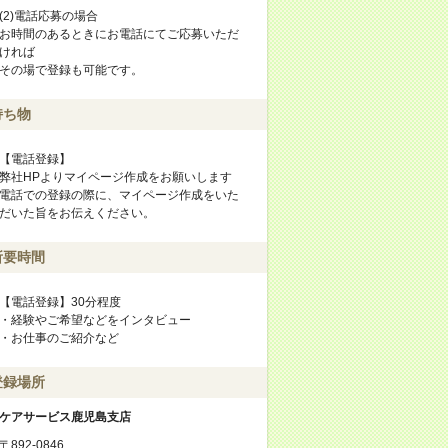
(2)電話応募の場合
お時間のあるときにお電話にてご応募いただ
ければ
その場で登録も可能です。
持ち物
【電話登録】
弊社HPよりマイページ作成をお願いします
電話での登録の際に、マイページ作成をいた
だいた旨をお伝えください。
所要時間
【電話登録】30分程度
・経験やご希望などをインタビュー
・お仕事のご紹介など
登録場所
ケアサービス鹿児島支店
〒892-0846