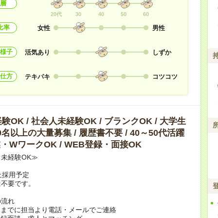
層
20代
30
40
50
60
比率
女性
男性
様子
活気あり
しずか
仕方
テキパキ
コツコツ
OK / 社会人未経験OK / ブランクOK / 大学生
10名以上の大量募集 / 履歴書不要 / 40～50代活躍
副業・WワークOK / WEB登録・面接OK
未経験OK≫
上採用予定
は不要です。
の流れ
日までに担当より電話・メールでご連絡