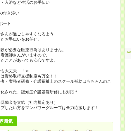
い・入浴など生活のお手伝い
の付き添い
ポート
者さんが過ごしやすくなるよう
したお手伝いをお任せ。
経験が必要な医療行為はありません。
看護師さんがいますので、
たことがあっても安心ですよ。
でも大丈夫！！≫
ーは資格取得支援制度も万全！！
任者・実務者研修・介護福祉士のスクール補助はもちろんのこ
務化された、認知症介護基礎研修にも対応＊
は奨励金を支給（社内規定あり）
ップしたい方をマンパワーグループは全力応援します！
雰囲気