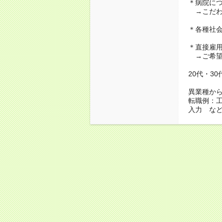
＊病院に
→こだわ
＊各種社
＊直接雇
→ご希望
20代・3
異業種か
転職例：
入力 な