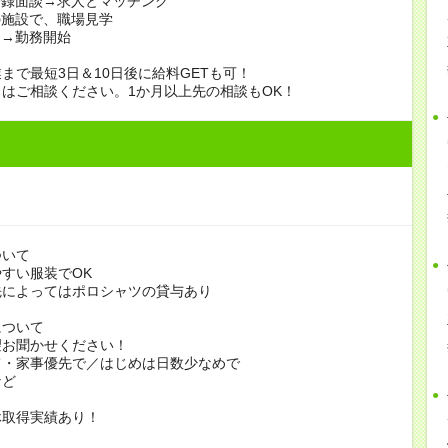
登録面談→求人とマッチング
の施設で、職場見学
定→勤務開始
まで最短3日＆10日後に給料GETも可！
はご相談ください。1か月以上先の相談もOK！
ついて
すい服装でOK
よってはポロシャツの貸与あり
について
お聞かせください！
家事優先で／はじめは日数少なめで
ど
休取得実績あり！