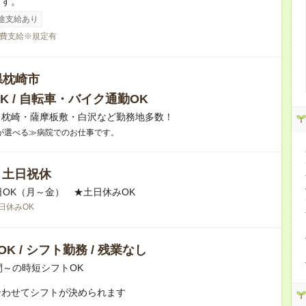
ます。
途支給あり
費支給※規定有
県枕崎市
K / 自転車・バイク通勤OK
】枕崎・薩摩板敷・白沢など勤務地多数！
が選べる≫病院でのお仕事です。
/ 土日祝休
日OK（月～金） ★土日休みOK
日休みOK
K / シフト勤務 / 残業なし
間～の時短シフトOK
合わせてシフトが決められます
：