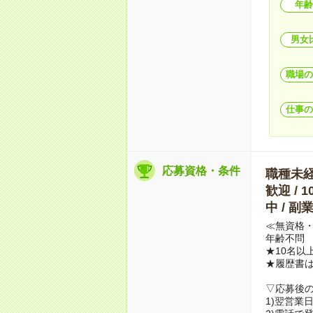
年齢
男女
職場の
仕事の
応募資格・条件
職種未経験
歓迎 / 
中 / 
≪無資格・
年齢不問
★10名以
★履歴書
▽応募後
1)翌営業