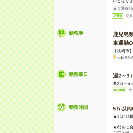
いとなり
交通費別
交通
交通費
勤務地
鹿児島
車通勤O
【枕崎市
≪勤務地
勤務曜日
週2～3 
週2日～5
土
休日休暇
勤務時間
5ｈ以内O
★1日4時
★都合に
シフト例