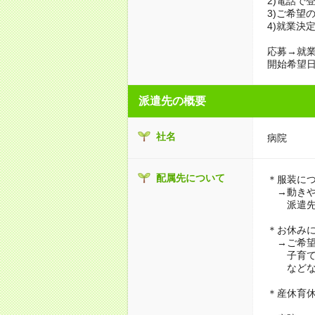
2)電話で
3)ご希望
4)就業決
応募→就業
開始希望日
派遣先の概要
社名
病院
配属先について
＊服装に
→動きや
派遣先に
＊お休み
→ご希望
子育て・
などな
＊産休育