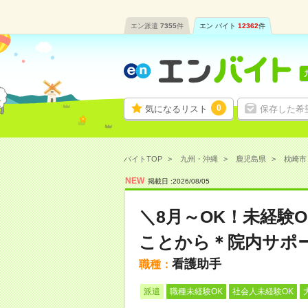
エン派遣
7355
件
エン バイト
12362
件
0
気になるリスト
保存した希
バイトTOP
九州・沖縄
鹿児島県
枕崎市
NEW
掲載日 :
2026
/
08
/
05
＼8月～OK！未経験
ことから＊院内サポ
看護助手
職種：
派遣
職種未経験OK
社会人未経験OK