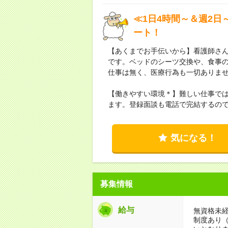
≪1日4時間～＆週2日
ート！
【あくまでお手伝いから】看護師さ
です。ベッドのシーツ交換や、食事
仕事は無く、医療行為も一切ありま
【働きやすい環境＊】難しい仕事では
ます。登録面談も電話で完結するの
気になる！
募集情報
給与
無資格未経
制度あり