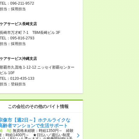
TEL：096-211-9572
担当：採用担当
ケアサービス長崎支店
長崎市万才町 7-1 TBM長崎ビル 3F
TEL：095-816-2793
担当：採用担当
ケアサービス沖縄支店
那覇市久茂地 1-12-12 ニッセイ那覇センター
ビル 10F
TEL：0120-435-133
担当：登録担当
この会社のその他のバイト情報
宗像市【週2日～】ホテルライクな
高齢者マンションで生活サポート
[給 与]
無資格未経験：時給1350円～ 経験
者：時給1400円～ ★日払い／週払い制度
あり（月払いも選べます）※稼働開始時は手