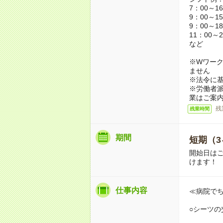
7：00～1
9：00～1
9：00～1
11：00～2
など
※Wワーク
ません
※法令に基
※労働者
業はご案
残
残業時間
期間
短期（3
開始日は
けます！
仕事内容
≪病院で
○シーツの