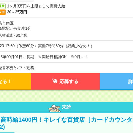
1ヶ月3万円を上限として実費支給
通費
20～25万円
収例
島市南区
島駅駅から徒歩1分
人材派遣・紹介業
9:20-17:50（休憩60分）実働7時間30分（残業少なめ！）
026年09月01日～長期 ※開始日相談OK ※9月～！
歴書不要
/
シフト勤務
なる！
応募する
詳
未読
高時給1400円！キレイな百貨店［カードカウン
2)