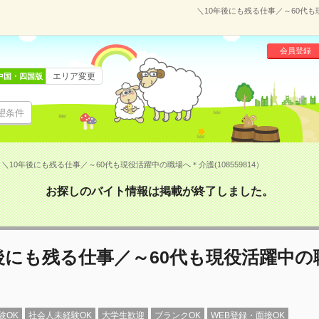
＼10年後にも残る仕事／～60代も
会員登録
エリア変更
中国・四国版
望条件
＼10年後にも残る仕事／～60代も現役活躍中の職場へ＊介護(108559814）
お探しのバイト情報は掲載が終了しました。
後にも残る仕事／～60代も現役活躍中の
験OK
社会人未経験OK
大学生歓迎
ブランクOK
WEB登録・面接OK