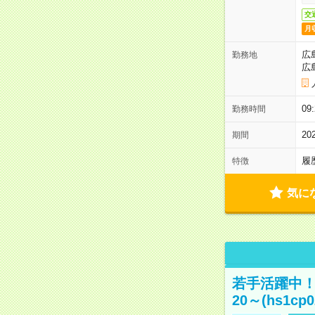
交
月
広
勤務地
広
0
勤務時間
2
期間
履
特徴
気に
若手活躍中！
20～(hs1cp0