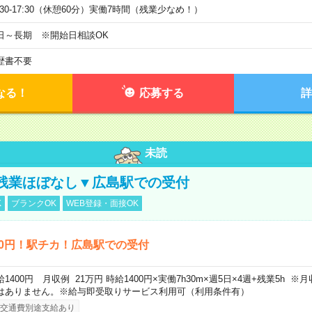
9:30-17:30（休憩60分）実働7時間（残業少なめ！）
日～長期 ※開始日相談OK
歴書不要
なる！
応募する
詳
未読
残業ほぼなし▼広島駅での受付
K
ブランクOK
WEB登録・面接OK
00円！駅チカ！広島駅での受付
給1400円 月収例 21万円 時給1400円×実働7h30m×週5日×4週+残業5h 
はありません。※給与即受取りサービス利用可（利用条件有）
交通費別途支給あり