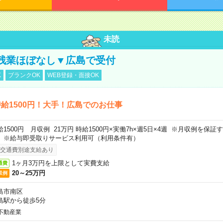
未読
残業ほぼなし▼広島で受付
K
ブランクOK
WEB登録・面接OK
給1500円！大手！広島でのお仕事
給1500円 月収例 21万円 時給1500円×実働7h×週5日×4週 ※月収例を保
。※給与即受取りサービス利用可（利用条件有）
交通費別途支給あり
1ヶ月3万円を上限として実費支給
通費
20～25万円
収例
島市南区
島駅から徒歩5分
不動産業