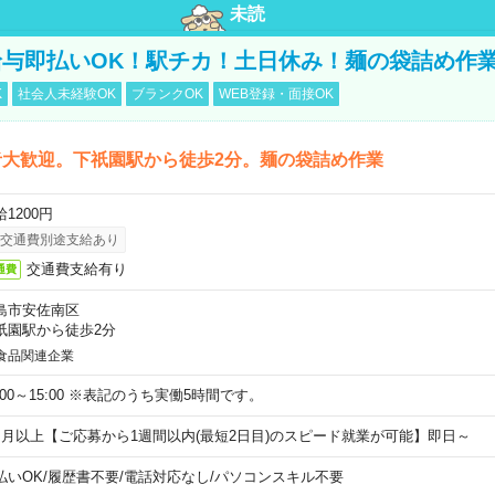
未読
与即払いOK！駅チカ！土日休み！麺の袋詰め作
K
社会人未経験OK
ブランクOK
WEB登録・面接OK
者大歓迎。下祇園駅から徒歩2分。麺の袋詰め作業
1200円
交通費別途支給あり
交通費支給有り
通費
島市安佐南区
祇園駅から徒歩2分
食品関連企業
0:00～15:00 ※表記のうち実働5時間です。
ヶ月以上【ご応募から1週間以内(最短2日目)のスピード就業が可能】即日～
払いOK
/
履歴書不要
/
電話対応なし
/
パソコンスキル不要