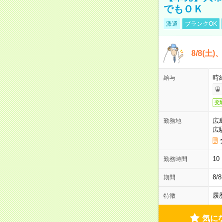
でもＯＫ
派遣
ブランクOK
8/8(土
時給
給与
交
広
勤務地
広
1
勤務時間
8/
期間
履
特徴
気に