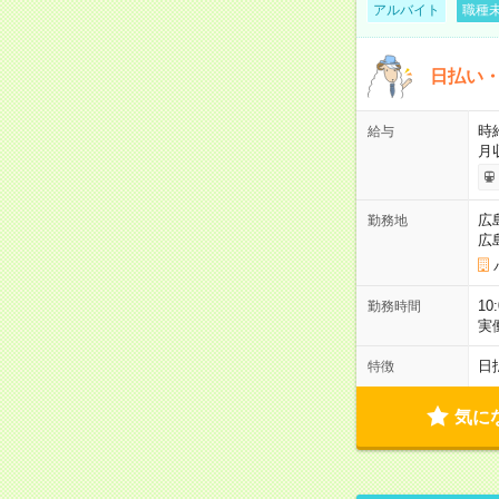
アルバイト
職種未
日払い・
時給
給与
月
広
勤務地
広
10
勤務時間
実
日
特徴
気に