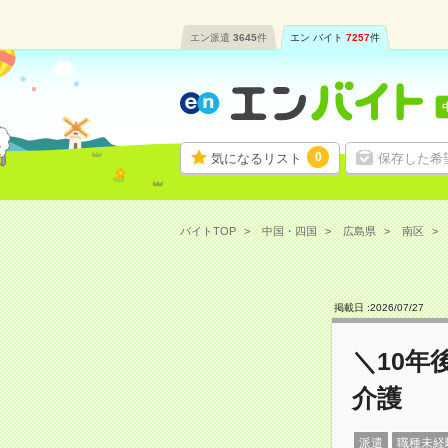
エン派遣
3645
件
エン バイト
7257
件
0
気になるリスト
保存した希
バイトTOP
中国・四国
広島県
南区
掲載日 :
2026
/
07
/
27
＼10年
介護
派遣
職種未経