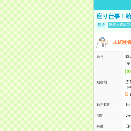
座り仕事！給
派遣
職種未経験O
未経験
時給
給与
交
広
勤務地
下
1
勤務時間
3
期間
日
特徴