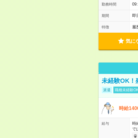
0
勤務時間
即
期間
履
特徴
気に
未経験OK！
派遣
職種未経験O
時給14
時
給与
で