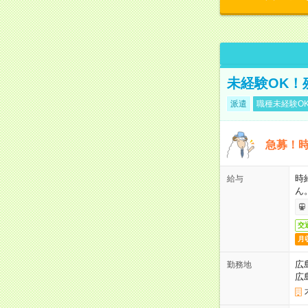
未経験OK！
派遣
職種未経験O
急募！時
時
給与
ん
交
月
広
勤務地
広