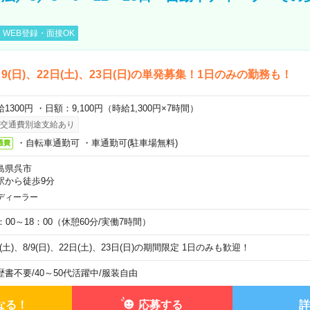
WEB登録・面接OK
)、9(日)、22日(土)、23日(日)の単発募集！1日のみの勤務も！
1300円 ・日額：9,100円（時給1,300円×7時間）
交通費別途支給あり
・自転車通勤可 ・車通勤可(駐車場無料)
通費
島県呉市
駅から徒歩9分
ディーラー
0：00～18：00（休憩60分/実働7時間）
8(土)、8/9(日)、22日(土)、23日(日)の期間限定 1日のみも歓迎！
歴書不要
/
40～50代活躍中
/
服装自由
なる！
応募する
詳