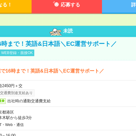
なる！
応募する
詳
未読
6時まで！英語&日本語＼EC運営サポート／
WEB登録・面接OK
で16時まで！英語&日本語＼EC運営サポート／
給2450円＋交
交通費別途支給あり
出社時の通勤交通費支給
通費
京都港区
本木駅から徒歩3分
IT・Web・通信
00～16:00