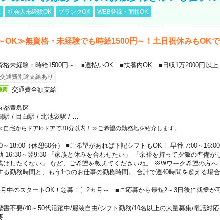
K
社会人未経験OK
ブランクOK
WEB登録・面接OK
～OK≫無資格・未経験でも時給1500円～！土日祝休みもOK
資格未経験：時給1500円～ ■週払いOK ■扶養内OK ■日収1万2000円以上
交通費別途支給あり
交通費全額支給
通費
京都豊島区
鴨駅
/
目白駅
/
北池袋駅
/
…
≪自宅からドアtoドアで30分以内！≫ご希望の勤務地を紹介します。
00～18:00（休憩60分） ■ご希望があれば下記シフトもOK！ 早番 7:00～16:00 遅
勤 16:30～翌9:30 「家族と休みを合わせたい」 「余裕を持って夕飯の準備
業はしたくない」 など、ご希望を教えてくださいね。 ※Wワーク希望の方へ
する勤務時間と、もう1つのお仕事の勤務時間。 合計で週40時間を超える場
8月中のスタートOK！急募！】2カ月～ ■ご応募から最短2～3日後に就業が
歴書不要
/
40～50代活躍中
/
服装自由
/
シフト勤務
/
10名以上の大量募集
/
電話対応
要