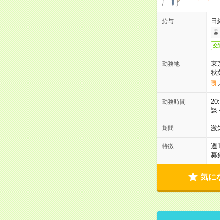
日
給与
交
東
勤務地
秋
2
勤務時間
談
激
期間
週
特徴
募
気に