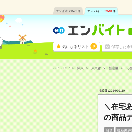
エン派遣
71573
件
エン バイト
82531
件
0
気になるリスト
保存した希
バイトTOP
関東
東京都
新宿区
＼在
掲載日 :
2026
/
05
/
20
＼在宅
の商品
派遣
職種未経