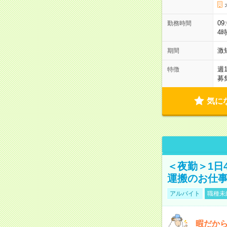
09
勤務時間
4
激
期間
週
特徴
募
気に
＜夜勤＞1日
運搬のお仕
アルバイト
職種未
暇だか