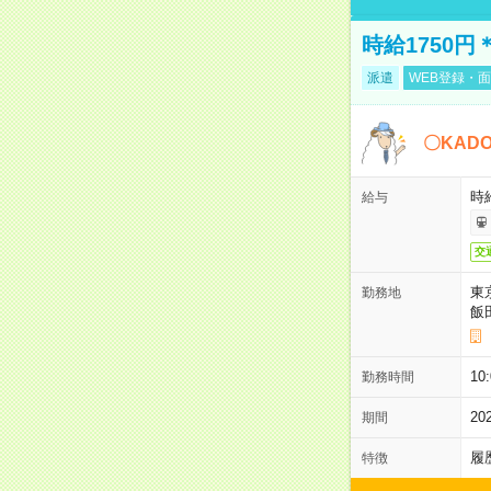
時給1750
派遣
WEB登録・面
〇KAD
時給
給与
交
東
勤務地
飯
10
勤務時間
2
期間
履
特徴