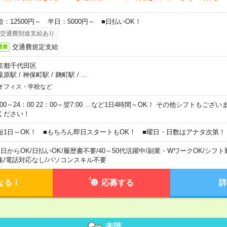
給：12500円～ 半日：5000円～ ■日払いOK！
交通費別途支給あり
交通費規定支給
通費
京都千代田区
葉原駅
/
神保町駅
/
麹町駅
/
…
オフィス・学校など
0:00～24：00 22：00～翌7:00 …など1日4時間～OK！ その他シフトもござ
ください！
短1日～OK！ ■もちろん即日スタートもOK！ ■曜日・日数はアナタ次第！
1日からOK
/
日払いOK
/
履歴書不要
/
40～50代活躍中
/
副業・WワークOK
/
シフト
集
/
電話対応なし
/
パソコンスキル不要
なる！
応募する
詳
未読