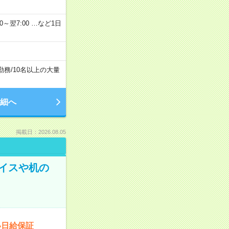
2：00～翌7:00 …など1日
勤務
/
10名以上の大量
細へ
掲載日：2026.08.05
イスや机の
い日給保証