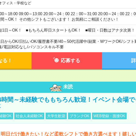
オフィス・学校など
:00～18:00 09:00～13:00 20:00～24：00 22：00～31:00 20:00～24：00 2
時間～OK！ その他シフトもございます！ お気軽にご相談ください！
短1日～OK！ ■もちろん即日スタートもOK！ ■曜日・日数はアナタ次第！
1日からOK
/
日払いOK
/
履歴書不要
/
40～50代活躍中
/
副業・WワークOK
/
シフト
集
/
電話対応なし
/
パソコンスキル不要
なる！
応募する
詳
未読
4時間～未経験でももちろん歓迎！イベント会場で
事
経験OK
社会人未経験OK
大学生歓迎
ブランクOK
WEB登録・面接OK
ら明日だけ働きたい！など柔軟シフトで働き方選べます！嬉し