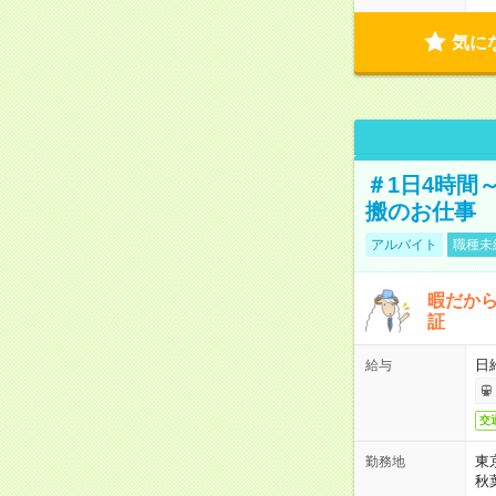
気に
＃1日4時間
搬のお仕事
アルバイト
職種未
暇だか
証
日
給与
交
東
勤務地
秋