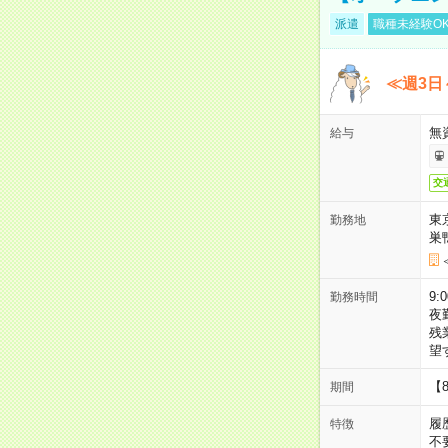
派遣
職種未経験O
≪週3日
無
給与
交
東
勤務地
巣
9:
勤務時間
夜
残
望
【
期間
履
特徴
不