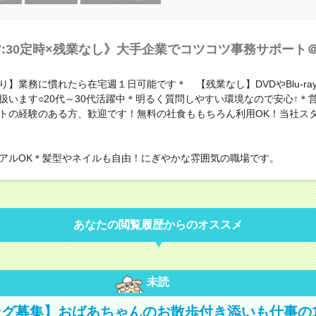
7:30定時×残業なし》大手企業でコツコツ事務サポート
り】業務に慣れたら在宅週１日可能です＊ 【残業なし】DVDやBlu-ra
扱います○20代～30代活躍中＊明るく質問しやすい環境なので安心↑＊
トの経験のある方、歓迎です！無料の社食ももちろん利用OK！当社ス
アルOK＊髪型やネイルも自由！にぎやかな雰囲気の職場です。
あなたの閲覧履歴からのオススメ
未読
グ募集】おばあちゃんのお散歩付き添いも仕事の