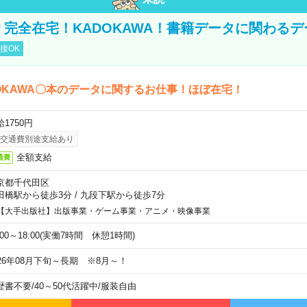
円＊完全在宅！KADOKAWA！書籍データに関わる
接OK
OKAWA〇本のデータに関するお仕事！ほぼ在宅！
1750円
交通費別途支給あり
全額支給
通費
京都千代田区
田橋駅から徒歩3分
/
九段下駅から徒歩7分
【大手出版社】出版事業・ゲーム事業・アニメ・映像事業
:00～18:00(実働7時間 休憩1時間)
026年08月下旬～長期 ※8月～！
歴書不要
/
40～50代活躍中
/
服装自由