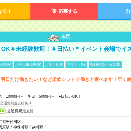
なる！
応募する
詳
未読
～OK＃未経験歓迎！＃日払い＊イベント会場でイ
経験OK
社会人未経験OK
大学生歓迎
ブランクOK
WEB登録・面接OK
ら明日だけ働きたい！など柔軟シフトで働き方選べます！早く
給：10000円～ 半日：5000円～ ■日払いOK！
交通費別途支給あり
交通費規定支給
通費
京都千代田区
葉原駅
/
神保町駅
/
麹町駅
/
…