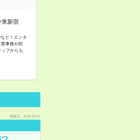
＠東新宿
yなど！エンタ
営業事務や部
タッフからも
掲載日：2026.08.07
1つ