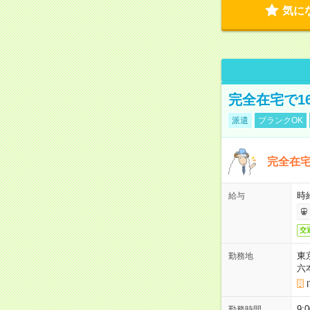
気に
完全在宅で1
派遣
ブランクOK
完全在宅
時
給与
交
東
勤務地
六
9:
勤務時間