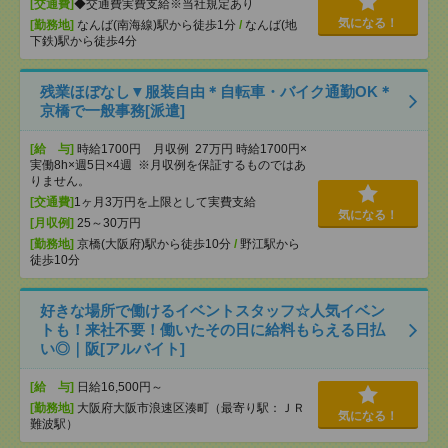
[交通費]
◆交通費実費支給※当社規定あり
気になる！
[勤務地]
なんば(南海線)駅から徒歩1分
/
なんば(地
下鉄)駅から徒歩4分
残業ほぼなし▼服装自由＊自転車・バイク通勤OK＊
京橋で一般事務[派遣]
[給 与]
時給1700円 月収例 27万円 時給1700円×
実働8h×週5日×4週 ※月収例を保証するものではあ
りません。
[交通費]
1ヶ月3万円を上限として実費支給
気になる！
[月収例]
25～30万円
[勤務地]
京橋(大阪府)駅から徒歩10分
/
野江駅から
徒歩10分
好きな場所で働けるイベントスタッフ☆人気イベン
トも！来社不要！働いたその日に給料もらえる日払
い◎｜阪[アルバイト]
[給 与]
日給16,500円～
[勤務地]
大阪府大阪市浪速区湊町（最寄り駅：ＪＲ
気になる！
難波駅）