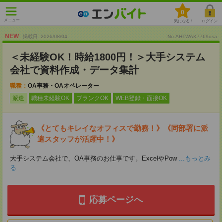
0
メニュー
気になる！
ログイン
NEW
掲載日 :2026
/
08
/
04
No.AHTWAK7769osa
＜未経験OK！時給1800円！＞大手システム
会社で資料作成・データ集計
職種：
OA事務・OAオペレーター
派遣
職種未経験OK
ブランクOK
WEB登録・面接OK
《とてもキレイなオフィスで勤務！》《同部署に派
遣スタッフが活躍中！》
大手システム会社で、OA事務のお仕事です。ExcelやPow
...もっとみ
る
応募ページへ