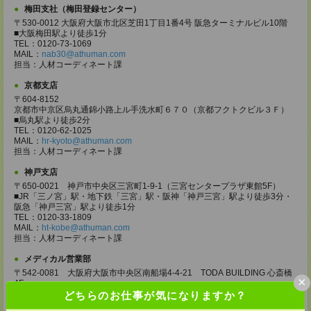
梅田支社（梅田登録センター）
〒530-0012 大阪府大阪市北区芝田1丁目1番4号 阪急ターミナルビル10階
■大阪梅田駅より徒歩1分
TEL：0120-73-1069
MAIL：
nab30@athuman.com
担当：人材コーディネート課
京都支店
〒604-8152
京都市中京区烏丸通錦小路上ル手洗水町６７０（京都フクトクビル３Ｆ）
■烏丸駅より徒歩2分
TEL：0120-62-1025
MAIL：
hr-kyoto@athuman.com
担当：人材コーディネート課
神戸支店
〒650-0021 神戸市中央区三宮町1-9-1（三宮センタープラザ東館5F）
■JR「三ノ宮」駅・地下鉄「三宮」駅・阪神「神戸三宮」駅より徒歩3分・
阪急「神戸三宮」駅より徒歩1分
TEL：0120-33-1809
MAIL：
ht-kobe@athuman.com
担当：人材コーディネート課
メディカル営業部
〒542-0081 大阪府大阪市中央区南船場4-4-21 TODA BUILDING 心斎橋
×
4F
■心斎橋駅より徒歩1分
どちらのお仕事が気になりますか？