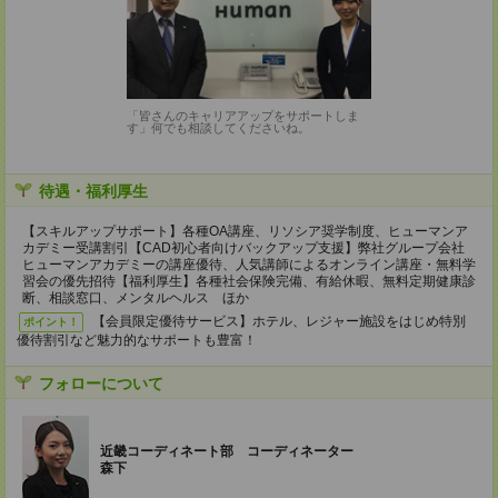
「皆さんのキャリアアップをサポートしま
す」何でも相談してくださいね。
待遇・福利厚生
【スキルアップサポート】各種OA講座、リソシア奨学制度、ヒューマンア
カデミー受講割引【CAD初心者向けバックアップ支援】弊社グループ会社
ヒューマンアカデミーの講座優待、人気講師によるオンライン講座・無料学
習会の優先招待【福利厚生】各種社会保険完備、有給休暇、無料定期健康診
断、相談窓口、メンタルヘルス ほか
【会員限定優待サービス】ホテル、レジャー施設をはじめ特別
ポイント！
優待割引など魅力的なサポートも豊富！
フォローについて
近畿コーディネート部 コーディネーター
森下