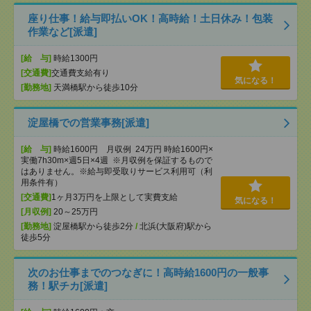
座り仕事！給与即払いOK！高時給！土日休み！包装
作業など[派遣]
[給 与]
時給1300円
[交通費]
交通費支給有り
気になる！
[勤務地]
天満橋駅から徒歩10分
淀屋橋での営業事務[派遣]
[給 与]
時給1600円 月収例 24万円 時給1600円×
実働7h30m×週5日×4週 ※月収例を保証するもので
はありません。※給与即受取りサービス利用可（利
用条件有）
[交通費]
1ヶ月3万円を上限として実費支給
気になる！
[月収例]
20～25万円
[勤務地]
淀屋橋駅から徒歩2分
/
北浜(大阪府)駅から
徒歩5分
次のお仕事までのつなぎに！高時給1600円の一般事
務！駅チカ[派遣]