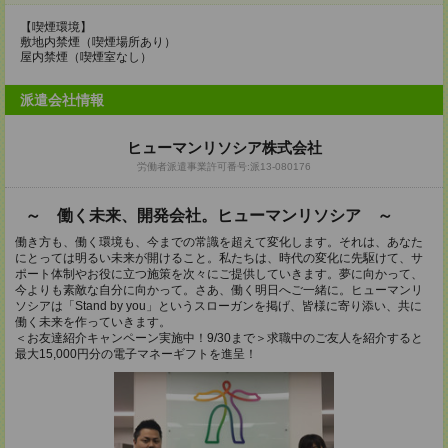
【喫煙環境】
敷地内禁煙（喫煙場所あり）
屋内禁煙（喫煙室なし）
派遣会社情報
ヒューマンリソシア株式会社
労働者派遣事業許可番号:派13-080176
～ 働く未来、開発会社。ヒューマンリソシア ～
働き方も、働く環境も、今までの常識を超えて変化します。それは、あなた
にとっては明るい未来が開けること。私たちは、時代の変化に先駆けて、サ
ポート体制やお役に立つ施策を次々にご提供していきます。夢に向かって、
今よりも素敵な自分に向かって。さあ、働く明日へご一緒に。ヒューマンリ
ソシアは「Stand by you」というスローガンを掲げ、皆様に寄り添い、共に
働く未来を作っていきます。
＜お友達紹介キャンペーン実施中！9/30まで＞求職中のご友人を紹介すると
最大15,000円分の電子マネーギフトを進呈！