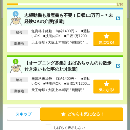
TEL：0120-54-4510
1
/10
MAIL：
medical-o@athuman.com
担当：人材コーディネート課
志望動機も履歴書も不要！日収1.1万円～＊未
経験OKの介護[派遣]
無資格未経験：時給1400円～ ■週払
給与
いOK ■扶養内OK ■日収1万1200円
応募ページへ
以上
天王寺駅 / 大阪上本町駅 / 鶴橋駅 / …
気になる!
勤務地
気になる！
【オープニング募集】おばあちゃんのお散歩
付き添いも仕事の1つ[派遣]
無資格未経験：時給1400円～ ■週払
給与
メール
LINE
で送る
で送る
いOK ■扶養内OK ■日収1万1200円
以上
天王寺駅 / 大阪上本町駅 / 鶴橋駅 / …
気になる!
勤務地
シェア
ツイート
ブックマーク
スキップ
どちらも気になる！
あなたの閲覧履歴からの
しばらく表示しない
おすすめ