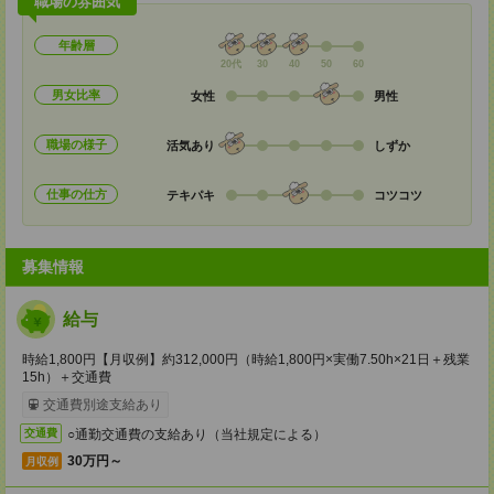
職場の雰囲気
年齢層
20代
30
40
50
60
男女比率
女性
男性
職場の様子
活気あり
しずか
仕事の仕方
テキパキ
コツコツ
募集情報
給与
時給1,800円【月収例】約312,000円（時給1,800円×実働7.50h×21日＋残業
15h）＋交通費
交通費別途支給あり
○通勤交通費の支給あり（当社規定による）
交通費
30万円～
月収例