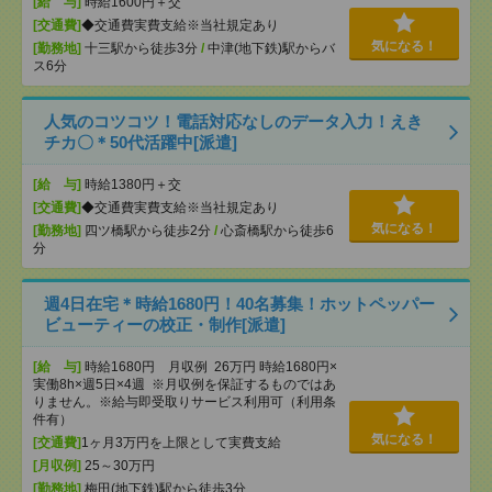
[給 与]
時給1600円＋交
[交通費]
◆交通費実費支給※当社規定あり
気になる！
[勤務地]
十三駅から徒歩3分
/
中津(地下鉄)駅からバ
ス6分
人気のコツコツ！電話対応なしのデータ入力！えき
チカ〇＊50代活躍中[派遣]
[給 与]
時給1380円＋交
[交通費]
◆交通費実費支給※当社規定あり
気になる！
[勤務地]
四ツ橋駅から徒歩2分
/
心斎橋駅から徒歩6
分
週4日在宅＊時給1680円！40名募集！ホットペッパー
ビューティーの校正・制作[派遣]
[給 与]
時給1680円 月収例 26万円 時給1680円×
実働8h×週5日×4週 ※月収例を保証するものではあ
りません。※給与即受取りサービス利用可（利用条
件有）
気になる！
[交通費]
1ヶ月3万円を上限として実費支給
[月収例]
25～30万円
[勤務地]
梅田(地下鉄)駅から徒歩3分