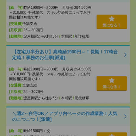
[給 与]
時給1900円～2000円 月収例 294,500円
～310,000円+残業代 スキルや経験によってお時
間給相談可能です♪
[交通費]
全額支給
気になる！
[月収例]
25～30万円
[勤務地]
淀屋橋駅から徒歩5分
/
本町駅
/
肥後橋駅
【在宅月半分あり】高時給1900円～！長期！17時台
定時！事務のお仕事[派遣]
[給 与]
時給1900円～2000円 月収例 294,500円
～310,000円+残業代 スキルや経験によってお時
間給相談可能です♪
[交通費]
全額支給
気になる！
[月収例]
25～30万円
[勤務地]
淀屋橋駅から徒歩5分
/
本町駅
/
肥後橋駅
＼週2～在宅OK／アプリ内ページの作成業務！人気
のこつこつ！[派遣]
[給 与]
時給1500円＋交