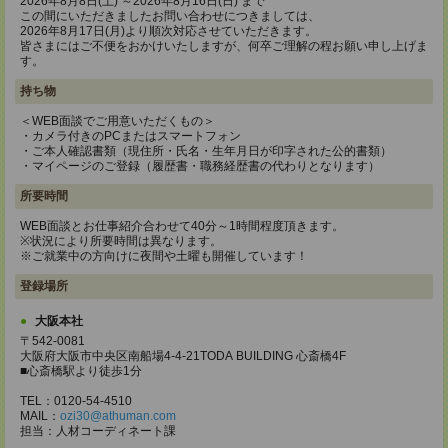
2026年8月8日(土) ～2026年8月16日(日) まで
この間にいただきましたお問い合わせにつきましては、
2026年8月17日(月)より順次対応させていただきます。
皆さまにはご不便をおかけいたしますが、何卒ご理解の程お願い申し上げま
す。
持ち物
＜WEB面談でご用意いただくもの＞
・カメラ付きのPCまたはスマートフォン
・ご本人確認書類（現住所・氏名・生年月日が印字された公的書類）
・マイページのご登録（履歴書・職務経歴書の代わりとなります）
所要時間
WEB面談とお仕事紹介合わせて40分～1時間程度頂きます。
※状況により所要時間は異なります。
※ご就業中の方向けに夜間や土曜も開催しています！
登録場所
大阪本社
〒542-0081
大阪府大阪市中央区南船場4-4-21TODA BUILDING 心斎橋4F
■心斎橋駅より徒歩1分
TEL：0120-54-4510
MAIL：
ozi30@athuman.com
担当：人材コーディネート課