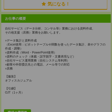
気になる！
お仕事の概要
自社サービス（データ分析、コンサル等）業務における資料作成、
その他支援（庶務）業務をお願いします。
○データ集計と資料作成
（Excel使用：ピボットテーブルや関数を使ったデータ集計、表やグラフの
作成・調整）
○資料作成（Word・PowerPoint使用）
○資料のチェック（体裁・誤字脱字・文書表現など）
○自社サービス運用業務（自社システム等利用）
○顧客や外部委託先との電話、メール等での対応
○庶務
【服装】
オフィスカジュアル
【引継】
OJT（1ヶ月）