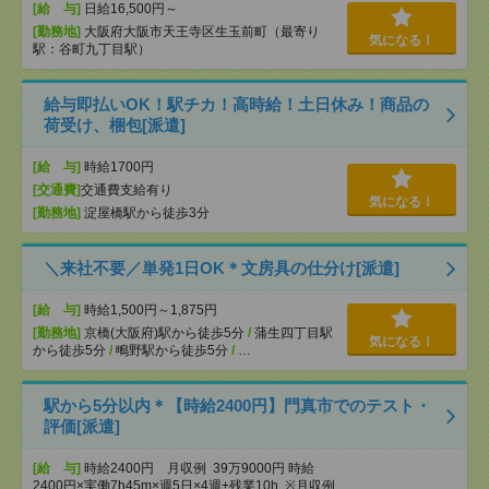
[給 与]
日給16,500円～
[勤務地]
大阪府大阪市天王寺区生玉前町（最寄り
気になる！
駅：谷町九丁目駅）
給与即払いOK！駅チカ！高時給！土日休み！商品の
荷受け、梱包[派遣]
[給 与]
時給1700円
[交通費]
交通費支給有り
気になる！
[勤務地]
淀屋橋駅から徒歩3分
＼来社不要／単発1日OK＊文房具の仕分け[派遣]
[給 与]
時給1,500円～1,875円
[勤務地]
京橋(大阪府)駅から徒歩5分
/
蒲生四丁目駅
気になる！
から徒歩5分
/
鴫野駅から徒歩5分
/
…
駅から5分以内＊【時給2400円】門真市でのテスト・
評価[派遣]
[給 与]
時給2400円 月収例 39万9000円 時給
2400円×実働7h45m×週5日×4週+残業10h ※月収例