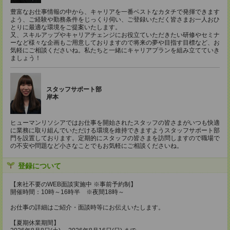
豊富なお仕事情報の中から、キャリアを一番ベストなカタチで発揮できます
よう、ご経験や勤務条件をじっくり伺い、ご登録いただく皆さまお一人おひ
とりに最適な環境をご提案いたします。
又、スキルアップやキャリアチェンジにお役立ていただきたい研修やセミナ
ーなど様々な企画もご用意しておりますので将来の夢や目指す目標など、お
気軽にご相談くださいね。私たちと一緒にキャリアプランを組み立てていき
ましょう！
スタッフサポート部
岸本
ヒューマンリソシアではお仕事を開始されたスタッフの皆さまがいつも快適
に業務に取り組んでいただける環境を維持できますようスタッフサポート部
門を設置しております。定期的にスタッフの皆さまを訪問しますので職場で
の不安や問題など小さなことでもお気軽にご相談くださいね。
登録について
【来社不要のWEB面談実施中 ※事前予約制】
開催時間：10時～16時半 ※夜間18時～
お仕事の詳細はご紹介・面談時等にお伝えいたします。
【夏期休業期間】