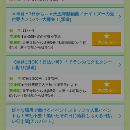
≪単発＊1日から～≫天王寺動物園／ナイトズーの受
付案内メンバー大募集！[派遣]
[給 与]
1177円
[交通費]
1日450円迄の実費を支給
気になる！
[勤務地]
天王寺駅から徒歩5分
/
動物園前駅から徒
歩5分
/
新今宮駅から徒歩5分
《単発1日OK！日払い可》＊チラシのモクモクシー
ル貼り[派遣]
[給 与]
時給1,500円～1,875円
[交通費]
■ 交通費規定内支給 ※派遣先による
気になる！
[勤務地]
天王寺駅から徒歩5分
/
大阪上本町駅から
徒歩5分
/
鶴橋駅から徒歩5分
/
…
好きな場所で働けるイベントスタッフ☆人気イベン
トも！来社不要！働いたその日に給料もらえる日払
い◎｜阪[アルバイト]