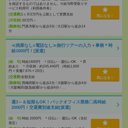
を保証するものではありません。※給与即受取りサ
ービス利用可（利用条件有）
[交通費]
1ヶ月3万円を上限として実費支給
気になる！
[月収例]
30万円～
[勤務地]
門真市駅から徒歩3分
/
大日駅から徒歩14
分
≪残業なし×電話なし≫旅行ツアーの入力＋事務＊時
給1600円！[派遣]
[給 与]
時給1600円 ＊日払い・週払いOK ＊昇
給あり ＊月収例：約245,440円 （時給1,600
円 × 実働7.67h × 20日）
[交通費]
全額支給
気になる！
[勤務地]
西梅田駅から徒歩2分
/
大阪駅から徒歩4分
/
大阪梅田(阪急線)駅から徒歩6分
/
…
週3～＆短期もOK！バックオフィス業務〇高時給
2000円！交通費別途支給[派遣]
[給 与]
時給 2000円 ＊日払い・週払いOK（当社
規定）