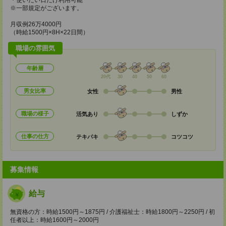
・使いたい日だけ利用可能
※一部規定がございます。
月収例26万4000円
（時給1500円×8H×22日間）
職場の雰囲気
年齢層
20代
30
40
50
60
男女比率
女性
男性
職場の様子
活気あり
しずか
仕事の仕方
テキパキ
コツコツ
募集情報
給与
無資格の方：時給1500円～1875円 / 介護福祉士：時給1800円～2250円 / 初
任者以上：時給1600円～2000円