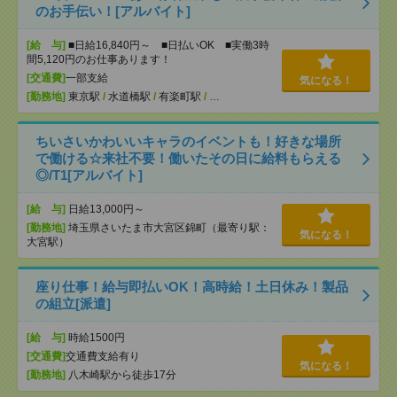
のお手伝い！[アルバイト]
[給 与]
■日給16,840円～ ■日払いOK ■実働3時
間5,120円のお仕事あります！
[交通費]
一部支給
気になる！
[勤務地]
東京駅
/
水道橋駅
/
有楽町駅
/
…
ちいさいかわいいキャラのイベントも！好きな場所
で働ける☆来社不要！働いたその日に給料もらえる
◎/T1[アルバイト]
[給 与]
日給13,000円～
[勤務地]
埼玉県さいたま市大宮区錦町（最寄り駅：
気になる！
大宮駅）
座り仕事！給与即払いOK！高時給！土日休み！製品
の組立[派遣]
[給 与]
時給1500円
[交通費]
交通費支給有り
気になる！
[勤務地]
八木崎駅から徒歩17分