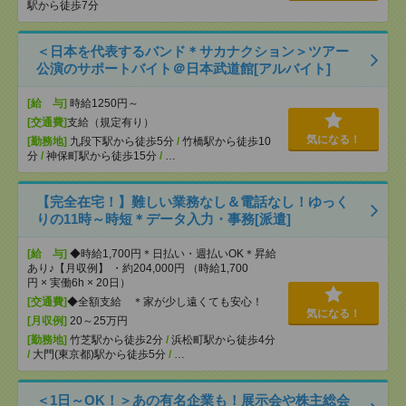
駅から徒歩7分
＜日本を代表するバンド＊サカナクション＞ツアー
公演のサポートバイト＠日本武道館[アルバイト]
[給 与]
時給1250円～
[交通費]
支給（規定有り）
気になる！
[勤務地]
九段下駅から徒歩5分
/
竹橋駅から徒歩10
分
/
神保町駅から徒歩15分
/
…
【完全在宅！】難しい業務なし＆電話なし！ゆっく
りの11時～時短＊データ入力・事務[派遣]
[給 与]
◆時給1,700円＊日払い・週払いOK＊昇給
あり♪【月収例】 ・約204,000円 （時給1,700
円 × 実働6h × 20日）
[交通費]
◆全額支給 ＊家が少し遠くても安心！
気になる！
[月収例]
20～25万円
[勤務地]
竹芝駅から徒歩2分
/
浜松町駅から徒歩4分
/
大門(東京都)駅から徒歩5分
/
…
＜1日～OK！＞あの有名企業も！展示会や株主総会