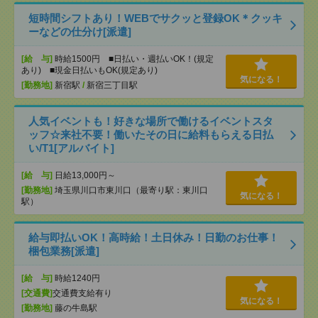
短時間シフトあり！WEBでサクッと登録OK＊クッキ
ーなどの仕分け[派遣]
[給 与]
時給1500円 ■日払い・週払いOK！(規定
あり) ■現金日払いもOK(規定あり)
気になる！
[勤務地]
新宿駅
/
新宿三丁目駅
人気イベントも！好きな場所で働けるイベントスタ
ッフ☆来社不要！働いたその日に給料もらえる日払
い/T1[アルバイト]
[給 与]
日給13,000円～
[勤務地]
埼玉県川口市東川口（最寄り駅：東川口
気になる！
駅）
給与即払いOK！高時給！土日休み！日勤のお仕事！
梱包業務[派遣]
[給 与]
時給1240円
[交通費]
交通費支給有り
気になる！
[勤務地]
藤の牛島駅