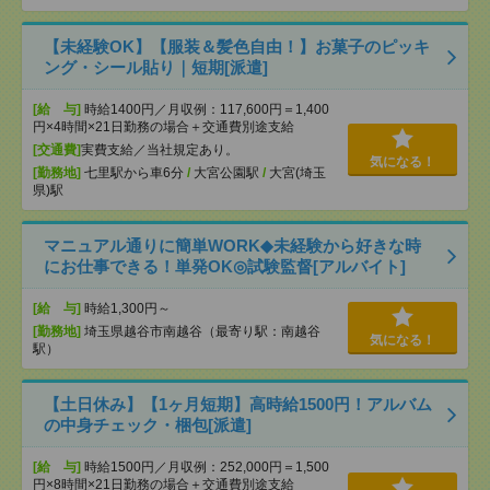
【未経験OK】【服装＆髪色自由！】お菓子のピッキ
ング・シール貼り｜短期[派遣]
[給 与]
時給1400円／月収例：117,600円＝1,400
円×4時間×21日勤務の場合＋交通費別途支給
[交通費]
実費支給／当社規定あり。
気になる！
[勤務地]
七里駅から車6分
/
大宮公園駅
/
大宮(埼玉
県)駅
マニュアル通りに簡単WORK◆未経験から好きな時
にお仕事できる！単発OK◎試験監督[アルバイト]
[給 与]
時給1,300円～
[勤務地]
埼玉県越谷市南越谷（最寄り駅：南越谷
気になる！
駅）
【土日休み】【1ヶ月短期】高時給1500円！アルバム
の中身チェック・梱包[派遣]
[給 与]
時給1500円／月収例：252,000円＝1,500
円×8時間×21日勤務の場合＋交通費別途支給