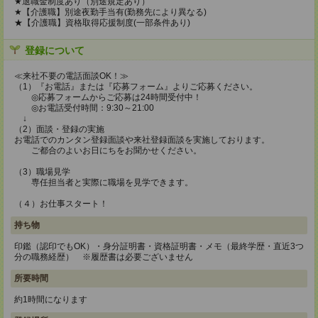
★退職金制度あり（別途規定あり）
★【介護職】別途夜勤手当有(勤務先により異なる)
★【介護職】資格取得応援制度(一部条件あり)
登録について
≪来社不要の電話面談OK！≫
（1）『お電話』または『応募フォーム』よりご応募ください。
◎応募フォームからご応募は24時間受付中！
◎お電話受付時間：9:30～21:00
↓
（2）面談・登録の実施
お電話でのカンタン登録面談や来社登録面談を実施しております。
ご都合のよいお日にちをお聞かせください。
（3）職場見学
専任担当者と実際に職場を見学できます。
（４）お仕事スタート！
持ち物
印鑑（認印でもOK）・身分証明書・資格証明書・メモ（最終学歴・直近3つ
分の職務経歴） ※履歴書は必要ございません
所要時間
約1時間になります