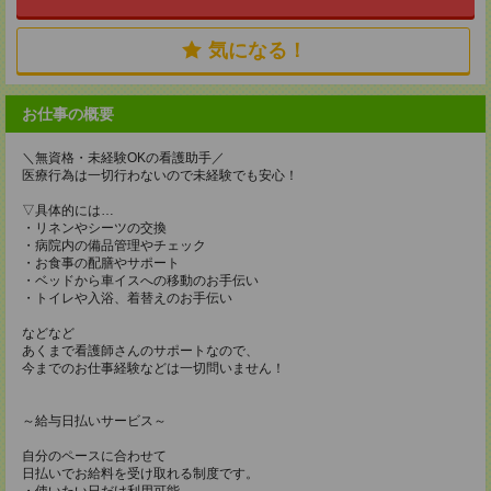
気になる！
お仕事の概要
＼無資格・未経験OKの看護助手／
医療行為は一切行わないので未経験でも安心！
▽具体的には…
・リネンやシーツの交換
・病院内の備品管理やチェック
・お食事の配膳やサポート
・ベッドから車イスへの移動のお手伝い
・トイレや入浴、着替えのお手伝い
などなど
あくまで看護師さんのサポートなので、
今までのお仕事経験などは一切問いません！
～給与日払いサービス～
自分のペースに合わせて
日払いでお給料を受け取れる制度です。