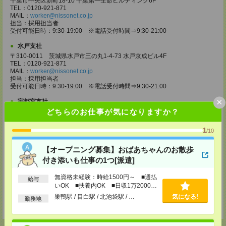
千葉市中央区新町18-10 千葉第一生命ビルディング6F
TEL：0120-921-871
MAIL：
worker@nissonet.co.jp
担当：採用担当者
受付可能日時：9:30-19:00 ※電話受付時間⇒9:30-21:00
水戸支社
〒310-0011 茨城県水戸市三の丸1-4-73 水戸京成ビル4F
TEL：0120-921-871
MAIL：
worker@nissonet.co.jp
担当：採用担当者
受付可能日時：9:30-19:00 ※電話受付時間⇒9:30-21:00
×
宇都宮支社
どちらのお仕事が気になりますか？
〒320-0811 栃木県宇都宮市大通り1-2-11 フコク生命ビル4F
TEL：0120-921-871
MAIL：
worker@nissonet.co.jp
1
/10
担当：採用担当者
受付可能日時：9:30-19:00 ※電話受付時間⇒9:30-21:00
【オープニング募集】おばあちゃんのお散歩
高崎支社
付き添いも仕事の1つ[派遣]
埼玉県さいたま市大宮区仲町2-23-2 大宮仲町センタービル3F（さいたま
支社内）
無資格未経験：時給1500円～ ■週払
給与
TEL：0120-921-871
いOK ■扶養内OK ■日収1万2000円
MAIL：
worker@nissonet.co.jp
以上
巣鴨駅 / 目白駅 / 北池袋駅 / …
気になる!
担当：採用担当者
勤務地
受付可能日時：9:30-19:00 ※電話受付時間⇒9:30-21:00