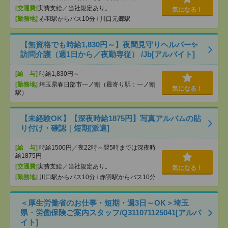
[交通費]
実費支給／当社規定あり。
気になる！
[勤務地]
赤羽駅からバス10分
/
川口元郷駅
【無資格でも時給1,830円～】夜間見守りヘルパー✨
訪問介護（週1日から／夜勤専従） /Jb[アルバイト]
[給 与]
時給1,830円～
[勤務地]
埼玉県春日部市一ノ割（最寄り駅：一ノ割
気になる！
駅）
【未経験OK】【深夜時給1875円】写真アルバムの貼
り付け・確認｜短期[派遣]
[給 与]
時給1500円／夜22時～翌5時までは深夜時
給1875円
[交通費]
実費支給／当社規定あり。
気になる！
[勤務地]
川口駅からバス10分
/
赤羽駅からバス10分
＜厚生労働省のお仕事・短期・週3日～OK＞埼玉
県・労働保険ご案内スタッフ/Q311071125041[アルバ
イト]