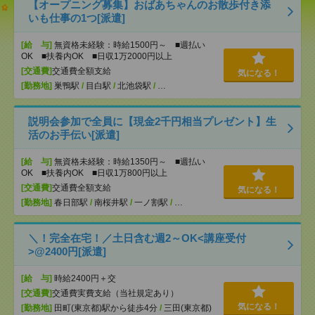
【オープニング募集】おばあちゃんのお散歩付き添
いも仕事の1つ[派遣]
[給 与]
無資格未経験：時給1500円～ ■週払い
OK ■扶養内OK ■日収1万2000円以上
[交通費]
交通費全額支給
気になる！
[勤務地]
巣鴨駅
/
目白駅
/
北池袋駅
/
…
説明会参加で全員に【現金2千円相当プレゼント】生
活のお手伝い[派遣]
[給 与]
無資格未経験：時給1350円～ ■週払い
OK ■扶養内OK ■日収1万800円以上
[交通費]
交通費全額支給
気になる！
[勤務地]
春日部駅
/
南桜井駅
/
一ノ割駅
/
…
＼！完全在宅！／土日含む週2～OK<講座受付
>@2400円[派遣]
[給 与]
時給2400円＋交
[交通費]
交通費実費支給（当社規定あり）
気になる！
[勤務地]
田町(東京都)駅から徒歩4分
/
三田(東京都)