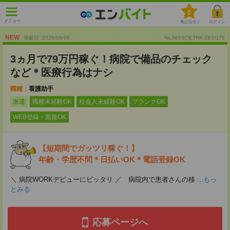
0
メニュー
気になる！
ログイン
NEW
掲載日 :2026
/
08
/
06
No.NISSOETRK-2BSG75
3ヵ月で79万円稼ぐ！病院で備品のチェック
など＊医療行為はナシ
職種：
看護助手
派遣
職種未経験OK
社会人未経験OK
ブランクOK
WEB登録・面接OK
【短期間でガッツリ稼ぐ！】
年齢・学歴不問＊日払いOK＊電話登録OK
＼ 病院WORKデビューにピッタリ ／ 病院内で患者さんの移
...もっ
とみる
応募ページへ