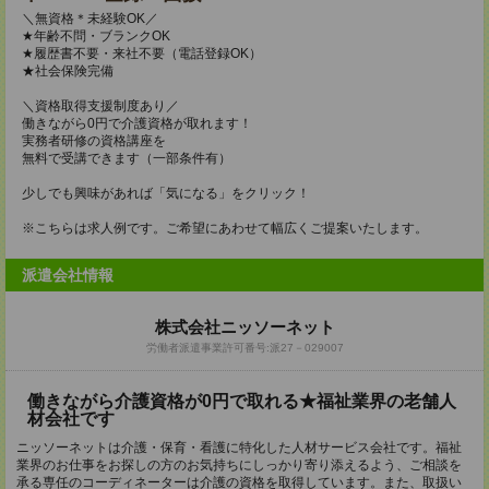
＼無資格＊未経験OK／
★年齢不問・ブランクOK
★履歴書不要・来社不要（電話登録OK）
★社会保険完備
＼資格取得支援制度あり／
働きながら0円で介護資格が取れます！
実務者研修の資格講座を
無料で受講できます（一部条件有）
少しでも興味があれば「気になる」をクリック！
※こちらは求人例です。ご希望にあわせて幅広くご提案いたします。
派遣会社情報
株式会社ニッソーネット
労働者派遣事業許可番号:派27－029007
働きながら介護資格が0円で取れる★福祉業界の老舗人
材会社です
ニッソーネットは介護・保育・看護に特化した人材サービス会社です。福祉
業界のお仕事をお探しの方のお気持ちにしっかり寄り添えるよう、ご相談を
承る専任のコーディネーターは介護の資格を取得しています。また、取扱い