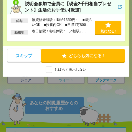
説明会参加で全員に【現金2千円相当プレゼ
ント】生活のお手伝い[派遣]
応募ページへ
無資格未経験：時給1350円～ ■週払
給与
いOK ■扶養内OK ■日収1万800円
以上
春日部駅 / 南桜井駅 / 一ノ割駅 / …
気になる!
勤務地
気になる！
スキップ
どちらも気になる！
メール
LINE
で送る
で送る
しばらく表示しない
シェア
ツイート
ブックマーク
あなたの閲覧履歴からの
おすすめ