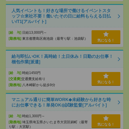
人気イベントも！好きな場所で働けるイベントスタ
ッフ☆来社不要！働いたその日に給料もらえる日払
い/T1[アルバイト]
[給 与]
日給13,000円～
[勤務地]
東京都豊島区南池袋（最寄り駅：池袋駅）
気になる！
給与即払いOK！高時給！土日休み！日勤のお仕事！
梱包作業[派遣]
[給 与]
時給1450円
[交通費]
交通費支給有り
気になる！
[勤務地]
八木崎駅から徒歩9分
マニュアル通りに簡単WORK◆未経験から好きな時
にお仕事できる！単発OK◎試験監督[アルバイト]
[給 与]
時給1,300円～
[勤務地]
埼玉県埼玉県さいたま市大宮区錦町（最寄
気になる！
り駅：大宮駅）