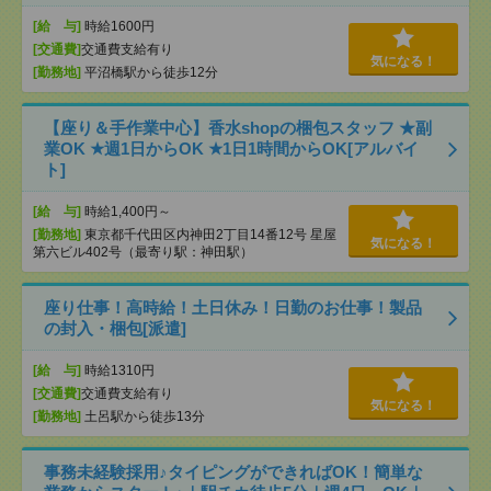
[給 与]
時給1600円
[交通費]
交通費支給有り
気になる！
[勤務地]
平沼橋駅から徒歩12分
【座り＆手作業中心】香水shopの梱包スタッフ ★副
業OK ★週1日からOK ★1日1時間からOK[アルバイ
ト]
[給 与]
時給1,400円～
[勤務地]
東京都千代田区内神田2丁目14番12号 星屋
気になる！
第六ビル402号（最寄り駅：神田駅）
座り仕事！高時給！土日休み！日勤のお仕事！製品
の封入・梱包[派遣]
[給 与]
時給1310円
[交通費]
交通費支給有り
気になる！
[勤務地]
土呂駅から徒歩13分
事務未経験採用♪タイピングができればOK！簡単な