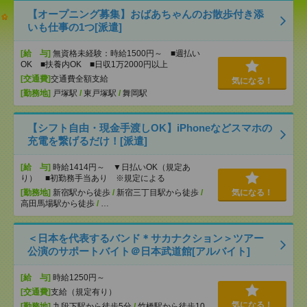
【オープニング募集】おばあちゃんのお散歩付き添
いも仕事の1つ[派遣]
[給 与]
無資格未経験：時給1500円～ ■週払い
OK ■扶養内OK ■日収1万2000円以上
[交通費]
交通費全額支給
気になる！
[勤務地]
戸塚駅
/
東戸塚駅
/
舞岡駅
【シフト自由・現金手渡しOK】iPhoneなどスマホの
充電を繋げるだけ！[派遣]
[給 与]
時給1414円～ ▼日払いOK（規定あ
り） ■初勤務手当あり ※規定による
[勤務地]
新宿駅から徒歩
/
新宿三丁目駅から徒歩
/
気になる！
高田馬場駅から徒歩
/
…
＜日本を代表するバンド＊サカナクション＞ツアー
公演のサポートバイト＠日本武道館[アルバイト]
[給 与]
時給1250円～
[交通費]
支給（規定有り）
気になる！
[勤務地]
九段下駅から徒歩5分
/
竹橋駅から徒歩10