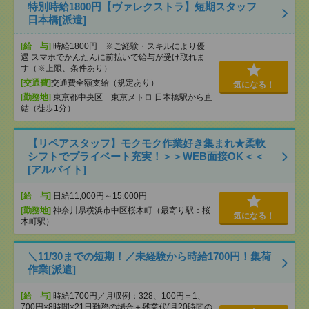
特別時給1800円【ヴァレクストラ】短期スタッフ
日本橋[派遣]
[給 与]
時給1800円 ※ご経験・スキルにより優
遇 スマホでかんたんに前払いで給与が受け取れま
す（※上限、条件あり）
[交通費]
交通費全額支給（規定あり）
気になる！
[勤務地]
東京都中央区 東京メトロ 日本橋駅から直
結（徒歩1分）
【リペアスタッフ】モクモク作業好き集まれ★柔軟
シフトでプライベート充実！＞＞WEB面接OK＜＜
[アルバイト]
[給 与]
日給11,000円～15,000円
[勤務地]
神奈川県横浜市中区桜木町（最寄り駅：桜
気になる！
木町駅）
＼11/30までの短期！／未経験から時給1700円！集荷
作業[派遣]
[給 与]
時給1700円／月収例：328、100円＝1、
700円×8時間×21日勤務の場合＋残業代(月20時間の