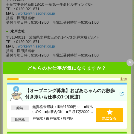
〒260-0028
千葉市中央区新町18-10 千葉第一生命ビルディング6F
TEL：0120-921-871
MAIL：
worker@nissonet.co.jp
担当：採用担当者
受付可能日時：9:30-19:00 ※電話受付時間⇒9:30-21:00
水戸支社
〒310-0011 茨城県水戸市三の丸1-4-73 水戸京成ビル4F
TEL：0120-921-871
MAIL：
worker@nissonet.co.jp
担当：採用担当者
受付可能日時：9:30-19:00 ※電話受付時間⇒9:30-21:00
×
宇都宮支社
どちらのお仕事が気になりますか？
〒320-0811 栃木県宇都宮市大通り1-2-11 フコク生命ビル4F
TEL：0120-921-871
1
MAIL：
worker@nissonet.co.jp
/10
担当：採用担当者
受付可能日時：9:30-19:00 ※電話受付時間⇒9:30-21:00
【オープニング募集】おばあちゃんのお散歩
付き添いも仕事の1つ[派遣]
高崎支社
埼玉県さいたま市大宮区仲町2-23-2 大宮仲町センタービル3F（さいたま
無資格未経験：時給1500円～ ■週払
支社内）
給与
いOK ■扶養内OK ■日収1万2000円
TEL：0120-921-871
MAIL：
worker@nissonet.co.jp
以上
戸塚駅 / 東戸塚駅 / 舞岡駅
気になる!
勤務地
担当：採用担当者
受付可能日時：9:30-19:00 ※電話受付時間⇒9:30-21:00