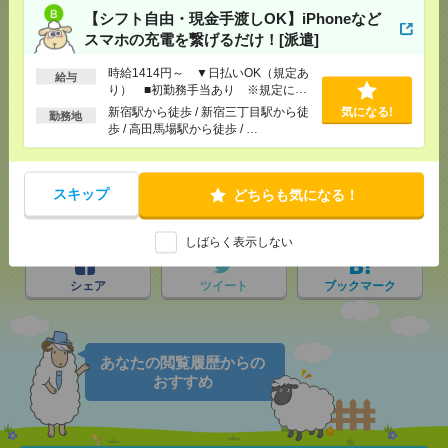
【シフト自由・現金手渡しOK】iPhoneなど
スマホの充電を繋げるだけ！[派遣]
時給1414円～ ▼日払いOK（規定あ
給与
応募ページへ
り） ■初勤務手当あり ※規定によ
る
新宿駅から徒歩 / 新宿三丁目駅から徒
気になる!
勤務地
歩 / 高田馬場駅から徒歩 / …
気になる！
スキップ
どちらも気になる！
メール
LINE
で送る
で送る
しばらく表示しない
シェア
ツイート
ブックマーク
あなたの閲覧履歴からの
おすすめ