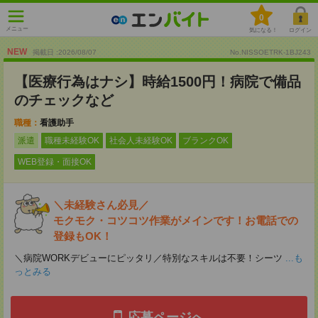
0
メニュー
気になる！
ログイン
NEW
掲載日 :2026
/
08
/
07
No.NISSOETRK-1BJ243
【医療行為はナシ】時給1500円！病院で備品
のチェックなど
職種：
看護助手
派遣
職種未経験OK
社会人未経験OK
ブランクOK
WEB登録・面接OK
＼未経験さん必見／
モクモク・コツコツ作業がメインです！お電話での
登録もOK！
＼病院WORKデビューにピッタリ／特別なスキルは不要！シーツ
...も
っとみる
応募ページへ