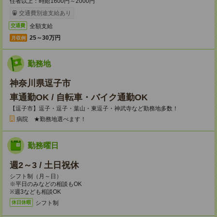
任者以上：時給1600円～2000円
交通費別途支給あり
全額支給
交通費
25～30万円
月収例
勤務地
神奈川県逗子市
車通勤OK / 自転車・バイク通勤OK
【逗子市】逗子・逗子・葉山・東逗子・神武寺など勤務地多数！
病院 ★勤務地選べます！
勤務曜日
週2～3 / 土日祝休
シフト制（月～日）
※平日のみなどの相談もOK
※週3なども相談OK
シフト制
休日休暇