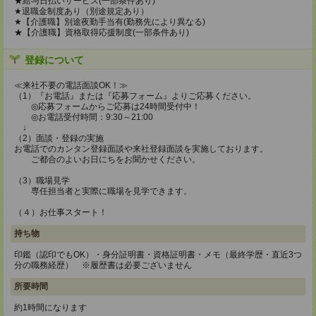
★給与日払いサービス(一部条件あり)
★退職金制度あり（別途規定あり）
★【介護職】別途夜勤手当有(勤務先により異なる)
★【介護職】資格取得応援制度(一部条件あり)
登録について
≪来社不要の電話面談OK！≫
（1）『お電話』または『応募フォーム』よりご応募ください。
◎応募フォームからご応募は24時間受付中！
◎お電話受付時間：9:30～21:00
↓
（2）面談・登録の実施
お電話でのカンタン登録面談や来社登録面談を実施しております。
ご都合のよいお日にちをお聞かせください。
（3）職場見学
専任担当者と実際に職場を見学できます。
（４）お仕事スタート！
持ち物
印鑑（認印でもOK）・身分証明書・資格証明書・メモ（最終学歴・直近3つ
分の職務経歴） ※履歴書は必要ございません
所要時間
約1時間になります