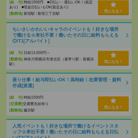
[給 与]
時給1500円 ■日払い・週払いOK！(規定
あり) ■現金日払いもOK(規定あり)
気になる！
[勤務地]
新宿駅
/
新宿三丁目駅
ちいさいかわいいキャラのイベントも！好きな場所
で働ける☆来社不要！働いたその日に給料もらえる
◎/T1[アルバイト]
[給 与]
日給13,000円～
[勤務地]
神奈川県横浜市港北区（最寄り駅：新横浜
気になる！
駅）
座り仕事！給与即払いOK！高時給！在庫管理・資料
作成[派遣]
[給 与]
時給1500円
[交通費]
交通費支給有り
気になる！
[勤務地]
藤沢駅
人気イベントも！好きな場所で働けるイベントスタ
ッフ☆来社不要！働いたその日に給料もらえる日払
い/T1[アルバイト]