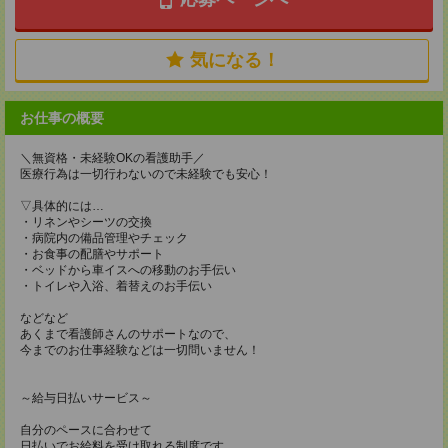
気になる！
お仕事の概要
＼無資格・未経験OKの看護助手／
医療行為は一切行わないので未経験でも安心！
▽具体的には…
・リネンやシーツの交換
・病院内の備品管理やチェック
・お食事の配膳やサポート
・ベッドから車イスへの移動のお手伝い
・トイレや入浴、着替えのお手伝い
などなど
あくまで看護師さんのサポートなので、
今までのお仕事経験などは一切問いません！
～給与日払いサービス～
自分のペースに合わせて
日払いでお給料を受け取れる制度です。