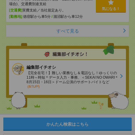
場合)、交通費別途支給
気になる！
[交通費]
実費支給／当社規定あり。
[勤務地]
徳宿駅から車5分
/
涸沼駅から車12分
すべて見る
編集部イチオシ
【完全在宅！】難しい業務なし＆電話なし！ゆっくりの
11時～時短＊データ入力・事務、＜SEKAI NO OWARI＊
8月15日・16日＞ドーム公演のサポートバイトなど
(8/7UP!)
かんたん検索はこちら