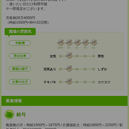
・使いたい日だけ利用可能
※一部規定がございます。
月収例26万4000円
（時給1500円×8H×22日間）
職場の雰囲気
年齢層
20代
30
40
50
60
男女比率
女性
男性
職場の様子
活気あり
しずか
仕事の仕方
テキパキ
コツコツ
募集情報
給与
無資格の方：時給1500円～1875円 / 介護福祉士：時給1800円～2250円 / 初