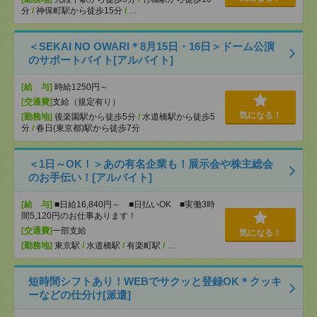
分
/
神保町駅から徒歩15分
/
…
＜SEKAI NO OWARI＊8月15日・16日＞ドーム公演
のサポートバイト[アルバイト]
[給 与]
時給1250円～
[交通費]
支給（規定有り）
気になる！
[勤務地]
後楽園駅から徒歩5分
/
水道橋駅から徒歩5
分
/
春日(東京都)駅から徒歩7分
＜1日～OK！＞あの有名企業も！展示会や株主総会
のお手伝い！[アルバイト]
[給 与]
■日給16,840円～ ■日払いOK ■実働3時
間5,120円のお仕事あります！
[交通費]
一部支給
気になる！
[勤務地]
東京駅
/
水道橋駅
/
有楽町駅
/
…
短時間シフトあり！WEBでサクッと登録OK＊クッキ
ーなどの仕分け[派遣]