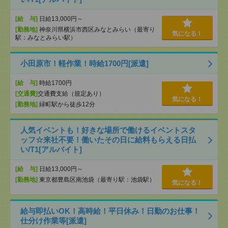
[給 与]
日給13,000円～
[勤務地]
神奈川県横浜市西区みなとみらい（最寄り
気になる！
駅：みなとみらい駅）
小田原市！軽作業！時給1700円[派遣]
[給 与]
時給1700円
[交通費]
交通費支給（規定あり）
気になる！
[勤務地]
緑町駅から徒歩12分
人気イベントも！好きな場所で働けるイベントスタ
ッフ☆来社不要！働いたその日に給料もらえる日払
い/T1[アルバイト]
[給 与]
日給13,000円～
[勤務地]
東京都豊島区南池袋（最寄り駅：池袋駅）
気になる！
給与即払いOK！高時給！平日休み！日勤のお仕事！
仕分け作業等[派遣]