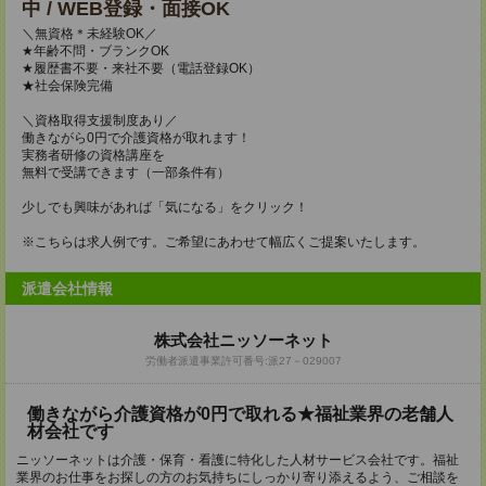
中 / WEB登録・面接OK
＼無資格＊未経験OK／
★年齢不問・ブランクOK
★履歴書不要・来社不要（電話登録OK）
★社会保険完備
＼資格取得支援制度あり／
働きながら0円で介護資格が取れます！
実務者研修の資格講座を
無料で受講できます（一部条件有）
少しでも興味があれば「気になる」をクリック！
※こちらは求人例です。ご希望にあわせて幅広くご提案いたします。
派遣会社情報
株式会社ニッソーネット
労働者派遣事業許可番号:派27－029007
働きながら介護資格が0円で取れる★福祉業界の老舗人
材会社です
ニッソーネットは介護・保育・看護に特化した人材サービス会社です。福祉
業界のお仕事をお探しの方のお気持ちにしっかり寄り添えるよう、ご相談を