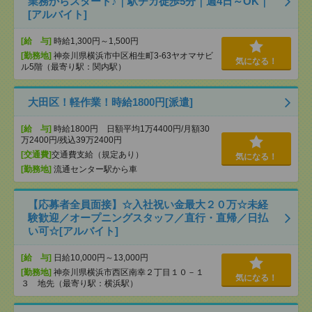
業務からスタート♪｜駅チカ徒歩5分｜週4日～OK｜
[アルバイト]
[給 与]
時給1,300円～1,500円
[勤務地]
神奈川県横浜市中区相生町3-63ヤオマサビ
気になる！
ル5階（最寄り駅：関内駅）
大田区！軽作業！時給1800円[派遣]
[給 与]
時給1800円 日額平均1万4400円/月額30
万2400円/残込39万2400円
[交通費]
交通費支給（規定あり）
気になる！
[勤務地]
流通センター駅から車
【応募者全員面接】☆入社祝い金最大２０万☆未経
験歓迎／オープニングスタッフ／直行・直帰／日払
い可☆[アルバイト]
[給 与]
日給10,000円～13,000円
[勤務地]
神奈川県横浜市西区南幸２丁目１０－１
気になる！
３ 地先（最寄り駅：横浜駅）