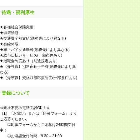
待遇・福利厚生
★各種社会保険完備
★健康診断
★交通費全額支給(勤務先により異なる)
★有給休暇
★車・バイク通勤可(勤務先により異なる)
★給与日払いサービス(一部条件あり)
★退職金制度あり（別途規定あり）
★【介護職】別途夜勤手当有(勤務先により異
なる)
★【介護職】資格取得応援制度(一部条件あり)
登録について
≪来社不要の電話面談OK！≫
（1）『お電話』または『応募フォーム』より
ご応募ください。
◎応募フォームからご応募は24時間受付
中！
◎お電話受付時間：9:30～21:00