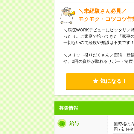
＼未経験さん必見／
モクモク・コツコツ作
＼病院WORKデビューにピッタリ／
ったり。ご家庭で培ってきた「家事
一切ないので経験や知識は不要です
＼メリット盛りだくさん／面談・登
や、0円の資格が取れるサポート制度
気になる！
募集情報
給与
無資格の方：
円 / 初任