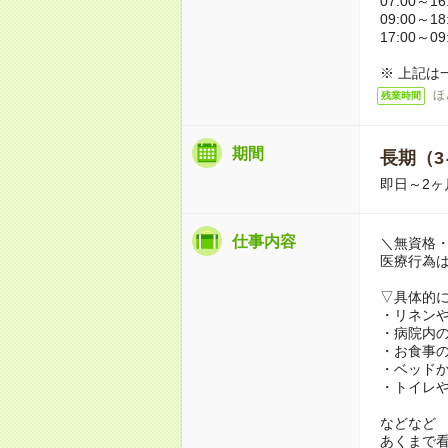
07:00～16
09:00～18
17:00～09
※ 上記は
ほ
残業時間
期間
長期（3
即日～2ヶ
仕事内容
＼無資格・
医療行為
▽具体的
・リネン
・病院内
・お食事
・ベッド
・トイレ
などなど
あくまで