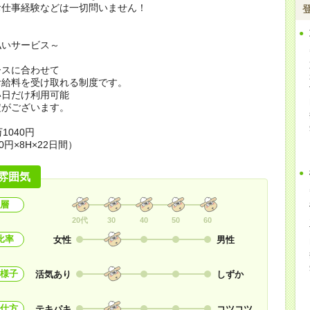
お仕事経験などは一切問いません！
払いサービス～
ースに合わせて
お給料を受け取れる制度です。
い日だけ利用可能
定がございます。
1040円
0円×8H×22日間）
雰囲気
層
20代
30
40
50
60
比率
女性
男性
様子
活気あり
しずか
仕方
テキパキ
コツコツ