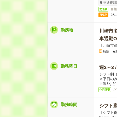
交通費別
全額
交通費
25
月収例
勤務地
川崎市
車通勤O
【川崎市
病院 ★
勤務曜日
週2～3 
シフト制
※平日のみ
※週3など
シ
休日休暇
勤務時間
シフト勤
【シフト