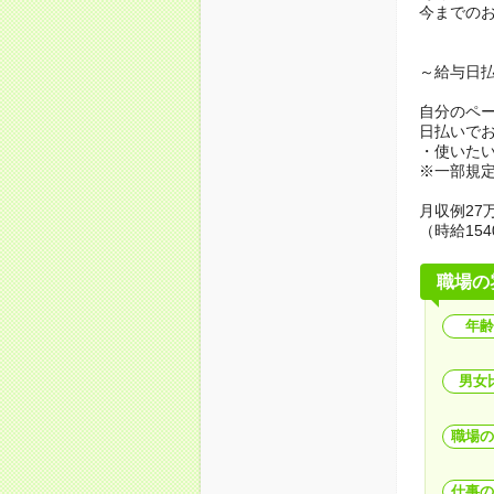
今までの
～給与日
自分のペ
日払いで
・使いた
※一部規
月収例27万
（時給154
職場の
年齢
男女
職場の
仕事の