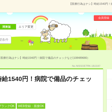
【医療行為はナシ】時給1540円！
会員登録
エリア変更
関東版
望条件
医療行為はナシ】時給1540円！病院で備品のチェックなど(108489680）
No.NISSOETRK-1BJ187
給1540円！病院で備品のチェッ
ブランクOK
WEB登録・面接OK