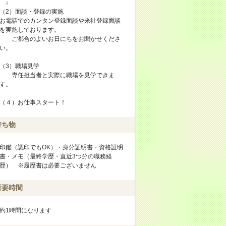
↓
（2）面談・登録の実施
お電話でのカンタン登録面談や来社登録面談
を実施しております。
ご都合のよいお日にちをお聞かせくださ
い。
（3）職場見学
専任担当者と実際に職場を見学できま
す。
（４）お仕事スタート！
持ち物
印鑑（認印でもOK）・身分証明書・資格証明
書・メモ（最終学歴・直近3つ分の職務経
歴） ※履歴書は必要ございません
所要時間
約1時間になります