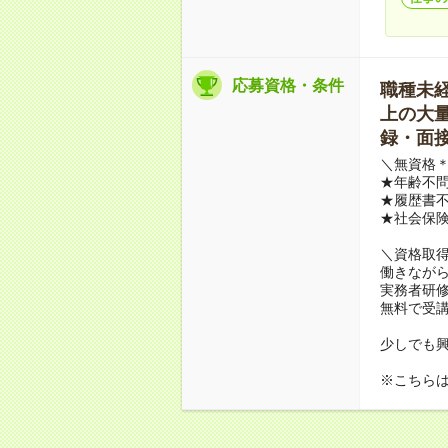
応募資格・条件
職種未経験
上の大量募
録・面接
＼無資格＊
★年齢不問
★履歴書不
★社会保
＼資格取
働きながら
実務者研
無料で受
少しでも
※こちら