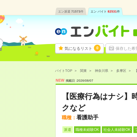
エン派遣
71573
件
エン バイト
82531
件
0
気になるリスト
保存した希
バイトTOP
関東
神奈川県
多摩区
【
NEW
掲載日 :
2026
/
08
/
07
【医療行為はナシ】時
クなど
看護助手
職種：
派遣
職種未経験OK
社会人未経験OK