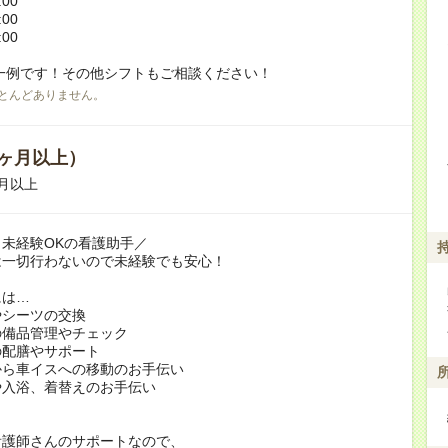
:00
:00
:00
一例です！その他シフトもご相談ください！
とんどありません。
ヶ月以上）
月以上
未経験OKの看護助手／
は一切行わないので未経験でも安心！
には…
やシーツの交換
の備品管理やチェック
の配膳やサポート
から車イスへの移動のお手伝い
や入浴、着替えのお手伝い
看護師さんのサポートなので、