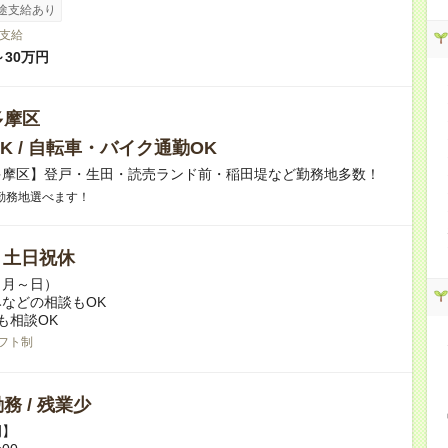
途支給あり
支給
～30万円
多摩区
K / 自転車・バイク通勤OK
多摩区】登戸・生田・読売ランド前・稲田堤など勤務地多数！
勤務地選べます！
/ 土日祝休
（月～日）
などの相談もOK
も相談OK
フト制
務 / 残業少
例】