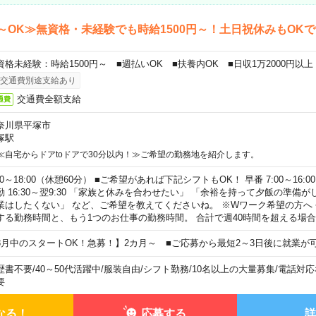
～OK≫無資格・未経験でも時給1500円～！土日祝休みもOK
資格未経験：時給1500円～ ■週払いOK ■扶養内OK ■日収1万2000円以上
交通費別途支給あり
交通費全額支給
通費
奈川県平塚市
塚駅
≪自宅からドアtoドアで30分以内！≫ご希望の勤務地を紹介します。
00～18:00（休憩60分） ■ご希望があれば下記シフトもOK！ 早番 7:00～16:00 遅
勤 16:30～翌9:30 「家族と休みを合わせたい」 「余裕を持って夕飯の準備
業はしたくない」 など、ご希望を教えてくださいね。 ※Wワーク希望の方へ
する勤務時間と、もう1つのお仕事の勤務時間。 合計で週40時間を超える場
8月中のスタートOK！急募！】2カ月～ ■ご応募から最短2～3日後に就業が
歴書不要
/
40～50代活躍中
/
服装自由
/
シフト勤務
/
10名以上の大量募集
/
電話対応
要
なる！
応募する
詳