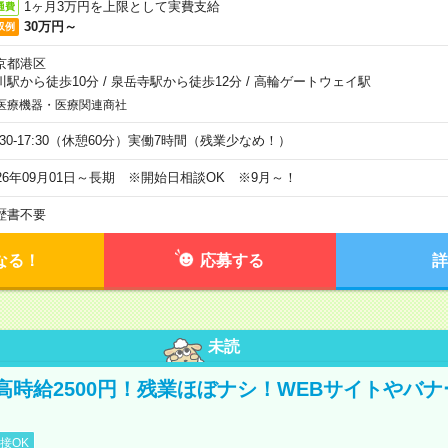
1ヶ月3万円を上限として実費支給
通費
30万円～
収例
京都港区
川駅から徒歩10分
/
泉岳寺駅から徒歩12分
/
高輪ゲートウェイ駅
医療機器・医療関連商社
9:30-17:30（休憩60分）実働7時間（残業少なめ！）
026年09月01日～長期 ※開始日相談OK ※9月～！
歴書不要
なる！
応募する
詳
未読
高時給2500円！残業ほぼナシ！WEBサイトやバ
接OK