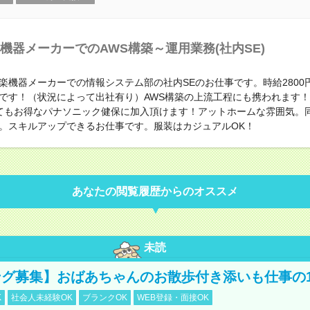
機器メーカーでのAWS構築～運用業務(社内SE)
楽機器メーカーでの情報システム部の社内SEのお仕事です。時給2800
です！（状況によって出社有り）AWS構築の上流工程にも携われます
てもお得なパナソニック健保に加入頂けます！アットホームな雰囲気。
。スキルアップできるお仕事です。服装はカジュアルOK！
あなたの閲覧履歴からのオススメ
未読
グ募集】おばあちゃんのお散歩付き添いも仕事の
K
社会人未経験OK
ブランクOK
WEB登録・面接OK