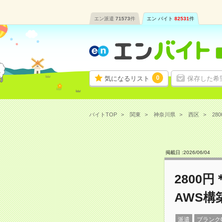
エン派遣
71573
件
エン バイト
82531
件
0
気になるリスト
保存した希
バイトTOP
関東
神奈川県
西区
28
掲載日 :
2026
/
06
/
04
2800
AWS構
派遣
ブランク