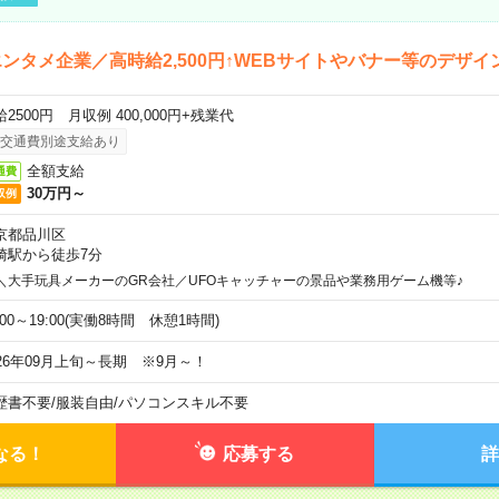
ンタメ企業／高時給2,500円↑WEBサイトやバナー等のデザイ
2500円 月収例 400,000円+残業代
交通費別途支給あり
全額支給
通費
30万円～
収例
京都品川区
崎駅から徒歩7分
＼大手玩具メーカーのGR会社／UFOキャッチャーの景品や業務用ゲーム機等♪
:00～19:00(実働8時間 休憩1時間)
026年09月上旬～長期 ※9月～！
歴書不要
/
服装自由
/
パソコンスキル不要
なる！
応募する
詳