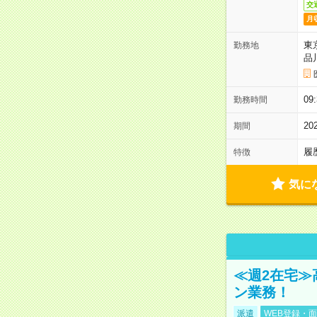
交
月
東
勤務地
品
0
勤務時間
2
期間
履
特徴
気に
≪週2在宅≫
ン業務！
派遣
WEB登録・面