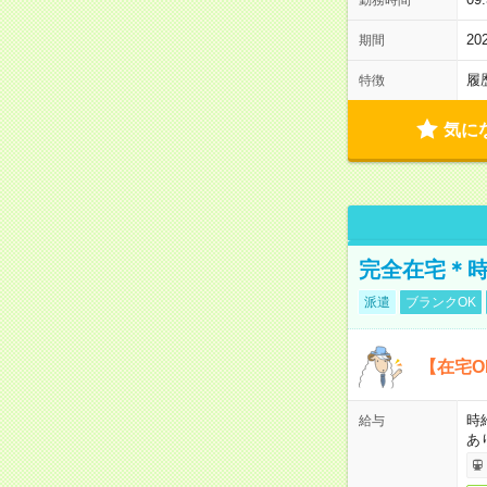
2
期間
履
特徴
気に
完全在宅＊時
派遣
ブランクOK
【在宅O
時
給与
あ