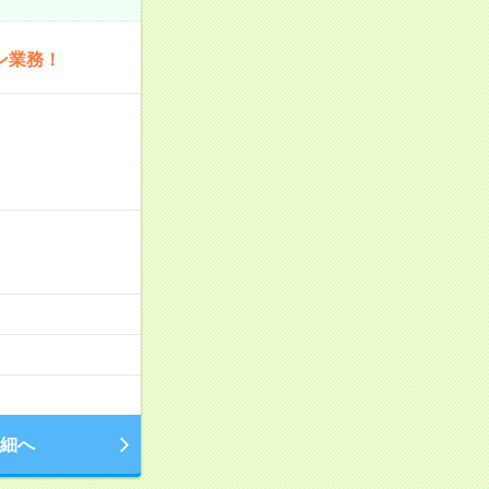
ン業務！
細へ