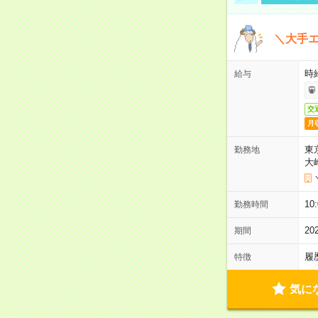
＼大手エ
時給
給与
交
月
東
勤務地
大
10
勤務時間
2
期間
履
特徴
気に