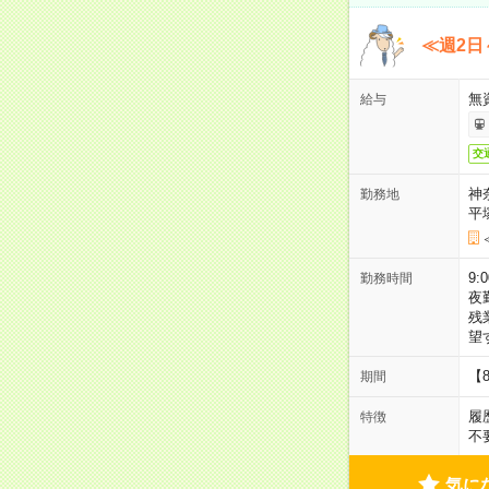
≪週2日
無
給与
交
神
勤務地
平
9:
勤務時間
夜
残
望
【
期間
履
特徴
不
気に