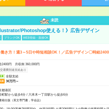
未読
llustrator/Photoshop使える！》広告デザイン
K
ブランクOK
WEB登録・面接OK
働き方！週3～5日や時短相談OK！／広告デザイン〇時給240
2400円 月収例 360,000円
交通費別途支給あり
全額支給
通費
30万円～
収例
京都港区
谷町駅から徒歩4分
/
六本木一丁目駅から徒歩6分
書籍出版（英文専門書，学会誌）
9:30～18:00(実働7時間30分 休憩1時間) ※週20時間以上の勤務で就業時間