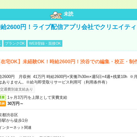
未読
給2600円！ライブ配信アプリ会社でクリエイテ
K
ブランクOK
WEB登録・面接OK
在宅OK】未経験OK！時給2600円！渋谷での編集・校正・制
給2600円 月収例 41万円 時給2600円×実働7h30m×週5日×4週+残業10h
はありません。※給与即受取りサービス利用可（利用条件有）
交通費別途支給あり
1ヶ月3万円を上限として実費支給
通費
30万円～
収例
京都渋谷区
谷駅から徒歩1分
インターネット関連