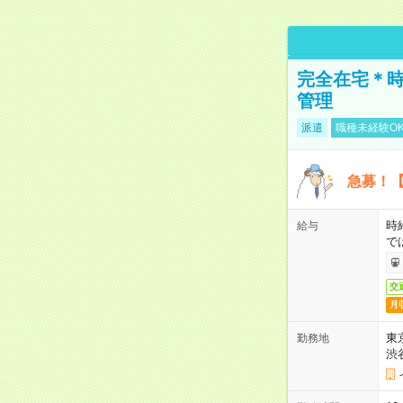
完全在宅＊時
管理
派遣
職種未経験O
急募！【
時
給与
で
交
月
東
勤務地
渋