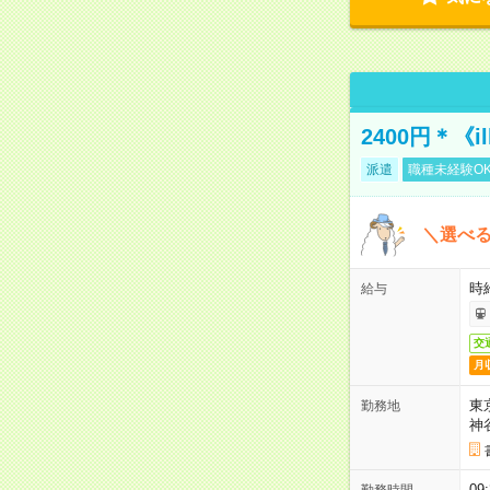
2400円＊《i
派遣
職種未経験O
＼選べる
時給
給与
交
月
東
勤務地
神
0
勤務時間