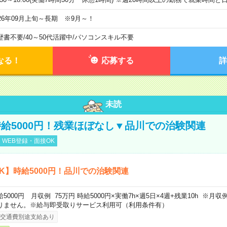
026年09月上旬～長期 ※9月～！
歴書不要
/
40～50代活躍中
/
パソコンスキル不要
なる！
応募する
詳
未読
給5000円！残業ほぼなし▼品川での治験関連
WEB登録・面接OK
K】時給5000円！品川での治験関連
給5000円 月収例 75万円 時給5000円×実働7h×週5日×4週+残業10h ※
りません。※給与即受取りサービス利用可（利用条件有）
交通費別途支給あり