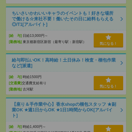
ちいさいかわいいキャラのイベントも！好きな場所
で働ける☆来社不要！働いたその日に給料もらえる
◎/T1[アルバイト]
[給 与]
日給13,000円～
[勤務地]
東京都新宿区新宿（最寄り駅：新宿駅）
気になる！
給与即払いOK！高時給！土日休み！検査・梱包作業
など[派遣]
[給 与]
時給1500円
[交通費]
交通費支給有り
気になる！
[勤務地]
古河駅
【座り＆手作業中心】香水shopの梱包スタッフ ★副
業OK ★週1日からOK ★1日1時間からOK[アルバイ
ト]
[給 与]
時給1,400円～