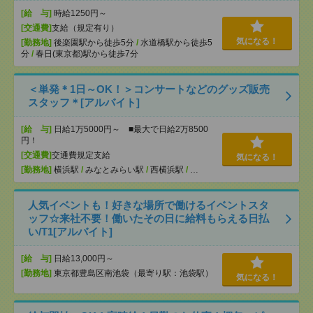
[給 与]
時給1250円～
[交通費]
支給（規定有り）
気になる！
[勤務地]
後楽園駅から徒歩5分
/
水道橋駅から徒歩5
分
/
春日(東京都)駅から徒歩7分
＜単発＊1日～OK！＞コンサートなどのグッズ販売
スタッフ＊[アルバイト]
[給 与]
日給1万5000円～ ■最大で日給2万8500
円！
[交通費]
交通費規定支給
気になる！
[勤務地]
横浜駅
/
みなとみらい駅
/
西横浜駅
/
…
人気イベントも！好きな場所で働けるイベントスタ
ッフ☆来社不要！働いたその日に給料もらえる日払
い/T1[アルバイト]
[給 与]
日給13,000円～
[勤務地]
東京都豊島区南池袋（最寄り駅：池袋駅）
気になる！