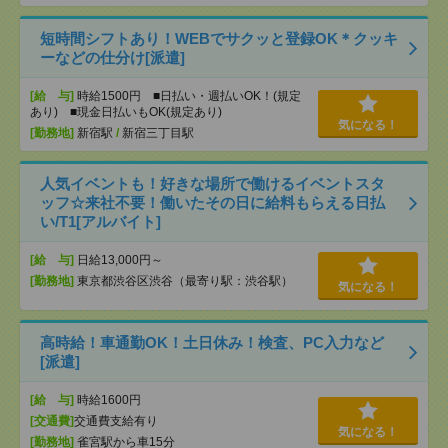
短時間シフトあり！WEBでサクッと登録OK＊クッキ
ーなどの仕分け[派遣]
[給 与]
時給1500円 ■日払い・週払いOK！(規定
あり) ■現金日払いもOK(規定あり)
気になる！
[勤務地]
新宿駅
/
新宿三丁目駅
人気イベントも！好きな場所で働けるイベントスタ
ッフ☆来社不要！働いたその日に給料もらえる日払
い/T1[アルバイト]
[給 与]
日給13,000円～
[勤務地]
東京都渋谷区渋谷（最寄り駅：渋谷駅）
気になる！
高時給！車通勤OK！土日休み！検査、PC入力など
[派遣]
[給 与]
時給1600円
[交通費]
交通費支給有り
気になる！
[勤務地]
雀宮駅から車15分