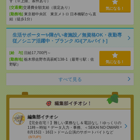
す（※上限、条件あり）
[交通費]
交通費全額支給（規定あり）
気になる！
[勤務地]
東京都中央区 東京メトロ 日本橋駅から直
結（徒歩1分）
生活サポーター✨障がい者施設／無資格OK・夜勤専
従／シニア活躍中・ブランク /Gi[アルバイト]
[給 与]
日給17,700円～
[勤務地]
栃木県佐野市高萩町138-1（最寄り駅：佐
気になる！
野駅）
すべて見る
編集部イチオシ
【完全在宅！】難しい業務なし＆電話なし！ゆっくりの
11時～時短＊データ入力・事務、＜SEKAI NO OWARI＊
8月15日・16日＞ドーム公演のサポートバイトなど
(8/7UP!)