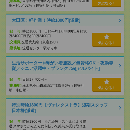
[勤務地]
東京都千代田区内神田2丁目14番12号 星屋
気になる！
第六ビル402号（最寄り駅：神田駅）
大田区！軽作業！時給1800円[派遣]
[給 与]
時給1800円 日額平均1万4400円/月額30
万2400円/残込39万2400円
[交通費]
交通費支給（規定あり）
気になる！
[勤務地]
流通センター駅から車
生活サポーター✨障がい者施設／無資格OK・夜勤専
従／シニア活躍中・ブランク /Gi[アルバイト]
[給 与]
日給17,700円～
[勤務地]
栃木県小山市城西1丁目5番6号（最寄り
気になる！
駅：小山駅）
特別時給1800円【ヴァレクストラ】短期スタッフ
日本橋[派遣]
[給 与]
時給1800円 ※ご経験・スキルにより優
遇 スマホでかんたんに前払いで給与が受け取れま