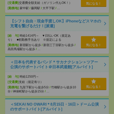
[交通費]
交通費全額支給（ガソリン代もOK！）
気になる！
[勤務地]
家中駅
/
藤岡駅
/
大平下駅
/
…
【シフト自由・現金手渡しOK】iPhoneなどスマホの
充電を繋げるだけ！[派遣]
[給 与]
時給1414円～ ▼日払いOK（規定あ
り） ■初勤務手当あり ※規定による
[勤務地]
新宿駅から徒歩
/
新宿三丁目駅から徒歩
/
気になる！
高田馬場駅から徒歩
/
…
＜日本を代表するバンド＊サカナクション＞ツアー
公演のサポートバイト＠日本武道館[アルバイト]
[給 与]
時給1250円～
[交通費]
支給（規定有り）
気になる！
[勤務地]
九段下駅から徒歩5分
/
竹橋駅から徒歩10
分
/
神保町駅から徒歩15分
/
…
＜SEKAI NO OWARI＊8月15日・16日＞ドーム公演
のサポートバイト[アルバイト]