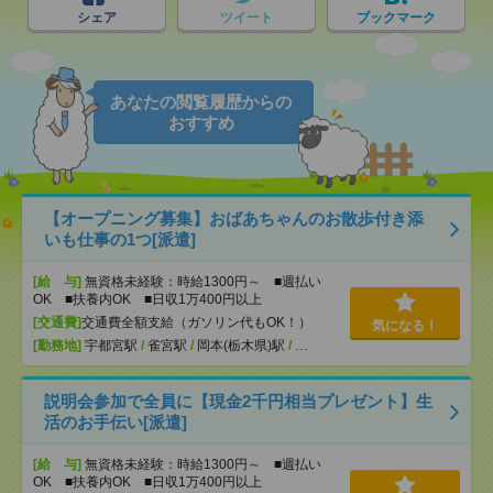
シェア
ツイート
ブックマーク
あなたの閲覧履歴からの
おすすめ
【オープニング募集】おばあちゃんのお散歩付き添
いも仕事の1つ[派遣]
[給 与]
無資格未経験：時給1300円～ ■週払い
OK ■扶養内OK ■日収1万400円以上
[交通費]
交通費全額支給（ガソリン代もOK！）
気になる！
[勤務地]
宇都宮駅
/
雀宮駅
/
岡本(栃木県)駅
/
…
説明会参加で全員に【現金2千円相当プレゼント】生
活のお手伝い[派遣]
[給 与]
無資格未経験：時給1300円～ ■週払い
OK ■扶養内OK ■日収1万400円以上