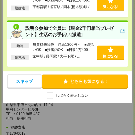
いOK ■扶養内OK ■日収1万400円
群馬県高崎市旭町34-5
以上
宇都宮駅 / 雀宮駅 / 岡本(栃木県)駅 / …
気になる!
勤務地
旭町ビル5階
TEL：0120-965-487
担当：採用担当
宇都宮支店
説明会参加で全員に【現金2千円相当プレゼ
〒320-0033 栃木県宇都宮市本町4-15 宇都宮NIビル3F
ント】生活のお手伝い[派遣]
TEL：0120-965-487
担当：採用担当
無資格未経験：時給1300円～ ■週払
給与
いOK ■扶養内OK ■日収1万400円
藤沢支店
以上
家中駅 / 藤岡駅 / 大平下駅 / …
気になる!
神奈川県藤沢市鵠沼石上1－5－4 ISM藤沢 4階
勤務地
TEL：0120-965-487
担当：採用担当
柏支店
千葉県柏市柏4－2－1 メットライフ柏ビル7階
スキップ
どちらも気になる！
TEL：0120-965-487
担当：採用担当
しばらく表示しない
甲府支店
山梨県甲府市丸の内１-17-14
甲府センタービル3F
TEL：0120-965-487
担当：採用担当
池袋支店
〒170-0013