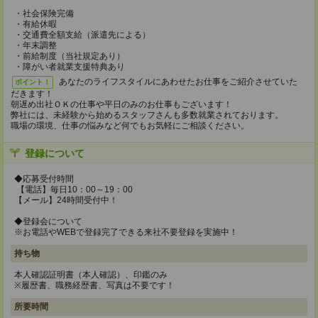
・社会保険完備
・有給休暇
・交通費全額支給（派遣先による）
・年末調整
・前給制度（当社規定あり）
・障がい者就業支援特典あり
あなたのライフスタイルにあわせたお仕事をご紹介させていた
ポイント！
だきます！
朝遅め出社ＯＫの仕事や平日のみのお仕事もございます！
弊社には、未経験から始めるスタッフさんも多数就業されております。
職場の環境、仕事の悩みなど何でもお気軽にご相談ください。
登録について
◆応募受付時間
【電話】毎日10：00～19：00
【メール】24時間受付中！
◆登録会について
※お電話やWEBで登録完了できる来社不要登録を実施中！
持ち物
本人確認証明書（本人確認）、印鑑のみ
※履歴書、職務経歴書、写真は不要です！
所要時間