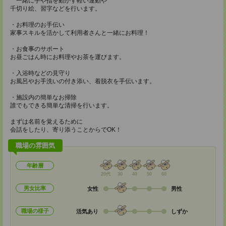
一緒に手や指を動かす軽い運動や
千切り絵、習字などを行います。
・お料理のお手伝い
家事スキルを活かして利用者さんと一緒にお料理！
・お食事のサポート
お昼ごはん時にお料理やお茶を運びます。
・入浴時などの見守り
お風呂やお手洗いの付き添い、着脱衣を手伝います。
・施設内の簡単なお掃除
誰でもできる簡単な清掃を行います。
まずは名前を覚えるために
会話をしたり、寄り添うことからでOK！
職場の雰囲気
年齢層
20代
30
40
50
60
男女比率
女性
男性
職場の様子
活気あり
しずか