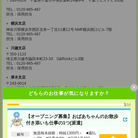
〒260-0028 千葉県千葉市中央区新町24番9号 千葉ウエストビル2階
TEL：0120-965-487
担当：採用担当
横浜支店
神奈川県横浜市西区北幸一丁目11番11号 NMF横浜西口ビル 7階
TEL：0120-965-487
担当：採用担当
川越支店
〒350-1123
埼玉県川越市脇田本町23-33 G&Rockビル3階
TEL：0120-965-487
担当：採用担当
厚木支店
〒243-0014
×
神奈川県厚木市旭町1丁目2番1号 日本生命本厚木ビル6階
どちらのお仕事が気になりますか？
TEL：0120-965-487
担当：採用担当
1
/10
水戸支店
茨城県水戸市城南一丁目2番10号
【オープニング募集】おばあちゃんのお散歩
甲南アセット水戸城南ビル 7階
TEL：0120-965-487
付き添いも仕事の1つ[派遣]
担当：採用担当
無資格未経験：時給1300円～ ■週払
給与
高崎支店