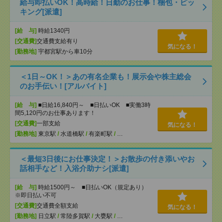
給与即払いOK！高時給！日勤のお仕事！梱包・ピッ
キング[派遣]
[給 与]
時給1340円
[交通費]
交通費支給有り
気になる！
[勤務地]
宇都宮駅から車10分
＜1日～OK！＞あの有名企業も！展示会や株主総会
のお手伝い！[アルバイト]
[給 与]
■日給16,840円～ ■日払いOK ■実働3時
間5,120円のお仕事あります！
[交通費]
一部支給
気になる！
[勤務地]
東京駅
/
水道橋駅
/
有楽町駅
/
…
＜最短3日後にお仕事決定！＞お散歩の付き添いやお
話相手など！入浴介助ナシ[派遣]
[給 与]
時給1500円～ ■日払いOK（規定あり）
※即日払い不可
[交通費]
交通費全額支給
気になる！
[勤務地]
日立駅
/
常陸多賀駅
/
大甕駅
/
…