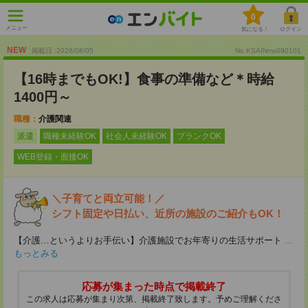
0
メニュー
気になる！
ログイン
NEW
掲載日 :2026
/
08
/
05
No.KSAINms090101
【16時までもOK!】食事の準備など＊時給
1400円～
職種：
介護関連
派遣
職種未経験OK
社会人未経験OK
ブランクOK
WEB登録・面接OK
＼子育てと両立可能！／
シフト固定や日払い、近所の施設のご紹介もOK！
【介護…というよりお手伝い】介護施設でお年寄りの生活サポート
...
もっとみる
応募が集まった時点で掲載終了
この求人は応募が集まり次第、掲載終了致します。予めご理解くださ