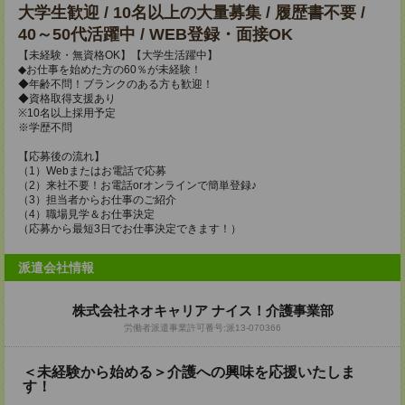
大学生歓迎 / 10名以上の大量募集 / 履歴書不要 /
40～50代活躍中 / WEB登録・面接OK
【未経験・無資格OK】【大学生活躍中】
◆お仕事を始めた方の60％が未経験！
◆年齢不問！ブランクのある方も歓迎！
◆資格取得支援あり
※10名以上採用予定
※学歴不問
【応募後の流れ】
（1）Webまたはお電話で応募
（2）来社不要！お電話orオンラインで簡単登録♪
（3）担当者からお仕事のご紹介
（4）職場見学＆お仕事決定
（応募から最短3日でお仕事決定できます！）
派遣会社情報
株式会社ネオキャリア ナイス！介護事業部
労働者派遣事業許可番号:派13-070366
＜未経験から始める＞介護への興味を応援いたしま
す！