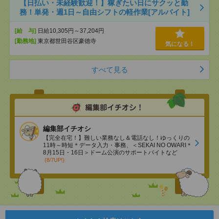
【日払い・未経験歓迎！】稼ぎたい日にサクッと勤
務！単発・週1日～自由シフトの軽作業[アルバイト]
[給 与]
日給10,305円～37,204円
[勤務地]
東京都世田谷区豪徳寺
気になる！
すべて見る
編集部イチオシ
【完全在宅！】難しい業務なし＆電話なし！ゆっくりの
11時～時短＊データ入力・事務、＜SEKAI NO OWARI＊
8月15日・16日＞ドーム公演のサポートバイトなど
(8/7UP!)