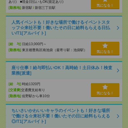
あり) ■現金日払いもOK(規定あり)
気になる！
[勤務地]
新宿駅
/
新宿三丁目駅
人気イベントも！好きな場所で働けるイベントスタ
ッフ☆来社不要！働いたその日に給料もらえる日払
い/T1[アルバイト]
[給 与]
日給13,000円～
[勤務地]
東京都豊島区南池袋（最寄り駅：池袋駅）
気になる！
座り仕事！給与即払いOK！高時給！土日休み！検査
業務[派遣]
[給 与]
時給1320円
[交通費]
交通費支給有り
気になる！
[勤務地]
佐野駅から車10分
ちいさいかわいいキャラのイベントも！好きな場所
で働ける☆来社不要！働いたその日に給料もらえる
◎/T1[アルバイト]