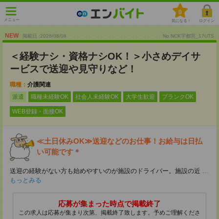
0
メニュー
気になる！
ログイン
NEW
掲載日 :2026
/
08
/
08
No.NCK宇都宮_17UTS
＜経験ナシ・資格ナシOK！＞小さめデイサ
ービスで送迎や見守りなど！
職種：
介護関連
派遣
職種未経験OK
社会人未経験OK
大学生歓迎
ブランクOK
WEB登録・面接OK
≪土日休みOK≫送迎などのお仕事！お給与は日払
い可能です＊
送迎の経験がない方も始めやすいのが施設のドライバー。施設の近
...
もっとみる
応募が集まった時点で掲載終了
この求人は応募が集まり次第、掲載終了致します。予めご理解くださ