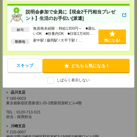
担当：採用担当
厚木支店
説明会参加で全員に【現金2千円相当プレゼ
神奈川県厚木市旭町1-2-1 日本生命本厚木ビル7階
ント】生活のお手伝い[派遣]
TEL：0120-713-515
担当：採用担当
無資格未経験：時給1300円～ ■週払
給与
いOK ■扶養内OK ■日収1万400円
藤沢支店
以上
家中駅 / 藤岡駅 / 大平下駅 / …
気になる!
〒251-0025
勤務地
神奈川県藤沢市鵠沼石上1丁目5番2号
日本生命藤沢ビル2階
TEL：0120-713-515
担当：採用担当
スキップ
どちらも気になる！
甲府支店
〒400-0031 山梨県甲府市丸の内2-30-3 甲府丸の内ビル5階
TEL：0120-713-515
しばらく表示しない
担当：採用担当
品川支店
〒160-0023
東京都新宿区西新宿1-20-2西新宿室町ビル4階
TEL：0120-713-515
担当：採用担当
川崎支店
〒210-0007
神奈川県川崎市川崎区駅前本町3-1NMF川崎東口ビル5階