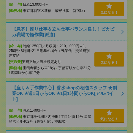
[給 与]
日給13,000円～
[勤務地]
東京都新宿区新宿（最寄り駅：新宿駅）
気になる！
【急募】座り仕事＆立ち仕事バランス良し！ピカピ
カ職場で軽作業[派遣]
[給 与]
時給1250円／月収例：210、000円＝1、
250円×8時間×21日勤務の場合＋残業代、交通費別
途支給
[交通費]
実費支給／当社規定あり。
気になる！
[勤務地]
宝積寺駅から車18分
/
宇都宮駅から車21分
/
真岡駅から車17分
【座り＆手作業中心】香水shopの梱包スタッフ ★副
業OK ★週1日からOK ★1日1時間からOK[アルバイ
ト]
[給 与]
時給1,400円～
[勤務地]
東京都千代田区内神田2丁目14番12号 星屋
気になる！
第六ビル402号（最寄り駅：神田駅）