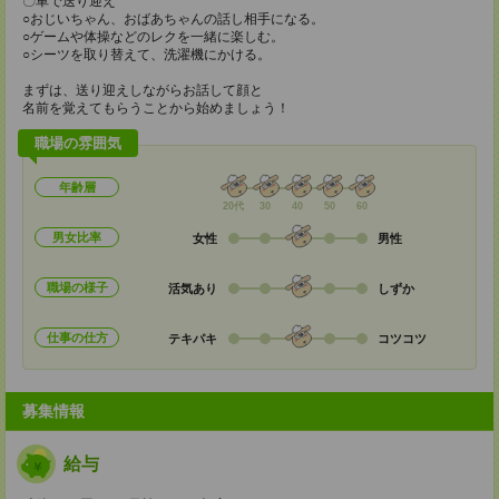
〇車で送り迎え
○おじいちゃん、おばあちゃんの話し相手になる。
○ゲームや体操などのレクを一緒に楽しむ。
○シーツを取り替えて、洗濯機にかける。
まずは、送り迎えしながらお話して顔と
名前を覚えてもらうことから始めましょう！
職場の雰囲気
年齢層
20代
30
40
50
60
男女比率
女性
男性
職場の様子
活気あり
しずか
仕事の仕方
テキパキ
コツコツ
募集情報
給与