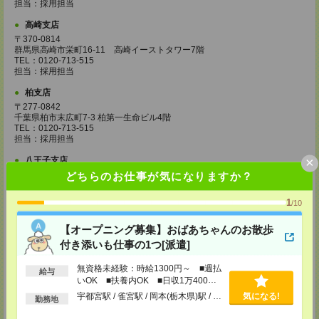
担当：採用担当
高崎支店
〒370-0814
群馬県高崎市栄町16-11 高崎イーストタワー7階
TEL：0120-713-515
担当：採用担当
柏支店
〒277-0842
千葉県柏市末広町7-3 柏第一生命ビル4階
TEL：0120-713-515
担当：採用担当
×
八王子支店
東京都八王子市東町1－6 橋完ＬＫビル 3階
どちらのお仕事が気になりますか？
TEL：0120-713-515
担当：採用担当
1
/10
町田支店
【オープニング募集】おばあちゃんのお散歩
〒194-0022 東京都町田市森野1-33-11 町田森野ビル1階
TEL：0120-713-515
付き添いも仕事の1つ[派遣]
担当：採用担当
無資格未経験：時給1300円～ ■週払
給与
越谷支店
いOK ■扶養内OK ■日収1万400円
〒343-0816
以上
宇都宮駅 / 雀宮駅 / 岡本(栃木県)駅 / …
気になる!
埼玉県越谷市弥生町1-4 越谷弥生ビル3階
勤務地
TEL：0120-713-515