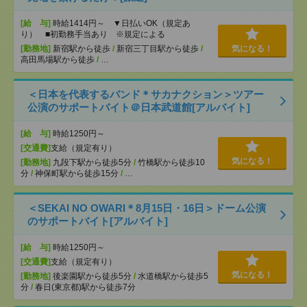
[給 与]
時給1414円～ ▼日払いOK（規定あ
り） ■初勤務手当あり ※規定による
[勤務地]
新宿駅から徒歩
/
新宿三丁目駅から徒歩
/
気になる！
高田馬場駅から徒歩
/
…
＜日本を代表するバンド＊サカナクション＞ツアー
公演のサポートバイト＠日本武道館[アルバイト]
[給 与]
時給1250円～
[交通費]
支給（規定有り）
気になる！
[勤務地]
九段下駅から徒歩5分
/
竹橋駅から徒歩10
分
/
神保町駅から徒歩15分
/
…
＜SEKAI NO OWARI＊8月15日・16日＞ドーム公演
のサポートバイト[アルバイト]
[給 与]
時給1250円～
[交通費]
支給（規定有り）
気になる！
[勤務地]
後楽園駅から徒歩5分
/
水道橋駅から徒歩5
分
/
春日(東京都)駅から徒歩7分