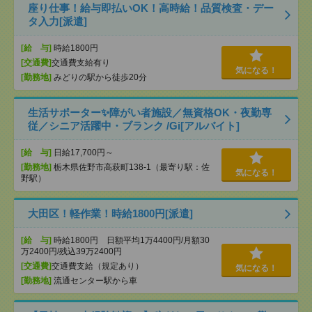
座り仕事！給与即払いOK！高時給！品質検査・デー
タ入力[派遣]
[給 与]
時給1800円
[交通費]
交通費支給有り
気になる！
[勤務地]
みどりの駅から徒歩20分
生活サポーター✨障がい者施設／無資格OK・夜勤専
従／シニア活躍中・ブランク /Gi[アルバイト]
[給 与]
日給17,700円～
[勤務地]
栃木県佐野市高萩町138-1（最寄り駅：佐
気になる！
野駅）
大田区！軽作業！時給1800円[派遣]
[給 与]
時給1800円 日額平均1万4400円/月額30
万2400円/残込39万2400円
[交通費]
交通費支給（規定あり）
気になる！
[勤務地]
流通センター駅から車