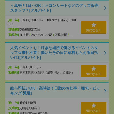
＜単発＊1日～OK！＞コンサートなどのグッズ販売
スタッフ＊[アルバイト]
[給 与]
日給1万5000円～ ■最大で日給2万8500
円！
[交通費]
交通費規定支給
気になる！
[勤務地]
横浜駅
/
みなとみらい駅
/
西横浜駅
/
…
人気イベントも！好きな場所で働けるイベントスタ
ッフ☆来社不要！働いたその日に給料もらえる日払
い/T1[アルバイト]
[給 与]
日給13,000円～
[勤務地]
東京都渋谷区渋谷（最寄り駅：渋谷駅）
気になる！
給与即払いOK！高時給！日勤のお仕事！梱包・ピッ
キング[派遣]
[給 与]
時給1340円
[交通費]
交通費支給有り
気になる！
[勤務地]
宇都宮駅から車10分