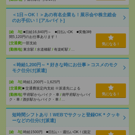
＜1日～OK！＞あの有名企業も！展示会や株主総会
のお手伝い！[アルバイト]
[給 与]
■日給16,840円～ ■日払いOK ■実働3時
間5,120円のお仕事あります！
[交通費]
一部支給
気になる！
[勤務地]
東京駅
/
水道橋駅
/
有楽町駅
/
…
＜時給1,200円～＊好きな時にお仕事＞コスメのモク
モク仕分け[派遣]
[給 与]
時給1,200円～1,625円
[交通費]
■ 交通費規定内支給 ※派遣先による
気になる！
[勤務地]
甲府駅からバイク・車
/
南甲府駅からバイ
ク・車
/
酒折駅からバイク・車
/
…
短時間シフトあり！WEBでサクッと登録OK＊クッキ
ーなどの仕分け[派遣]
[給 与]
時給1500円 ■日払い・週払いOK！(規定