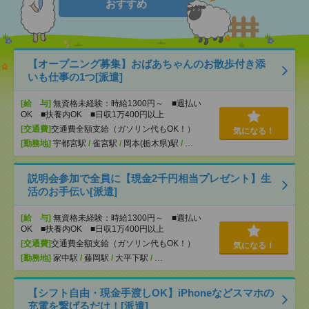
おすすめ
【オープニング募集】おばあちゃんのお散歩付き添
いも仕事の1つ[派遣]
[給 与]
無資格未経験：時給1300円～ ■週払い
OK ■扶養内OK ■日収1万400円以上
[交通費]
交通費全額支給（ガソリン代もOK！）
気になる！
[勤務地]
宇都宮駅
/
雀宮駅
/
岡本(栃木県)駅
/
…
説明会参加で全員に【現金2千円相当プレゼント】生
活のお手伝い[派遣]
[給 与]
無資格未経験：時給1300円～ ■週払い
OK ■扶養内OK ■日収1万400円以上
[交通費]
交通費全額支給（ガソリン代もOK！）
気になる！
[勤務地]
家中駅
/
藤岡駅
/
大平下駅
/
…
【シフト自由・現金手渡しOK】iPhoneなどスマホの
充電を繋げるだけ！[派遣]