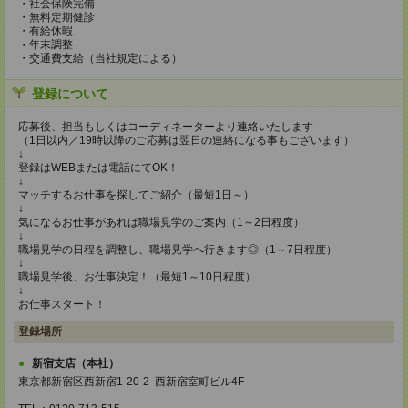
・社会保険完備
・無料定期健診
・有給休暇
・年末調整
・交通費支給（当社規定による）
登録について
応募後、担当もしくはコーディネーターより連絡いたします
（1日以内／19時以降のご応募は翌日の連絡になる事もございます）
↓
登録はWEBまたは電話にてOK！
↓
マッチするお仕事を探してご紹介（最短1日～）
↓
気になるお仕事があれば職場見学のご案内（1～2日程度）
↓
職場見学の日程を調整し、職場見学へ行きます◎（1～7日程度）
↓
職場見学後、お仕事決定！（最短1～10日程度）
↓
お仕事スタート！
登録場所
新宿支店（本社）
東京都新宿区西新宿1-20-2 西新宿室町ビル4F