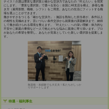
ナイス！介護は豊富な選択肢と確かな交渉力であなたの「叶えたい」を現実
にします。「豊富な選択肢」で選べる安心：全国に46支店を構え、多様な働
き方（雇用形態、職種、シフト）をご用意。あなたの生活にフィットする職
場を選ぶことができます。
働きやすさをつくる「確かな交渉力」：施設を熟知した担当者が、条件以上
の相性を見極めます。言いづらい条件交渉から就業後の課題解決まで、納得
して働き続けられる環境を整えます。「叶えたい」への深い理解：体力的な
不安やご家庭の事情など一人で抱えがちな悩みに親身に寄り添います。プロ
があなたの希望を整理し、あなたが見落としていた新しい選択肢を提案しま
す。
無資格・未経験でも大丈夫！私たちがしっか
りサポートします
待遇・福利厚生