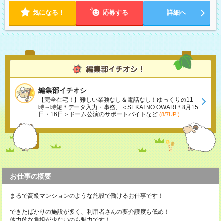
気になる！
応募する
詳細へ
編集部イチオシ
【完全在宅！】難しい業務なし＆電話なし！ゆっくりの11
時～時短＊データ入力・事務、＜SEKAI NO OWARI＊8月15
日・16日＞ドーム公演のサポートバイトなど
(8/7UP!)
お仕事の概要
まるで高級マンションのような施設で働けるお仕事です！
できたばかりの施設が多く、利用者さんの要介護度も低め！
体力的な負担が少ないのも魅力です！