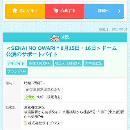
気になる！
応募する
詳細へ
掲載日：2026.08.04
未読
＜SEKAI NO OWARI＊8月15日・16日＞ドーム
公演のサポートバイト
アルバイト
職種未経験OK
社会人未経験OK
大学生歓迎
ブランクOK
時給1250円～
給与
交通費別途支給あり
支給（規定有り）
交通費
東京都文京区
勤務地
後楽園駅から徒歩5分
/
水道橋駅から徒歩5分
/
春日(東京都)駅
から徒歩7分
株式会社ライブパワー