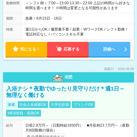
＜シフト例＞ 7:00～23:00 13:30～22:00 上記の時間から好きな
勤務時間
時間を選べます！ ※時間は変更となる可能性があります
急募！8月15日・16日
期間
週1日からOK
/
履歴書不要
/
副業・WワークOK
/
シフト勤務
/
特徴
電話対応なし
/
パソコンスキル不要
気になる！
応募する
詳細へ
掲載日：2026.08.08
未読
入浴ナシ＊夜勤でゆったり見守りだけ＊週1日～
無理なく働ける
派遣
社会人未経験OK
大学生歓迎
ブランクOK
WEB登録・面接OK
日収2.9万円～（日勤時給1650円） ■月収例23.7万円～（夜勤
給与
月8回勤務の場合）