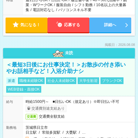
週1日からOK
/
日払いOK
/
履歴書不要
/
40～50代活躍中
/
副
特徴
業・WワークOK
/
服装自由
/
シフト勤務
/
10名以上の大量募
集
/
電話対応なし
/
パソコンスキル不要
気になる！
応募する
詳細へ
掲載日：2026.08.08
未読
＜最短3日後にお仕事決定！＞お散歩の付き添い
やお話相手など！入浴介助ナシ
派遣
職種未経験OK
社会人未経験OK
大学生歓迎
ブランクOK
WEB登録・面接OK
時給1500円～ ■日払いOK（規定あり）※即日払い不可
給与
交通費別途支給あり
交通費全額支給
交通費
茨城県日立市
勤務地
日立駅
/
常陸多賀駅
/
大甕駅
/
…