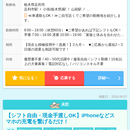
栃木県足利市
勤務地
足利市駅
/
小俣(栃木県)駅
/
山前駅
/
…
≪車通勤もOK！≫ご自宅近くでご希望の勤務地を紹介しま
す。
9:00～18:00（休憩60分） ■ご希望があれば下記シフトもOK！
勤務時間
早番 7:00～16:00 遅番 10:00～19:00 「家族と休みを合わせた
い」 「余裕を持って夕飯の準備がしたい」 「できれば残業はし
たくない」 など、ご希望を教えてくださいね。 ※Wワーク希望
【現在も積極採用中！急募！】2カ月～ ■ご応募から最短2～3
期間
の方へ 今ご覧のお仕事で希望する勤務時間と、もう1つのお仕事
日後の就業も相談可能です！
の勤務時間。 合計で週40時間を超える場合は応募できません。
履歴書不要
/
40～50代活躍中
/
服装自由
/
シフト勤務
/
10名以
特徴
上の大量募集
/
電話対応なし
/
パソコンスキル不要
気になる！
応募する
詳細へ
掲載日：2026.08.07
未読
【シフト自由・現金手渡しOK】iPhoneなどス
マホの充電を繋げるだけ！