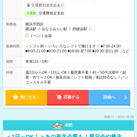
交通費別途支給あり
交通費規定支給
交通費
横浜市西区
勤務地
横浜駅
/
みなとみらい駅
/
西横浜駅
/
…
イベント会場
＜シフト例＞ いろいろなシフトで働けます！ ■7:00-24:00
勤務時間
■8:00-21:00 ■9:00-21:00 ■18:00-翌7:00 ■20:30-翌11:00 など
単発1日～OK!
期間
週1日からOK
/
日払いOK
/
履歴書不要
/
40～50代活躍中
/
副
特徴
業・WワークOK
/
服装自由
/
シフト勤務
/
電話対応なし
/
パソ
コンスキル不要
気になる！
応募する
詳細へ
掲載日：2026.08.08
未読
＜1日～OK！＞あの有名企業も！展示会や株主