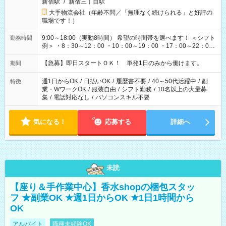
新宿駅
/
新宿三丁目駅
大手物流会社（年齢不問／「無理なく続けられる」と好評の
職場です！）
9:00～18:00（実動8時間） 希望の時間帯を選べます！ ＜シフト
勤務時間
例＞ ・8：30～12：00 ・10：00～19：00 ・17：00～22：00
・13：00～22：00 ・22：00～翌6：00 など
【急募】即日スタートＯＫ！ 単発1日のみから働けます。
期間
週1日からOK
/
日払いOK
/
履歴書不要
/
40～50代活躍中
/
副
特徴
業・WワークOK
/
服装自由
/
シフト勤務
/
10名以上の大量募
集
/
電話対応なし
/
パソコンスキル不要
気になる！
応募する
詳細へ
未読
【座り＆手作業中心】香水shopの梱包スタッ
フ ★副業OK ★週1日からOK ★1日1時間から
OK
アルバイト
職種未経験OK