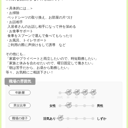
＜具体的には…＞
・お掃除
ベッドシーツの取り換え、お部屋の片づけ
・お話相手
入居者さんのお話し相手になって仲を深める
・お食事サポート
食事をスプーンで運んで食べてもらったり
・お風呂、トイレサポート
ご利用の際に声掛けをして誘導 など
その他にも...
「家庭やプライベートと両立したいので、時短勤務したい」
「家族と休みを合わせたいので、曜日固定して働きたい」
「朝は苦手だから、お昼から勤務したい」
等々、お気軽にご相談下さい！
職場の雰囲気
年齢層
20代
30
40
50
60
男女比率
女性
男性
職場の様子
活気あり
しずか