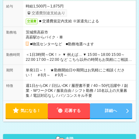
時給1,500円～1,875円
給与
交通費別途支給あり
■ 交通費規定内支給 ※派遣先による
交通費
茨城県高萩市
勤務地
高萩駅からバイク・車
■物流センターなど ■勤務地選べます
＜1日3時間～OK！＞ ▼ 例えば… ▼ 15:00～18:00 15:00～
勤務時間
22:00 17:00～22:00 など こちら以外の時間もお気軽にご相談く
ださい！
単発1日～！ ★勤務開始日や期間はお気軽にご相談くださ
期間
い！ ＃8月～ ＃9月～
週1日からOK
/
日払いOK
/
履歴書不要
/
40～50代活躍中
/
副
特徴
業・WワークOK
/
服装自由
/
シフト勤務
/
10名以上の大量募
集
/
電話対応なし
/
パソコンスキル不要
気になる！
応募する
詳細へ
未読