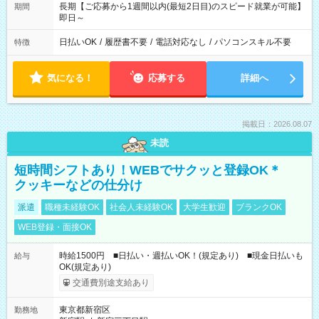
長期【ご応募から1週間以内(最短2日目)のスピード就業が可能】
期間
即日～
日払いOK
/
履歴書不要
/
電話対応なし
/
パソコンスキル不要
特徴
気になる！
応募する
詳細へ
掲載日：2026.08.07
未読
短時間シフトあり！WEBでサクッと登録OK＊
クッキーなどの仕分け
派遣
職種未経験OK
社会人未経験OK
大学生歓迎
ブランクOK
WEB登録・面接OK
時給1500円 ■日払い・週払いOK！(規定あり) ■現金日払いも
給与
OK(規定あり)
交通費別途支給あり
東京都新宿区
勤務地