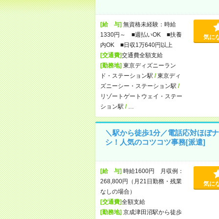
[給 与]
無資格未経験：時給
1330円～ ■週払いOK ■扶養
気に
内OK ■日収1万640円以上
[交通費]
交通費全額支給
[勤務地]
東京ディズニーラン
ド・ステーション駅
/
東京ディ
ズニーシー・ステーション駅
/
リゾートゲートウェイ・ステー
ション駅
/
…
＼駅から徒歩1分／電話応対ほぼナ
シ！人気のコツコツ事務[派遣]
[給 与]
時給1600円 月収例：
268,800円（月21日勤務・残業
気に
なしの場合）
[交通費]
全額支給
[勤務地]
京成津田沼駅から徒歩