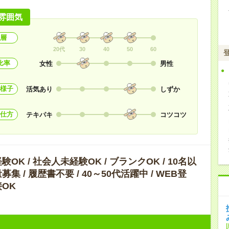
雰囲気
層
20代
30
40
50
60
比率
女性
男性
様子
活気あり
しずか
仕方
テキパキ
コツコツ
OK / 社会人未経験OK / ブランクOK / 10名以
集 / 履歴書不要 / 40～50代活躍中 / WEB登
OK