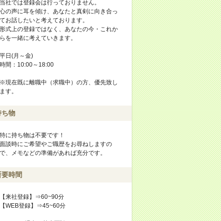
当社では登録会は行っておりません。
心の声に耳を傾け、あなたと真剣に向き合っ
てお話したいと考えております。
形式上の登録ではなく、あなたの今・これか
らを一緒に考えていきます。
平日(月～金)
時間：10:00～18:00
※現在既に離職中（求職中）の方、優先致し
ます。
持ち物
特に持ち物は不要です！
面談時にご希望やご職歴をお尋ねしますの
で、メモなどの準備があれば充分です。
所要時間
【来社登録】⇒60~90分
【WEB登録】⇒45~60分