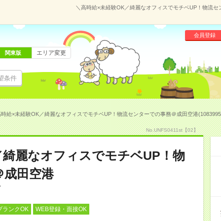
＼高時給×未経験OK／綺麗なオフィスでモチベUP！物流セン
会員登録
エリア変更
関東版
望条件
時給×未経験OK／綺麗なオフィスでモチベUP！物流センターでの事務＠成田空港(1083995
No.UNFS0411st【02】
／綺麗なオフィスでモチベUP！物
＠成田空港
ブランクOK
WEB登録・面接OK