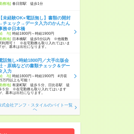
[勤務地]
春日部駅 徒歩1分
【未経験OK×電話無し】書類の開封
→チェック→データ入力のかんたん
事務＠日本橋
[給 与]
時給1800円～時給1900円
[勤務地]
日本橋駅 徒歩5分以内 ※他複数
駅利用可！ ※在宅勤務も取り入れてはいま
すが、基本は出社になります。
電話無し×時給1800円／大手出版会
社・原稿などの書類チェック＆デー
タ入力
[給 与]
時給1800円～時給1900円 #月収
25万円以上も可能！
[勤務地]
有楽町駅 徒歩５分、日比谷駅 徒
歩５分 ※在宅勤務も取り入れてはいます
が、基本は出社になります。
株式会社アンフ・スタイルのバイト一覧
へ