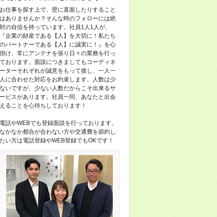
お仕事を探す上で、壁に直面したりすること
はありませんか？そんな時のフォローには絶
対の自信を持っています。社員1人1人が、
『企業の財産である【人】を大切に！私たち
のパートナーである【人】に誠実に！』を心
掛け、常にアンテナを張り日々の業務を行っ
ております。面談につきましてもコーディネ
ーターそれぞれが誠意をもって接し、一人一
人に合わせた対応をお約束します。人数は少
ないですが、少ない人数だからこそ出来るサ
ービスがあります。社員一同、あなたと出会
えることを心待ちしております！
電話やWEBでも登録面談を行っております。
なかなか都合が合わない方や交通費を節約し
たい方は電話登録やWEB登録でもOKです！