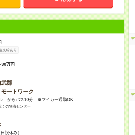
円
途支給あり
～30万円
山武郡
リモートワーク
ル からバス10分 ※マイカー通勤OK！
近くの物流センター
休
土日祝休み）