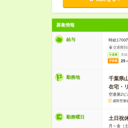
募集情報
給与
時給1700
交通費別
支給
交通費
25
月収例
勤務地
千葉県
在宅・
空港第2ビ
成田空港
勤務曜日
土日祝
月～金（