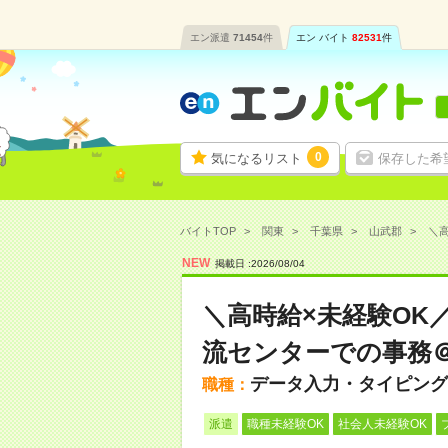
エン派遣
71454
件
エン バイト
82531
件
0
気になるリスト
保存した希
バイトTOP
関東
千葉県
山武郡
＼高
NEW
掲載日 :
2026
/
08
/
04
＼高時給×未経験OK
流センターでの事務
データ入力・タイピング
職種：
派遣
職種未経験OK
社会人未経験OK