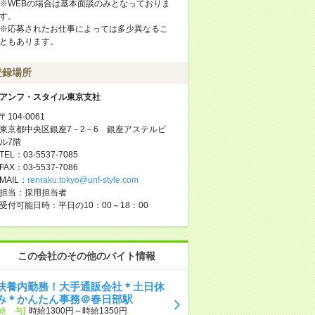
※WEBの場合は基本面談のみとなっておりま
す。
※応募されたお仕事によっては多少異なるこ
ともあります。
登録場所
アンフ・スタイル東京支社
〒104-0061
東京都中央区銀座7－2－6 銀座アステルビ
ル7階
TEL：03-5537-7085
FAX：03-5537-7086
MAIL：
renraku.tokyo@unf-style.com
担当：採用担当者
受付可能日時：平日の10：00～18：00
この会社のその他のバイト情報
扶養内勤務！大手通販会社＊土日休
み＊かんたん事務＠春日部駅
[給 与]
時給1300円～時給1350円