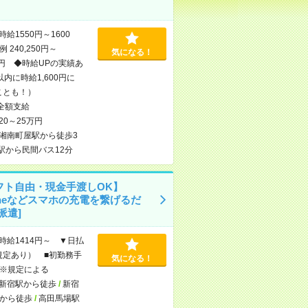
時給1550円～1600
 240,250円～
気になる！
00円 ◆時給UPの実績あ
内に時給1,600円に
ことも！）
全額支給
20～25万円
湘南町屋駅から徒歩3
駅から民間バス12分
フト自由・現金手渡しOK】
oneなどスマホの充電を繋げるだ
派遣]
時給1414円～ ▼日払
規定あり） ■初勤務手
気になる！
※規定による
新宿駅から徒歩
/
新宿
から徒歩
/
高田馬場駅