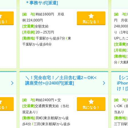
＊事務サポ[派遣]
[給 与]
時給1600円 月収
[給 与]
例 224,000円
円 月収例
なる！
気になる！
[交通費]
全額支給
248,0
[月収例]
20～25万円
り（1年以
[勤務地]
千葉駅から徒歩7分
/
東
UPした
千葉駅から徒歩6分
[交通費]
[月収例]
[勤務地]
分
/
大船
＼！完全在宅！／土日含む週2～OK<
【シ
講座受付>@2400円[派遣]
iPh
け！[
[給 与]
時給2400円＋交
[給 与]
[交通費]
交通費実費支給（当社
いOK（
なる！
気になる！
規定あり）
当あり 
[勤務地]
田町(東京都)駅から徒
[勤務地]
歩4分
/
三田(東京都)駅から徒歩
三丁目駅