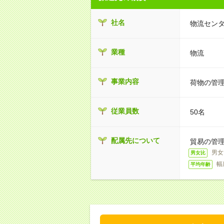
社名
物流セン
業種
物流
事業内容
荷物の管
従業員数
50名
配属先について
貿易の管
男女
男女比
幅
平均年齢