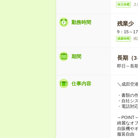
土
休日休暇
勤務時間
残業少
9：15～1
残
残業時間
期間
長期（3
即日～長期
仕事内容
＼成田空
・書類の
・自社シ
・電話対
～POINT
綺麗なオ
自販機や
服装自由