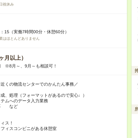
日祝休み
7：15（実働7時間00分・休憩60分）
業はほとんどありません
ヶ月以上）
 ※8月～、9月～も相談可！
港近くの物流センターでのかんたん事務／
作成、処理（フォーマットがあるので安心♩）
ステムへのデータ入力業務
応 など
～
フィス！
オフィスコンビニがある休憩室