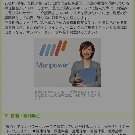
2023年現在、全国34拠点に介護専門支店を展開。介護の現場を理解している
専任担当がフォローします。理想と現実とのギャップに悩んだ際は、お悩み
に寄り添いサポート。介護職としてのキャリアを積みたい方には、理想の介
護職員としての姿に寄り添い就業先をお探しします。
中長期的なキャリアパス形成のための資格取得支援制度、仕事に活かせる知
識を身に付けるためのオンライントレーニングもご用意！ぴったりな職場に
出会うなら、マンパワーグループを是非お選びください！
介護が初めての方も、ご経験がある方も！あ
なたに合った職場をご紹介させていただきま
す！
待遇・福利厚生
安心してマンパワーグループで就業していただけるようにしっかりとサポー
トいたします。 ◆健康保険・厚生年金・雇用保険・有給休暇・健康診断・