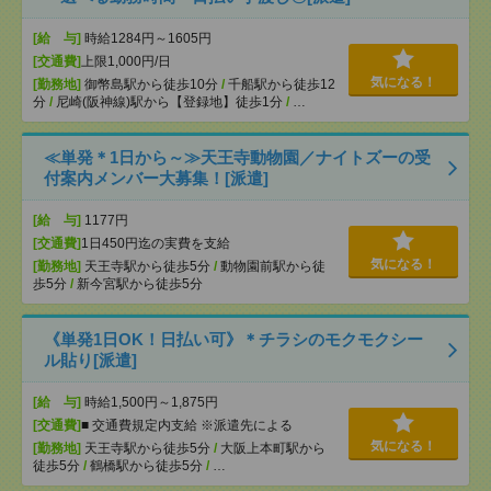
[給 与]
時給1284円～1605円
[交通費]
上限1,000円/日
気になる！
[勤務地]
御幣島駅から徒歩10分
/
千船駅から徒歩12
分
/
尼崎(阪神線)駅から【登録地】徒歩1分
/
…
≪単発＊1日から～≫天王寺動物園／ナイトズーの受
付案内メンバー大募集！[派遣]
[給 与]
1177円
[交通費]
1日450円迄の実費を支給
気になる！
[勤務地]
天王寺駅から徒歩5分
/
動物園前駅から徒
歩5分
/
新今宮駅から徒歩5分
《単発1日OK！日払い可》＊チラシのモクモクシー
ル貼り[派遣]
[給 与]
時給1,500円～1,875円
[交通費]
■ 交通費規定内支給 ※派遣先による
気になる！
[勤務地]
天王寺駅から徒歩5分
/
大阪上本町駅から
徒歩5分
/
鶴橋駅から徒歩5分
/
…