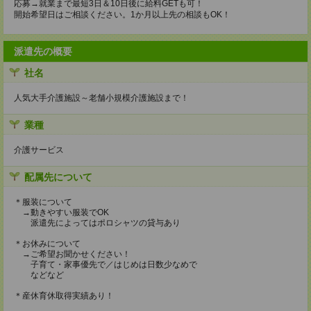
応募→就業まで最短3日＆10日後に給料GETも可！
開始希望日はご相談ください。1か月以上先の相談もOK！
派遣先の概要
社名
人気大手介護施設～老舗小規模介護施設まで！
業種
介護サービス
配属先について
＊服装について
→動きやすい服装でOK
派遣先によってはポロシャツの貸与あり
＊お休みについて
→ご希望お聞かせください！
子育て・家事優先で／はじめは日数少なめで
などなど
＊産休育休取得実績あり！