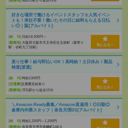
[勤務地]
高田市駅から徒歩10分
好きな場所で働けるイベントスタッフ☆人気イベン
トも！来社不要！働いたその日に給料もらえる日払
い◎｜阪[アルバイト]
[給 与]
日給16,500円～
[勤務地]
大阪府大阪市天王寺区生玉前町（最寄り
気になる！
駅：谷町九丁目駅）
座り仕事！給与即払いOK！高時給！土日休み！製品
検査[派遣]
[給 与]
時給1300円
[交通費]
交通費支給有り
気になる！
[勤務地]
浮孔駅から徒歩15分
＼Amazon Ready募集／Amazon直雇用！◎日勤◎
倉庫内作業スタッフ｜奈良天理DS[アルバイト]
[給 与]
時給1,200円～1,200円
[勤務地]
奈良県天理市嘉幡町146-5