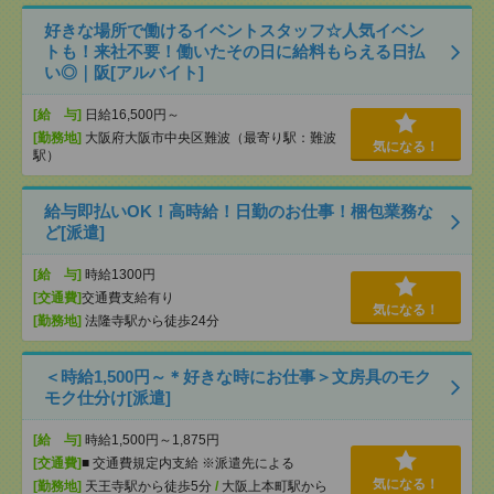
好きな場所で働けるイベントスタッフ☆人気イベン
トも！来社不要！働いたその日に給料もらえる日払
い◎｜阪[アルバイト]
[給 与]
日給16,500円～
[勤務地]
大阪府大阪市中央区難波（最寄り駅：難波
気になる！
駅）
給与即払いOK！高時給！日勤のお仕事！梱包業務な
ど[派遣]
[給 与]
時給1300円
[交通費]
交通費支給有り
気になる！
[勤務地]
法隆寺駅から徒歩24分
＜時給1,500円～＊好きな時にお仕事＞文房具のモク
モク仕分け[派遣]
[給 与]
時給1,500円～1,875円
[交通費]
■ 交通費規定内支給 ※派遣先による
気になる！
[勤務地]
天王寺駅から徒歩5分
/
大阪上本町駅から