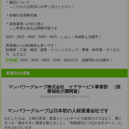
＊施設について
→こだわりは担当にお申し付けください！
＊各種社会保険完備
＊直接雇用への切り替え
→ご希望があれば調整可能です
20代・30代・40代・50代・60代・しゅふ・未経験も活躍中！
異業種からの転職者も多いです！
転職例：工場・物流・接客・イベントスタッフ・事務・軽作業・データ入
力 などなど
20代・30代・40代・50代・60代の方 経験問わず活躍中！
平均年齢
派遣会社情報
マンパワーグループ株式会社 ケアサービス事業部 （医
療福祉介護関連）
労働者派遣事業許可番号:派13-315642
マンパワーグループは日本初の人材派遣会社です
わたしたちは、人材の育成・派遣といったサービス提供だけではなく、働く
方々の『働きやすい環境を整えること』『長期就労につながるサポート』に
力を入れています。