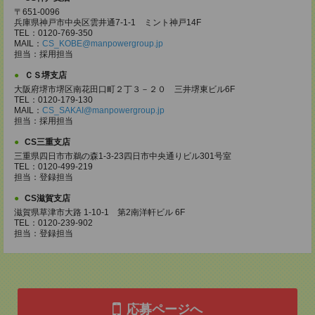
〒651-0096
兵庫県神戸市中央区雲井通7-1-1 ミント神戸14F
TEL：0120-769-350
MAIL：
CS_KOBE@manpowergroup.jp
担当：採用担当
ＣＳ堺支店
大阪府堺市堺区南花田口町２丁３－２０ 三井堺東ビル6F
TEL：0120-179-130
MAIL：
CS_SAKAI@manpowergroup.jp
担当：採用担当
CS三重支店
三重県四日市市鵜の森1-3-23四日市中央通りビル301号室
TEL：0120-499-219
担当：登録担当
CS滋賀支店
滋賀県草津市大路 1-10-1 第2南洋軒ビル 6F
TEL：0120-239-902
担当：登録担当
応募ページへ