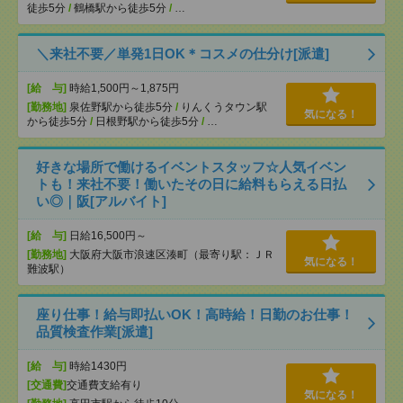
徒歩5分
/
鶴橋駅から徒歩5分
/
…
＼来社不要／単発1日OK＊コスメの仕分け[派遣]
[給 与]
時給1,500円～1,875円
[勤務地]
泉佐野駅から徒歩5分
/
りんくうタウン駅
気になる！
から徒歩5分
/
日根野駅から徒歩5分
/
…
好きな場所で働けるイベントスタッフ☆人気イベン
トも！来社不要！働いたその日に給料もらえる日払
い◎｜阪[アルバイト]
[給 与]
日給16,500円～
[勤務地]
大阪府大阪市浪速区湊町（最寄り駅：ＪＲ
気になる！
難波駅）
座り仕事！給与即払いOK！高時給！日勤のお仕事！
品質検査作業[派遣]
[給 与]
時給1430円
[交通費]
交通費支給有り
気になる！