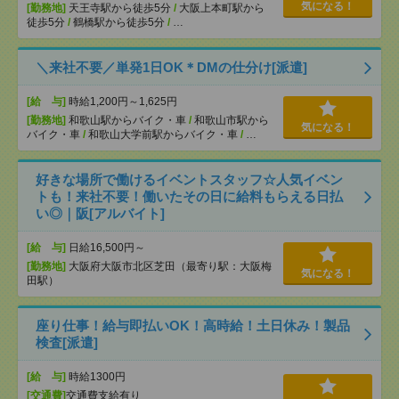
気になる！
[勤務地]
天王寺駅から徒歩5分
/
大阪上本町駅から
徒歩5分
/
鶴橋駅から徒歩5分
/
…
＼来社不要／単発1日OK＊DMの仕分け[派遣]
[給 与]
時給1,200円～1,625円
[勤務地]
和歌山駅からバイク・車
/
和歌山市駅から
気になる！
バイク・車
/
和歌山大学前駅からバイク・車
/
…
好きな場所で働けるイベントスタッフ☆人気イベン
トも！来社不要！働いたその日に給料もらえる日払
い◎｜阪[アルバイト]
[給 与]
日給16,500円～
[勤務地]
大阪府大阪市北区芝田（最寄り駅：大阪梅
気になる！
田駅）
座り仕事！給与即払いOK！高時給！土日休み！製品
検査[派遣]
[給 与]
時給1300円
[交通費]
交通費支給有り