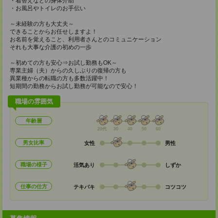
・着替えなどの身体介助
・お風呂やトイレのお手伝い
～未経験の方も大丈夫～
できることからお任せしますよ！
お名前を覚えること、利用者さんとのコミュニケーション
それも大事な介護の初めの一歩
～初めての方も安心⇒お試し勤務もOK～
専業主婦（夫）からの久しぶりの復帰の方も
異業種からの転職の方も多数活躍中！
短期間の勤務からお試し勤務が可能なので安心！
職場の雰囲気
年齢層
20代
30
40
50
60
男女比率
女性
男性
職場の様子
活気あり
しずか
仕事の仕方
テキパキ
コツコツ