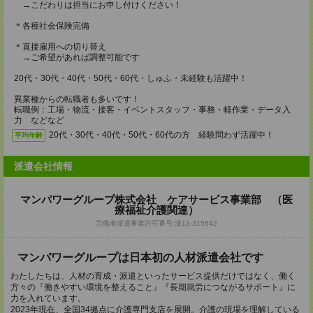
→こだわりは担当にお申し付けください！
＊各種社会保険完備
＊直接雇用への切り替え
→ご希望があれば調整可能です
20代・30代・40代・50代・60代・しゅふ・未経験も活躍中！
異業種からの転職者も多いです！
転職例：工場・物流・接客・イベントスタッフ・事務・軽作業・データ入
力 などなど
20代・30代・40代・50代・60代の方 経験問わず活躍中！
平均年齢
派遣会社情報
マンパワーグループ株式会社 ケアサービス事業部 （医
療福祉介護関連）
労働者派遣事業許可番号:派13-315642
マンパワーグループは日本初の人材派遣会社です
わたしたちは、人材の育成・派遣といったサービス提供だけではなく、働く
方々の『働きやすい環境を整えること』『長期就労につながるサポート』に
力を入れています。
2023年現在、全国34拠点に介護専門支店を展開。介護の現場を理解している