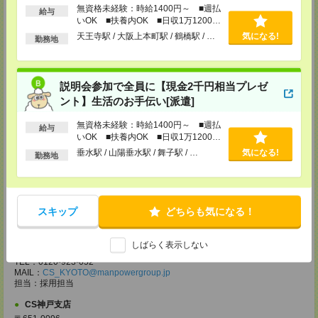
無資格未経験：時給1400円～ ■週払
給与
【電話登録】30分程度
いOK ■扶養内OK ■日収1万1200円
・経験やご希望などをインタビュー
以上
・お仕事のご紹介など
天王寺駅 / 大阪上本町駅 / 鶴橋駅 / …
気になる!
勤務地
登録場所
CS大阪支店
説明会参加で全員に【現金2千円相当プレゼ
大阪府大阪市北区堂島2-2-2 近鉄堂島ビル11ＦMAP
ント】生活のお手伝い[派遣]
TEL：0120-923-052
MAIL：
CS_OSAKA@manpowergroup.jp
無資格未経験：時給1400円～ ■週払
担当：採用担当
給与
いOK ■扶養内OK ■日収1万1200円
CS難波支店
以上
垂水駅 / 山陽垂水駅 / 舞子駅 / …
気になる!
勤務地
〒542-0076
大阪市中央区難波 2-2-3 御堂筋グランドビル 3F
TEL：0120-923-052
MAIL：
CS_NANBA@manpowergroup.jp
担当：採用担当
スキップ
どちらも気になる！
CS京都支店
〒600-8008
しばらく表示しない
京都府京都市下京区四条通烏丸東入ル長刀鉾町 8 京都三井ビル 6F
TEL：0120-923-052
MAIL：
CS_KYOTO@manpowergroup.jp
担当：採用担当
CS神戸支店