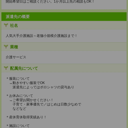
開始希望日はご相談ください。1か月以上先の相談もOK！
派遣先の概要
社名
人気大手介護施設～老舗小規模介護施設まで！
業種
介護サービス
配属先について
＊服装について
→動きやすい服装でOK
派遣先によってはポロシャツの貸与あり
＊お休みについて
→ご希望お聞かせください！
子育て・家事優先で／はじめは日数少なめで
などなど
＊産休育休取得実績あり！
＊施設について