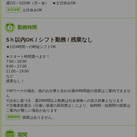
週2日～5日OK（月～金） ★土日休みOK
土日休みOK
休日休暇
勤務時間
5ｈ以内OK / シフト勤務 / 残業なし
★1日4時間～の時短シフトOK
★スタート時間選べます！
7:00～16:00
9:00～17:00
11:00～19:00
など
残業なし！
※Wワークの場合、他のお仕事と合わせ週40時間超の就業はご案内できませ
ん
※法令に基づき、週20時間以上勤務は社会保険への加入対象となります
※労働者派遣法（日雇い派遣の原則禁止）により、短時間・短期間の就業は
ご案内が難しい場合があります
残業はありません。
残業時間
期間