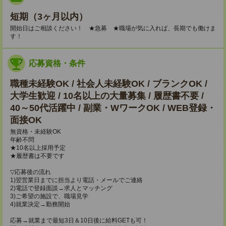
短期（3ヶ月以内）
開始日はご相談ください！ ★急募 ★職場が気に入れば、長期でも働けま
す！
応募資格・条件
職種未経験OK / 社会人未経験OK / ブランクOK /
大学生歓迎 / 10名以上の大量募集 / 履歴書不要 /
40～50代活躍中 / 副業・WワークOK / WEB登録・
面接OK
無資格・未経験OK
年齢不問
★10名以上採用予定
★履歴書は不要です
▽応募後の流れ
1)翌営業日までに担当より電話・メールでご連絡
2)電話で登録面談→求人とマッチング
3)ご希望の施設で、職場見学
4)就業決定→勤務開始
応募→就業まで最短3日＆10日後に給料GETも可！