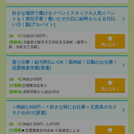
好きな場所で働けるイベントスタッフ☆人気イベン
トも！来社不要！働いたその日に給料もらえる日払
い◎｜阪[アルバイト]
[給 与]
日給16,500円～
[勤務地]
大阪府大阪市天王寺区生玉前町（最寄り
気になる！
駅：谷町九丁目駅）
座り仕事！給与即払いOK！高時給！日勤のお仕事！
品質検査作業[派遣]
[給 与]
時給1430円
[交通費]
交通費支給有り
気になる！
[勤務地]
高田市駅から徒歩10分
＜時給1,500円～＊好きな時にお仕事＞文房具のモク
モク仕分け[派遣]
[給 与]
時給1,500円～1,875円
[交通費]
■ 交通費規定内支給 ※派遣先による