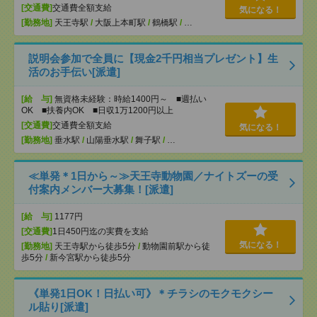
[交通費]
交通費全額支給
気になる！
[勤務地]
天王寺駅
/
大阪上本町駅
/
鶴橋駅
/
…
説明会参加で全員に【現金2千円相当プレゼント】生
活のお手伝い[派遣]
[給 与]
無資格未経験：時給1400円～ ■週払い
OK ■扶養内OK ■日収1万1200円以上
[交通費]
交通費全額支給
気になる！
[勤務地]
垂水駅
/
山陽垂水駅
/
舞子駅
/
…
≪単発＊1日から～≫天王寺動物園／ナイトズーの受
付案内メンバー大募集！[派遣]
[給 与]
1177円
[交通費]
1日450円迄の実費を支給
気になる！
[勤務地]
天王寺駅から徒歩5分
/
動物園前駅から徒
歩5分
/
新今宮駅から徒歩5分
《単発1日OK！日払い可》＊チラシのモクモクシー
ル貼り[派遣]