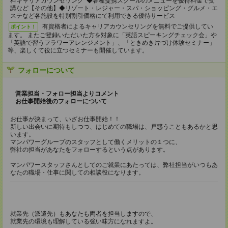
料キャリアカウンセリング ◆各種提携スクールのメニューを優待料金で受
講など【その他】◆リゾート・レジャー・スパ・ショッピング・グルメ・エ
ステなど各施設を特別割引価格にて利用できる優待サービス
有資格者によるキャリアカウンセリングを無料でご提供してい
ポイント！
ます。 またご登録いただいた方を対象に「英語スピーキングチェック会」や
「英語で習うフラワーアレンジメント」、「ときめき片づけ体験セミナー」
等、楽しくて役に立つセミナーも開催しています。
フォローについて
営業担当・フォロー担当よりコメント
お仕事開始後のフォローについて
お仕事が決まって、いざお仕事開始！！
新しい出会いに期待もしつつ、はじめての職場は、戸惑うこともあるかと思
います。
マンパワーグループのスタッフとして働くメリットの１つに、
弊社の担当があなたをフォローするという点があります。
マンパワースタッフさんとしてのご就業にあたっては、弊社担当がいつもあ
なたの職場・仕事に関しての相談役になります。
就業先（派遣先）もあなたも両者を担当しますので、
就業先の環境も理解している強い味方になれますよ。