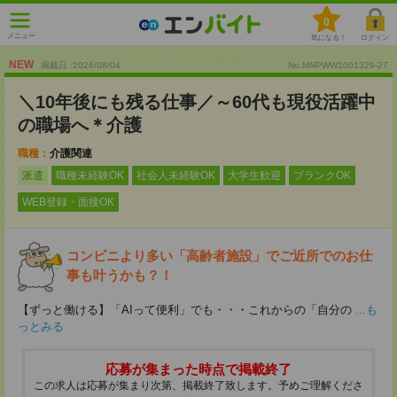
0
メニュー
気になる！
ログイン
NEW
掲載日 :2026
/
08
/
04
No.MNPWW1001329-27
＼10年後にも残る仕事／～60代も現役活躍中
の職場へ＊介護
職種：
介護関連
派遣
職種未経験OK
社会人未経験OK
大学生歓迎
ブランクOK
WEB登録・面接OK
コンビニより多い「高齢者施設」でご近所でのお仕
事も叶うかも？！
【ずっと働ける】「AIって便利」でも・・・これからの「自分の
...も
っとみる
応募が集まった時点で掲載終了
この求人は応募が集まり次第、掲載終了致します。予めご理解くださ