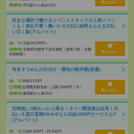
気になる！
[勤務地]
浮孔駅から徒歩15分
好きな場所で働けるイベントスタッフ☆人気イベン
トも！来社不要！働いたその日に給料もらえる日払
い◎｜阪[アルバイト]
[給 与]
日給16,500円～
[勤務地]
京都府京都市下京区真町（最寄り駅：京都
気になる！
河原町駅）
有名そうめんの仕分け・梱包の軽作業[派遣]
[給 与]
時給1150円
[交通費]
交通費全額支給（上限13000円／月）
気になる！
[勤務地]
榛原駅から車20分
定時無し⁉終わったら帰る！タイパ重視派は必見！日
払い＆直行直帰OK★今なら日給1000円サービスも⁉
[アルバイト]
[給 与]
日給6,500円～25,500円