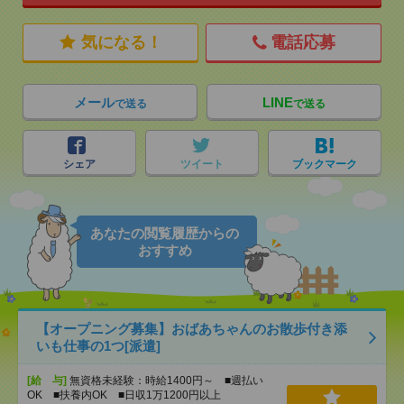
気になる！
電話応募
メール
LINE
で送る
で送る
シェア
ツイート
ブックマーク
あなたの閲覧履歴からの
おすすめ
【オープニング募集】おばあちゃんのお散歩付き添
いも仕事の1つ[派遣]
[給 与]
無資格未経験：時給1400円～ ■週払い
OK ■扶養内OK ■日収1万1200円以上