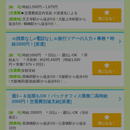
[給 与]
時給1,500円～1,875円
[交通費]
■ 交通費規定内支給 ※派遣先による
気になる！
[勤務地]
天王寺駅から徒歩5分
/
大阪上本町駅から
徒歩5分
/
鶴橋駅から徒歩5分
/
…
≪残業なし×電話なし≫旅行ツアーの入力＋事務＊時
給1600円！[派遣]
[給 与]
時給1600円 ＊日払い・週払いOK ＊昇
給あり ＊月収例：約245,440円 （時給1,600
円 × 実働7.67h × 20日）
[交通費]
全額支給
気になる！
[勤務地]
西梅田駅から徒歩2分
/
大阪駅から徒歩4分
/
大阪梅田(阪急線)駅から徒歩6分
/
…
週3～＆短期もOK！バックオフィス業務〇高時給
2000円！交通費別途支給[派遣]
[給 与]
時給 2000円 ＊日払い・週払いOK（当社
規定）
[勤務地]
長堀橋駅から徒歩3分
/
心斎橋駅から徒歩
気になる！
10分