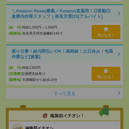
＼Amazon Ready募集／Amazon直雇用！◎夜勤◎
倉庫内作業スタッフ｜奈良天理DS[アルバイト]
[給 与]
時給1,200円～1,500円
[勤務地]
奈良県天理市嘉幡町146-5
気になる！
座り仕事！給与即払いOK！高時給！土日休み！包装
作業など[派遣]
[給 与]
時給1300円
[交通費]
交通費支給有り
気になる！
[勤務地]
天満橋駅から徒歩10分
すべて見る
編集部イチオシ