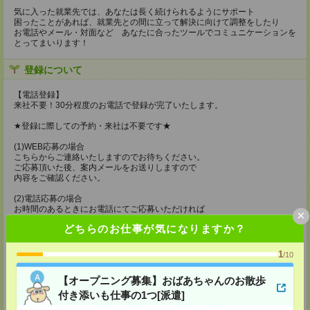
気に入った就業先では、あなたは長く続けられるようにサポート
困ったことがあれば、就業先との間に立って解決に向けて調整をしたり
お電話やメール・対面など あなたに合ったツールでコミュニケーションを
とってまいります！
登録について
【電話登録】
来社不要！30分程度のお電話で登録が完了いたします。
★登録に際しての予約・来社は不要です★
(1)WEB応募の場合
こちらからご連絡いたしますのでお待ちください。
ご応募頂いた後、案内メールをお送りしますので
内容をご確認ください。
(2)電話応募の場合
お時間のあるときにお電話にてご応募いただければ
×
その場で登録も可能です。
どちらのお仕事が気になりますか？
持ち物
1
/10
【電話登録】
弊社HPよりマイページ作成をお願いします
【オープニング募集】おばあちゃんのお散歩
電話での登録の際に、マイページ作成をいただいた旨をお伝えください。
付き添いも仕事の1つ[派遣]
所要時間