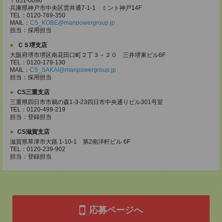
〒651-0096
兵庫県神戸市中央区雲井通7-1-1 ミント神戸14F
TEL：0120-769-350
MAIL：
CS_KOBE@manpowergroup.jp
担当：採用担当
ＣＳ堺支店
大阪府堺市堺区南花田口町２丁３－２０ 三井堺東ビル6F
TEL：0120-179-130
MAIL：
CS_SAKAI@manpowergroup.jp
担当：採用担当
CS三重支店
三重県四日市市鵜の森1-3-23四日市中央通りビル301号室
TEL：0120-499-219
担当：登録担当
CS滋賀支店
滋賀県草津市大路 1-10-1 第2南洋軒ビル 6F
TEL：0120-239-902
担当：登録担当
応募ページへ