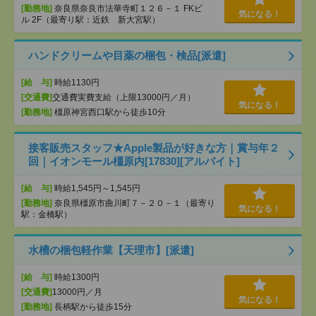
[勤務地]
奈良県奈良市法華寺町１２６－１ FKビ
気になる！
ル 2F（最寄り駅：近鉄 新大宮駅）
ハンドクリームや目薬の梱包・検品[派遣]
[給 与]
時給1130円
[交通費]
交通費実費支給（上限13000円／月）
気になる！
[勤務地]
橿原神宮西口駅から徒歩10分
接客販売スタッフ★Apple製品が好きな方｜賞与年２
回｜イオンモール橿原内[17830][アルバイト]
[給 与]
時給1,545円～1,545円
[勤務地]
奈良県橿原市曲川町７－２０－１（最寄り
気になる！
駅：金橋駅）
水槽の梱包軽作業【天理市】[派遣]
[給 与]
時給1300円
[交通費]
13000円／月
気になる！
[勤務地]
長柄駅から徒歩15分