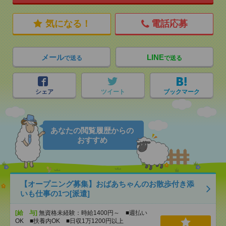
気になる！
電話応募
メール
LINE
で送る
で送る
シェア
ツイート
ブックマーク
あなたの閲覧履歴からの
おすすめ
【オープニング募集】おばあちゃんのお散歩付き添
いも仕事の1つ[派遣]
[給 与]
無資格未経験：時給1400円～ ■週払い
OK ■扶養内OK ■日収1万1200円以上