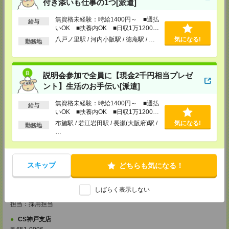
付き添いも仕事の1つ[派遣]
【電話登録】30分程度
・経験やご希望などをインタビュー
無資格未経験：時給1400円～ ■週払
給与
・お仕事のご紹介など
いOK ■扶養内OK ■日収1万1200円
以上
八戸ノ里駅 / 河内小阪駅 / 徳庵駅 / …
気になる!
登録場所
勤務地
CS大阪支店
大阪府大阪市北区堂島2-2-2 近鉄堂島ビル11ＦMAP
説明会参加で全員に【現金2千円相当プレゼ
TEL：0120-923-052
MAIL：
CS_OSAKA@manpowergroup.jp
ント】生活のお手伝い[派遣]
担当：採用担当
無資格未経験：時給1400円～ ■週払
給与
CS難波支店
いOK ■扶養内OK ■日収1万1200円
〒542-0076
以上
布施駅 / 若江岩田駅 / 長瀬(大阪府)駅 /
気になる!
大阪市中央区難波 2-2-3 御堂筋グランドビル 3F
勤務地
…
TEL：0120-923-052
MAIL：
CS_NANBA@manpowergroup.jp
担当：採用担当
CS京都支店
スキップ
どちらも気になる！
〒600-8008
京都府京都市下京区四条通烏丸東入ル長刀鉾町 8 京都三井ビル 6F
TEL：0120-923-052
しばらく表示しない
MAIL：
CS_KYOTO@manpowergroup.jp
担当：採用担当
CS神戸支店