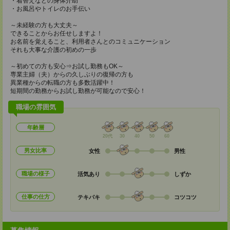
・着替えなどの身体介助
・お風呂やトイレのお手伝い
～未経験の方も大丈夫～
できることからお任せしますよ！
お名前を覚えること、利用者さんとのコミュニケーション
それも大事な介護の初めの一歩
～初めての方も安心⇒お試し勤務もOK～
専業主婦（夫）からの久しぶりの復帰の方も
異業種からの転職の方も多数活躍中！
短期間の勤務からお試し勤務が可能なので安心！
職場の雰囲気
年齢層
20代
30
40
50
60
男女比率
女性
男性
職場の様子
活気あり
しずか
仕事の仕方
テキパキ
コツコツ