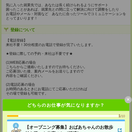
気に入った就業先では、あなたは長く続けられるようにサポート
困ったことがあれば、就業先との間に立って解決に向けて調整をしたり
お電話やメール・対面など あなたに合ったツールでコミュニケーションを
とってまいります！
登録について
【電話登録】
来社不要！30分程度のお電話で登録が完了いたします。
★登録に際しての予約・来社は不要です★
(1)WEB応募の場合
こちらからご連絡いたしますのでお待ちください。
ご応募頂いた後、案内メールをお送りしますので
内容をご確認ください。
(2)電話応募の場合
お時間のあるときにお電話にてご応募いただければ
その場で登録も可能です。
×
持ち物
どちらのお仕事が気になりますか？
【電話登録】
弊社HPよりマイページ作成をお願いします
1
/10
電話での登録の際に、マイページ作成をいただいた旨をお伝えください。
【オープニング募集】おばあちゃんのお散歩
所要時間