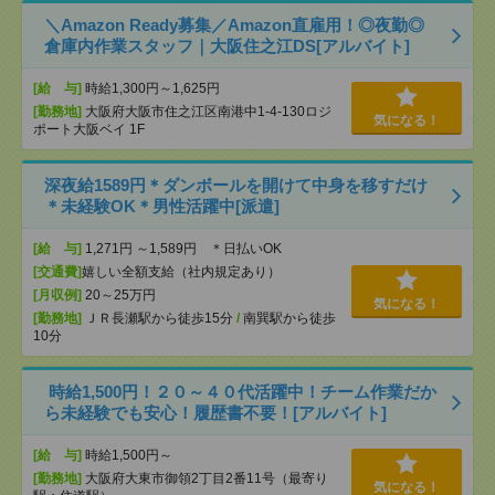
＼Amazon Ready募集／Amazon直雇用！◎夜勤◎
倉庫内作業スタッフ｜大阪住之江DS[アルバイト]
[給 与]
時給1,300円～1,625円
[勤務地]
大阪府大阪市住之江区南港中1-4-130ロジ
気になる！
ポート大阪ベイ 1F
深夜給1589円＊ダンボールを開けて中身を移すだけ
＊未経験OK＊男性活躍中[派遣]
[給 与]
1,271円 ～1,589円 ＊日払いOK
[交通費]
嬉しい全額支給（社内規定あり）
[月収例]
20～25万円
気になる！
[勤務地]
ＪＲ長瀬駅から徒歩15分
/
南巽駅から徒歩
10分
時給1,500円！２０～４０代活躍中！チーム作業だか
ら未経験でも安心！履歴書不要！[アルバイト]
[給 与]
時給1,500円～
[勤務地]
大阪府大東市御領2丁目2番11号（最寄り
気になる！