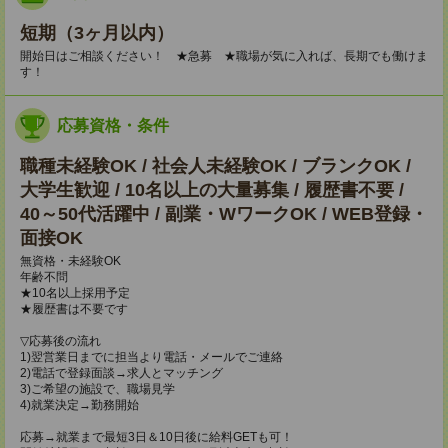
短期（3ヶ月以内）
開始日はご相談ください！ ★急募 ★職場が気に入れば、長期でも働けま
す！
応募資格・条件
職種未経験OK / 社会人未経験OK / ブランクOK /
大学生歓迎 / 10名以上の大量募集 / 履歴書不要 /
40～50代活躍中 / 副業・WワークOK / WEB登録・
面接OK
無資格・未経験OK
年齢不問
★10名以上採用予定
★履歴書は不要です
▽応募後の流れ
1)翌営業日までに担当より電話・メールでご連絡
2)電話で登録面談→求人とマッチング
3)ご希望の施設で、職場見学
4)就業決定→勤務開始
応募→就業まで最短3日＆10日後に給料GETも可！