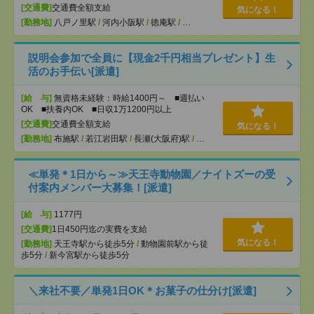
[交通費]
交通費全額支給
気になる！
[勤務地]
八戸ノ里駅
/
河内小阪駅
/
徳庵駅
/
…
説明会参加で全員に【現金2千円相当プレゼント】生
活のお手伝い[派遣]
[給 与]
無資格未経験：時給1400円～ ■週払い
OK ■扶養内OK ■日収1万1200円以上
[交通費]
交通費全額支給
気になる！
[勤務地]
布施駅
/
若江岩田駅
/
長瀬(大阪府)駅
/
…
≪単発＊1日から～≫天王寺動物園／ナイトズーの受
付案内メンバー大募集！[派遣]
[給 与]
1177円
[交通費]
1日450円迄の実費を支給
気になる！
[勤務地]
天王寺駅から徒歩5分
/
動物園前駅から徒
歩5分
/
新今宮駅から徒歩5分
＼来社不要／単発1日OK＊お菓子の仕分け[派遣]