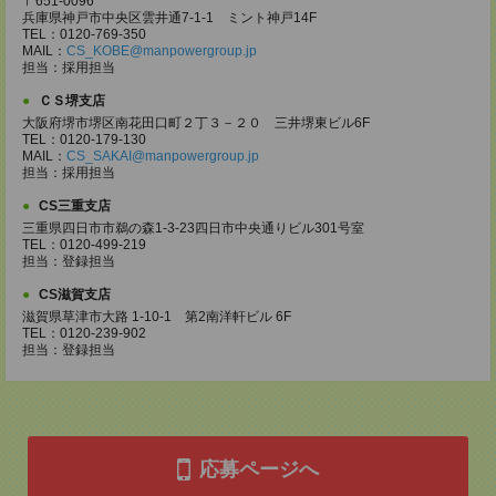
〒651-0096
兵庫県神戸市中央区雲井通7-1-1 ミント神戸14F
TEL：0120-769-350
MAIL：
CS_KOBE@manpowergroup.jp
担当：採用担当
ＣＳ堺支店
大阪府堺市堺区南花田口町２丁３－２０ 三井堺東ビル6F
TEL：0120-179-130
MAIL：
CS_SAKAI@manpowergroup.jp
担当：採用担当
CS三重支店
三重県四日市市鵜の森1-3-23四日市中央通りビル301号室
TEL：0120-499-219
担当：登録担当
CS滋賀支店
滋賀県草津市大路 1-10-1 第2南洋軒ビル 6F
TEL：0120-239-902
担当：登録担当
応募ページへ