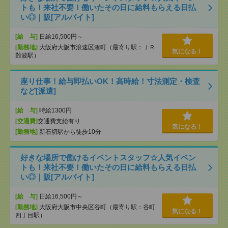
トも！来社不要！働いたその日に給料もらえる日払
い◎｜阪[アルバイト]
[給 与]
日給16,500円～
[勤務地]
大阪府大阪市浪速区湊町（最寄り駅：ＪＲ
気になる！
難波駅）
座り仕事！給与即払いOK！高時給！寸法測定・検査
など[派遣]
[給 与]
時給1300円
[交通費]
交通費支給有り
気になる！
[勤務地]
新石切駅から徒歩10分
好きな場所で働けるイベントスタッフ☆人気イベン
トも！来社不要！働いたその日に給料もらえる日払
い◎｜阪[アルバイト]
[給 与]
日給16,500円～
[勤務地]
大阪府大阪市中央区谷町（最寄り駅：谷町
気になる！
四丁目駅）