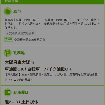
募集情報
給与
無資格未経験：時給1350円～ 経験者：時給1450円～ ★日払い／週払い
制度あり（月払いも選べます）※稼働開始時は手続き完了次第のお支払いと
なります。
交通費別途支給あり
交通費全額支給※規定有
交通費
勤務地
大阪府東大阪市
車通勤OK / 自転車・バイク通勤OK
【東大阪市】布施・鴻池新田・瓢箪山・八戸ノ里・新石切など勤務地多数！
＜シニア向け施設＞
勤務曜日
週2～3 / 土日祝休