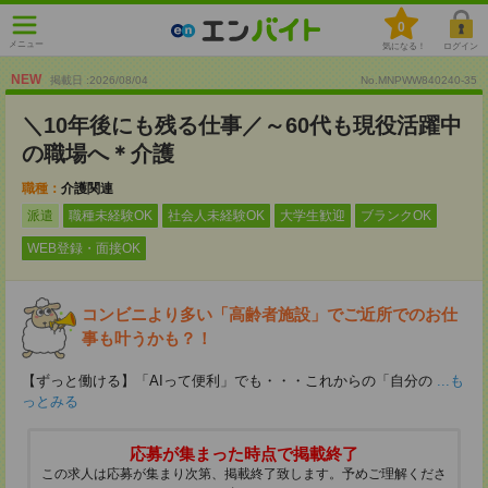
0
メニュー
気になる！
ログイン
NEW
掲載日 :2026
/
08
/
04
No.MNPWW840240-35
＼10年後にも残る仕事／～60代も現役活躍中
の職場へ＊介護
職種：
介護関連
派遣
職種未経験OK
社会人未経験OK
大学生歓迎
ブランクOK
WEB登録・面接OK
コンビニより多い「高齢者施設」でご近所でのお仕
事も叶うかも？！
【ずっと働ける】「AIって便利」でも・・・これからの「自分の
...も
っとみる
応募が集まった時点で掲載終了
この求人は応募が集まり次第、掲載終了致します。予めご理解くださ