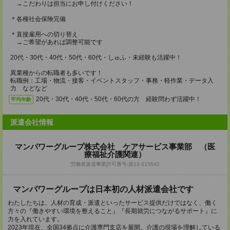
→こだわりは担当にお申し付けください！
＊各種社会保険完備
＊直接雇用への切り替え
→ご希望があれば調整可能です
20代・30代・40代・50代・60代・しゅふ・未経験も活躍中！
異業種からの転職者も多いです！
転職例：工場・物流・接客・イベントスタッフ・事務・軽作業・データ入
力 などなど
20代・30代・40代・50代・60代の方 経験問わず活躍中！
平均年齢
派遣会社情報
マンパワーグループ株式会社 ケアサービス事業部 （医
療福祉介護関連）
労働者派遣事業許可番号:派13-315642
マンパワーグループは日本初の人材派遣会社です
わたしたちは、人材の育成・派遣といったサービス提供だけではなく、働く
方々の『働きやすい環境を整えること』『長期就労につながるサポート』に
力を入れています。
2023年現在、全国34拠点に介護専門支店を展開。介護の現場を理解している