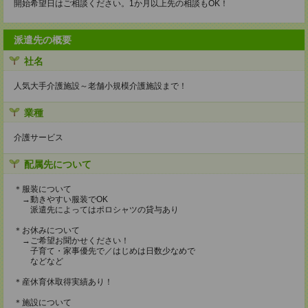
開始希望日はご相談ください。1か月以上先の相談もOK！
派遣先の概要
社名
人気大手介護施設～老舗小規模介護施設まで！
業種
介護サービス
配属先について
＊服装について
→動きやすい服装でOK
派遣先によってはポロシャツの貸与あり
＊お休みについて
→ご希望お聞かせください！
子育て・家事優先で／はじめは日数少なめで
などなど
＊産休育休取得実績あり！
＊施設について