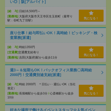
い◎｜阪[アルバイト]
[給 与]
日給16,500円～
[勤務地]
大阪府大阪市天王寺区生玉前町（最寄り
気になる！
駅：谷町九丁目駅）
座り仕事！給与即払いOK！高時給！ピッキング・検
査業務[派遣]
[給 与]
時給1350円
[交通費]
交通費支給有り
気になる！
[勤務地]
吉田(大阪府)駅から徒歩11分
週3～＆短期もOK！バックオフィス業務〇高時給
2000円！交通費別途支給[派遣]
[給 与]
時給 2000円 ＊日払い・週払いOK（当社
規定）
[勤務地]
長堀橋駅から徒歩3分
/
心斎橋駅から徒歩
気になる！
10分
好きな場所で働けるイベントスタッフ☆人気イベン