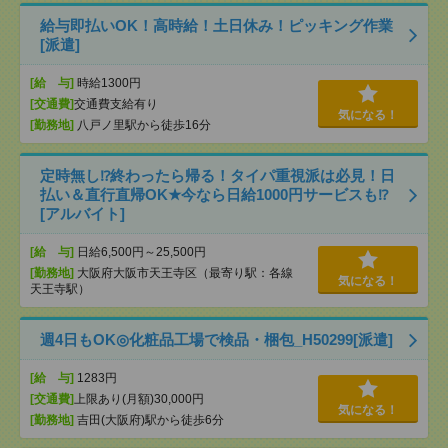
給与即払いOK！高時給！土日休み！ピッキング作業
[派遣]
[給 与]
時給1300円
[交通費]
交通費支給有り
気になる！
[勤務地]
八戸ノ里駅から徒歩16分
定時無し⁉終わったら帰る！タイパ重視派は必見！日
払い＆直行直帰OK★今なら日給1000円サービスも⁉
[アルバイト]
[給 与]
日給6,500円～25,500円
[勤務地]
大阪府大阪市天王寺区（最寄り駅：各線
気になる！
天王寺駅）
週4日もOK◎化粧品工場で検品・梱包_H50299[派遣]
[給 与]
1283円
[交通費]
上限あり(月額)30,000円
気になる！
[勤務地]
吉田(大阪府)駅から徒歩6分