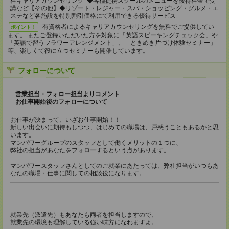
料キャリアカウンセリング ◆各種提携スクールのメニューを優待料金で受
講など【その他】◆リゾート・レジャー・スパ・ショッピング・グルメ・エ
ステなど各施設を特別割引価格にて利用できる優待サービス
有資格者によるキャリアカウンセリングを無料でご提供してい
ポイント！
ます。 またご登録いただいた方を対象に「英語スピーキングチェック会」や
「英語で習うフラワーアレンジメント」、「ときめき片づけ体験セミナー」
等、楽しくて役に立つセミナーも開催しています。
フォローについて
営業担当・フォロー担当よりコメント
お仕事開始後のフォローについて
お仕事が決まって、いざお仕事開始！！
新しい出会いに期待もしつつ、はじめての職場は、戸惑うこともあるかと思
います。
マンパワーグループのスタッフとして働くメリットの１つに、
弊社の担当があなたをフォローするという点があります。
マンパワースタッフさんとしてのご就業にあたっては、弊社担当がいつもあ
なたの職場・仕事に関しての相談役になります。
就業先（派遣先）もあなたも両者を担当しますので、
就業先の環境も理解している強い味方になれますよ。