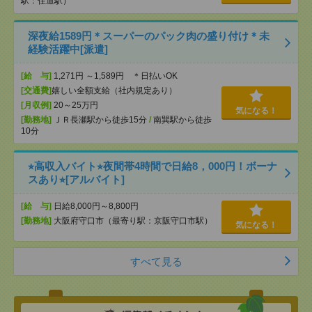
駅：住道駅）
深夜給1589円＊スーパーのパック肉の盛り付け＊未
経験活躍中[派遣]
[給 与]
1,271円 ～1,589円 ＊日払いOK
[交通費]
嬉しい全額支給（社内規定あり）
[月収例]
20～25万円
気になる！
[勤務地]
ＪＲ長瀬駅から徒歩15分
/
南巽駅から徒歩
10分
⭐︎高収入バイト⭐︎夜間帯4時間で日給8，000円！ボーナ
スあり⭐︎[アルバイト]
[給 与]
日給8,000円～8,800円
[勤務地]
大阪府守口市（最寄り駅：京阪守口市駅）
気になる！
すべて見る