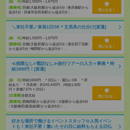
[給 与]
時給1,500円～1,875円
[勤務地]
貝塚(大阪府)駅から徒歩5分
/
東貝塚駅から
気になる！
徒歩5分
/
貝塚市役所前駅から徒歩5分
/
…
＼来社不要／単発1日OK＊文房具の仕分け[派遣]
[給 与]
時給1,500円～1,875円
[勤務地]
京橋(大阪府)駅から徒歩5分
/
蒲生四丁目駅
気になる！
から徒歩5分
/
鴫野駅から徒歩5分
/
…
≪残業なし×電話なし≫旅行ツアーの入力＋事務＊時
給1600円！[派遣]
[給 与]
時給1600円 ＊日払い・週払いOK ＊昇
給あり ＊月収例：約245,440円 （時給1,600
円 × 実働7.67h × 20日）
[交通費]
全額支給
気になる！
[勤務地]
西梅田駅から徒歩2分
/
大阪駅から徒歩4分
/
大阪梅田(阪急線)駅から徒歩6分
/
…
好きな場所で働けるイベントスタッフ☆人気イベン
トも！来社不要！働いたその日に給料もらえる日払