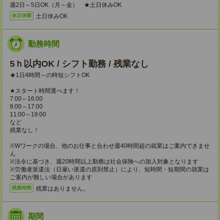
週2日～5日OK（月～金） ★土日休みOK
土日休みOK
休日休暇
勤務時間
5ｈ以内OK / シフト勤務 / 残業なし
★1日4時間～の時短シフトOK
★スタート時間選べます！
7:00～16:00
9:00～17:00
11:00～19:00
など
残業なし！
※Wワークの場合、他のお仕事と合わせ週40時間超の就業はご案内できませ
ん
※法令に基づき、週20時間以上勤務は社会保険への加入対象となります
※労働者派遣法（日雇い派遣の原則禁止）により、短時間・短期間の就業は
ご案内が難しい場合があります
残業はありません。
残業時間
期間