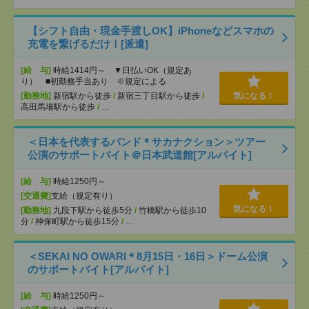
【シフト自由・現金手渡しOK】iPhoneなどスマホの
充電を繋げるだけ！[派遣]
[給 与]
時給1414円～ ▼日払いOK（規定あ
り） ■初勤務手当あり ※規定による
[勤務地]
新宿駅から徒歩
/
新宿三丁目駅から徒歩
/
気になる！
高田馬場駅から徒歩
/
…
＜日本を代表するバンド＊サカナクション＞ツアー
公演のサポートバイト＠日本武道館[アルバイト]
[給 与]
時給1250円～
[交通費]
支給（規定有り）
気になる！
[勤務地]
九段下駅から徒歩5分
/
竹橋駅から徒歩10
分
/
神保町駅から徒歩15分
/
…
＜SEKAI NO OWARI＊8月15日・16日＞ドーム公演
のサポートバイト[アルバイト]
[給 与]
時給1250円～