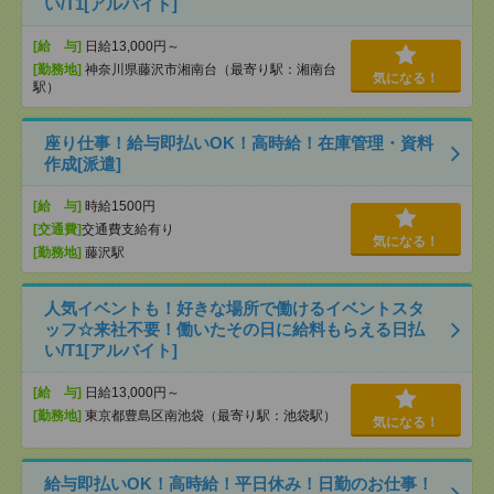
い/T1[アルバイト]
[給 与]
日給13,000円～
[勤務地]
神奈川県藤沢市湘南台（最寄り駅：湘南台
気になる！
駅）
座り仕事！給与即払いOK！高時給！在庫管理・資料
作成[派遣]
[給 与]
時給1500円
[交通費]
交通費支給有り
気になる！
[勤務地]
藤沢駅
人気イベントも！好きな場所で働けるイベントスタ
ッフ☆来社不要！働いたその日に給料もらえる日払
い/T1[アルバイト]
[給 与]
日給13,000円～
[勤務地]
東京都豊島区南池袋（最寄り駅：池袋駅）
気になる！
給与即払いOK！高時給！平日休み！日勤のお仕事！