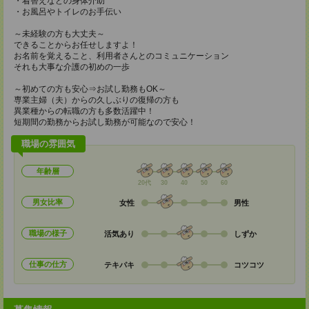
・着替えなどの身体介助
・お風呂やトイレのお手伝い
～未経験の方も大丈夫～
できることからお任せしますよ！
お名前を覚えること、利用者さんとのコミュニケーション
それも大事な介護の初めの一歩
～初めての方も安心⇒お試し勤務もOK～
専業主婦（夫）からの久しぶりの復帰の方も
異業種からの転職の方も多数活躍中！
短期間の勤務からお試し勤務が可能なので安心！
職場の雰囲気
年齢層
20代
30
40
50
60
男女比率
女性
男性
職場の様子
活気あり
しずか
仕事の仕方
テキパキ
コツコツ