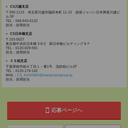
CS川越支店
〒350-1123 埼玉県川越市脇田本町 11-15 損保ジャパン日本興亜川越ビ
ル 5F
TEL：048-643-6132
担当：採用担当
CS日本橋支店
〒103-0027
東京都中央区日本橋 3-8-2 新日本橋ビルディング８Ｆ
TEL：0120-829-591
担当：採用担当
ＣＳ柏支店
千葉県柏市柏６丁目１－番1号 流鉄柏ビル2F
TEL：0120-179-142
MAIL：
CS_KASHIWA@manpowergroup.jp
担当：採用担当
応募ページへ