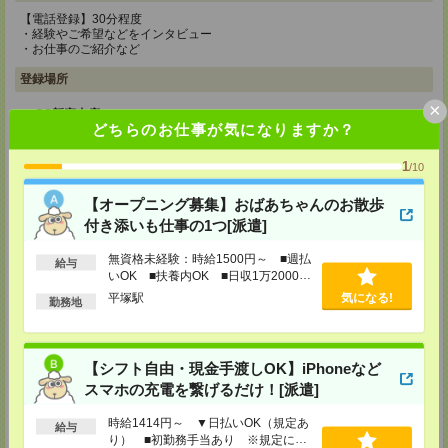
【電話登録】30分程度
・経験やご希望などをインタビュー
・お仕事のご紹介など
登録場所
×
CS新宿支店
どちらのお仕事が気になりますか？
〒163-1517
東京都新宿区西新宿 1-6-1 新宿エルタワー 17F
TEL：0120-659-458
1
/10
MAIL：
CS_SHINJUKU@manpowergroup.jp
担当：採用担当
【オープニング募集】おばあちゃんのお散歩
付き添いも仕事の1つ[派遣]
CS立川支店
〒190-0012
無資格未経験：時給1500円～ ■週払
東京都立川市曙町2-34-7 ファーレイーストビル 8F
給与
TEL：0120-659-460
いOK ■扶養内OK ■日収1万2000円
MAIL：
CS_TACHIKAWA@manpowergroup.jp
以上
平塚駅
気になる!
勤務地
担当：採用担当
CS横浜支店
〒220-8136
【シフト自由・現金手渡しOK】iPhoneなど
神奈川県横浜市西区みなとみらい 2-2-1 横浜ランドマークタワー36F
TEL：0120-659-459
スマホの充電を繋げるだけ！[派遣]
MAIL：
CS_YOKOHAMA@manpowergroup.jp
担当：採用担当
時給1414円～ ▼日払いOK（規定あ
給与
り） ■初勤務手当あり ※規定によ
CS大宮支店