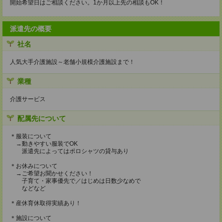
開始希望日はご相談ください。1か月以上先の相談もOK！
派遣先の概要
社名
人気大手介護施設～老舗小規模介護施設まで！
業種
介護サービス
配属先について
＊服装について
→動きやすい服装でOK
派遣先によってはポロシャツの貸与あり
＊お休みについて
→ご希望お聞かせください！
子育て・家事優先で／はじめは日数少なめで
などなど
＊産休育休取得実績あり！
＊施設について