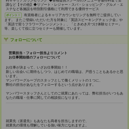
料キャリアカウンセリング ◆各種提携スクールのメニューを優待料金で受
講など【その他】◆リゾート・レジャー・スパ・ショッピング・グルメ・エ
ステなど各施設を特別割引価格にて利用できる優待サービス
有資格者によるキャリアカウンセリングを無料でご提供してい
ポイント！
ます。 またご登録いただいた方を対象に「英語スピーキングチェック会」や
「英語で習うフラワーアレンジメント」、「ときめき片づけ体験セミナー」
等、楽しくて役に立つセミナーも開催しています。
フォローについて
営業担当・フォロー担当よりコメント
お仕事開始後のフォローについて
お仕事が決まって、いざお仕事開始！！
新しい出会いに期待もしつつ、はじめての職場は、戸惑うこともあるかと思
います。
マンパワーグループのスタッフとして働くメリットの１つに、
弊社の担当があなたをフォローするという点があります。
マンパワースタッフさんとしてのご就業にあたっては、弊社担当がいつもあ
なたの職場・仕事に関しての相談役になります。
就業先（派遣先）もあなたも両者を担当しますので、
就業先の環境も理解している強い味方になれますよ。