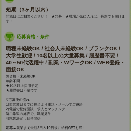
短期（3ヶ月以内）
開始日はご相談ください！ ★急募 ★職場が気に入れば、長期でも働けま
す！
応募資格・条件
職種未経験OK / 社会人未経験OK / ブランクOK /
大学生歓迎 / 10名以上の大量募集 / 履歴書不要 /
40～50代活躍中 / 副業・WワークOK / WEB登録・
面接OK
無資格・未経験OK
年齢不問
★10名以上採用予定
★履歴書は不要です
▽応募後の流れ
1)翌営業日までに担当より電話・メールでご連絡
2)電話で登録面談→求人とマッチング
3)ご希望の施設で、職場見学
4)就業決定→勤務開始
応募→就業まで最短3日＆10日後に給料GETも可！