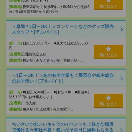
[交通費]
支給（規定有り）
気になる！
[勤務地]
後楽園駅から徒歩5分
/
水道橋駅から徒歩5
分
/
春日(東京都)駅から徒歩7分
＜単発＊1日～OK！＞コンサートなどのグッズ販売
スタッフ＊[アルバイト]
[給 与]
日給1万5000円～ ■最大で日給2万8500
円！
[交通費]
交通費規定支給
気になる！
[勤務地]
横浜駅
/
みなとみらい駅
/
西横浜駅
/
…
＜1日～OK！＞あの有名企業も！展示会や株主総会
のお手伝い！[アルバイト]
[給 与]
■日給16,840円～ ■日払いOK ■実働3時
間5,120円のお仕事あります！
[交通費]
一部支給
気になる！
[勤務地]
東京駅
/
水道橋駅
/
有楽町駅
/
…
ちいさいかわいいキャラのイベントも！好きな場所
で働ける☆来社不要！働いたその日に給料もらえる