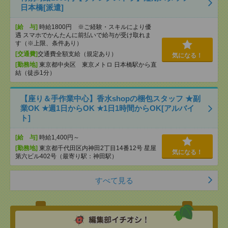
日本橋[派遣]
[給 与]
時給1800円 ※ご経験・スキルにより優
遇 スマホでかんたんに前払いで給与が受け取れま
す（※上限、条件あり）
[交通費]
交通費全額支給（規定あり）
気になる！
[勤務地]
東京都中央区 東京メトロ 日本橋駅から直
結（徒歩1分）
【座り＆手作業中心】香水shopの梱包スタッフ ★副
業OK ★週1日からOK ★1日1時間からOK[アルバイ
ト]
[給 与]
時給1,400円～
[勤務地]
東京都千代田区内神田2丁目14番12号 星屋
気になる！
第六ビル402号（最寄り駅：神田駅）
すべて見る