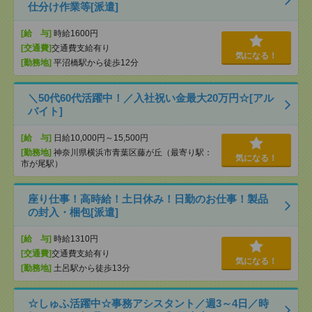
仕分け作業等[派遣]
[給 与]
時給1600円
[交通費]
交通費支給有り
気になる！
[勤務地]
平沼橋駅から徒歩12分
＼50代60代活躍中！／入社祝い金最大20万円☆[アル
バイト]
[給 与]
日給10,000円～15,500円
[勤務地]
神奈川県横浜市青葉区藤が丘（最寄り駅：
気になる！
市が尾駅）
座り仕事！高時給！土日休み！日勤のお仕事！製品
の封入・梱包[派遣]
[給 与]
時給1310円
[交通費]
交通費支給有り
気になる！
[勤務地]
土呂駅から徒歩13分
☆しゅふ活躍中☆事務アシスタント／週3～4日／時