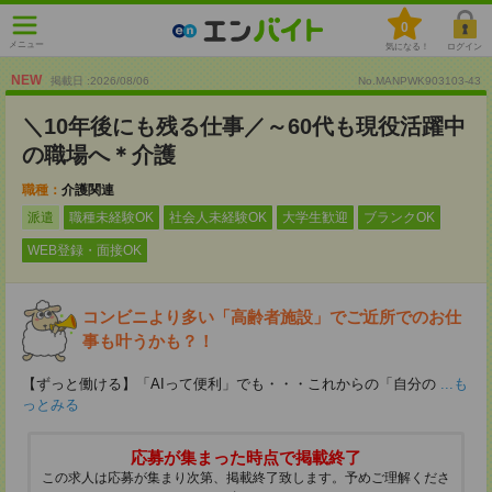
0
メニュー
気になる！
ログイン
NEW
掲載日 :2026
/
08
/
06
No.MANPWK903103-43
＼10年後にも残る仕事／～60代も現役活躍中
の職場へ＊介護
職種：
介護関連
派遣
職種未経験OK
社会人未経験OK
大学生歓迎
ブランクOK
WEB登録・面接OK
コンビニより多い「高齢者施設」でご近所でのお仕
事も叶うかも？！
【ずっと働ける】「AIって便利」でも・・・これからの「自分の
...も
っとみる
応募が集まった時点で掲載終了
この求人は応募が集まり次第、掲載終了致します。予めご理解くださ