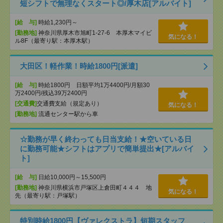
短シフトで無理なくスタート◎/厚木店[アルバイト]
[給 与]
時給1,230円～
[勤務地]
神奈川県厚木市旭町1-27-6 本厚木マイビ
気になる！
ル8F（最寄り駅：本厚木駅）
大田区！軽作業！時給1800円[派遣]
[給 与]
時給1800円 日額平均1万4400円/月額30
万2400円/残込39万2400円
[交通費]
交通費支給（規定あり）
気になる！
[勤務地]
流通センター駅から車
☆勤務が早く終わっても日当支給！★空いている日
に勤務可能★シフトはアプリで簡単提出★[アルバイ
ト]
[給 与]
日給10,000円～15,500円
[勤務地]
神奈川県横浜市戸塚区上倉田町４４４ 地
気になる！
先（最寄り駅：戸塚駅）
特別時給1800円【ヴァレクストラ】短期スタッフ