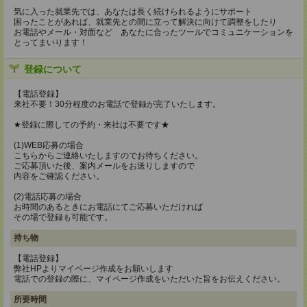
気に入った就業先では、あなたは長く続けられるようにサポート
困ったことがあれば、就業先との間に立って解決に向けて調整をしたり
お電話やメール・対面など あなたに合ったツールでコミュニケーションを
とってまいります！
登録について
【電話登録】
来社不要！30分程度のお電話で登録が完了いたします。
★登録に際しての予約・来社は不要です★
(1)WEB応募の場合
こちらからご連絡いたしますのでお待ちください。
ご応募頂いた後、案内メールをお送りしますので
内容をご確認ください。
(2)電話応募の場合
お時間のあるときにお電話にてご応募いただければ
その場で登録も可能です。
持ち物
【電話登録】
弊社HPよりマイページ作成をお願いします
電話での登録の際に、マイページ作成をいただいた旨をお伝えください。
所要時間