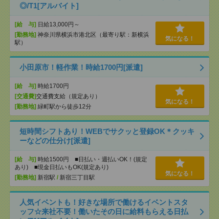
◎/T1[アルバイト]
[給 与]
日給13,000円～
[勤務地]
神奈川県横浜市港北区（最寄り駅：新横浜
気になる！
駅）
小田原市！軽作業！時給1700円[派遣]
[給 与]
時給1700円
[交通費]
交通費支給（規定あり）
気になる！
[勤務地]
緑町駅から徒歩12分
短時間シフトあり！WEBでサクッと登録OK＊クッキ
ーなどの仕分け[派遣]
[給 与]
時給1500円 ■日払い・週払いOK！(規定
あり) ■現金日払いもOK(規定あり)
気になる！
[勤務地]
新宿駅
/
新宿三丁目駅
人気イベントも！好きな場所で働けるイベントスタ
ッフ☆来社不要！働いたその日に給料もらえる日払