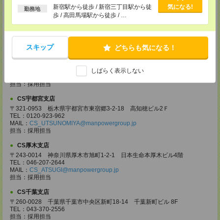
る
新宿駅から徒歩 / 新宿三丁目駅から徒
気になる!
〒330-0854 埼玉県さいたま市大宮区桜木町 1-10-16 シーノ大宮ノース
勤務地
歩 / 高田馬場駅から徒歩 / …
ウイング 9階
TEL：0120-769-355
MAIL：
CS_OMIYA@manpowergroup.jp
担当：採用担当
スキップ
どちらも気になる！
CS高崎支店
〒370-0831 群馬県高崎市あら町167 高崎第一生命ビルディング11Ｆ
TEL：027-320-6558
しばらく表示しない
MAIL：
CS_TAKASAKI@manpowergroup.jp
担当：採用担当
CS宇都宮支店
〒321-0953 栃木県宇都宮市東宿郷3-2-18 高知穂ビル2Ｆ
TEL：0120-923-962
MAIL：
CS_UTSUNOMIYA@manpowergroup.jp
担当：採用担当
CS厚木支店
〒243-0014 神奈川県厚木市旭町1-2-1 日本生命本厚木ビル4階
TEL：046-207-2644
MAIL：
CS_ATSUGI@manpowergroup.jp
担当：採用担当
CS千葉支店
〒260-0028 千葉県千葉市中央区新町18-14 千葉新町ビル 8F
TEL：043-370-2556
担当：採用担当