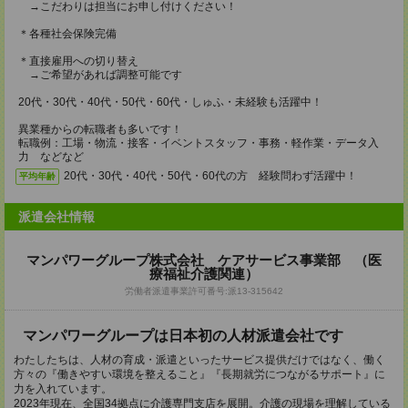
→こだわりは担当にお申し付けください！
＊各種社会保険完備
＊直接雇用への切り替え
→ご希望があれば調整可能です
20代・30代・40代・50代・60代・しゅふ・未経験も活躍中！
異業種からの転職者も多いです！
転職例：工場・物流・接客・イベントスタッフ・事務・軽作業・データ入
力 などなど
20代・30代・40代・50代・60代の方 経験問わず活躍中！
平均年齢
派遣会社情報
マンパワーグループ株式会社 ケアサービス事業部 （医
療福祉介護関連）
労働者派遣事業許可番号:派13-315642
マンパワーグループは日本初の人材派遣会社です
わたしたちは、人材の育成・派遣といったサービス提供だけではなく、働く
方々の『働きやすい環境を整えること』『長期就労につながるサポート』に
力を入れています。
2023年現在、全国34拠点に介護専門支店を展開。介護の現場を理解している