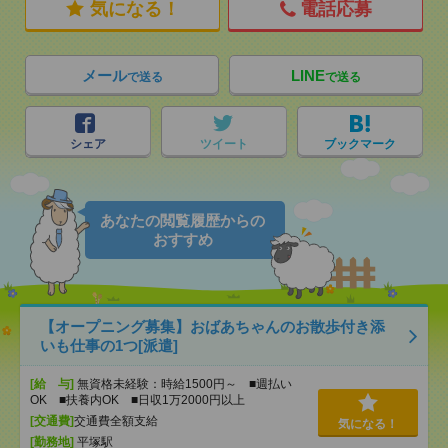
気になる！
電話応募
メール
LINE
で送る
で送る
シェア
ツイート
ブックマーク
あなたの閲覧履歴からの
おすすめ
【オープニング募集】おばあちゃんのお散歩付き添
いも仕事の1つ[派遣]
[給 与]
無資格未経験：時給1500円～ ■週払い
OK ■扶養内OK ■日収1万2000円以上
[交通費]
交通費全額支給
気になる！
[勤務地]
平塚駅