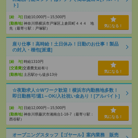
ト]
[給 与]
日給10,000円～15,500円
[勤務地]
神奈川県横浜市戸塚区上倉田町４４４ 地
気になる！
先（最寄り駅：戸塚駅）
座り仕事！高時給！土日休み！日勤のお仕事！製品
の封入・梱包[派遣]
[給 与]
時給1310円
[交通費]
交通費支給有り
気になる！
[勤務地]
土呂駅から徒歩13分
☆夜勤求人☆Wワーク歓迎！横浜市内勤務地多数！
即日勤務可/週1～OK/入社祝い金あり！[アルバイト]
[給 与]
日給12,000円～15,500円
[勤務地]
神奈川県藤沢市湘南台1-18-7（最寄り駅：
気になる！
西谷駅）
オープニングスタッフ【ゴヤール】案内業務 販売