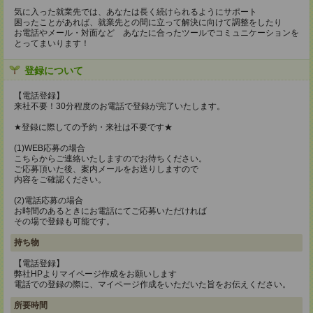
気に入った就業先では、あなたは長く続けられるようにサポート
困ったことがあれば、就業先との間に立って解決に向けて調整をしたり
お電話やメール・対面など あなたに合ったツールでコミュニケーションを
とってまいります！
登録について
【電話登録】
来社不要！30分程度のお電話で登録が完了いたします。
★登録に際しての予約・来社は不要です★
(1)WEB応募の場合
こちらからご連絡いたしますのでお待ちください。
ご応募頂いた後、案内メールをお送りしますので
内容をご確認ください。
(2)電話応募の場合
お時間のあるときにお電話にてご応募いただければ
その場で登録も可能です。
持ち物
【電話登録】
弊社HPよりマイページ作成をお願いします
電話での登録の際に、マイページ作成をいただいた旨をお伝えください。
所要時間