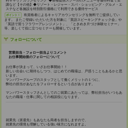
料キャリアカウンセリング ◆各種提携スクールのメニューを優待料金で受
講など【その他】◆リゾート・レジャー・スパ・ショッピング・グルメ・エ
ステなど各施設を特別割引価格にて利用できる優待サービス
有資格者によるキャリアカウンセリングを無料でご提供してい
ポイント！
ます。 またご登録いただいた方を対象に「英語スピーキングチェック会」や
「英語で習うフラワーアレンジメント」、「ときめき片づけ体験セミナー」
等、楽しくて役に立つセミナーも開催しています。
フォローについて
営業担当・フォロー担当よりコメント
お仕事開始後のフォローについて
お仕事が決まって、いざお仕事開始！！
新しい出会いに期待もしつつ、はじめての職場は、戸惑うこともあるかと思
います。
マンパワーグループのスタッフとして働くメリットの１つに、
弊社の担当があなたをフォローするという点があります。
マンパワースタッフさんとしてのご就業にあたっては、弊社担当がいつもあ
なたの職場・仕事に関しての相談役になります。
就業先（派遣先）もあなたも両者を担当しますので、
就業先の環境も理解している強い味方になれますよ。