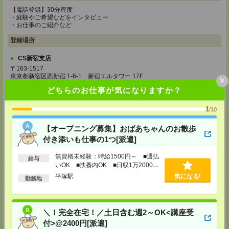
【電話登録】30分程度
・経験やご希望などをインタビュー
・お仕事のご紹介など
登録場所
CS新宿支店
〒163-1517
東京都新宿区西新宿 1-6-1 新宿エルタワー 17F
×
TEL：0120-659-458
どちらのお仕事が気になりますか？
MAIL：
CS_SHINJUKU@manpowergroup.jp
担当：採用担当
1
/10
CS立川支店
〒190-0012
【オープニング募集】おばあちゃんのお散歩
東京都立川市曙町2-34-7 ファーレイーストビル 8F
付き添いも仕事の1つ[派遣]
TEL：0120-659-460
MAIL：
CS_TACHIKAWA@manpowergroup.jp
担当：採用担当
無資格未経験：時給1500円～ ■週払
給与
いOK ■扶養内OK ■日収1万2000円
CS横浜支店
以上
平塚駅
気になる!
勤務地
〒220-8136
神奈川県横浜市西区みなとみらい 2-2-1 横浜ランドマークタワー36F
TEL：0120-659-459
MAIL：
CS_YOKOHAMA@manpowergroup.jp
＼！完全在宅！／土日含む週2～OK<講座受
担当：採用担当
付>@2400円[派遣]
CS大宮支店