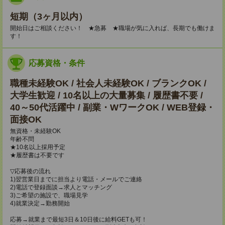
短期（3ヶ月以内）
開始日はご相談ください！ ★急募 ★職場が気に入れば、長期でも働けま
す！
応募資格・条件
職種未経験OK / 社会人未経験OK / ブランクOK /
大学生歓迎 / 10名以上の大量募集 / 履歴書不要 /
40～50代活躍中 / 副業・WワークOK / WEB登録・
面接OK
無資格・未経験OK
年齢不問
★10名以上採用予定
★履歴書は不要です
▽応募後の流れ
1)翌営業日までに担当より電話・メールでご連絡
2)電話で登録面談→求人とマッチング
3)ご希望の施設で、職場見学
4)就業決定→勤務開始
応募→就業まで最短3日＆10日後に給料GETも可！