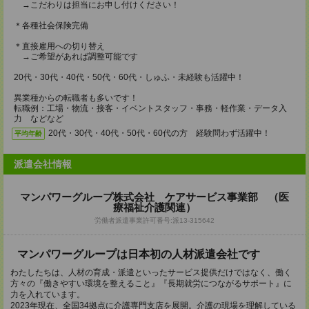
→こだわりは担当にお申し付けください！
＊各種社会保険完備
＊直接雇用への切り替え
→ご希望があれば調整可能です
20代・30代・40代・50代・60代・しゅふ・未経験も活躍中！
異業種からの転職者も多いです！
転職例：工場・物流・接客・イベントスタッフ・事務・軽作業・データ入
力 などなど
20代・30代・40代・50代・60代の方 経験問わず活躍中！
平均年齢
派遣会社情報
マンパワーグループ株式会社 ケアサービス事業部 （医
療福祉介護関連）
労働者派遣事業許可番号:派13-315642
マンパワーグループは日本初の人材派遣会社です
わたしたちは、人材の育成・派遣といったサービス提供だけではなく、働く
方々の『働きやすい環境を整えること』『長期就労につながるサポート』に
力を入れています。
2023年現在、全国34拠点に介護専門支店を展開。介護の現場を理解している