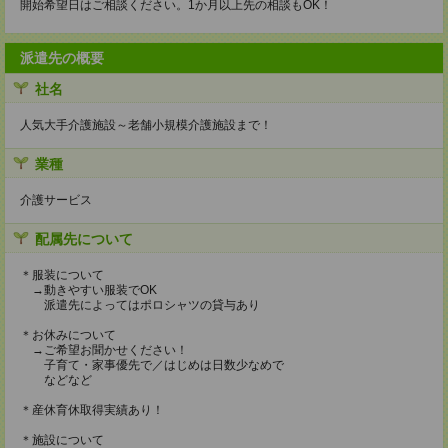
開始希望日はご相談ください。1か月以上先の相談もOK！
派遣先の概要
社名
人気大手介護施設～老舗小規模介護施設まで！
業種
介護サービス
配属先について
＊服装について
→動きやすい服装でOK
派遣先によってはポロシャツの貸与あり
＊お休みについて
→ご希望お聞かせください！
子育て・家事優先で／はじめは日数少なめで
などなど
＊産休育休取得実績あり！
＊施設について