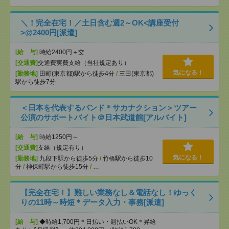
＼！完全在宅！／土日含む週2～OK<講座受付
>@2400円[派遣]
[給 与]
時給2400円＋交
[交通費]
交通費実費支給（当社規定あり）
気になる！
[勤務地]
田町(東京都)駅から徒歩4分
/
三田(東京都)
駅から徒歩7分
＜日本を代表するバンド＊サカナクション＞ツアー
公演のサポートバイト＠日本武道館[アルバイト]
[給 与]
時給1250円～
[交通費]
支給（規定有り）
気になる！
[勤務地]
九段下駅から徒歩5分
/
竹橋駅から徒歩10
分
/
神保町駅から徒歩15分
/
…
【完全在宅！】難しい業務なし＆電話なし！ゆっく
りの11時～時短＊データ入力・事務[派遣]
[給 与]
◆時給1,700円＊日払い・週払いOK＊昇給