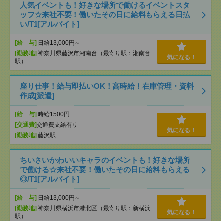
人気イベントも！好きな場所で働けるイベントスタ
ッフ☆来社不要！働いたその日に給料もらえる日払
い/T1[アルバイト]
[給 与]
日給13,000円～
[勤務地]
神奈川県藤沢市湘南台（最寄り駅：湘南台
気になる！
駅）
座り仕事！給与即払いOK！高時給！在庫管理・資料
作成[派遣]
[給 与]
時給1500円
[交通費]
交通費支給有り
気になる！
[勤務地]
藤沢駅
ちいさいかわいいキャラのイベントも！好きな場所
で働ける☆来社不要！働いたその日に給料もらえる
◎/T1[アルバイト]
[給 与]
日給13,000円～
[勤務地]
神奈川県横浜市港北区（最寄り駅：新横浜
気になる！
駅）