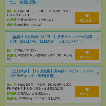
なし 銀座[派遣]
[給 与]
時給1700円～1800円 ※ご経験・スキル
により優遇します
[交通費]
交通費全額支給（規定あり）
気になる！
[勤務地]
銀座駅から徒歩3分
【無資格でも時給1,510円～】見守りヘルパー✨訪問
介護（週1日から／日勤のみ） /Ja[アルバイト]
[給 与]
時給1,510円～
[勤務地]
神奈川県茅ヶ崎市南湖（最寄り駅：茅ヶ崎
気になる！
駅）
【土日休み】【1ヶ月短期】高時給1500円！アルバム
の中身チェック・梱包[派遣]
[給 与]
時給1500円／月収例：252,000円＝1,500
円×8時間×21日勤務の場合＋交通費別途支給
[交通費]
実費支給／当社規定あり。
気になる！
[勤務地]
赤羽駅からバス10分
/
川口元郷駅