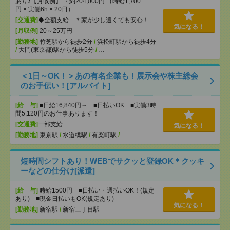
あり♪【月収例】 ・約204,000円 （時給1,700
円 × 実働6h × 20日）
[交通費]
◆全額支給 ＊家が少し遠くても安心！
気になる！
[月収例]
20～25万円
[勤務地]
竹芝駅から徒歩2分
/
浜松町駅から徒歩4分
/
大門(東京都)駅から徒歩5分
/
…
＜1日～OK！＞あの有名企業も！展示会や株主総会
のお手伝い！[アルバイト]
[給 与]
■日給16,840円～ ■日払いOK ■実働3時
間5,120円のお仕事あります！
[交通費]
一部支給
気になる！
[勤務地]
東京駅
/
水道橋駅
/
有楽町駅
/
…
短時間シフトあり！WEBでサクッと登録OK＊クッキ
ーなどの仕分け[派遣]
[給 与]
時給1500円 ■日払い・週払いOK！(規定
あり) ■現金日払いもOK(規定あり)
気になる！
[勤務地]
新宿駅
/
新宿三丁目駅