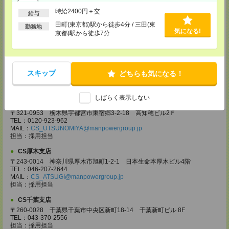
〒330-0854 埼玉県さいたま市大宮区桜木町 1-10-16 シーノ大宮ノース
時給2400円＋交
給与
ウイング 9階
TEL：0120-769-355
田町(東京都)駅から徒歩4分 / 三田(東
勤務地
気になる!
MAIL：
CS_OMIYA@manpowergroup.jp
京都)駅から徒歩7分
担当：採用担当
CS高崎支店
〒370-0831 群馬県高崎市あら町167 高崎第一生命ビルディング11Ｆ
TEL：027-320-6558
スキップ
どちらも気になる！
MAIL：
CS_TAKASAKI@manpowergroup.jp
担当：採用担当
しばらく表示しない
CS宇都宮支店
〒321-0953 栃木県宇都宮市東宿郷3-2-18 高知穂ビル2Ｆ
TEL：0120-923-962
MAIL：
CS_UTSUNOMIYA@manpowergroup.jp
担当：採用担当
CS厚木支店
〒243-0014 神奈川県厚木市旭町1-2-1 日本生命本厚木ビル4階
TEL：046-207-2644
MAIL：
CS_ATSUGI@manpowergroup.jp
担当：採用担当
CS千葉支店
〒260-0028 千葉県千葉市中央区新町18-14 千葉新町ビル 8F
TEL：043-370-2556
担当：採用担当