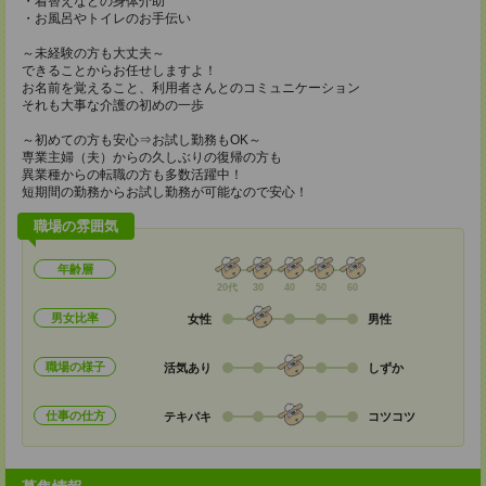
・着替えなどの身体介助
・お風呂やトイレのお手伝い
～未経験の方も大丈夫～
できることからお任せしますよ！
お名前を覚えること、利用者さんとのコミュニケーション
それも大事な介護の初めの一歩
～初めての方も安心⇒お試し勤務もOK～
専業主婦（夫）からの久しぶりの復帰の方も
異業種からの転職の方も多数活躍中！
短期間の勤務からお試し勤務が可能なので安心！
職場の雰囲気
年齢層
20代
30
40
50
60
男女比率
女性
男性
職場の様子
活気あり
しずか
仕事の仕方
テキパキ
コツコツ