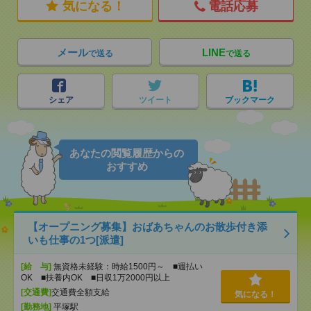
気になる！
電話応募
メール
LINE
で送る
で送る
シェア
ツイート
ブックマーク
あなたの閲覧履歴からの
おすすめ
【オープニング募集】おばあちゃんのお散歩付き添
いも仕事の1つ[派遣]
[給 与]
無資格未経験：時給1500円～ ■週払い
OK ■扶養内OK ■日収1万2000円以上
[交通費]
交通費全額支給
気になる！
[勤務地]
平塚駅