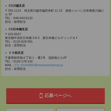
CS川越支店
〒350-1123 埼玉県川越市脇田本町 11-15 損保ジャパン日本興亜川越ビ
ル 5F
TEL：048-643-6132
担当：採用担当
CS日本橋支店
〒103-0027
東京都中央区日本橋 3-8-2 新日本橋ビルディング８Ｆ
TEL：0120-829-591
担当：採用担当
ＣＳ柏支店
千葉県柏市柏６丁目１－番1号 流鉄柏ビル2F
TEL：0120-179-142
MAIL：
CS_KASHIWA@manpowergroup.jp
担当：採用担当
応募ページへ