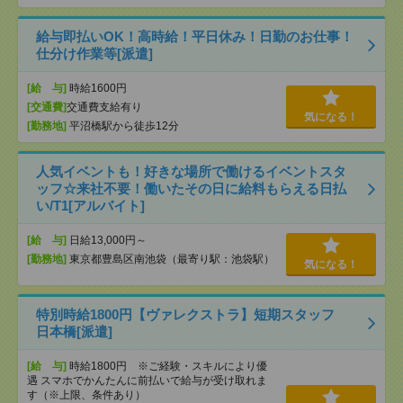
給与即払いOK！高時給！平日休み！日勤のお仕事！
仕分け作業等[派遣]
[給 与]
時給1600円
[交通費]
交通費支給有り
気になる！
[勤務地]
平沼橋駅から徒歩12分
人気イベントも！好きな場所で働けるイベントスタ
ッフ☆来社不要！働いたその日に給料もらえる日払
い/T1[アルバイト]
[給 与]
日給13,000円～
[勤務地]
東京都豊島区南池袋（最寄り駅：池袋駅）
気になる！
特別時給1800円【ヴァレクストラ】短期スタッフ
日本橋[派遣]
[給 与]
時給1800円 ※ご経験・スキルにより優
遇 スマホでかんたんに前払いで給与が受け取れま
す（※上限、条件あり）