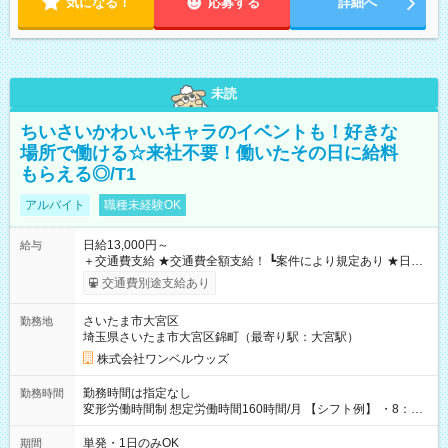
気になる！
応募する
詳細へ
未読
ちいさいかわいいキャラのイベントも！好きな
場所で働ける☆来社不要！働いたその日に給料
もらえる◎/T1
アルバイト
職種未経験OK
日給13,000円～
給与
＋交通費支給 ★交通費全額支給！ ┗案件により規定あり ★日払
いOK！（規定あり） ┗働いたその日に現金GET♪ お仕事後はコ
交通費別途支給あり
ンビニATMから 日払い分を引き落とせます！ 【試用期間】試
用期間なし
さいたま市大宮区
勤務地
埼玉県さいたま市大宮区錦町（最寄り駅：大宮駅）
株式会社ワンベルウッズ
勤務時間は指定なし
勤務時間
変形労働時間制 想定労働時間160時間/月 【シフト例】 ・8：00
～21：00
単発・1日のみOK
期間