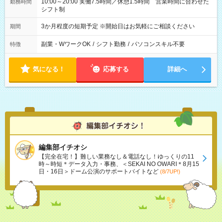
10:00～20:00 実働7.5時間／休憩1.5時間 営業時間に合わせた
勤務時間
シフト制
3か月程度の短期予定 ※開始日はお気軽にご相談ください
期間
副業・WワークOK
/
シフト勤務
/
パソコンスキル不要
特徴
気になる！
応募する
詳細へ
編集部イチオシ
【完全在宅！】難しい業務なし＆電話なし！ゆっくりの11
時～時短＊データ入力・事務、＜SEKAI NO OWARI＊8月15
日・16日＞ドーム公演のサポートバイトなど
(8/7UP!)