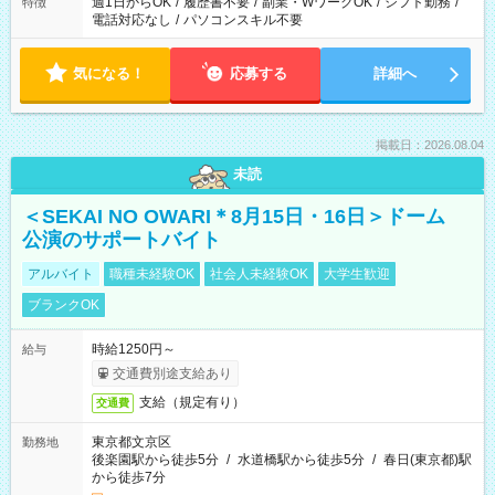
週1日からOK
/
履歴書不要
/
副業・WワークOK
/
シフト勤務
/
特徴
電話対応なし
/
パソコンスキル不要
気になる！
応募する
詳細へ
掲載日：2026.08.04
未読
＜SEKAI NO OWARI＊8月15日・16日＞ドーム
公演のサポートバイト
アルバイト
職種未経験OK
社会人未経験OK
大学生歓迎
ブランクOK
時給1250円～
給与
交通費別途支給あり
支給（規定有り）
交通費
東京都文京区
勤務地
後楽園駅から徒歩5分
/
水道橋駅から徒歩5分
/
春日(東京都)駅
から徒歩7分