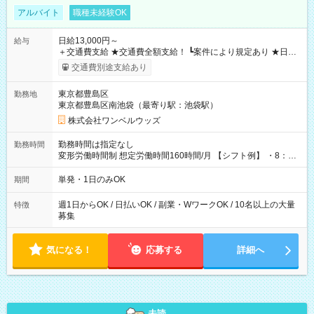
アルバイト
職種未経験OK
日給13,000円～
給与
＋交通費支給 ★交通費全額支給！ ┗案件により規定あり ★日払
いOK！（規定あり） ┗働いたその日に現金GET♪ お仕事後はコ
交通費別途支給あり
ンビニATMから 日払い分を引き落とせます！ 【試用期間】試
用期間なし
東京都豊島区
勤務地
東京都豊島区南池袋（最寄り駅：池袋駅）
株式会社ワンベルウッズ
勤務時間は指定なし
勤務時間
変形労働時間制 想定労働時間160時間/月 【シフト例】 ・8：00
～21：00
単発・1日のみOK
期間
週1日からOK / 日払いOK / 副業・WワークOK / 10名以上の大量
特徴
募集
気になる！
応募する
詳細へ
未読