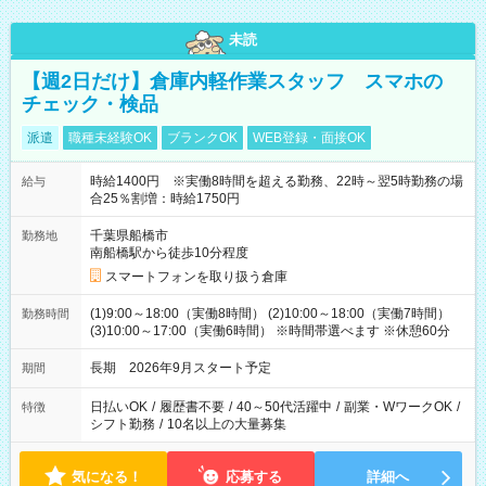
未読
【週2日だけ】倉庫内軽作業スタッフ スマホの
チェック・検品
派遣
職種未経験OK
ブランクOK
WEB登録・面接OK
時給1400円 ※実働8時間を超える勤務、22時～翌5時勤務の場
給与
合25％割増：時給1750円
千葉県船橋市
勤務地
南船橋駅から徒歩10分程度
スマートフォンを取り扱う倉庫
(1)9:00～18:00（実働8時間） (2)10:00～18:00（実働7時間）
勤務時間
(3)10:00～17:00（実働6時間） ※時間帯選べます ※休憩60分
長期 2026年9月スタート予定
期間
日払いOK
/
履歴書不要
/
40～50代活躍中
/
副業・WワークOK
/
特徴
シフト勤務
/
10名以上の大量募集
気になる！
応募する
詳細へ