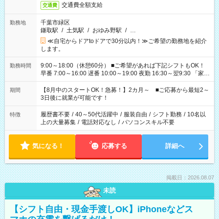
交通費全額支給
交通費
千葉市緑区
勤務地
鎌取駅
/
土気駅
/
おゆみ野駅
/
…
≪自宅からドアtoドアで30分以内！≫ご希望の勤務地を紹介
します。
9:00～18:00（休憩60分） ■ご希望があれば下記シフトもOK！
勤務時間
早番 7:00～16:00 遅番 10:00～19:00 夜勤 16:30～翌9:30 「家族
と休みを合わせたい」 「余裕を持って夕飯の準備がしたい」
「できれば残業はしたくない」 など、ご希望を教えてください
【8月中のスタートOK！急募！】2カ月～ ■ご応募から最短2～
期間
ね。 ※Wワーク希望の方へ 今ご覧のお仕事で希望する勤務時間
3日後に就業が可能です！
と、もう1つのお仕事の勤務時間。 合計で週40時間を超える場
合は応募できません。
履歴書不要
/
40～50代活躍中
/
服装自由
/
シフト勤務
/
10名以
特徴
上の大量募集
/
電話対応なし
/
パソコンスキル不要
気になる！
応募する
詳細へ
掲載日：2026.08.07
未読
【シフト自由・現金手渡しOK】iPhoneなどス