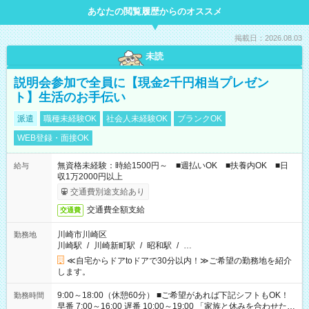
あなたの閲覧履歴からのオススメ
掲載日：2026.08.03
未読
説明会参加で全員に【現金2千円相当プレゼン
ト】生活のお手伝い
派遣
職種未経験OK
社会人未経験OK
ブランクOK
WEB登録・面接OK
無資格未経験：時給1500円～ ■週払いOK ■扶養内OK ■日
給与
収1万2000円以上
交通費別途支給あり
交通費全額支給
交通費
川崎市川崎区
勤務地
川崎駅
/
川崎新町駅
/
昭和駅
/
…
≪自宅からドアtoドアで30分以内！≫ご希望の勤務地を紹介
します。
9:00～18:00（休憩60分） ■ご希望があれば下記シフトもOK！
勤務時間
早番 7:00～16:00 遅番 10:00～19:00 「家族と休みを合わせた