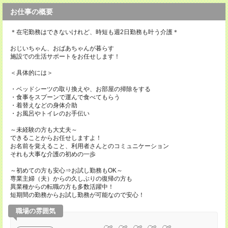
お仕事の概要
＊在宅勤務はできないけれど、時短も週2日勤務も叶う介護＊
おじいちゃん、おばあちゃんが暮らす
施設での生活サポートをお任せします！
＜具体的には＞
・ベッドシーツの取り換えや、お部屋の掃除をする
・食事をスプーンで運んで食べてもらう
・着替えなどの身体介助
・お風呂やトイレのお手伝い
～未経験の方も大丈夫～
できることからお任せしますよ！
お名前を覚えること、利用者さんとのコミュニケーション
それも大事な介護の初めの一歩
～初めての方も安心⇒お試し勤務もOK～
専業主婦（夫）からの久しぶりの復帰の方も
異業種からの転職の方も多数活躍中！
短期間の勤務からお試し勤務が可能なので安心！
職場の雰囲気