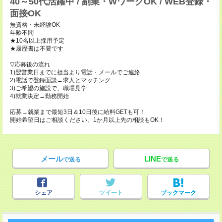
40～50代活躍中 / 副業・WワークOK / WEB登録・
面接OK
無資格・未経験OK
年齢不問
★10名以上採用予定
★履歴書は不要です
▽応募後の流れ
1)翌営業日までに担当より電話・メールでご連絡
2)電話で登録面談→求人とマッチング
3)ご希望の施設で、職場見学
4)就業決定→勤務開始
応募→就業まで最短3日＆10日後に給料GETも可！
開始希望日はご相談ください。1か月以上先の相談もOK！
メール
LINE
で送る
で送る
シェア
ツイート
ブックマーク