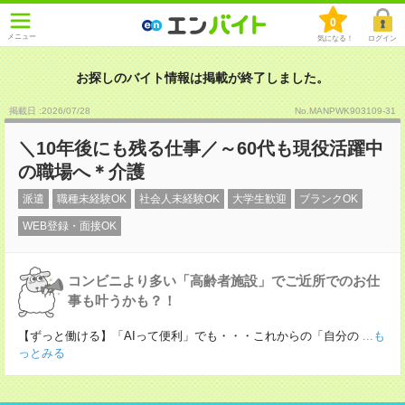
0
メニュー
気になる！
ログイン
お探しのバイト情報は掲載が終了しました。
掲載日 :2026
/
07
/
28
No.MANPWK903109-31
＼10年後にも残る仕事／～60代も現役活躍中
の職場へ＊介護
派遣
職種未経験OK
社会人未経験OK
大学生歓迎
ブランクOK
WEB登録・面接OK
コンビニより多い「高齢者施設」でご近所でのお仕
事も叶うかも？！
【ずっと働ける】「AIって便利」でも・・・これからの「自分の
...も
っとみる