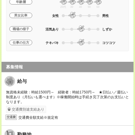
年齢層
20代
30
40
50
60
男女比率
女性
男性
職場の様子
活気あり
しずか
仕事の仕方
テキパキ
コツコツ
募集情報
給与
無資格未経験：時給1500円～ 経験者：時給1750円～ ★日払い／週払い
制度あり（月払いも選べます）※稼働開始時は手続き完了次第のお支払いと
なります。
交通費別途支給あり
交通費全額支給※規定有
交通費
勤務地