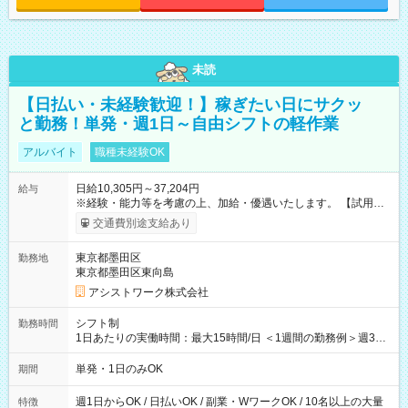
未読
【日払い・未経験歓迎！】稼ぎたい日にサクッ
と勤務！単発・週1日～自由シフトの軽作業
アルバイト
職種未経験OK
日給10,305円～37,204円
給与
※経験・能力等を考慮の上、加給・優遇いたします。 【試用期
間】試用期間なし
交通費別途支給あり
東京都墨田区
勤務地
東京都墨田区東向島
アシストワーク株式会社
シフト制
勤務時間
1日あたりの実働時間：最大15時間/日 ＜1週間の勤務例＞週3回
勤務 勤務：月・水・金 休み：火・木・土・日 好きな時にお仕事
可能です！ ※1日あたりの最大実働時間は日勤、夜勤共に勤務し
単発・1日のみOK
期間
た時間になります。
週1日からOK / 日払いOK / 副業・WワークOK / 10名以上の大量
特徴