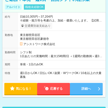
アルバイト
職種未経験OK
日給10,305円～37,204円
給与
※経験・能力等を考慮の上、加給・優遇いたします。 【試用期
間】試用期間なし
交通費別途支給あり
東京都世田谷区
勤務地
東京都世田谷区豪徳寺
アシストワーク株式会社
シフト制
勤務時間
1日あたりの実働時間：最大15時間/日 ＜1週間の勤務例＞週3回
勤務 勤務：月・水・金 休み：火・木・土・日 好きな時にお仕事
可能です！ ※1日あたりの最大実働時間は日勤、夜勤共に勤務し
単発・1日のみOK
期間
た時間になります。
週1日からOK / 日払いOK / 副業・WワークOK / 10名以上の大量
特徴
募集
気になる！
応募する
詳細へ