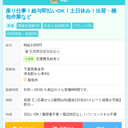
座り仕事！給与即払いOK！土日休み！出荷・梱
包作業など
派遣
職種未経験OK
社会人未経験OK
ブランクOK
WEB登録・面接OK
時給1300円
給与
交通費別途支給あり
交通費支給有り
交通費
千葉県東金市
勤務地
求名駅から車9分
製造外
9:00～18:00 ※表記のうち実働8時間です。
勤務時間
長期【ご応募から1週間以内(最短2日目)のスピード就業が可能】
期間
即日～
日払いOK
/
履歴書不要
/
電話対応なし
/
パソコンスキル不要
特徴