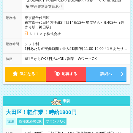
【試用期間】試用期間あり 試用期間の長さ：1ヶ月 雇用形態、
給与は本採用時と同じです。
交通費別途支給あり
東京都千代田区
勤務地
東京都千代田区内神田2丁目14番12号 星屋第六ビル402号（最
寄り駅：神田駅）
Ａｌｌｅｙ株式会社
シフト制
勤務時間
1日あたりの実働時間：最大5時間/日 11:00-19:00 └1日あたりの
実働時間：1-5時間 └上記の時間帯内であれば、いつでも勤務可
能！ └平日・土曜日の中で、お好きな曜日でご勤務いただけま
週1日からOK / 日払いOK / 副業・WワークOK
特徴
す！ 【シフト例】 ・11:00～14:00 ・16:30～19:00 ・13:00～
18:00 などのように、自由な働き方が可能なお仕事です！
気になる！
応募する
詳細へ
未読
大田区！軽作業！時給1800円
派遣
職種未経験OK
ブランクOK