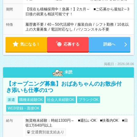
い」 「余裕を持って夕飯の準備がしたい」 「できれば残業はし
たくない」 など、ご希望を教えてくださいね。 ※Wワーク希望
【現在も積極採用中！急募！】2カ月～ ■ご応募から最短2～3
期間
の方へ 今ご覧のお仕事で希望する勤務時間と、もう1つのお仕事
日後の就業も相談可能です！
の勤務時間。 合計で週40時間を超える場合は応募できません。
履歴書不要
/
40～50代活躍中
/
服装自由
/
シフト勤務
/
10名以
特徴
上の大量募集
/
電話対応なし
/
パソコンスキル不要
気になる！
応募する
詳細へ
掲載日：2026.08.06
未読
【オープニング募集】おばあちゃんのお散歩付
き添いも仕事の1つ
派遣
職種未経験OK
社会人未経験OK
ブランクOK
WEB登録・面接OK
無資格未経験：時給1330円～ ■週払いOK ■扶養内OK ■日
給与
収1万640円以上
交通費別途支給あり