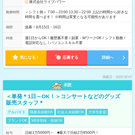
株式会社ライブパワー
＜シフト例＞ 7:00～23:00 13:30～22:00 上記の時間から好きな
勤務時間
時間を選べます！ ※時間は変更となる可能性があります
急募！8月15日・16日
期間
週1日からOK
/
履歴書不要
/
副業・WワークOK
/
シフト勤務
/
特徴
電話対応なし
/
パソコンスキル不要
気になる！
応募する
詳細へ
掲載日：2026.08.07
未読
＜単発＊1日～OK！＞コンサートなどのグッズ
販売スタッフ＊
アルバイト
職種未経験OK
社会人未経験OK
大学生歓迎
ブランクOK
WEB登録・面接OK
日給1万5000円～ ■最大で日給2万8500円！
給与