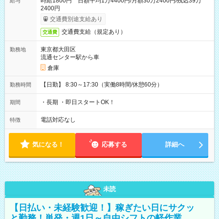
時給1800円 日額平均1万4400円/月額30万2400円/残込39万
給与
2400円
交通費別途支給あり
交通費支給（規定あり）
交通費
東京都大田区
勤務地
流通センター駅から車
倉庫
【日勤】 8:30～17:30（実働8時間/休憩60分）
勤務時間
・長期 ・即日スタートOK！
期間
電話対応なし
特徴
気になる！
応募する
詳細へ
未読
【日払い・未経験歓迎！】稼ぎたい日にサクッ
と勤務！単発・週1日～自由シフトの軽作業