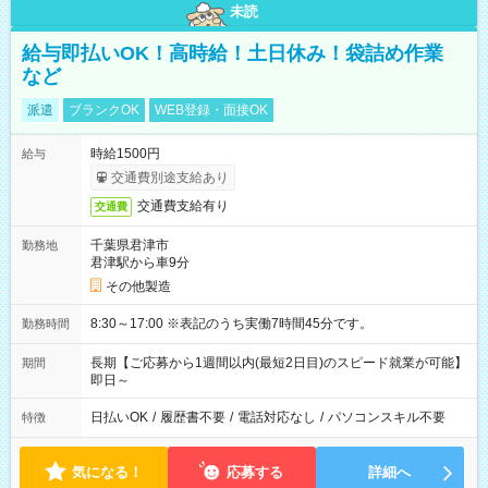
未読
給与即払いOK！高時給！土日休み！袋詰め作業
など
派遣
ブランクOK
WEB登録・面接OK
時給1500円
給与
交通費別途支給あり
交通費支給有り
交通費
千葉県君津市
勤務地
君津駅から車9分
その他製造
8:30～17:00 ※表記のうち実働7時間45分です。
勤務時間
長期【ご応募から1週間以内(最短2日目)のスピード就業が可能】
期間
即日～
日払いOK
/
履歴書不要
/
電話対応なし
/
パソコンスキル不要
特徴
気になる！
応募する
詳細へ