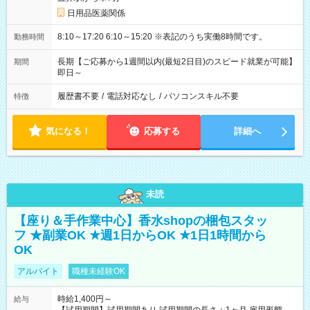
日用品医薬関係
8:10～17:20 6:10～15:20 ※表記のうち実働8時間です。
勤務時間
長期【ご応募から1週間以内(最短2日目)のスピード就業が可能】
期間
即日～
履歴書不要
/
電話対応なし
/
パソコンスキル不要
特徴
気になる！
応募する
詳細へ
未読
【座り＆手作業中心】香水shopの梱包スタッ
フ ★副業OK ★週1日からOK ★1日1時間から
OK
アルバイト
職種未経験OK
時給1,400円～
給与