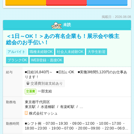
掲載日：2026.08.08
未読
＜1日～OK！＞あの有名企業も！展示会や株主
総会のお手伝い！
アルバイト
職種未経験OK
社会人未経験OK
大学生歓迎
ブランクOK
WEB登録・面接OK
■日給16,840円～ ■日払いOK ■実働3時間5,120円のお仕事あ
給与
ります！
交通費別途支給あり
一部支給
交通費
東京都千代田区
勤務地
東京駅
/
水道橋駅
/
有楽町駅
/
…
株式会社マッシュ
■シフト例 ・07:00～19:30 ・09:00～12:00 ・10:00～17:00 ・
勤務時間
18:00～23:00 ・19:00～07:00 ・20:00～09:00 ・22:00～06:00
etc ★最短で3時間で5,120円のお仕事から 15時間で2万円近く稼