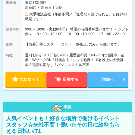
東京都新宿区
勤務地
新宿駅
/
新宿三丁目駅
大手物流会社（年齢不問／「無理なく続けられる」と好評の
職場です！）
9:00～18:00（実動8時間） 希望の時間帯を選べます！ ＜シフト
勤務時間
例＞ ・8：30～12：00 ・10：00～19：00 ・17：00～22：00
・13：00～22：00 ・22：00～翌6：00 など
【急募】即日スタートＯＫ！ 単発1日のみから働けます。
期間
週1日からOK
/
日払いOK
/
履歴書不要
/
40～50代活躍中
/
副
特徴
業・WワークOK
/
服装自由
/
シフト勤務
/
10名以上の大量募
集
/
電話対応なし
/
パソコンスキル不要
気になる！
応募する
詳細へ
未読
人気イベントも！好きな場所で働けるイベント
スタッフ☆来社不要！働いたその日に給料もら
える日払い/T1