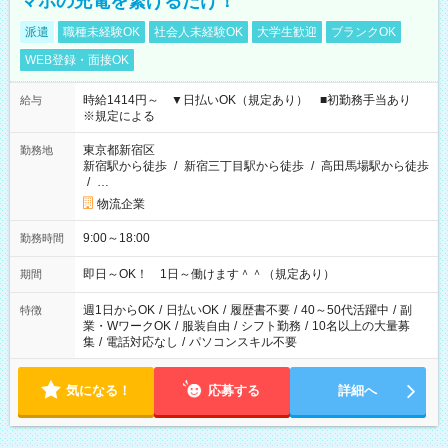
マホの充電を繋げるだけ！
派遣
職種未経験OK
社会人未経験OK
大学生歓迎
ブランクOK
WEB登録・面接OK
時給1414円～ ▼日払いOK（規定あり） ■初勤務手当あり
給与
※規定による
東京都新宿区
勤務地
新宿駅から徒歩
/
新宿三丁目駅から徒歩
/
高田馬場駅から徒歩
/
…
物流企業
9:00～18:00
勤務時間
即日～OK！ 1日～働けます＾＾（規定あり）
期間
週1日からOK
/
日払いOK
/
履歴書不要
/
40～50代活躍中
/
副
特徴
業・WワークOK
/
服装自由
/
シフト勤務
/
10名以上の大量募
集
/
電話対応なし
/
パソコンスキル不要
気になる！
応募する
詳細へ