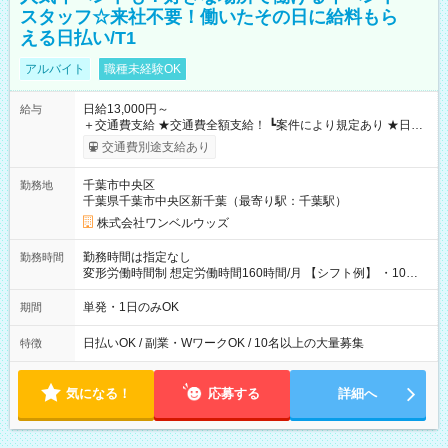
スタッフ☆来社不要！働いたその日に給料もら
える日払い/T1
アルバイト
職種未経験OK
日給13,000円～
給与
＋交通費支給 ★交通費全額支給！ ┗案件により規定あり ★日払
いOK！（規定あり） ┗働いたその日に現金GET♪ お仕事後はコ
交通費別途支給あり
ンビニATMから 日払い分を引き落とせます！ 【試用期間】試
用期間なし
千葉市中央区
勤務地
千葉県千葉市中央区新千葉（最寄り駅：千葉駅）
株式会社ワンベルウッズ
勤務時間は指定なし
勤務時間
変形労働時間制 想定労働時間160時間/月 【シフト例】 ・10：
00～20：00
単発・1日のみOK
期間
日払いOK / 副業・WワークOK / 10名以上の大量募集
特徴
気になる！
応募する
詳細へ