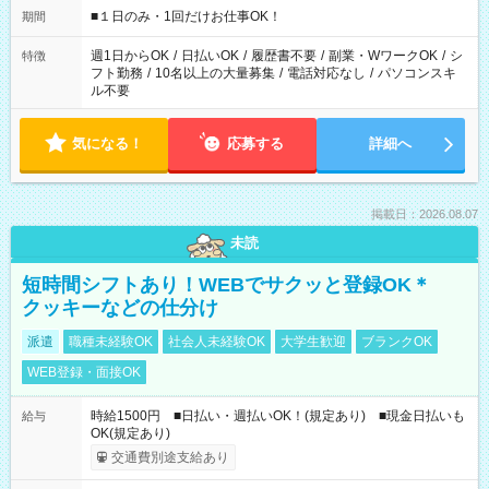
げるお仕事も！ ご希望のお時間に合わせてご紹介！ ※シフトは
■１日のみ・1回だけお仕事OK！
期間
現場によって異なります。 ※勿論、休憩時間はあるのでご安心
ください！
週1日からOK
/
日払いOK
/
履歴書不要
/
副業・WワークOK
/
シ
特徴
フト勤務
/
10名以上の大量募集
/
電話対応なし
/
パソコンスキ
ル不要
気になる！
応募する
詳細へ
掲載日：2026.08.07
未読
短時間シフトあり！WEBでサクッと登録OK＊
クッキーなどの仕分け
派遣
職種未経験OK
社会人未経験OK
大学生歓迎
ブランクOK
WEB登録・面接OK
時給1500円 ■日払い・週払いOK！(規定あり) ■現金日払いも
給与
OK(規定あり)
交通費別途支給あり