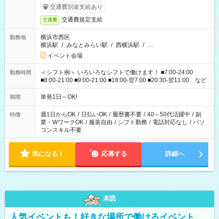
交通費別途支給あり
交通費規定支給
交通費
横浜市西区
勤務地
横浜駅
/
みなとみらい駅
/
西横浜駅
/
…
イベント会場
＜シフト例＞ いろいろなシフトで働けます！ ■7:00-24:00
勤務時間
■8:00-21:00 ■9:00-21:00 ■18:00-翌7:00 ■20:30-翌11:00 など
単発1日～OK!
期間
週1日からOK
/
日払いOK
/
履歴書不要
/
40～50代活躍中
/
副
特徴
業・WワークOK
/
服装自由
/
シフト勤務
/
電話対応なし
/
パソ
コンスキル不要
気になる！
応募する
詳細へ
未読
人気イベントも！好きな場所で働けるイベント