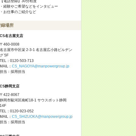
【電話登録】30分程度
・経験やご希望などをインタビュー
・お仕事のご紹介など
登録場所
CS名古屋支店
〒460-0008
名古屋市中区栄 2-3-1 名古屋広小路ビルヂン
グ 5F
TEL：0120-503-713
MAIL：
CS_NAGOYA@manpowergroup.jp
担当：採用担当
CS静岡支店
〒422-8067
静岡市駿河区南町18-1 サウスポット静岡
14F
TEL：0120-923-052
MAIL：
CS_SHIZUOKA@manpowergroup.jp
担当：採用担当