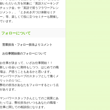
録いただいた方を対象に「英語スピーキング
チェック会」や「英語で習うフラワーアレン
ジメント」、「ときめき片づけ体験セミナ
ー」等、楽しくて役に立つセミナーも開催し
ています。
フォローについて
営業担当・フォロー担当よりコメント
お仕事開始後のフォローについて
お仕事が決まって、いざお仕事開始！！
新しい出会いに期待もしつつ、はじめての職
場は、戸惑うこともあるかと思います。
マンパワーグループのスタッフとして働くメ
リットの１つに、
弊社の担当があなたをフォローするという点
があります。
マンパワースタッフさんとしてのご就業にあ
たっては、弊社担当がいつもあなたの職場・
仕事に関しての相談役になります。