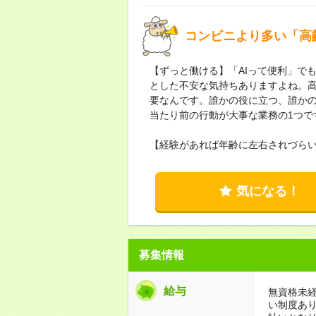
コンビニより多い「高
【ずっと働ける】「AIって便利」で
とした不安な気持ちありますよね。
要なんです。誰かの役に立つ、誰か
当たり前の行動が大事な業務の1つで
【経験があれば年齢に左右されづら
気になる！
募集情報
給与
無資格未経
い制度あ