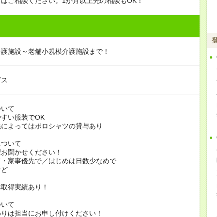
はご相談ください。1か月以上先の相談もOK！
介護施設～老舗小規模介護施設まで！
ビス
ついて
すい服装でOK
よってはポロシャツの貸与あり
について
お聞かせください！
家事優先で／はじめは日数少なめで
ど
休取得実績あり！
ついて
りは担当にお申し付けください！