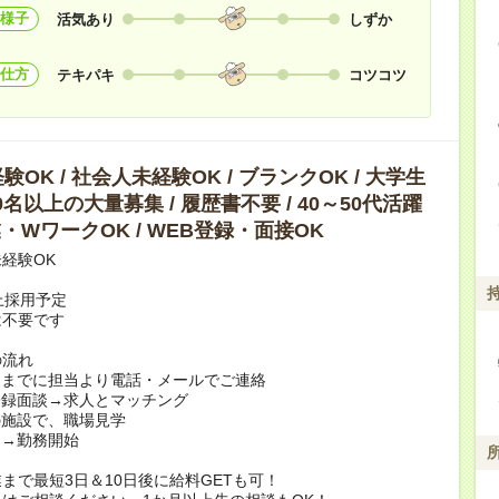
様子
活気あり
しずか
仕方
テキパキ
コツコツ
OK / 社会人未経験OK / ブランクOK / 大学生
10名以上の大量募集 / 履歴書不要 / 40～50代活躍
副業・WワークOK / WEB登録・面接OK
経験OK
上採用予定
は不要です
の流れ
日までに担当より電話・メールでご連絡
登録面談→求人とマッチング
の施設で、職場見学
定→勤務開始
まで最短3日＆10日後に給料GETも可！