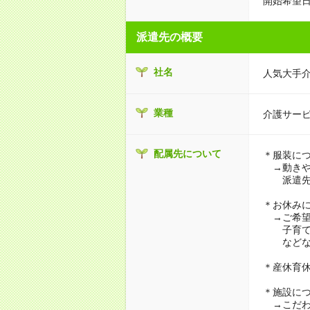
開始希望日
派遣先の概要
社名
人気大手
業種
介護サー
配属先について
＊服装に
→動きや
派遣先に
＊お休み
→ご希望
子育て・
などな
＊産休育
＊施設に
→こだわ