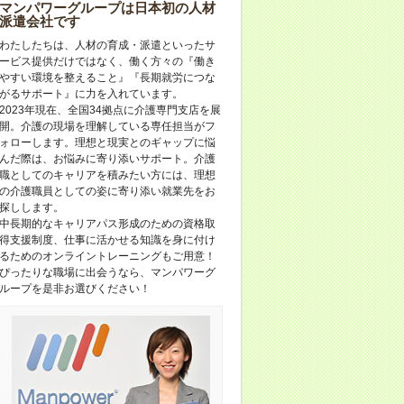
マンパワーグループは日本初の人材
派遣会社です
わたしたちは、人材の育成・派遣といったサ
ービス提供だけではなく、働く方々の『働き
やすい環境を整えること』『長期就労につな
がるサポート』に力を入れています。
2023年現在、全国34拠点に介護専門支店を展
開。介護の現場を理解している専任担当がフ
ォローします。理想と現実とのギャップに悩
んだ際は、お悩みに寄り添いサポート。介護
職としてのキャリアを積みたい方には、理想
の介護職員としての姿に寄り添い就業先をお
探しします。
中長期的なキャリアパス形成のための資格取
得支援制度、仕事に活かせる知識を身に付け
るためのオンライントレーニングもご用意！
ぴったりな職場に出会うなら、マンパワーグ
ループを是非お選びください！