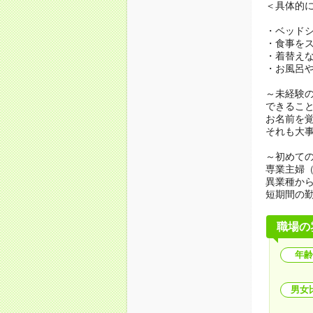
＜具体的
・ベッド
・食事を
・着替え
・お風呂
～未経験
できるこ
お名前を
それも大
～初めての
専業主婦
異業種か
短期間の
職場の
年齢
男女