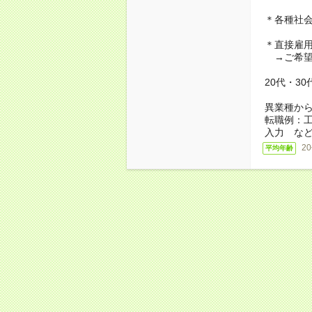
＊各種社
＊直接雇
→ご希望
20代・3
異業種か
転職例：
入力 な
2
平均年齢