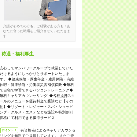
介護が初めての方も、ご経験がある方も！あ
なたに合った職場をご紹介させていただきま
す！
待遇・福利厚生
安心してマンパワーグループで就業していた
だけるようにしっかりとサポートいたしま
す。 ◆健康保険・厚生年金・雇用保険・有給
休暇・健康診断・労働者災害補償保険 ◆無料
で自宅で学習できるパソコントレーニング◆
無料キャリアカウンセリング ◆各種提携スク
ールのメニューを優待料金で受講など【その
他】◆リゾート・レジャー・スパ・ショッピ
ング・グルメ・エステなど各施設を特別割引
価格にて利用できる優待サービス
有資格者によるキャリアカウンセ
ポイント！
リングを無料でご提供しています。 またご登