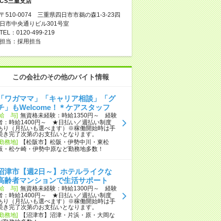
CS三重支店
〒510-0074 三重県四日市市鵜の森1-3-23四
日市中央通りビル301号室
TEL：0120-499-219
担当：採用担当
この会社のその他のバイト情報
「ワガママ」「キャリア相談」「グ
チ」もWelcome！＊ケアスタッフ
[給 与]
無資格未経験：時給1350円～ 経験
者：時給1400円～ ★日払い／週払い制度
あり（月払いも選べます）※稼働開始時は手
続き完了次第のお支払いとなります。
[勤務地]
【松阪市】松阪・伊勢中川・東松
阪・松ケ崎・伊勢中原など勤務地多数！
沼津市【週2日～】ホテルライクな
高齢者マンションで生活サポート
[給 与]
無資格未経験：時給1300円～ 経験
者：時給1400円～ ★日払い／週払い制度
あり（月払いも選べます）※稼働開始時は手
続き完了次第のお支払いとなります。
[勤務地]
【沼津市】沼津・片浜・原・大岡な