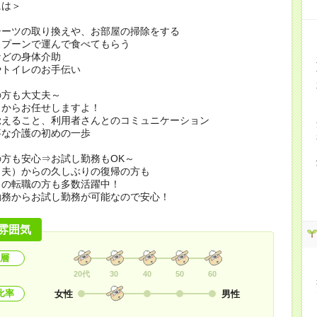
には＞
シーツの取り換えや、お部屋の掃除をする
スプーンで運んで食べてもらう
などの身体介助
やトイレのお手伝い
の方も大丈夫～
とからお任せしますよ！
覚えること、利用者さんとのコミュニケーション
事な介護の初めの一歩
方も安心⇒お試し勤務もOK～
（夫）からの久しぶりの復帰の方も
らの転職の方も多数活躍中！
勤務からお試し勤務が可能なので安心！
雰囲気
層
20代
30
40
50
60
比率
女性
男性