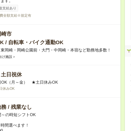
ります。
途支給あり
費全額支給※規定有
岡崎市
K / 自転車・バイク通勤OK
】東岡崎・岡崎公園前・大門・中岡崎・本宿など勤務地多数！
向け施設＞
/ 土日祝休
日OK（月～金） ★土日休みOK
日休みOK
務 / 残業なし
間～の時短シフトOK
ト時間選べます！
00