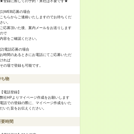
★登録に際しての予約・来社は不要です★
(1)WEB応募の場合
こちらからご連絡いたしますのでお待ちくだ
さい。
ご応募頂いた後、案内メールをお送りします
ので
内容をご確認ください。
(2)電話応募の場合
お時間のあるときにお電話にてご応募いただ
ければ
その場で登録も可能です。
持ち物
【電話登録】
弊社HPよりマイページ作成をお願いします
電話での登録の際に、マイページ作成をいた
だいた旨をお伝えください。
所要時間