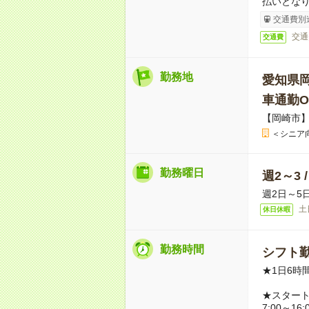
払いとな
交通費別
交通
交通費
勤務地
愛知県
車通勤O
【岡崎市
＜シニア
勤務曜日
週2～3 
週2日～5
土
休日休暇
勤務時間
シフト勤
★1日6時
★スター
7:00～16: