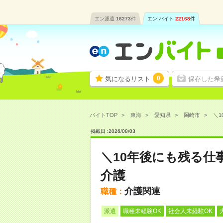
エン派遣
16273
件
エン バイト
22168
件
0
気になるリスト
保存した希
バイトTOP
東海
愛知県
岡崎市
＼1
掲載日 :
2026
/
08
/
03
＼10年後にも残る仕
介護
介護関連
職種：
派遣
職種未経験OK
社会人未経験OK