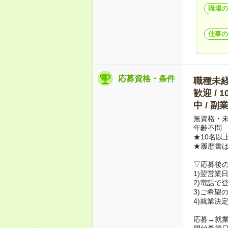
職場の
仕事の
応募資格・条件
職種未経験
歓迎 / 
中 / 
無資格・未
年齢不問
★10名以
★履歴書
▽応募後
1)翌営業
2)電話で
3)ご希望
4)就業決
応募→就業