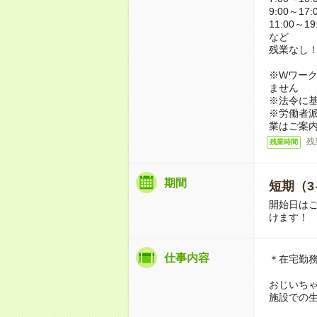
9:00～17:
11:00～19
など
残業なし
※Wワーク
ません
※法令に基
※労働者
業はご案
残
残業時間
期間
短期（3
開始日は
けます！
仕事内容
＊在宅勤
おじいち
施設での