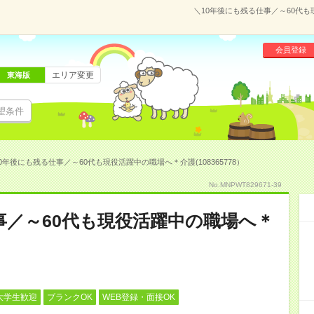
＼10年後にも残る仕事／～60代も
会員登録
エリア変更
東海版
望条件
0年後にも残る仕事／～60代も現役活躍中の職場へ＊介護(108365778）
No.MNPWT829671-39
事／～60代も現役活躍中の職場へ＊
大学生歓迎
ブランクOK
WEB登録・面接OK