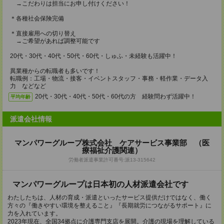
→こだわりは担当にお申し付けください！
＊各種社会保険完備
＊直接雇用への切り替え
→ご希望があれば調整可能です
20代・30代・40代・50代・60代・しゅふ・未経験も活躍中！
異業種からの転職者も多いです！
転職例：工場・物流・接客・イベントスタッフ・事務・軽作業・データ入
力 などなど
20代・30代・40代・50代・60代の方 経験問わず活躍中！
平均年齢
派遣会社情報
マンパワーグループ株式会社 ケアサービス事業部 （医
療福祉介護関連）
労働者派遣事業許可番号:派13-315642
マンパワーグループは⽇本初の⼈材派遣会社です
わたしたちは、人材の育成・派遣といったサービス提供だけではなく、働く
方々の『働きやすい環境を整えること』『長期就労につながるサポート』に
力を入れています。
2023年現在、全国34拠点に介護専門支店を展開。介護の現場を理解している