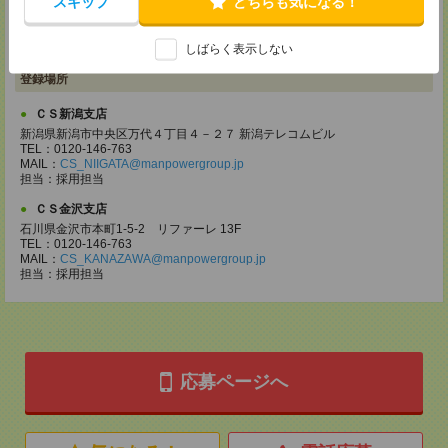
スキップ
どちらも気になる！
【電話登録】30分程度
・経験やご希望などをインタビュー
しばらく表示しない
・お仕事のご紹介など
登録場所
ＣＳ新潟支店
新潟県新潟市中央区万代４丁目４－２７ 新潟テレコムビル
TEL：0120-146-763
MAIL：
CS_NIIGATA@manpowergroup.jp
担当：採⽤担当
ＣＳ金沢支店
石川県金沢市本町1-5-2 リファーレ 13F
TEL：0120-146-763
MAIL：
CS_KANAZAWA@manpowergroup.jp
担当：採用担当
応募ページへ