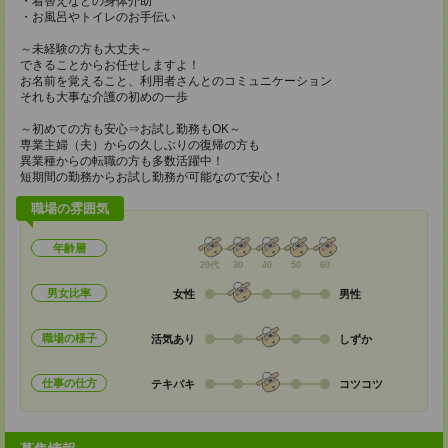
・着替えなどの身体介助
・お風呂やトイレのお手伝い
～未経験の方も大丈夫～
できることからお任せしますよ！
お名前を覚えること、利用者さんとのコミュニケーション
それも大事な介護の初めの一歩
～初めての方も安心⇒お試し勤務もOK～
専業主婦（夫）からの久しぶりの復帰の方も
異業種からの転職の方も多数活躍中！
短期間の勤務からお試し勤務が可能なので安心！
職場の雰囲気
年齢層
20代
30
40
50
60
男女比率
女性
男性
職場の様子
活気あり
しずか
仕事の仕方
テキパキ
コツコツ