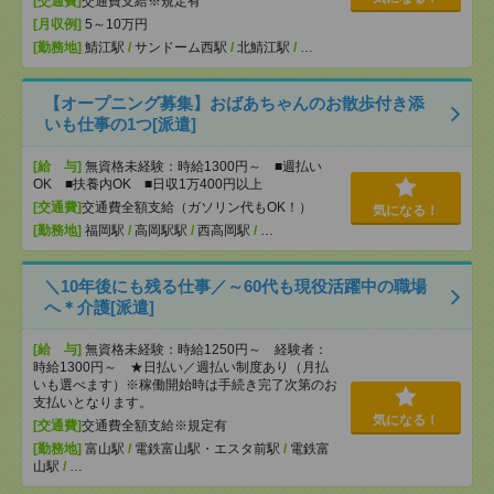
[交通費]
交通費支給※規定有
[月収例]
5～10万円
[勤務地]
鯖江駅
/
サンドーム西駅
/
北鯖江駅
/
…
【オープニング募集】おばあちゃんのお散歩付き添
いも仕事の1つ[派遣]
[給 与]
無資格未経験：時給1300円～ ■週払い
OK ■扶養内OK ■日収1万400円以上
[交通費]
交通費全額支給（ガソリン代もOK！）
気になる！
[勤務地]
福岡駅
/
高岡駅駅
/
西高岡駅
/
…
＼10年後にも残る仕事／～60代も現役活躍中の職場
へ＊介護[派遣]
[給 与]
無資格未経験：時給1250円～ 経験者：
時給1300円～ ★日払い／週払い制度あり（月払
いも選べます）※稼働開始時は手続き完了次第のお
支払いとなります。
気になる！
[交通費]
交通費全額支給※規定有
[勤務地]
富山駅
/
電鉄富山駅・エスタ前駅
/
電鉄富
山駅
/
…