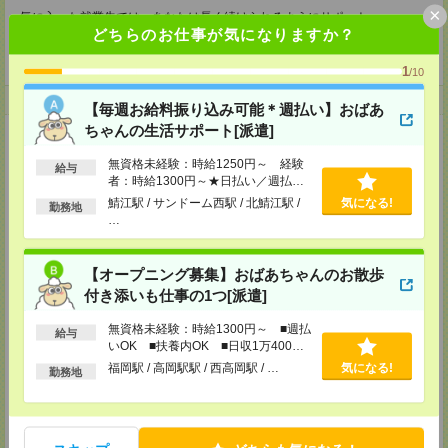
×
気に入った就業先では、あなたは長く続けられるようにサポート
困ったことがあれば、就業先との間に立って解決に向けて調整をしたり
どちらのお仕事が気になりますか？
お電話やメール・対面など あなたに合ったツールでコミュニケーションを
とってまいります！
1
/10
登録について
【毎週お給料振り込み可能＊週払い】おばあ
ちゃんの生活サポート[派遣]
【電話登録】
来社不要！30分程度のお電話で登録が完了いたします。
無資格未経験：時給1250円～ 経験
給与
者：時給1300円～★日払い／週払い
★登録に際しての予約・来社は不要です★
制度あり（月払いも選べます）※稼働
鯖江駅 / サンドーム西駅 / 北鯖江駅 /
気になる!
勤務地
(1)WEB応募の場合
開始時は手続き完了次第のお支払いと
…
こちらからご連絡いたしますのでお待ちください。
なります。
ご応募頂いた後、案内メールをお送りしますので
内容をご確認ください。
【オープニング募集】おばあちゃんのお散歩
(2)電話応募の場合
付き添いも仕事の1つ[派遣]
お時間のあるときにお電話にてご応募いただければ
その場で登録も可能です。
無資格未経験：時給1300円～ ■週払
給与
いOK ■扶養内OK ■日収1万400円
持ち物
以上
福岡駅 / 高岡駅駅 / 西高岡駅 / …
気になる!
勤務地
【電話登録】
弊社HPよりマイページ作成をお願いします
電話での登録の際に、マイページ作成をいただいた旨をお伝えください。
所要時間