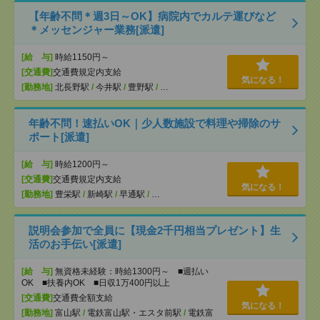
【年齢不問＊週3日～OK】病院内でカルテ運びなど
＊メッセンジャー業務[派遣]
[給 与]
時給1150円～
[交通費]
交通費規定内支給
気になる！
[勤務地]
北長野駅
/
今井駅
/
豊野駅
/
…
年齢不問！速払いOK｜少人数施設で料理や掃除のサ
ポート[派遣]
[給 与]
時給1200円～
[交通費]
交通費規定内支給
気になる！
[勤務地]
豊栄駅
/
新崎駅
/
早通駅
/
…
説明会参加で全員に【現金2千円相当プレゼント】生
活のお手伝い[派遣]
[給 与]
無資格未経験：時給1300円～ ■週払い
OK ■扶養内OK ■日収1万400円以上
[交通費]
交通費全額支給
気になる！
[勤務地]
富山駅
/
電鉄富山駅・エスタ前駅
/
電鉄富