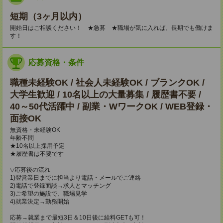
短期（3ヶ月以内）
開始日はご相談ください！ ★急募 ★職場が気に入れば、長期でも働けま
す！
応募資格・条件
職種未経験OK / 社会人未経験OK / ブランクOK /
大学生歓迎 / 10名以上の大量募集 / 履歴書不要 /
40～50代活躍中 / 副業・WワークOK / WEB登録・
面接OK
無資格・未経験OK
年齢不問
★10名以上採用予定
★履歴書は不要です
▽応募後の流れ
1)翌営業日までに担当より電話・メールでご連絡
2)電話で登録面談→求人とマッチング
3)ご希望の施設で、職場見学
4)就業決定→勤務開始
応募→就業まで最短3日＆10日後に給料GETも可！