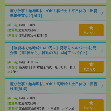
座り仕事！給与即払いOK！駅チカ！平日休み！出荷
準備作業など[派遣]
[給 与]
時給1300円
[交通費]
交通費支給有り
気になる！
[勤務地]
米島口駅から徒歩5分
【無資格でも時給1,410円～】見守りヘルパー✨訪問
介護（週1日から／日勤のみ） /Ja[アルバイト]
[給 与]
時給1,410円～
[勤務地]
新潟県十日町市堀之内戊（最寄り駅：越後
気になる！
水沢駅）
座り仕事！給与即払いOK！高時給！土日休み！目視
検査[派遣]
[給 与]
時給1200円
[交通費]
交通費支給有り
気になる！
[勤務地]
富山県富山市車6分 ※車通勤・バイク通