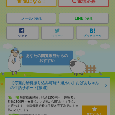
気になる！
電話応募
メール
LINE
で送る
で送る
シェア
ツイート
ブックマーク
あなたの閲覧履歴からの
おすすめ
【毎週お給料振り込み可能＊週払い】おばあちゃん
の生活サポート[派遣]
[給 与]
無資格未経験：時給1250円～ 経験者：
時給1300円～★日払い／週払い制度あり（月払い
も選べます）※稼働開始時は手続き完了次第のお支
払いとなります。
気になる！