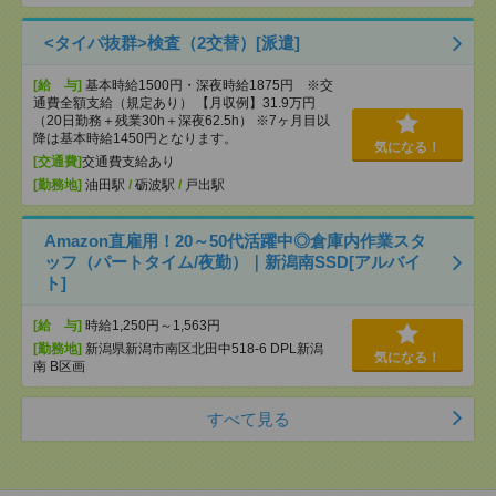
<タイパ抜群>検査（2交替）[派遣]
[給 与]
基本時給1500円・深夜時給1875円 ※交
通費全額支給（規定あり） 【月収例】31.9万円
（20日勤務＋残業30h＋深夜62.5h） ※7ヶ月目以
降は基本時給1450円となります。
気になる！
[交通費]
交通費支給あり
[勤務地]
油田駅
/
砺波駅
/
戸出駅
Amazon直雇用！20～50代活躍中◎倉庫内作業スタ
ッフ（パートタイム/夜勤）｜新潟南SSD[アルバイ
ト]
[給 与]
時給1,250円～1,563円
[勤務地]
新潟県新潟市南区北田中518-6 DPL新潟
気になる！
南 B区画
すべて見る