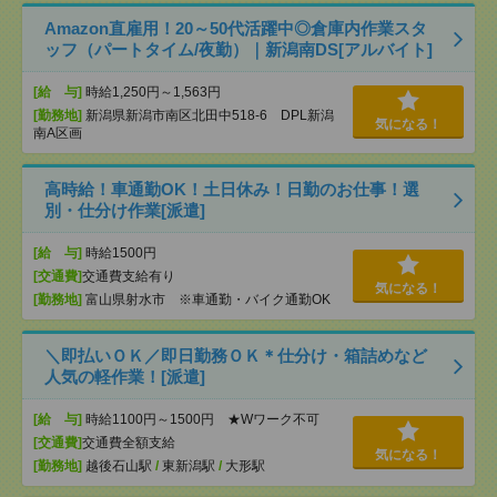
Amazon直雇用！20～50代活躍中◎倉庫内作業スタ
ッフ（パートタイム/夜勤）｜新潟南DS[アルバイト]
[給 与]
時給1,250円～1,563円
[勤務地]
新潟県新潟市南区北田中518-6 DPL新潟
気になる！
南A区画
高時給！車通勤OK！土日休み！日勤のお仕事！選
別・仕分け作業[派遣]
[給 与]
時給1500円
[交通費]
交通費支給有り
気になる！
[勤務地]
富山県射水市 ※車通勤・バイク通勤OK
＼即払いＯＫ／即日勤務ＯＫ＊仕分け・箱詰めなど
人気の軽作業！[派遣]
[給 与]
時給1100円～1500円 ★Wワーク不可
[交通費]
交通費全額支給
気になる！
[勤務地]
越後石山駅
/
東新潟駅
/
大形駅