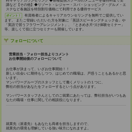
料キャリアカウンセリング ◆各種提携スクールのメニューを優待料⾦で受
講など【その他】◆リゾート・レジャー・スパ・ショッピング・グルメ・エ
ステなど各施設を特別割引価格にて利⽤できる優待サービス
有資格者によるキャリアカウンセリングを無料でご提供してい
ポイント！
ます。 またご登録いただいた⽅を対象に「英語スピーキングチェック会」や
「英語で習うフラワーアレンジメント」、「ときめき⽚づけ体験セミナー」
等、楽しくて役に⽴つセミナーも開催しています。
フォローについて
営業担当・フォロー担当よりコメント
お仕事開始後のフォローについて
お仕事が決まって、いざお仕事開始！！
新しい出会いに期待もしつつ、はじめての職場は、戸惑うこともあるかと思
います。
マンパワーグループのスタッフとして働くメリットの１つに、
弊社の担当があなたをフォローするという点があります。
マンパワースタッフさんとしてのご就業にあたっては、弊社担当がいつもあ
なたの職場・仕事に関しての相談役になります。
就業先（派遣先）もあなたも両者を担当しますので、
就業先の環境も理解している強い味方になれますよ。