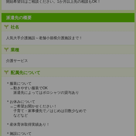
開始希望日はご相談ください。1か月以上先の相談もOK！
派遣先の概要
社名
人気大手介護施設～老舗小規模介護施設まで！
業種
介護サービス
配属先について
＊服装について
→動きやすい服装でOK
派遣先によってはポロシャツの貸与あり
＊お休みについて
→ご希望お聞かせください！
子育て・家事優先で／はじめは日数少なめで
などなど
＊産休育休取得実績あり！
＊施設について