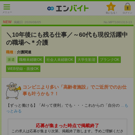
0
メニュー
気になる！
ログイン
NEW
掲載日 :2026
/
08
/
05
No.MPT1001313-13
＼10年後にも残る仕事／～60代も現役活躍中
の職場へ＊介護
職種：
介護関連
派遣
職種未経験OK
社会人未経験OK
大学生歓迎
ブランクOK
WEB登録・面接OK
コンビニより多い「高齢者施設」でご近所でのお仕
事も叶うかも？！
【ずっと働ける】「AIって便利」でも・・・これからの「自分の
...も
っとみる
応募が集まった時点で掲載終了
この求人は応募が集まり次第、掲載終了致します。予めご理解くださ