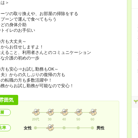
には＞
シーツの取り換えや、お部屋の掃除をする
スプーンで運んで食べてもらう
などの身体介助
やトイレのお手伝い
の方も大丈夫～
とからお任せしますよ！
覚えること、利用者さんとのコミュニケーション
事な介護の初めの一歩
方も安心⇒お試し勤務もOK～
（夫）からの久しぶりの復帰の方も
らの転職の方も多数活躍中！
勤務からお試し勤務が可能なので安心！
雰囲気
層
20代
30
40
50
60
比率
女性
男性