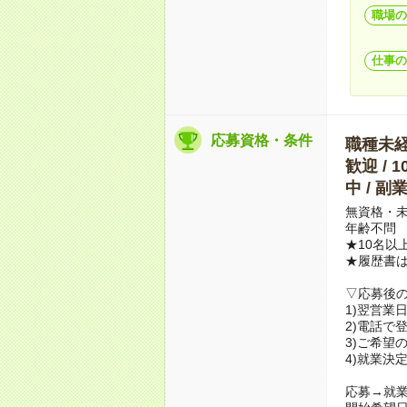
職場の
仕事の
応募資格・条件
職種未経験
歓迎 / 
中 / 
無資格・未
年齢不問
★10名以
★履歴書
▽応募後
1)翌営業
2)電話で
3)ご希望
4)就業決
応募→就業