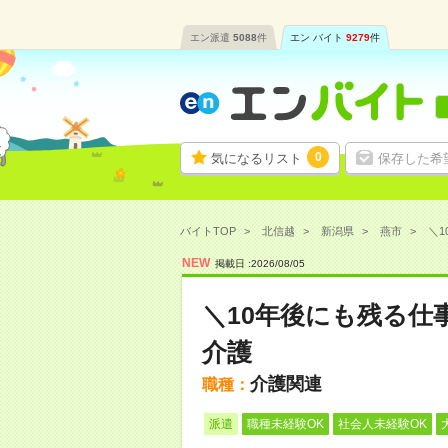
エン派遣
5088
件
エン バイト
9279
件
0
気になるリスト
保存した希
バイトTOP
北信越
新潟県
燕市
＼1
NEW
掲載日 :
2026
/
08
/
05
＼10年後にも残る仕
介護
介護関連
職種：
派遣
職種未経験OK
社会人未経験OK