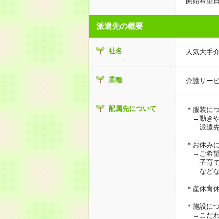
開始希望日
派遣先の概要
社名
人気大手
業種
介護サー
配属先について
＊服装に
→動きや
派遣先に
＊お休み
→ご希望
子育て・
などな
＊産休育
＊施設に
→こだわ