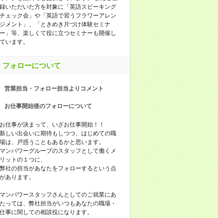
録いただいた⽅を対象に「英語スピーキング
チェック会」や「英語で習うフラワーアレン
ジメント」、「ときめき⽚づけ体験セミナ
ー」等、楽しくて役に⽴つセミナーも開催し
ています。
フォローについて
営業担当・フォロー担当よりコメント
お仕事開始後のフォローについて
お仕事が決まって、いざお仕事開始！！
新しい出会いに期待もしつつ、はじめての職
場は、戸惑うこともあるかと思います。
マンパワーグループのスタッフとして働くメ
リットの１つに、
弊社の担当があなたをフォローするという点
があります。
マンパワースタッフさんとしてのご就業にあ
たっては、弊社担当がいつもあなたの職場・
仕事に関しての相談役になります。