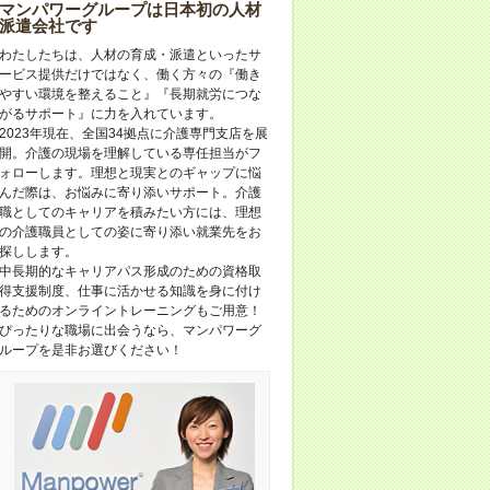
マンパワーグループは⽇本初の⼈材
派遣会社です
わたしたちは、人材の育成・派遣といったサ
ービス提供だけではなく、働く方々の『働き
やすい環境を整えること』『長期就労につな
がるサポート』に力を入れています。
2023年現在、全国34拠点に介護専門支店を展
開。介護の現場を理解している専任担当がフ
ォローします。理想と現実とのギャップに悩
んだ際は、お悩みに寄り添いサポート。介護
職としてのキャリアを積みたい方には、理想
の介護職員としての姿に寄り添い就業先をお
探しします。
中長期的なキャリアパス形成のための資格取
得支援制度、仕事に活かせる知識を身に付け
るためのオンライントレーニングもご用意！
ぴったりな職場に出会うなら、マンパワーグ
ループを是非お選びください！