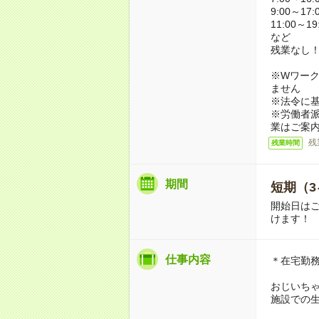
9:00～17:
11:00～19
など
残業なし
※Wワーク
ません
※法令に基
※労働者
業はご案
残
残業時間
期間
短期（3
開始日は
けます！
仕事内容
＊在宅勤
おじいち
施設での