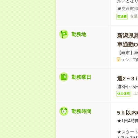
払いとな
交通費別
交通
交通費
勤務地
新潟県
車通勤O
【燕市】
＜シニア
勤務曜日
週2～3 
週3日～5
土
休日休暇
勤務時間
5ｈ以内O
★1日4時
★スター
7:00～16: