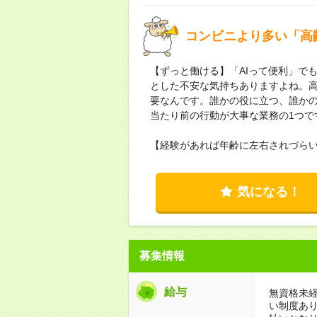
コンビニより多い「高
【ずっと働ける】「AIって便利」で
とした不安な気持ちありますよね。
要なんです。誰かの役に立つ、誰か
当たり前の行動が大事な業務の1つで
【経験があれば年齢に左右されづら
気になる！
募集情報
給与
無資格未経
い制度あ