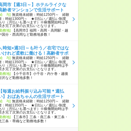
高岡市【週3日～】ホテルライクな
高齢者マンションで生活サポート
[給 与]
無資格未経験：時給1250円～ 経験
者：時給1300円～ ★日払い／週払い制度
あり（月払いも選べます）※稼働開始時は手
続き完了次第のお支払いとなります。
[勤務地]
【高岡市】福岡・高岡・高岡駅・越
中国分・西高岡など勤務地多数！
＼時短×週3日～も叶う／在宅ではな
いけれど柔軟に働ける！高齢者サポ
[給 与]
無資格未経験：時給1250円～ 経験
者：時給1350円～ ★日払い／週払い制度
あり（月払いも選べます）※稼働開始時は手
続き完了次第のお支払いとなります。
[勤務地]
【小千谷市】小千谷・内ケ巻・越後
岩沢など勤務地多数！
【毎週お給料振り込み可能＊週払
い】おばあちゃんの生活サポート
[給 与]
無資格未経験：時給1250円～ 経験
者：時給1350円～ ★日払い／週払い制度
あり（月払いも選べます）※稼働開始時は手
続き完了次第のお支払いとなります。
[勤務地]
【三条市】三条・燕三条・東三条・
北三条・帯織など勤務地多数！