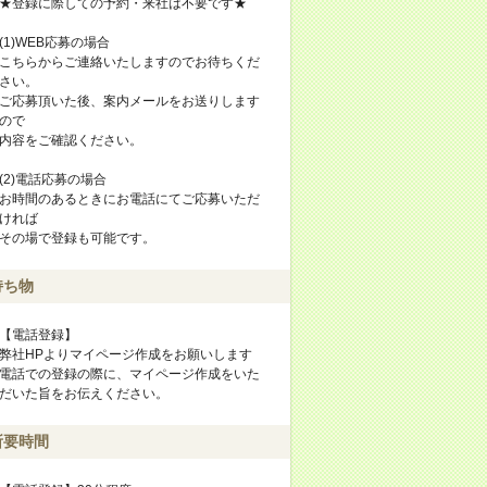
★登録に際しての予約・来社は不要です★
(1)WEB応募の場合
こちらからご連絡いたしますのでお待ちくだ
さい。
ご応募頂いた後、案内メールをお送りします
ので
内容をご確認ください。
(2)電話応募の場合
お時間のあるときにお電話にてご応募いただ
ければ
その場で登録も可能です。
持ち物
【電話登録】
弊社HPよりマイページ作成をお願いします
電話での登録の際に、マイページ作成をいた
だいた旨をお伝えください。
所要時間