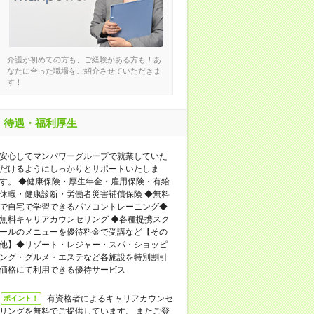
介護が初めての方も、ご経験がある方も！あ
なたに合った職場をご紹介させていただきま
す！
待遇・福利厚生
安⼼してマンパワーグループで就業していた
だけるようにしっかりとサポートいたしま
す。 ◆健康保険・厚⽣年⾦・雇⽤保険・有給
休暇・健康診断・労働者災害補償保険 ◆無料
で⾃宅で学習できるパソコントレーニング◆
無料キャリアカウンセリング ◆各種提携スク
ールのメニューを優待料⾦で受講など【その
他】◆リゾート・レジャー・スパ・ショッピ
ング・グルメ・エステなど各施設を特別割引
価格にて利⽤できる優待サービス
有資格者によるキャリアカウンセ
ポイント！
リングを無料でご提供しています。 またご登