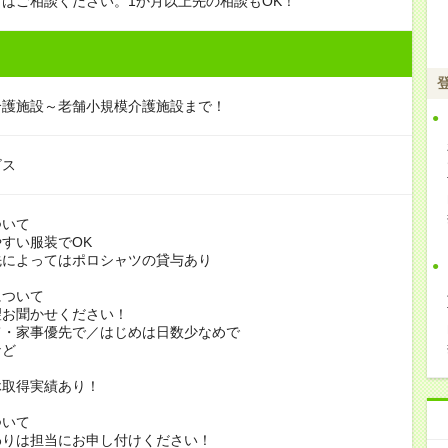
はご相談ください。1か月以上先の相談もOK！
介護施設～老舗小規模介護施設まで！
ビス
ついて
すい服装でOK
よってはポロシャツの貸与あり
について
お聞かせください！
家事優先で／はじめは日数少なめで
ど
休取得実績あり！
ついて
りは担当にお申し付けください！