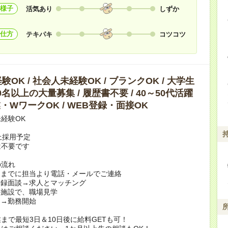
様子
活気あり
しずか
仕方
テキパキ
コツコツ
OK / 社会人未経験OK / ブランクOK / 大学生
10名以上の大量募集 / 履歴書不要 / 40～50代活躍
副業・WワークOK / WEB登録・面接OK
経験OK
上採用予定
は不要です
の流れ
日までに担当より電話・メールでご連絡
登録面談→求人とマッチング
の施設で、職場見学
定→勤務開始
まで最短3日＆10日後に給料GETも可！