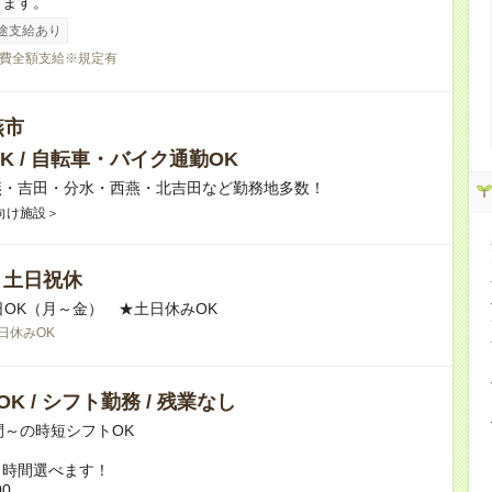
ります。
途支給あり
費全額支給※規定有
燕市
K / 自転車・バイク通勤OK
燕・吉田・分水・西燕・北吉田など勤務地多数！
向け施設＞
/ 土日祝休
日OK（月～金） ★土日休みOK
日休みOK
K / シフト勤務 / 残業なし
間～の時短シフトOK
ト時間選べます！
00