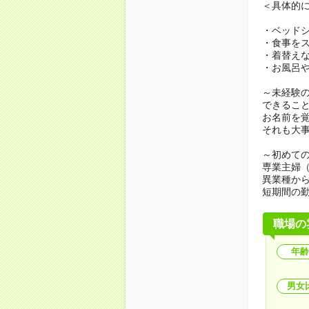
＜具体的
・ベッド
・食事を
・着替え
・お風呂
～未経験
できるこ
お名前を
それも大
～初めての
専業主婦
異業種か
短期間の
職場の
年齢
男女