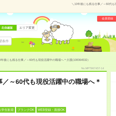
＼10年後にも残る仕事／～60代も
会員登録
エリア変更
北信越版
望条件
0年後にも残る仕事／～60代も現役活躍中の職場へ＊介護(108364532）
No.MPT967457-14
事／～60代も現役活躍中の職場へ＊
大学生歓迎
ブランクOK
WEB登録・面接OK