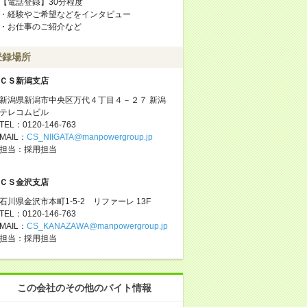
【電話登録】30分程度
・経験やご希望などをインタビュー
・お仕事のご紹介など
登録場所
ＣＳ新潟支店
新潟県新潟市中央区万代４丁目４－２７ 新潟
テレコムビル
TEL：0120-146-763
MAIL：
CS_NIIGATA@manpowergroup.jp
担当：採⽤担当
ＣＳ金沢支店
石川県金沢市本町1-5-2 リファーレ 13F
TEL：0120-146-763
MAIL：
CS_KANAZAWA@manpowergroup.jp
担当：採用担当
この会社のその他のバイト情報