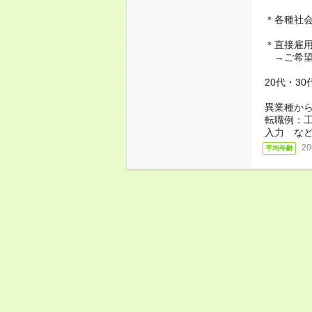
＊各種社
＊直接雇
→ご希望
20代・3
異業種か
転職例：
入力 な
2
平均年齢