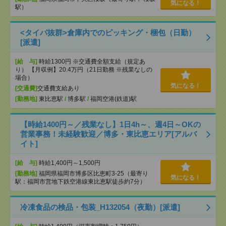
気になる！
駅）
<タイパ抜群>倉庫内でのピッキング・梱包（日勤）
[派遣]
[給 与]
時給1300円 ※交通費全額支給（規定あ
り） 【月収例】20.4万円（21日勤務 ※残業なしの
場合）
気になる！
[交通費]
交通費支給あり
[勤務地]
東比恵駅
/
博多駅
/
福岡空港(鉄道)駅
【時給1400円～／残業なし】1日4h～、週4日～OKの
営業事務！未経験歓迎／博多・東比恵エリア[アルバ
イト]
[給 与]
時給1,400円～1,500円
[勤務地]
福岡県福岡市博多区比恵町3-25（最寄り
気になる！
駅：福岡市営地下鉄空港線東比恵駅徒歩約7分）
冷凍食品の検品・包装_H132054（夜勤）[派遣]