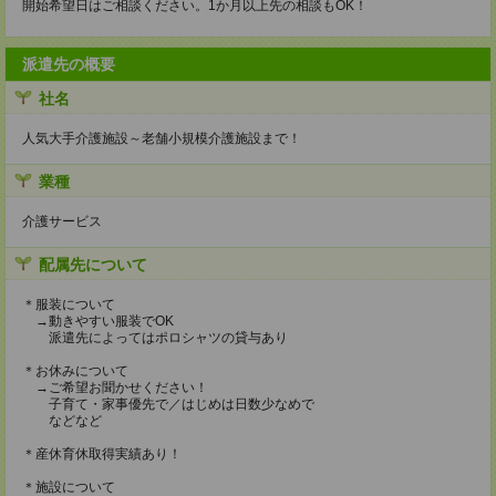
開始希望日はご相談ください。1か月以上先の相談もOK！
派遣先の概要
社名
人気大手介護施設～老舗小規模介護施設まで！
業種
介護サービス
配属先について
＊服装について
→動きやすい服装でOK
派遣先によってはポロシャツの貸与あり
＊お休みについて
→ご希望お聞かせください！
子育て・家事優先で／はじめは日数少なめで
などなど
＊産休育休取得実績あり！
＊施設について