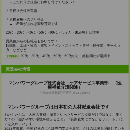
→こだわりは担当にお申し付けください！
＊各種社会保険完備
＊直接雇用への切り替え
→ご希望があれば調整可能です
20代・30代・40代・50代・60代・しゅふ・未経験も活躍中！
異業種からの転職者も多いです！
転職例：工場・物流・接客・イベントスタッフ・事務・軽作業・データ入
力 などなど
20代・30代・40代・50代・60代の方 経験問わず活躍中！
平均年齢
派遣会社情報
マンパワーグループ株式会社 ケアサービス事業部 （医
療福祉介護関連）
労働者派遣事業許可番号:派13-315642
マンパワーグループは日本初の人材派遣会社です
わたしたちは、人材の育成・派遣といったサービス提供だけではなく、働く
方々の『働きやすい環境を整えること』『長期就労につながるサポート』に
力を入れています。
2023年現在、全国34拠点に介護専門支店を展開。介護の現場を理解している