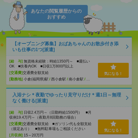
あなたの閲覧履歴からの
おすすめ
【オープニング募集】おばあちゃんのお散歩付き添
いも仕事の1つ[派遣]
[給 与]
無資格未経験：時給1350円～ ■週払い
OK ■扶養内OK ■日収1万800円以上
[交通費]
交通費全額支給
気になる！
[勤務地]
小倉(福岡県)駅
/
西小倉駅
/
南小倉駅
/
…
入浴ナシ＊夜勤でゆったり見守りだけ＊週1日～無理
なく働ける[派遣]
[給 与]
日収2.4万円～（日勤時給1500円） ■月
収例19.4万円～（夜勤月8回勤務の場合）
[交通費]
交通費全額支給 ■ガソリン代も全額支給
（規定あり） ■無料駐車場もご相談ください
気になる！
[月収例]
15～20万円