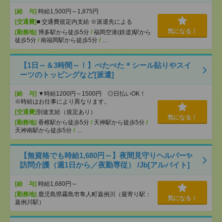
[給 与]
時給1,500円～1,875円
[交通費]
■ 交通費規定内支給 ※派遣先による
気になる！
[勤務地]
博多駅から徒歩5分
/
福岡空港(鉄道)駅から
徒歩5分
/
南福岡駅から徒歩5分
/
…
【1日～＆3時間～！】ぺたぺた＊シール貼りやスイ
ーツのトッピングなど[派遣]
[給 与]
▼時給1200円～1500円 ◎日払いOK！
※時給はお仕事により異なります。
[交通費]
別途支給（規定あり）
気になる！
[勤務地]
香椎駅から徒歩5分
/
天神駅から徒歩5分
/
天神南駅から徒歩5分
/
…
【無資格でも時給1,680円～】夜間見守りヘルパー✨
訪問介護（週1日から／夜勤専従） /Jb[アルバイト]
[給 与]
時給1,680円～
[勤務地]
鹿児島県霧島市隼人町嘉例川（最寄り駅：
気になる！
嘉例川駅）