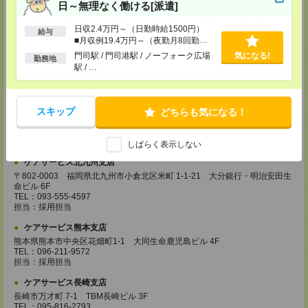
日～無理なく働ける[派遣]
登録場所
日収2.4万円～（日勤時給1500円）
ケアサービス鹿児島支店
給与
■月収例19.4万円～（夜勤月8回勤務
〒892-0846
の場合）
門司駅 / 門司港駅 / ノーフォーク広場
気になる!
鹿児島市加治屋町 15-9 大同生命鹿児島ビル 9F
勤務地
TEL：099-239-1070
駅 / …
担当：採用担当
ケアサービス福岡支店
スキップ
〒812-0024 福岡県福岡市博多区綱場町4-11 パシフィックコート博
どちらも気になる！
多 3F（25.3.17～）
TEL：092-517-3686
担当：採用担当
しばらく表示しない
ケアサービス北九州支店
〒802-0003 福岡県北九州市小倉北区米町 1-1-21 大分銀行・明治安田生
命ビル 6F
TEL：093-555-4597
担当：採用担当
ケアサービス熊本支店
熊本県熊本市中央区花畑町1-1 大同生命鹿児島ビル 4F
TEL：096-211-9572
担当：採用担当
ケアサービス長崎支店
長崎市万才町 7-1 TBM長崎ビル 3F
TEL：095-816-2793