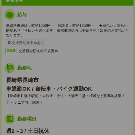
募集情報
給与
無資格未経験：時給1250円～ 経験者：時給1350円～ ★日払い／週払い
制度あり（月払いも選べます）※稼働開始時は手続き完了次第のお支払いと
なります。
交通費別途支給あり
交通費全額支給※規定有
交通費
勤務地
長崎県長崎市
車通勤OK / 自転車・バイク通勤OK
【長崎市】浦上駅前・大波止・赤迫・大浦天主堂・桜町など勤務地多数！
＜シニア向け施設＞
勤務曜日
週2～3 / 土日祝休