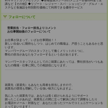
料キャリアカウンセリング ◆各種提携スクールのメニューを優待料金で受
講など【その他】◆リゾート・レジャー・スパ・ショッピング・グルメ・エ
ステなど各施設を特別割引価格にて利用できる優待サービス
フォローについて
営業担当・フォロー担当よりコメント
お仕事開始後のフォローについて
お仕事が決まって、いざお仕事開始！！
新しい出会いに期待もしつつ、はじめての職場は、戸惑うこともあるかと思
います。
マンパワーグループのスタッフとして働くメリットの１つに、
弊社の担当があなたをフォローするという点があります。
マンパワースタッフさんとしてのご就業にあたっては、弊社担当がいつもあ
なたの職場・仕事に関しての相談役になります。
就業先（派遣先）もあなたも両者を担当しますので、
就業先の環境も理解している強い味方になれますよ。
気に入った就業先では、あなたは長く続けられるようにサポート
困ったことがあれば、就業先との間に立って解決に向けて調整をしたり
お電話やメール・対面など あなたに合ったツールでコミュニケーションを
とってまいります！