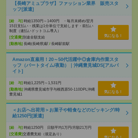
【長崎アミュプラザ】ファッション業界 販売スタ
ッフ[派遣]
[給 与]
時給1350円～1400円 ・毎月末締め/翌月
15日支払い・残業は1分単位で支給します・前払い
制度（速払いドットコム導入）
気になる！
[交通費]
別途全額支給
[勤務地]
長崎(長崎県)駅
/
長崎駅前駅
Amazon直雇用！20～50代活躍中◎倉庫内作業スタ
ッフ（パートタイム/夜勤）｜沖縄豊見城DS[アルバ
イト]
[給 与]
時給1,225円～1,531円
[勤務地]
沖縄県豊見城市字与根西原50-110DPL沖縄
気になる！
豊見城1
＜お店へ出荷用＞お菓子や軽食などのピッキング/時
給1250円[派遣]
[給 与]
時給1250円 日額平均1万円/月額21万円
[交通費]
交通費支給（規定あり）
気になる！