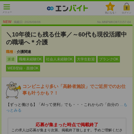
0
メニュー
気になる！
ログイン
NEW
掲載日 :2026
/
08
/
06
No.MNPWKO872157-04
＼10年後にも残る仕事／～60代も現役活躍中
の職場へ＊介護
職種：
介護関連
派遣
職種未経験OK
社会人未経験OK
大学生歓迎
ブランクOK
WEB登録・面接OK
コンビニより多い「高齢者施設」でご近所でのお仕
事も叶うかも？！
【ずっと働ける】「AIって便利」でも・・・これからの「自分の
...も
っとみる
応募が集まった時点で掲載終了
この求人は応募が集まり次第、掲載終了致します。予めご理解くださ