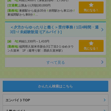
[給 与]
時給1,400円（深夜割増時：1,750円）
[交通費]
上限あり(月額)30,000円
気になる！
[勤務地]
東郷駅から徒歩35分
/
赤間駅から車11分
/
東福間駅から車8分
/
…
＜夕方からゆったりと働く＞受付事務 / 1日4時間・週
3日~/ 未経験歓迎 ![アルバイト]
[給 与]
時給1,330円～1,410円
[勤務地]
福岡県久留米市新合川1丁目2-1 ゆめタウ
気になる！
ン久留米 1F（最寄り駅：西鉄久留米駅）
すべて見る
かんたん検索はこちら
エンバイトTOP