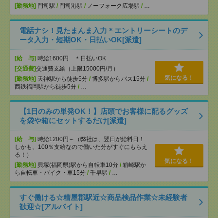
[勤務地]
門司駅
/
門司港駅
/
ノーフォーク広場駅
/
…
電話ナシ！見たまんま入力＊エントリーシートのデ
ータ入力・短期OK・日払いOK[派遣]
[給 与]
時給1600円 ＊日払いOK
[交通費]
交通費支給（上限15000円/月）
気になる！
[勤務地]
天神駅から徒歩5分
/
博多駅からバス15分
/
西鉄福岡駅から徒歩5分
/
…
【1日のみの単発OK！】店頭でお客様に配るグッズ
を袋や箱にセットするだけ[派遣]
[給 与]
時給1200円～（弊社は、翌日が給料日！
しかも、100％支給なので働いた分がすぐにもらえ
る！）
気になる！
[勤務地]
貝塚(福岡県)駅から自転車10分
/
箱崎駅か
ら自転車・バイク・車15分
/
千早駅
/
…
すぐ働ける☆糟屋郡駅近☆商品検品作業☆未経験者
歓迎☆[アルバイト]