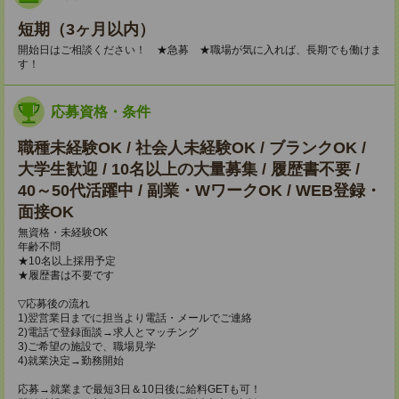
短期（3ヶ月以内）
開始日はご相談ください！ ★急募 ★職場が気に入れば、長期でも働けま
す！
応募資格・条件
職種未経験OK / 社会人未経験OK / ブランクOK /
大学生歓迎 / 10名以上の大量募集 / 履歴書不要 /
40～50代活躍中 / 副業・WワークOK / WEB登録・
面接OK
無資格・未経験OK
年齢不問
★10名以上採用予定
★履歴書は不要です
▽応募後の流れ
1)翌営業日までに担当より電話・メールでご連絡
2)電話で登録面談→求人とマッチング
3)ご希望の施設で、職場見学
4)就業決定→勤務開始
応募→就業まで最短3日＆10日後に給料GETも可！