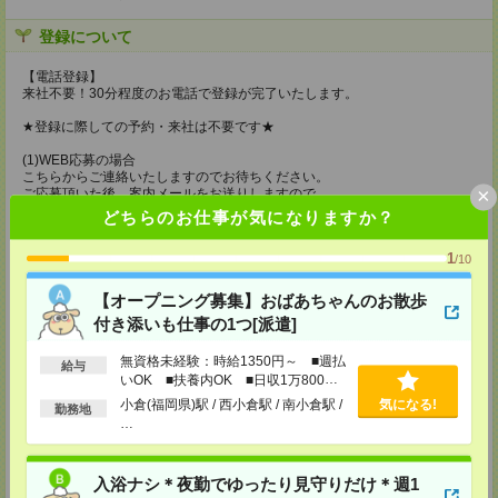
登録について
【電話登録】
来社不要！30分程度のお電話で登録が完了いたします。
★登録に際しての予約・来社は不要です★
(1)WEB応募の場合
こちらからご連絡いたしますのでお待ちください。
×
ご応募頂いた後、案内メールをお送りしますので
内容をご確認ください。
どちらのお仕事が気になりますか？
(2)電話応募の場合
1
/10
お時間のあるときにお電話にてご応募いただければ
その場で登録も可能です。
【オープニング募集】おばあちゃんのお散歩
持ち物
付き添いも仕事の1つ[派遣]
【電話登録】
弊社HPよりマイページ作成をお願いします
無資格未経験：時給1350円～ ■週払
給与
電話での登録の際に、マイページ作成をいただいた旨をお伝えください。
いOK ■扶養内OK ■日収1万800円
以上
小倉(福岡県)駅 / 西小倉駅 / 南小倉駅 /
気になる!
勤務地
所要時間
…
【電話登録】30分程度
・経験やご希望などをインタビュー
・お仕事のご紹介など
入浴ナシ＊夜勤でゆったり見守りだけ＊週1