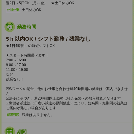
週2日～5日OK（月～金） ★土日休みOK
土日休みOK
休日休暇
勤務時間
5ｈ以内OK / シフト勤務 / 残業なし
★1日4時間～の時短シフトOK
★スタート時間選べます！
7:00～16:00
9:00～17:00
11:00～19:00
など
残業なし！
※Wワークの場合、他のお仕事と合わせ週40時間超の就業はご案内できませ
ん
※法令に基づき、週20時間以上勤務は社会保険への加入対象となります
※労働者派遣法（日雇い派遣の原則禁止）により、短時間・短期間の就業は
ご案内が難しい場合があります
残業はありません。
残業時間
期間