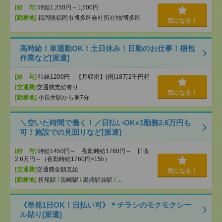
[給 与]
時給1,250円～1,500円
[勤務地]
福岡県福岡市博多区会社所在地/博多区
気になる！
高時給！車通勤OK！土日休み！日勤のお仕事！梱包
作業など[派遣]
[給 与]
時給1200円 【月収例】(例)18万2千円程
[交通費]
交通費支給有り
気になる！
[勤務地]
小長井駅から車7分
＼空いた時間で働く！／日払いOK×1勤務2.6万円も
可！施設での見回りなど[派遣]
[給 与]
時給1450円～ 夜勤時給1760円～ 日収
2.6万円～（夜勤時給1760円×15h）
[交通費]
交通費全額支給
気になる！
[勤務地]
折尾駅
/
黒崎駅
/
黒崎駅前駅
/
…
《単発1日OK！日払い可》＊チラシのモクモクシー
ル貼り[派遣]