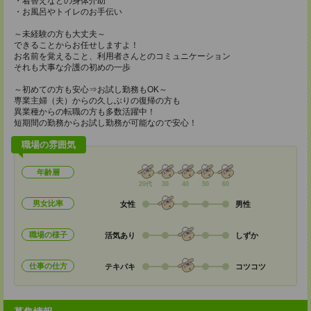
・着替えなどの身体介助
・お風呂やトイレのお手伝い
～未経験の方も大丈夫～
できることからお任せしますよ！
お名前を覚えること、利用者さんとのコミュニケーション
それも大事な介護の初めの一歩
～初めての方も安心⇒お試し勤務もOK～
専業主婦（夫）からの久しぶりの復帰の方も
異業種からの転職の方も多数活躍中！
短期間の勤務からお試し勤務が可能なので安心！
職場の雰囲気
年齢層
20代
30
40
50
60
男女比率
女性
男性
職場の様子
活気あり
しずか
仕事の仕方
テキパキ
コツコツ