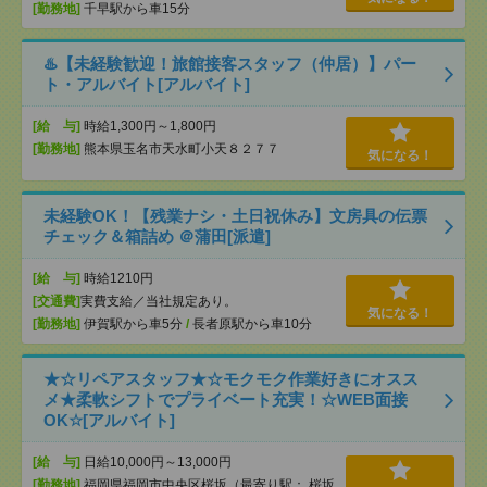
[勤務地]
千早駅から車15分
♨️【未経験歓迎！旅館接客スタッフ（仲居）】パー
ト・アルバイト[アルバイト]
[給 与]
時給1,300円～1,800円
[勤務地]
熊本県玉名市天水町小天８２７７
気になる！
未経験OK！【残業ナシ・土日祝休み】文房具の伝票
チェック＆箱詰め ＠蒲田[派遣]
[給 与]
時給1210円
[交通費]
実費支給／当社規定あり。
気になる！
[勤務地]
伊賀駅から車5分
/
長者原駅から車10分
★☆リペアスタッフ★☆モクモク作業好きにオスス
メ★柔軟シフトでプライベート充実！☆WEB面接
OK☆[アルバイト]
[給 与]
日給10,000円～13,000円
[勤務地]
福岡県福岡市中央区桜坂（最寄り駅： 桜坂