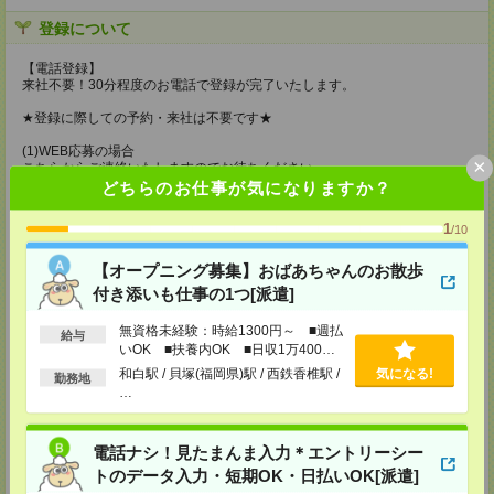
登録について
【電話登録】
来社不要！30分程度のお電話で登録が完了いたします。
★登録に際しての予約・来社は不要です★
(1)WEB応募の場合
×
こちらからご連絡いたしますのでお待ちください。
ご応募頂いた後、案内メールをお送りしますので
どちらのお仕事が気になりますか？
内容をご確認ください。
1
/10
(2)電話応募の場合
お時間のあるときにお電話にてご応募いただければ
その場で登録も可能です。
【オープニング募集】おばあちゃんのお散歩
付き添いも仕事の1つ[派遣]
持ち物
無資格未経験：時給1300円～ ■週払
【電話登録】
給与
いOK ■扶養内OK ■日収1万400円
弊社HPよりマイページ作成をお願いします
電話での登録の際に、マイページ作成をいただいた旨をお伝えください。
以上
和白駅 / 貝塚(福岡県)駅 / 西鉄香椎駅 /
気になる!
勤務地
…
所要時間
【電話登録】30分程度
・経験やご希望などをインタビュー
電話ナシ！見たまんま入力＊エントリーシー
・お仕事のご紹介など
トのデータ入力・短期OK・日払いOK[派遣]