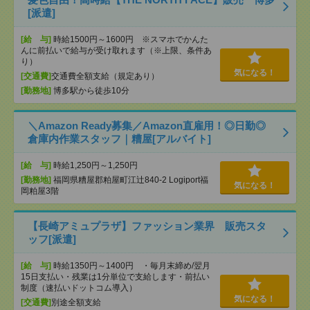
[派遣]
[給 与]
時給1500円～1600円 ※スマホでかんた
んに前払いで給与が受け取れます（※上限、条件あ
り）
気になる！
[交通費]
交通費全額支給（規定あり）
[勤務地]
博多駅から徒歩10分
＼Amazon Ready募集／Amazon直雇用！◎日勤◎
倉庫内作業スタッフ｜糟屋[アルバイト]
[給 与]
時給1,250円～1,250円
[勤務地]
福岡県糟屋郡粕屋町江辻840-2 Logiport福
気になる！
岡粕屋3階
【長崎アミュプラザ】ファッション業界 販売スタ
ッフ[派遣]
[給 与]
時給1350円～1400円 ・毎月末締め/翌月
15日支払い・残業は1分単位で支給します・前払い
制度（速払いドットコム導入）
気になる！
[交通費]
別途全額支給