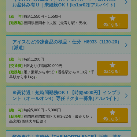
お盆休み有り｜未経験OK！(ks1sr02)[アルバイト]
[給 与]
時給1,550円～1,550円
[勤務地]
福岡県福岡市中央区（最寄り駅：天神）
気になる！
アイスなど冷凍食品の検品・仕分_H6933（1130-20）
[派遣]
[給 与]
時給1,200円
[交通費]
上限あり(月額)30,000円
気になる！
[勤務地]
雁ノ巣駅から車5分
/
香椎駅から車13分
/
千
早駅から車14分
/
…
※高待遇！短時間勤務OK！【時給5000円】インプラ
ント（オールオン4）専任ドクター募集[アルバイト]
[給 与]
時給5,000円～5,000円
[勤務地]
福岡県福岡市南区大楠3-22-8（最寄り駅：
気になる！
高宮駅(西鉄大牟田線)）
髪色自由！高時給【THE NORTH FACE】販売 博多