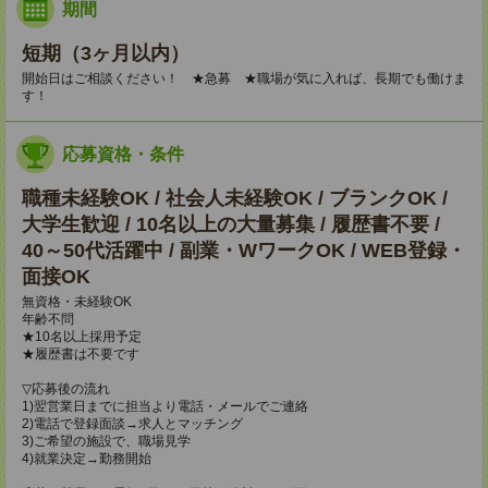
期間
短期（3ヶ月以内）
開始日はご相談ください！ ★急募 ★職場が気に入れば、長期でも働けま
す！
応募資格・条件
職種未経験OK / 社会人未経験OK / ブランクOK /
大学生歓迎 / 10名以上の大量募集 / 履歴書不要 /
40～50代活躍中 / 副業・WワークOK / WEB登録・
面接OK
無資格・未経験OK
年齢不問
★10名以上採用予定
★履歴書は不要です
▽応募後の流れ
1)翌営業日までに担当より電話・メールでご連絡
2)電話で登録面談→求人とマッチング
3)ご希望の施設で、職場見学
4)就業決定→勤務開始