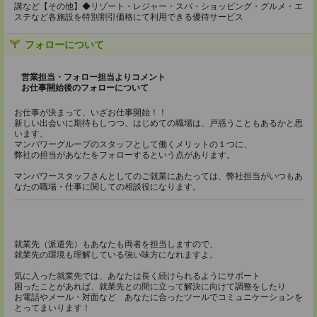
講など【その他】◆リゾート・レジャー・スパ・ショッピング・グルメ・エ
ステなど各施設を特別割引価格にて利用できる優待サービス
フォローについて
営業担当・フォロー担当よりコメント
お仕事開始後のフォローについて
お仕事が決まって、いざお仕事開始！！
新しい出会いに期待もしつつ、はじめての職場は、戸惑うこともあるかと思
います。
マンパワーグループのスタッフとして働くメリットの１つに、
弊社の担当があなたをフォローするという点があります。
マンパワースタッフさんとしてのご就業にあたっては、弊社担当がいつもあ
なたの職場・仕事に関しての相談役になります。
就業先（派遣先）もあなたも両者を担当しますので、
就業先の環境も理解している強い味方になれますよ。
気に入った就業先では、あなたは長く続けられるようにサポート
困ったことがあれば、就業先との間に立って解決に向けて調整をしたり
お電話やメール・対面など あなたに合ったツールでコミュニケーションを
とってまいります！