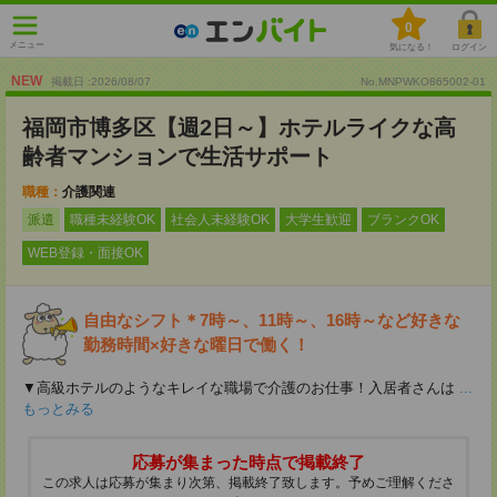
0
メニュー
気になる！
ログイン
NEW
掲載日 :2026
/
08
/
07
No.MNPWKO865002-01
福岡市博多区【週2日～】ホテルライクな高
齢者マンションで生活サポート
職種：
介護関連
派遣
職種未経験OK
社会人未経験OK
大学生歓迎
ブランクOK
WEB登録・面接OK
自由なシフト＊7時～、11時～、16時～など好きな
勤務時間×好きな曜日で働く！
▼高級ホテルのようなキレイな職場で介護のお仕事！入居者さんは
...
もっとみる
応募が集まった時点で掲載終了
この求人は応募が集まり次第、掲載終了致します。予めご理解くださ