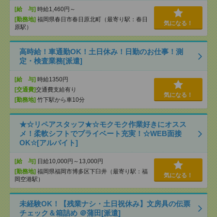
[給 与]
時給1,460円～
[勤務地]
福岡県春日市春日原北町（最寄り駅：春日
気になる！
原駅）
高時給！車通勤OK！土日休み！日勤のお仕事！測
定・検査業務[派遣]
[給 与]
時給1350円
[交通費]
交通費支給有り
気になる！
[勤務地]
竹下駅から車10分
★☆リペアスタッフ★☆モクモク作業好きにオスス
メ！柔軟シフトでプライベート充実！☆WEB面接
OK☆[アルバイト]
[給 与]
日給10,000円～13,000円
[勤務地]
福岡県福岡市博多区下臼井（最寄り駅：福
気になる！
岡空港駅）
未経験OK！【残業ナシ・土日祝休み】文房具の伝票
チェック＆箱詰め ＠蒲田[派遣]