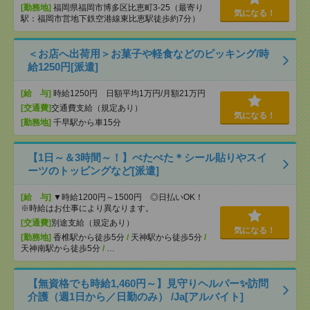
[勤務地]
福岡県福岡市博多区比恵町3-25（最寄り
気になる！
駅：福岡市営地下鉄空港線東比恵駅徒歩約7分）
＜お店へ出荷用＞お菓子や軽食などのピッキング/時
給1250円[派遣]
[給 与]
時給1250円 日額平均1万円/月額21万円
[交通費]
交通費支給（規定あり）
気になる！
[勤務地]
千早駅から車15分
【1日～＆3時間～！】ぺたぺた＊シール貼りやスイ
ーツのトッピングなど[派遣]
[給 与]
▼時給1200円～1500円 ◎日払いOK！
※時給はお仕事により異なります。
[交通費]
別途支給（規定あり）
気になる！
[勤務地]
香椎駅から徒歩5分
/
天神駅から徒歩5分
/
天神南駅から徒歩5分
/
…
【無資格でも時給1,460円～】見守りヘルパー✨訪問
介護（週1日から／日勤のみ） /Ja[アルバイト]