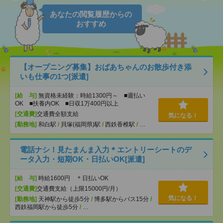
あなたの閲覧履歴からの
おすすめ
【オープニング募集】おばあちゃんのお散歩付き添
いも仕事の1つ[派遣]
[給 与]
無資格未経験：時給1300円～ ■週払い
OK ■扶養内OK ■日収1万400円以上
[交通費]
交通費全額支給
気になる！
[勤務地]
和白駅
/
貝塚(福岡県)駅
/
西鉄香椎駅
/
…
電話ナシ！見たまんま入力＊エントリーシートのデ
ータ入力・短期OK・日払いOK[派遣]
[給 与]
時給1600円 ＊日払いOK
[交通費]
交通費支給（上限15000円/月）
気になる！
[勤務地]
天神駅から徒歩5分
/
博多駅からバス15分
/
西鉄福岡駅から徒歩5分
/
…