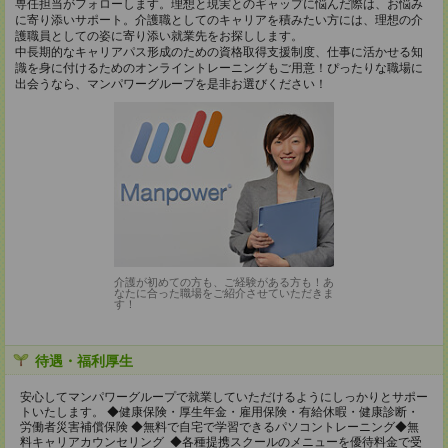
専任担当がフォローします。理想と現実とのギャップに悩んだ際は、お悩み
に寄り添いサポート。介護職としてのキャリアを積みたい方には、理想の介
護職員としての姿に寄り添い就業先をお探しします。
中長期的なキャリアパス形成のための資格取得支援制度、仕事に活かせる知
識を身に付けるためのオンライントレーニングもご用意！ぴったりな職場に
出会うなら、マンパワーグループを是非お選びください！
介護が初めての方も、ご経験がある方も！あ
なたに合った職場をご紹介させていただきま
す！
待遇・福利厚生
安心してマンパワーグループで就業していただけるようにしっかりとサポー
トいたします。 ◆健康保険・厚生年金・雇用保険・有給休暇・健康診断・
労働者災害補償保険 ◆無料で自宅で学習できるパソコントレーニング◆無
料キャリアカウンセリング ◆各種提携スクールのメニューを優待料金で受