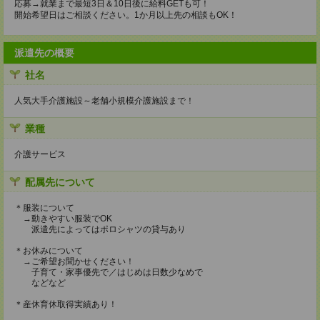
応募→就業まで最短3日＆10日後に給料GETも可！
開始希望日はご相談ください。1か月以上先の相談もOK！
派遣先の概要
社名
人気大手介護施設～老舗小規模介護施設まで！
業種
介護サービス
配属先について
＊服装について
→動きやすい服装でOK
派遣先によってはポロシャツの貸与あり
＊お休みについて
→ご希望お聞かせください！
子育て・家事優先で／はじめは日数少なめで
などなど
＊産休育休取得実績あり！