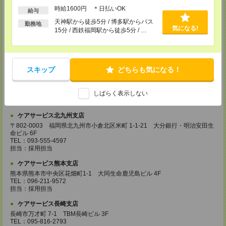
登録場所
時給1600円 ＊日払いOK
給与
ケアサービス鹿児島支店
天神駅から徒歩5分 / 博多駅からバス
勤務地
気になる!
〒892-0846
15分 / 西鉄福岡駅から徒歩5分 / …
鹿児島市加治屋町 15-9 大同生命鹿児島ビル 9F
TEL：099-239-1070
担当：採用担当
ケアサービス福岡支店
スキップ
どちらも気になる！
〒812-0024 福岡県福岡市博多区綱場町4-11 パシフィックコート博
多 3F（25.3.17～）
TEL：092-517-3686
しばらく表示しない
担当：採用担当
ケアサービス北九州支店
〒802-0003 福岡県北九州市小倉北区米町 1-1-21 大分銀行・明治安田生
命ビル 6F
TEL：093-555-4597
担当：採用担当
ケアサービス熊本支店
熊本県熊本市中央区花畑町1-1 大同生命鹿児島ビル 4F
TEL：096-211-9572
担当：採用担当
ケアサービス長崎支店
長崎市万才町 7-1 TBM長崎ビル 3F
TEL：095-816-2793