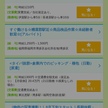
[給 与]
時給1210円
[交通費]
実費支給／当社規定あり。
気になる！
[勤務地]
伊賀駅から車5分
/
長者原駅から車10分
すぐ働ける☆糟屋郡駅近☆商品検品作業☆未経験者
歓迎☆[アルバイト]
[給 与]
時給1,250円～1,500円
[勤務地]
福岡県福岡市博多区会社所在地/博多区
気になる！
<タイパ抜群>倉庫内でのピッキング・梱包（日勤）
[派遣]
[給 与]
時給1300円 ※交通費全額支給（規定あ
り） 【月収例】20.4万円（21日勤務 ※残業なしの
場合）
気になる！
[交通費]
交通費支給あり
[勤務地]
東比恵駅
/
博多駅
/
福岡空港(鉄道)駅
［物件の写真撮影！］8月下旬スタート｜長期休暇・