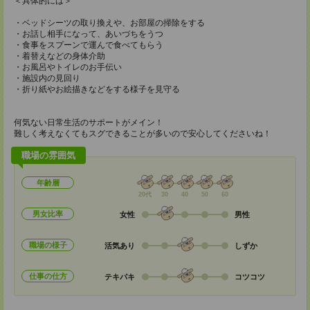
＜具体的には＞
・ベッドシーツの取り換えや、お部屋の掃除をする
・お話し相手になって、あいづちをうつ
・食事をスプーンで運んで食べてもらう
・着替えなどの身体介助
・お風呂やトイレのお手伝い
・施設内の見回り
・折り紙やお絵描きなどをする様子を見守る
何気ない日常生活のサポートがメイン！
難しく考えなくてもスグできることが多いので安心してくださいね！
職場の雰囲気
年齢層
20代
30
40
50
60
男女比率
女性
男性
職場の様子
活気あり
しずか
仕事の仕方
テキパキ
コツコツ