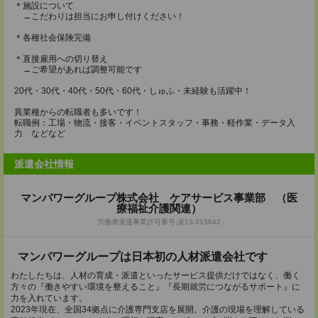
＊施設について
→こだわりは担当にお申し付けください！
＊各種社会保険完備
＊直接雇用への切り替え
→ご希望があれば調整可能です
20代・30代・40代・50代・60代・しゅふ・未経験も活躍中！
異業種からの転職者も多いです！
転職例：工場・物流・接客・イベントスタッフ・事務・軽作業・データ入
力 などなど
派遣会社情報
マンパワーグループ株式会社 ケアサービス事業部 （医
療福祉介護関連）
労働者派遣事業許可番号:派13-315642
マンパワーグループは日本初の人材派遣会社です
わたしたちは、人材の育成・派遣といったサービス提供だけではなく、働く
方々の『働きやすい環境を整えること』『長期就労につながるサポート』に
力を入れています。
2023年現在、全国34拠点に介護専門支店を展開。介護の現場を理解している