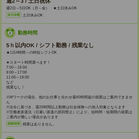
週2～3 / 土日祝休
週2日～5日OK（月～金） ★土日休みOK
土日休みOK
休日休暇
勤務時間
5ｈ以内OK / シフト勤務 / 残業なし
★1日4時間～の時短シフトOK
★スタート時間選べます！
7:00～16:00
9:00～17:00
11:00～19:00
など
残業なし！
※Wワークの場合、他のお仕事と合わせ週40時間超の就業はご案内できませ
ん
※法令に基づき、週20時間以上勤務は社会保険への加入対象となります
※労働者派遣法（日雇い派遣の原則禁止）により、短時間・短期間の就業は
ご案内が難しい場合があります
残業はありません。
残業時間