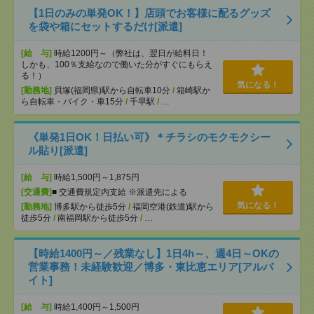
【1日のみの単発OK！】店頭でお客様に配るグッズ
を袋や箱にセットするだけ[派遣]
[給 与]
時給1200円～（弊社は、翌日が給料日！
しかも、100％支給なので働いた分がすぐにもらえ
る！）
気になる！
[勤務地]
貝塚(福岡県)駅から自転車10分
/
箱崎駅か
ら自転車・バイク・車15分
/
千早駅
/
…
《単発1日OK！日払い可》＊チラシのモクモクシー
ル貼り[派遣]
[給 与]
時給1,500円～1,875円
[交通費]
■ 交通費規定内支給 ※派遣先による
気になる！
[勤務地]
博多駅から徒歩5分
/
福岡空港(鉄道)駅から
徒歩5分
/
南福岡駅から徒歩5分
/
…
【時給1400円～／残業なし】1日4h～、週4日～OKの
営業事務！未経験歓迎／博多・東比恵エリア[アルバ
イト]
[給 与]
時給1,400円～1,500円