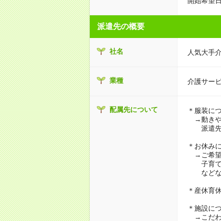
開始希望日
派遣先の概要
社名
人気大手
業種
介護サー
配属先について
＊服装に
→動きや
派遣先に
＊お休み
→ご希望
子育て・
などな
＊産休育
＊施設に
→こだわ