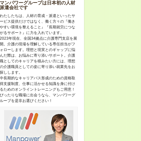
マンパワーグループは日本初の人材
派遣会社です
わたしたちは、人材の育成・派遣といったサ
ービス提供だけではなく、働く方々の『働き
やすい環境を整えること』『長期就労につな
がるサポート』に力を入れています。
2023年現在、全国34拠点に介護専門支店を展
開。介護の現場を理解している専任担当がフ
ォローします。理想と現実とのギャップに悩
んだ際は、お悩みに寄り添いサポート。介護
職としてのキャリアを積みたい方には、理想
の介護職員としての姿に寄り添い就業先をお
探しします。
中長期的なキャリアパス形成のための資格取
得支援制度、仕事に活かせる知識を身に付け
るためのオンライントレーニングもご用意！
ぴったりな職場に出会うなら、マンパワーグ
ループを是非お選びください！