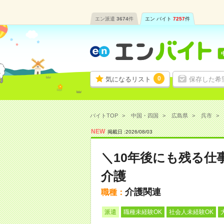
エン派遣
3674
件
エン バイト
7257
件
0
気になるリスト
保存した希
バイトTOP
中国・四国
広島県
呉市
NEW
掲載日 :
2026
/
08
/
03
＼10年後にも残る仕
介護
介護関連
職種：
派遣
職種未経験OK
社会人未経験OK