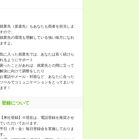
就業先（派遣先）もあなたも両者を担当しま
すので、
就業先の環境も理解している強い味方になれ
ますよ。
気に入った就業先では、あなたは長く続けら
れるようにサポート
困ったことがあれば、就業先との間に立って
解決に向けて調整をしたり
お電話やメール・対面など あなたに合った
ツールでコミュニケーションをとってまいり
ます！
登録について
【来社登録】※現在は、電話登録を推奨させ
ていただいております。
平日（月～金）毎日登録会を実施しておりま
す。