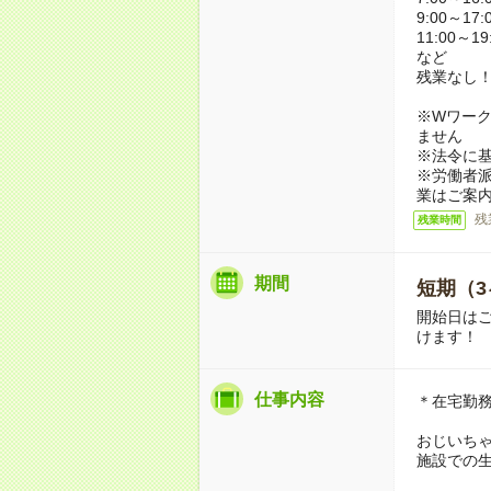
9:00～17:
11:00～19
など
残業なし
※Wワーク
ません
※法令に基
※労働者
業はご案
残
残業時間
期間
短期（3
開始日は
けます！
仕事内容
＊在宅勤
おじいち
施設での