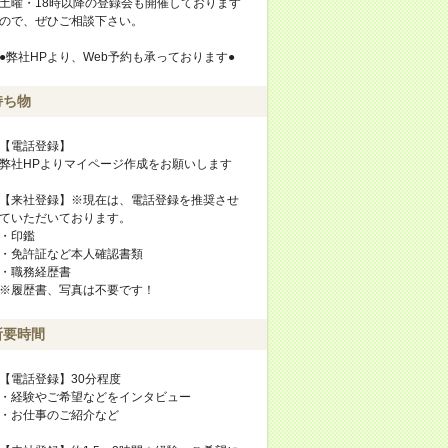
土曜・18時以降の登録会も開催しております
ので、ぜひご相談下さい。
●弊社HPより、Web予約も承っております●
持ち物
【電話登録】
弊社HPよりマイページ作成をお願いします
【来社登録】※現在は、電話登録を推奨させ
ていただいております。
・印鑑
・免許証など本人確認書類
・職務経歴書
※履歴書、写真は不要です！
所要時間
【電話登録】30分程度
・経験やご希望などをインタビュー
・お仕事のご紹介など