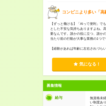
コンビニより多い「高
【ずっと働ける】「AIって便利」で
とした不安な気持ちありますよね。
要なんです。誰かの役に立つ、誰か
当たり前の行動が大事な業務の1つで
【経験があれば年齢に左右されづら
気になる！
募集情報
給与
無資格未経
い制度あ