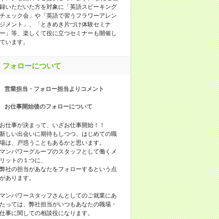
録いただいた方を対象に「英語スピーキング
チェック会」や「英語で習うフラワーアレン
ジメント」、「ときめき片づけ体験セミナ
ー」等、楽しくて役に立つセミナーも開催し
ています。
フォローについて
営業担当・フォロー担当よりコメント
お仕事開始後のフォローについて
お仕事が決まって、いざお仕事開始！！
新しい出会いに期待もしつつ、はじめての職
場は、戸惑うこともあるかと思います。
マンパワーグループのスタッフとして働くメ
リットの１つに、
弊社の担当があなたをフォローするという点
があります。
マンパワースタッフさんとしてのご就業にあ
たっては、弊社担当がいつもあなたの職場・
仕事に関しての相談役になります。