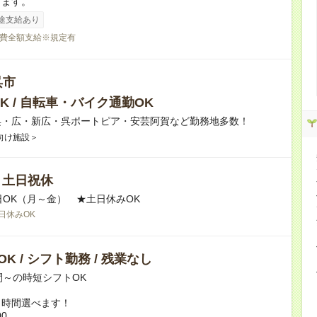
ります。
途支給あり
費全額支給※規定有
呉市
K / 自転車・バイク通勤OK
呉・広・新広・呉ポートピア・安芸阿賀など勤務地多数！
向け施設＞
/ 土日祝休
日OK（月～金） ★土日休みOK
日休みOK
K / シフト勤務 / 残業なし
間～の時短シフトOK
ト時間選べます！
00