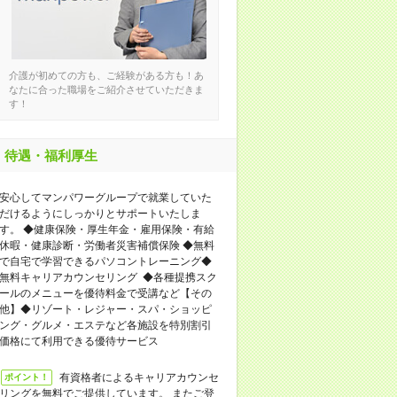
介護が初めての方も、ご経験がある方も！あ
なたに合った職場をご紹介させていただきま
す！
待遇・福利厚生
安心してマンパワーグループで就業していた
だけるようにしっかりとサポートいたしま
す。 ◆健康保険・厚生年金・雇用保険・有給
休暇・健康診断・労働者災害補償保険 ◆無料
で自宅で学習できるパソコントレーニング◆
無料キャリアカウンセリング ◆各種提携スク
ールのメニューを優待料金で受講など【その
他】◆リゾート・レジャー・スパ・ショッピ
ング・グルメ・エステなど各施設を特別割引
価格にて利用できる優待サービス
有資格者によるキャリアカウンセ
ポイント！
リングを無料でご提供しています。 またご登