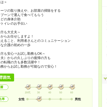
には＞
シーツの取り換えや、お部屋の掃除をする
スプーンで運んで食べてもらう
などの身体介助
やトイレのお手伝い
の方も大丈夫～
とからお任せしますよ！
覚えること、利用者さんとのコミュニケーション
事な介護の初めの一歩
方も安心⇒お試し勤務もOK～
（夫）からの久しぶりの復帰の方も
らの転職の方も多数活躍中！
勤務からお試し勤務が可能なので安心！
雰囲気
層
20代
30
40
50
60
比率
女性
男性