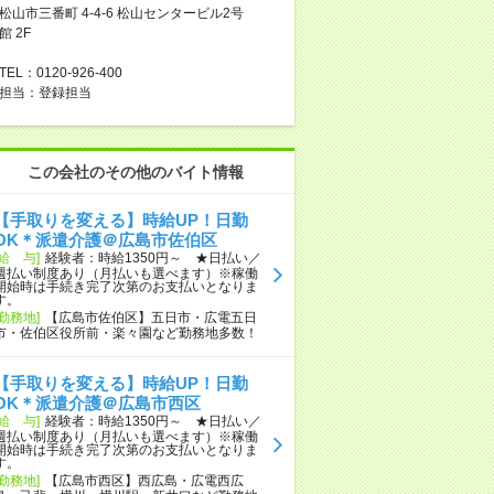
松山市三番町 4-4-6 松山センタービル2号
館 2F
TEL：0120-926-400
担当：登録担当
この会社のその他のバイト情報
【手取りを変える】時給UP！日勤
OK＊派遣介護＠広島市佐伯区
[給 与]
経験者：時給1350円～ ★日払い／
週払い制度あり（月払いも選べます）※稼働
開始時は手続き完了次第のお支払いとなりま
す。
[勤務地]
【広島市佐伯区】五日市・広電五日
市・佐伯区役所前・楽々園など勤務地多数！
【手取りを変える】時給UP！日勤
OK＊派遣介護＠広島市西区
[給 与]
経験者：時給1350円～ ★日払い／
週払い制度あり（月払いも選べます）※稼働
開始時は手続き完了次第のお支払いとなりま
す。
[勤務地]
【広島市西区】西広島・広電西広