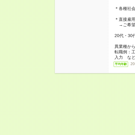
＊各種社
＊直接雇
→ご希望
20代・3
異業種か
転職例：
入力 な
2
平均年齢