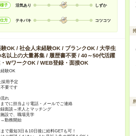
様子
活気あり
しずか
仕方
テキパキ
コツコツ
OK / 社会人未経験OK / ブランクOK / 大学生
10名以上の大量募集 / 履歴書不要 / 40～50代活躍
副業・WワークOK / WEB登録・面接OK
経験OK
上採用予定
は不要です
の流れ
日までに担当より電話・メールでご連絡
登録面談→求人とマッチング
の施設で、職場見学
定→勤務開始
まで最短3日＆10日後に給料GETも可！