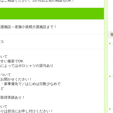
はご相談ください。1か月以上先の相談もOK！
介護施設～老舗小規模介護施設まで！
ビス
ついて
すい服装でOK
よってはポロシャツの貸与あり
について
お聞かせください！
家事優先で／はじめは日数少なめで
ど
休取得実績あり！
ついて
りは担当にお申し付けください！