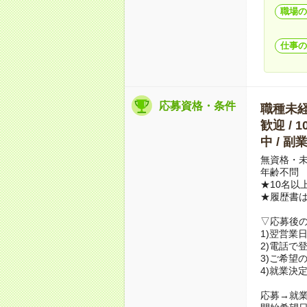
職場の
仕事の
応募資格・条件
職種未経験
歓迎 / 
中 / 
無資格・未
年齢不問
★10名以
★履歴書
▽応募後
1)翌営業
2)電話で
3)ご希望
4)就業決
応募→就業