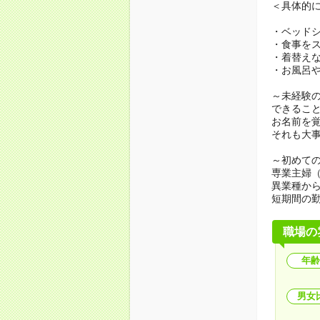
＜具体的
・ベッド
・食事を
・着替え
・お風呂
～未経験
できるこ
お名前を
それも大
～初めての
専業主婦
異業種か
短期間の
職場の
年齢
男女