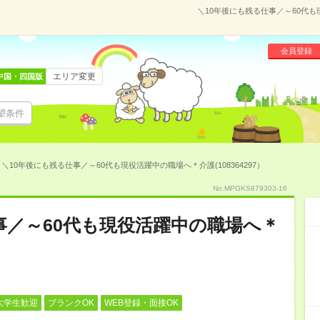
＼10年後にも残る仕事／～60代も
会員登録
エリア変更
中国・四国版
望条件
＼10年後にも残る仕事／～60代も現役活躍中の職場へ＊介護(108364297）
No.MPGKS879303-16
事／～60代も現役活躍中の職場へ＊
大学生歓迎
ブランクOK
WEB登録・面接OK