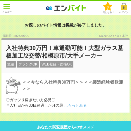
0
メニュー
気になる！
ログイン
お探しのバイト情報は掲載が終了しました。
掲載日 :2026
/
05
/
09
No.NIKSYbh117-本社
入社特典30万円！車通勤可能！大型ガラス基
板加工/2交替/相模原市/大手メーカー
派遣
ブランクOK
WEB登録・面接OK
＜＜今なら入社特典30万円＞＞＜＜製造経験者歓迎
＞＞
〇ガッツリ稼ぎたい方必見〇
＊入社日から30日経過した月の最
...もっとみる
あなたの閲覧履歴からのオススメ