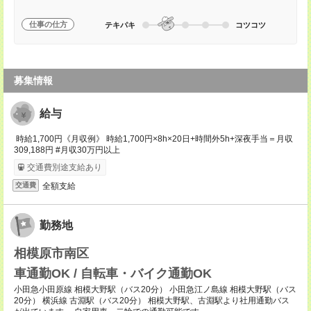
仕事の仕方
テキパキ
コツコツ
募集情報
給与
時給1,700円《月収例》 時給1,700円×8h×20日+時間外5h+深夜手当＝月収
309,188円 #月収30万円以上
交通費別途支給あり
全額支給
交通費
勤務地
相模原市南区
車通勤OK / 自転車・バイク通勤OK
小田急小田原線 相模大野駅（バス20分） 小田急江ノ島線 相模大野駅（バス
20分） 横浜線 古淵駅（バス20分） 相模大野駅、古淵駅より社用通勤バス