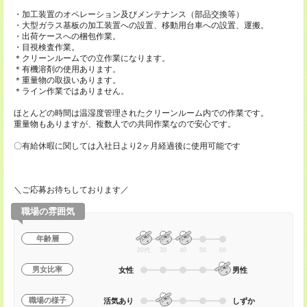
・加工装置のオペレーション及びメンテナンス（部品交換等）
・大型ガラス基板の加工装置への設置、移動用台車への設置、運搬。
・出荷ケースへの梱包作業。
・目視検査作業。
＊クリーンルームでの立作業になります。
＊有機溶剤の使用あります。
＊重量物の取扱いあります。
＊ライン作業ではありません。
ほとんどの時間は温湿度管理されたクリーンルーム内での作業です。
重量物もありますが、複数人での共同作業なので安心です。
〇有給休暇に関しては入社日より2ヶ月経過後に使用可能です
＼ご応募お待ちしております／
職場の雰囲気
年齢層
20代
30
40
50
60
男女比率
女性
男性
職場の様子
活気あり
しずか