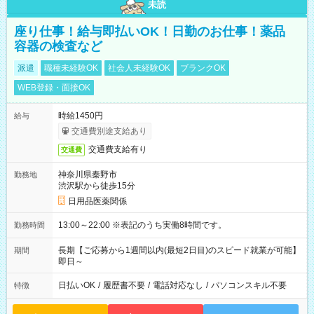
未読
座り仕事！給与即払いOK！日勤のお仕事！薬品
容器の検査など
派遣
職種未経験OK
社会人未経験OK
ブランクOK
WEB登録・面接OK
時給1450円
給与
交通費別途支給あり
交通費支給有り
交通費
神奈川県秦野市
勤務地
渋沢駅から徒歩15分
日用品医薬関係
13:00～22:00 ※表記のうち実働8時間です。
勤務時間
長期【ご応募から1週間以内(最短2日目)のスピード就業が可能】
期間
即日～
日払いOK
/
履歴書不要
/
電話対応なし
/
パソコンスキル不要
特徴