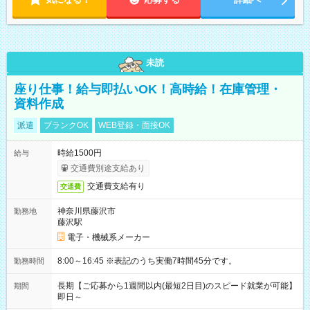
未読
座り仕事！給与即払いOK！高時給！在庫管理・
資料作成
派遣
ブランクOK
WEB登録・面接OK
時給1500円
給与
交通費別途支給あり
交通費支給有り
交通費
神奈川県藤沢市
勤務地
藤沢駅
電子・機械系メーカー
8:00～16:45 ※表記のうち実働7時間45分です。
勤務時間
長期【ご応募から1週間以内(最短2日目)のスピード就業が可能】
期間
即日～