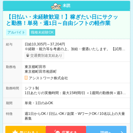
未読
【日払い・未経験歓迎！】稼ぎたい日にサクッ
と勤務！単発・週1日～自由シフトの軽作業
アルバイト
職種未経験OK
日給10,305円～37,204円
給与
※経験・能力等を考慮の上、加給・優遇いたします。 【試用期
間】試用期間なし
交通費別途支給あり
東京都町田市
勤務地
東京都町田市相原町
アシストワーク株式会社
シフト制
勤務時間
1日あたりの実働時間：最大15時間/日 ＜1週間の勤務例＞週3回
勤務 勤務：月・水・金 休み：火・木・土・日 好きな時にお仕事
可能です！ ※1日あたりの最大実働時間は日勤、夜勤共に勤務し
単発・1日のみOK
期間
た時間になります。
週1日からOK / 日払いOK / 副業・WワークOK / 10名以上の大量
特徴
募集
気になる！
応募する
詳細へ