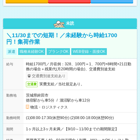
未読
＼11/30までの短期！／未経験から時給1700
円！集荷作業
派遣
職種未経験OK
ブランクOK
WEB登録・面接OK
時給1700円／月収例：328、100円＝1、700円×8時間×21日勤
給与
務の場合＋残業代(月20時間の場合)、交通費別途支給
交通費別途支給あり
実費支給／当社規定あり。
交通費
茨城県鉾田市
勤務地
徳宿駅から車5分
/
涸沼駅から車12分
物流・ロジスティクス
(1)08:00-17:30(休憩90分) (2)08:00-18:00(休憩90分)
勤務時間
1ヶ月以上3ヶ月未満／【9/10～11/30までの期間限定】
期間