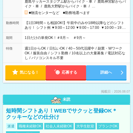
鹿島サッカースタジアム駅からバイク・車
/
鹿島神宮駅からバ
イク・車
/
鹿島大野駅からバイク・車
/
…
■物流センターなど ■勤務地選べます
【1日3時間～も相談OK!】午前中のみや18時以降などのシフト
勤務時間
あり！ シフト例 ▼9:00～12:00 ▼9:00～17:00 ▼10:00～19:00
▼18:00～21:00
1日だけの単発OK！＃8月～ ＃9月～
期間
週1日からOK
/
日払いOK
/
40～50代活躍中
/
副業・Wワーク
特徴
OK
/
服装自由
/
シフト勤務
/
10名以上の大量募集
/
電話対応な
し
/
パソコンスキル不要
気になる！
応募する
詳細へ
掲載日：2026.08.07
未読
短時間シフトあり！WEBでサクッと登録OK＊
クッキーなどの仕分け
派遣
職種未経験OK
社会人未経験OK
大学生歓迎
ブランクOK