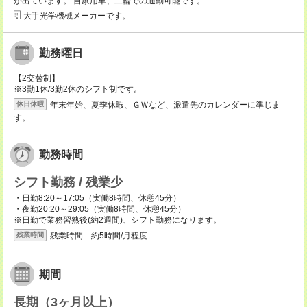
が出ています。 自家用車、二輪での通勤可能です。
大手光学機械メーカーです。
勤務曜日
【2交替制】
※3勤1休/3勤2休のシフト制です。
年末年始、夏季休暇、ＧＷなど、派遣先のカレンダーに準じま
休日休暇
す。
勤務時間
シフト勤務 / 残業少
・日勤8:20～17:05（実働8時間、休憩45分）
・夜勤20:20～29:05（実働8時間、休憩45分）
※日勤で業務習熟後(約2週間)、シフト勤務になります。
残業時間 約5時間/月程度
残業時間
期間
長期（3ヶ月以上）