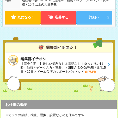
履歴書不要
/
40～50代活躍中
/
副業・WワークOK
/
シフト勤
特徴
務
/
10名以上の大量募集
気になる！
応募する
詳細へ
編集部イチオシ
【完全在宅！】難しい業務なし＆電話なし！ゆっくりの11
時～時短＊データ入力・事務、＜SEKAI NO OWARI＊8月15
日・16日＞ドーム公演のサポートバイトなど
(8/7UP!)
お仕事の概要
≪ガラスの成膜、検査、運搬、設置などのお仕事です≫