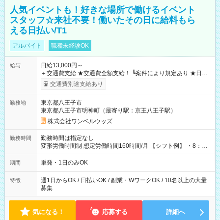
人気イベントも！好きな場所で働けるイベント
スタッフ☆来社不要！働いたその日に給料もら
える日払い/T1
アルバイト
職種未経験OK
日給13,000円～
給与
＋交通費支給 ★交通費全額支給！ ┗案件により規定あり ★日払
いOK！（規定あり） ┗働いたその日に現金GET♪ お仕事後はコ
交通費別途支給あり
ンビニATMから 日払い分を引き落とせます！ 【試用期間】試
用期間なし
東京都八王子市
勤務地
東京都八王子市明神町（最寄り駅：京王八王子駅）
株式会社ワンベルウッズ
勤務時間は指定なし
勤務時間
変形労働時間制 想定労働時間160時間/月 【シフト例】 ・8：00
～21：00
単発・1日のみOK
期間
週1日からOK / 日払いOK / 副業・WワークOK / 10名以上の大量
特徴
募集
気になる！
応募する
詳細へ