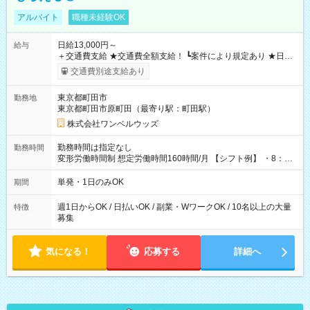
アルバイト
職種未経験OK
日給13,000円～
給与
＋交通費支給 ★交通費全額支給！ ┗案件により規定あり ★日払
いOK！（規定あり） ┗働いたその日に現金GET♪ お仕事後はコ
交通費別途支給あり
ンビニATMから 日払い分を引き落とせます！ 【試用期間】試
用期間なし
東京都町田市
勤務地
東京都町田市原町田（最寄り駅：町田駅）
株式会社ワンベルウッズ
勤務時間は指定なし
勤務時間
変形労働時間制 想定労働時間160時間/月 【シフト例】 ・8：00
～21：00
単発・1日のみOK
期間
週1日からOK / 日払いOK / 副業・WワークOK / 10名以上の大量
特徴
募集
気になる！
応募する
詳細へ