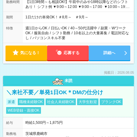
【1日3時間～も相談OK!】午前中のみや18時以降などのシフト
勤務時間
あり！ シフト例 ▼9:00～12:00 ▼9:00～17:00 ▼10:00～19:00
▼18:00～21:00
1日だけの単発OK！＃8月～ ＃9月～
期間
週1日からOK
/
日払いOK
/
40～50代活躍中
/
副業・Wワーク
特徴
OK
/
服装自由
/
シフト勤務
/
10名以上の大量募集
/
電話対応な
し
/
パソコンスキル不要
気になる！
応募する
詳細へ
掲載日：2026.08.05
未読
＼来社不要／単発1日OK＊DMの仕分け
派遣
職種未経験OK
社会人未経験OK
大学生歓迎
ブランクOK
WEB登録・面接OK
時給1,500円～1,875円
給与
茨城県鹿嶋市
勤務地