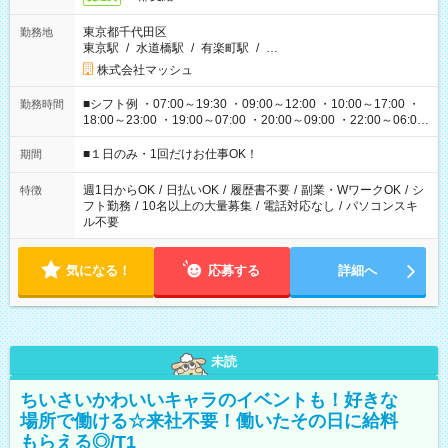
東京都千代田区
勤務地
東京駅
/
水道橋駅
/
有楽町駅
/
…
株式会社マッシュ
■シフト例 ・07:00～19:30 ・09:00～12:00 ・10:00～17:00 ・
勤務時間
18:00～23:00 ・19:00～07:00 ・20:00～09:00 ・22:00～06:00
etc ★最短で3時間で5,120円のお仕事から 15時間で2万円近く稼
げるお仕事も！ ご希望のお時間に合わせてご紹介！ ※シフトは
■１日のみ・1回だけお仕事OK！
期間
現場によって異なります。 ※勿論、休憩時間はあるのでご安心
ください！
週1日からOK
/
日払いOK
/
履歴書不要
/
副業・WワークOK
/
シ
特徴
フト勤務
/
10名以上の大量募集
/
電話対応なし
/
パソコンスキ
ル不要
気になる！
応募する
詳細へ
未読
ちいさいかわいいキャラのイベントも！好きな
場所で働ける☆来社不要！働いたその日に給料
もらえる◎/T1