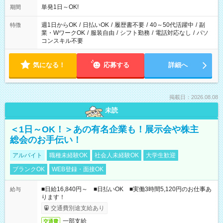
単発1日～OK!
期間
週1日からOK
/
日払いOK
/
履歴書不要
/
40～50代活躍中
/
副
特徴
業・WワークOK
/
服装自由
/
シフト勤務
/
電話対応なし
/
パソ
コンスキル不要
気になる！
応募する
詳細へ
掲載日：2026.08.08
未読
＜1日～OK！＞あの有名企業も！展示会や株主
総会のお手伝い！
アルバイト
職種未経験OK
社会人未経験OK
大学生歓迎
ブランクOK
WEB登録・面接OK
■日給16,840円～ ■日払いOK ■実働3時間5,120円のお仕事あ
給与
ります！
交通費別途支給あり
一部支給
交通費