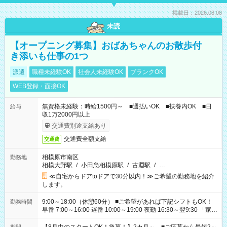
掲載日：2026.08.08
未読
【オープニング募集】おばあちゃんのお散歩付
き添いも仕事の1つ
派遣
職種未経験OK
社会人未経験OK
ブランクOK
WEB登録・面接OK
無資格未経験：時給1500円～ ■週払いOK ■扶養内OK ■日
給与
収1万2000円以上
交通費別途支給あり
交通費全額支給
交通費
相模原市南区
勤務地
相模大野駅
/
小田急相模原駅
/
古淵駅
/
…
≪自宅からドアtoドアで30分以内！≫ご希望の勤務地を紹介
します。
9:00～18:00（休憩60分） ■ご希望があれば下記シフトもOK！
勤務時間
早番 7:00～16:00 遅番 10:00～19:00 夜勤 16:30～翌9:30 「家族
と休みを合わせたい」 「余裕を持って夕飯の準備がしたい」
「できれば残業はしたくない」 など、ご希望を教えてください