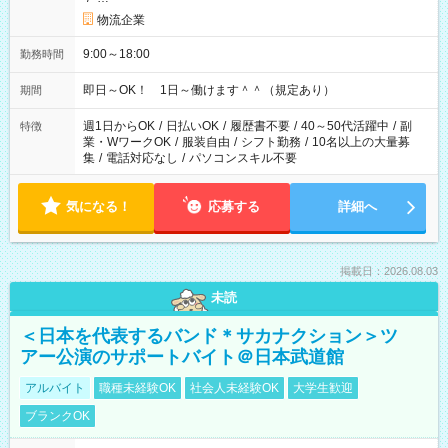
物流企業
9:00～18:00
勤務時間
即日～OK！ 1日～働けます＾＾（規定あり）
期間
週1日からOK
/
日払いOK
/
履歴書不要
/
40～50代活躍中
/
副
特徴
業・WワークOK
/
服装自由
/
シフト勤務
/
10名以上の大量募
集
/
電話対応なし
/
パソコンスキル不要
気になる！
応募する
詳細へ
掲載日：2026.08.03
未読
＜日本を代表するバンド＊サカナクション＞ツ
アー公演のサポートバイト＠日本武道館
アルバイト
職種未経験OK
社会人未経験OK
大学生歓迎
ブランクOK