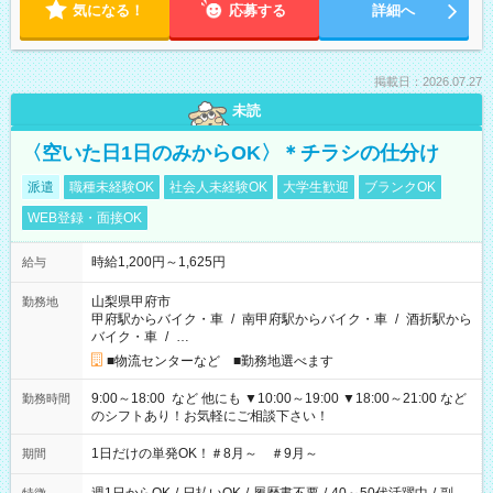
気になる！
応募する
詳細へ
掲載日：2026.07.27
未読
〈空いた日1日のみからOK〉＊チラシの仕分け
派遣
職種未経験OK
社会人未経験OK
大学生歓迎
ブランクOK
WEB登録・面接OK
時給1,200円～1,625円
給与
山梨県甲府市
勤務地
甲府駅からバイク・車
/
南甲府駅からバイク・車
/
酒折駅から
バイク・車
/
…
■物流センターなど ■勤務地選べます
9:00～18:00 など 他にも ▼10:00～19:00 ▼18:00～21:00 など
勤務時間
のシフトあり！お気軽にご相談下さい！
1日だけの単発OK！＃8月～ ＃9月～
期間