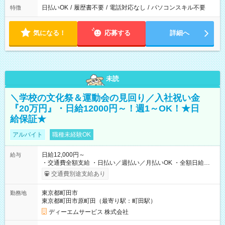
日払いOK
/
履歴書不要
/
電話対応なし
/
パソコンスキル不要
特徴
気になる！
応募する
詳細へ
未読
＼学校の文化祭＆運動会の見回り／入社祝い金
『20万円』・日給12000円～！週1～OK！★日
給保証★
アルバイト
職種未経験OK
日給12,000円～
給与
・交通費全額支給 ・日払い／週払い／月払いOK ・全額日給保
証あり ・－・－・－・－・－・－・－・－・－・－・ ★☆入社
交通費別途支給あり
祝金20万円★☆ ※1勤務毎に2000円ずつ支給！ ※100勤務目で合
計20万円の支給となります ※規定あり ・－・－・－・－・－・
東京都町田市
勤務地
－・－・－・－・－・ ≪給与例≫ 月22日働いた場合 月給：26
東京都町田市原町田（最寄り駅：町田駅）
万4，000円 ＝12，000円×22日 ※別途交通費 ----- ■法定研修：
20時間×1，226円／合計24，520円支給 『お弁当』支給もあり♪
ディーエムサービス 株式会社
【試用期間】試用期間なし