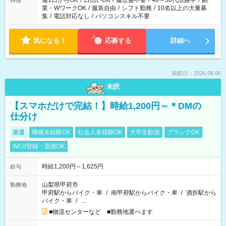
週1日からOK
/
日払いOK
/
履歴書不要
/
40～50代活躍中
/
副
特徴
業・WワークOK
/
服装自由
/
シフト勤務
/
10名以上の大量募
集
/
電話対応なし
/
パソコンスキル不要
気になる！
応募する
詳細へ
掲載日：2026.08.06
未読
【スマホだけで完結！】時給1,200円～＊DMの
仕分け
派遣
職種未経験OK
社会人未経験OK
大学生歓迎
ブランクOK
WEB登録・面接OK
時給1,200円～1,625円
給与
山梨県甲府市
勤務地
甲府駅からバイク・車
/
南甲府駅からバイク・車
/
酒折駅から
バイク・車
/
…
■物流センターなど ■勤務地選べます