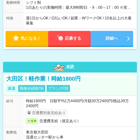
シフト制
勤務時間
1日あたりの実働時間：最大8時間/日 ・9：00～17：00 ※実働8
時間・休憩1時間 ⇒実は…16時くらいには終わっちゃうことがほ
とんどです！ ★早く勤務が終わっても日給保証あり！
週1日からOK / 日払いOK / 副業・WワークOK / 10名以上の大量
特徴
募集
気になる！
応募する
詳細へ
未読
大田区！軽作業！時給1800円
派遣
職種未経験OK
ブランクOK
時給1800円 日額平均1万4400円/月額30万2400円/残込39万
給与
2400円
交通費別途支給あり
交通費支給（規定あり）
交通費
東京都大田区
勤務地
流通センター駅から車