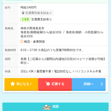
時給1400円
給与
交通費別途支給あり
交通費支給有り
交通費
神奈川県海老名市
勤務地
海老名(相模線)駅から徒歩10分
/
海老名(相鉄・小田急)駅から
徒歩10分
物流・倉庫関係
8:15～17:00 ※表記のうち実働7時間40分です。
勤務時間
長期【ご応募から1週間以内(最短2日目)のスピード就業が可能】
期間
即日～
日払いOK
/
履歴書不要
/
電話対応なし
/
パソコンスキル不要
特徴
気になる！
応募する
詳細へ
未読