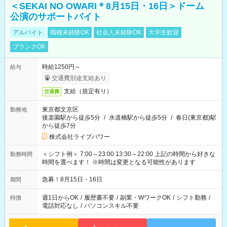
＜SEKAI NO OWARI＊8月15日・16日＞ドーム
公演のサポートバイト
アルバイト
職種未経験OK
社会人未経験OK
大学生歓迎
ブランクOK
時給1250円～
給与
交通費別途支給あり
支給（規定有り）
交通費
東京都文京区
勤務地
後楽園駅から徒歩5分
/
水道橋駅から徒歩5分
/
春日(東京都)駅
から徒歩7分
株式会社ライブパワー
＜シフト例＞ 7:00～23:00 13:30～22:00 上記の時間から好きな
勤務時間
時間を選べます！ ※時間は変更となる可能性があります
急募！8月15日・16日
期間
週1日からOK
/
履歴書不要
/
副業・WワークOK
/
シフト勤務
/
特徴
電話対応なし
/
パソコンスキル不要