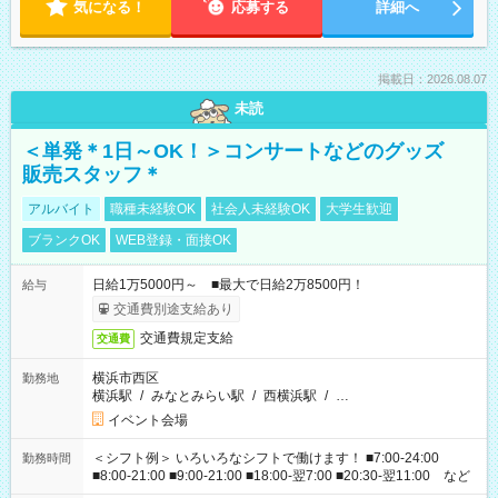
気になる！
応募する
詳細へ
掲載日：2026.08.07
未読
＜単発＊1日～OK！＞コンサートなどのグッズ
販売スタッフ＊
アルバイト
職種未経験OK
社会人未経験OK
大学生歓迎
ブランクOK
WEB登録・面接OK
日給1万5000円～ ■最大で日給2万8500円！
給与
交通費別途支給あり
交通費規定支給
交通費
横浜市西区
勤務地
横浜駅
/
みなとみらい駅
/
西横浜駅
/
…
イベント会場
＜シフト例＞ いろいろなシフトで働けます！ ■7:00-24:00
勤務時間
■8:00-21:00 ■9:00-21:00 ■18:00-翌7:00 ■20:30-翌11:00 など