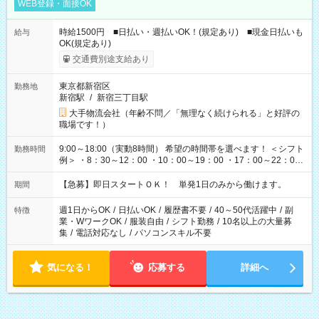
WEB登録・面接OK
時給1500円 ■日払い・週払いOK！(規定あり) ■現金日払いも
給与
OK(規定あり)
交通費別途支給あり
東京都新宿区
勤務地
新宿駅
/
新宿三丁目駅
大手物流会社（年齢不問／「無理なく続けられる」と好評の
職場です！）
9:00～18:00（実動8時間） 希望の時間帯を選べます！ ＜シフト
勤務時間
例＞ ・8：30～12：00 ・10：00～19：00 ・17：00～22：00
・13：00～22：00 ・22：00～翌6：00 など
【急募】即日スタートＯＫ！ 単発1日のみから働けます。
期間
週1日からOK
/
日払いOK
/
履歴書不要
/
40～50代活躍中
/
副
特徴
業・WワークOK
/
服装自由
/
シフト勤務
/
10名以上の大量募
集
/
電話対応なし
/
パソコンスキル不要
気になる！
応募する
詳細へ