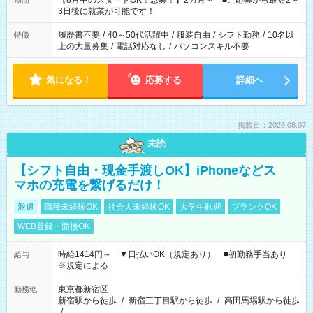
【8月中のスタートOK！急募！】2カ月～ ■ご応募から最短2～
期間
ね。 ※Wワーク希望の方へ 今ご覧のお仕事で希望する勤務時間
3日後に就業が可能です！
と、もう1つのお仕事の勤務時間。 合計で週40時間を超える場
合は応募できません。
履歴書不要
/
40～50代活躍中
/
服装自由
/
シフト勤務
/
10名以
特徴
上の大量募集
/
電話対応なし
/
パソコンスキル不要
気になる！
応募する
詳細へ
掲載日：2026.08.07
未読
【シフト自由・現金手渡しOK】iPhoneなどス
マホの充電を繋げるだけ！
派遣
職種未経験OK
社会人未経験OK
大学生歓迎
ブランクOK
WEB登録・面接OK
時給1414円～ ▼日払いOK（規定あり） ■初勤務手当あり
給与
※規定による
東京都新宿区
勤務地
新宿駅から徒歩
/
新宿三丁目駅から徒歩
/
高田馬場駅から徒歩
/
…