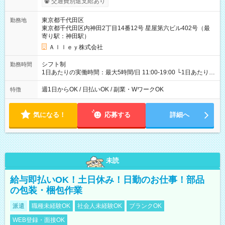
交通費別途支給あり
東京都千代田区
勤務地
東京都千代田区内神田2丁目14番12号 星屋第六ビル402号（最
寄り駅：神田駅）
Ａｌｌｅｙ株式会社
シフト制
勤務時間
1日あたりの実働時間：最大5時間/日 11:00-19:00 └1日あたりの
実働時間：1-5時間 └上記の時間帯内であれば、いつでも勤務可
能！ └平日・土曜日の中で、お好きな曜日でご勤務いただけま
週1日からOK / 日払いOK / 副業・WワークOK
特徴
す！ 【シフト例】 ・11:00～14:00 ・16:30～19:00 ・13:00～
18:00 などのように、自由な働き方が可能なお仕事です！
気になる！
応募する
詳細へ
未読
給与即払いOK！土日休み！日勤のお仕事！部品
の包装・梱包作業
派遣
職種未経験OK
社会人未経験OK
ブランクOK
WEB登録・面接OK