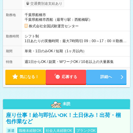
※勤務回数により昇給あり 【即給（前払い）オプションあ
交通費別途支給あり
り！】 希望される場合、勤務から1週間ほどで給与の一部を受け
取れます。 ※手数料418円がかかります。 【過去試験日の収入
千葉県船橋市
勤務地
例】 ・河合塾模擬試験 8:30～17:30（休憩1時間） 時給1,300円
千葉県船橋市西船（最寄り駅：西船橋駅）
×8時間＝日収10,400円＋交通費 ※当日の役割により時給＋100
円の場合あり ・国家試験 7:00～13:30（休憩なし） 時給1,300
株式会社全国試験運営センター
円（役割手当＋100円）×6時間＝日収8,400円＋交通費 【試用期
間】試用期間なし
シフト制
勤務時間
1日あたりの実働時間：最大7時間/日 09：00～17：00 ※勤務時
間は 試験により異なります。
単発・1日のみOK / 短期（1ヶ月以内）
期間
週1日からOK / 副業・WワークOK / 10名以上の大量募集
特徴
気になる！
応募する
詳細へ
未読
座り仕事！給与即払いOK！土日休み！出荷・梱
包作業など
派遣
職種未経験OK
社会人未経験OK
ブランクOK