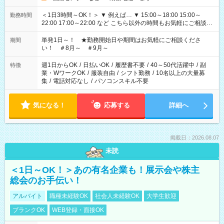
＜1日3時間～OK！＞ ▼ 例えば… ▼ 15:00～18:00 15:00～
勤務時間
22:00 17:00～22:00 など こちら以外の時間もお気軽にご相談く
ださい！
単発1日～！ ★勤務開始日や期間はお気軽にご相談くださ
期間
い！ ＃8月～ ＃9月～
週1日からOK
/
日払いOK
/
履歴書不要
/
40～50代活躍中
/
副
特徴
業・WワークOK
/
服装自由
/
シフト勤務
/
10名以上の大量募
集
/
電話対応なし
/
パソコンスキル不要
気になる！
応募する
詳細へ
掲載日：2026.08.07
未読
＜1日～OK！＞あの有名企業も！展示会や株主
総会のお手伝い！
アルバイト
職種未経験OK
社会人未経験OK
大学生歓迎
ブランクOK
WEB登録・面接OK