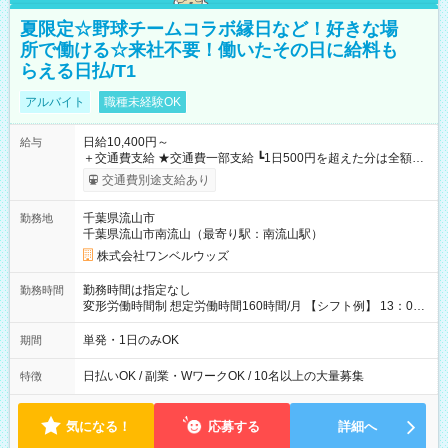
夏限定☆野球チームコラボ縁日など！好きな場
所で働ける☆来社不要！働いたその日に給料も
らえる日払/T1
アルバイト
職種未経験OK
日給10,400円～
給与
＋交通費支給 ★交通費一部支給 ┗1日500円を超えた分は全額支
給！ ※往復500円以内の方は自己負担となります ★日払いOK！
交通費別途支給あり
（規定あり） ┗働いたその日に現金GET♪ お仕事後はコンビニ
ATMから 日払い分を引き落とせます！ 【試用期間】試用期間
千葉県流山市
勤務地
なし
千葉県流山市南流山（最寄り駅：南流山駅）
株式会社ワンベルウッズ
勤務時間は指定なし
勤務時間
変形労働時間制 想定労働時間160時間/月 【シフト例】 13：00
～22：00
単発・1日のみOK
期間
日払いOK / 副業・WワークOK / 10名以上の大量募集
特徴
気になる！
応募する
詳細へ