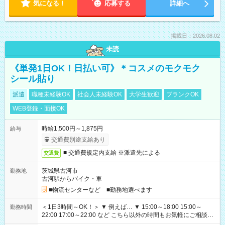
気になる！
応募する
詳細へ
掲載日：2026.08.02
未読
《単発1日OK！日払い可》＊コスメのモクモク
シール貼り
派遣
職種未経験OK
社会人未経験OK
大学生歓迎
ブランクOK
WEB登録・面接OK
時給1,500円～1,875円
給与
交通費別途支給あり
■ 交通費規定内支給 ※派遣先による
交通費
茨城県古河市
勤務地
古河駅からバイク・車
■物流センターなど ■勤務地選べます
＜1日3時間～OK！＞ ▼ 例えば… ▼ 15:00～18:00 15:00～
勤務時間
22:00 17:00～22:00 など こちら以外の時間もお気軽にご相談く
ださい！