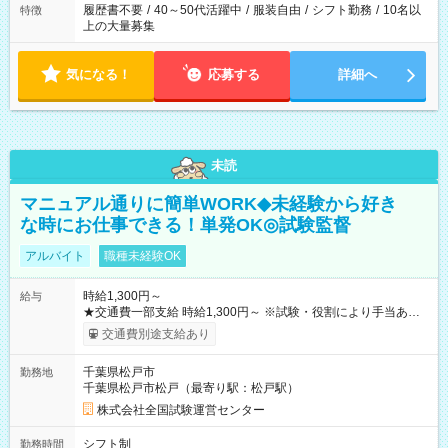
履歴書不要
/
40～50代活躍中
/
服装自由
/
シフト勤務
/
10名以
特徴
上の大量募集
気になる！
応募する
詳細へ
未読
マニュアル通りに簡単WORK◆未経験から好き
な時にお仕事できる！単発OK◎試験監督
アルバイト
職種未経験OK
時給1,300円～
給与
★交通費一部支給 時給1,300円～ ※試験・役割により手当あり
※勤務回数により昇給あり 【即給（前払い）オプションあ
交通費別途支給あり
り！】 希望される場合、勤務から1週間ほどで給与の一部を受け
取れます。 ※手数料418円がかかります。 【過去試験日の収入
千葉県松戸市
勤務地
例】 ・河合塾模擬試験 8:30～17:30（休憩1時間） 時給1,300円
千葉県松戸市松戸（最寄り駅：松戸駅）
×8時間＝日収10,400円＋交通費 ※当日の役割により時給＋100
円の場合あり ・国家試験 7:00～13:30（休憩なし） 時給1,300
株式会社全国試験運営センター
円（役割手当＋100円）×6時間＝日収8,400円＋交通費 【試用期
間】試用期間なし
シフト制
勤務時間