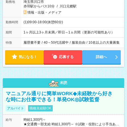
埼玉県川口市
勤務地
赤羽駅からバス10分
/
川口元郷駅
情報・出版・メディア
(1)09:00-18:00(休憩60分)
勤務時間
1ヶ月以上3ヶ月未満／即日～1ヵ月間（更新の可能性あり）
期間
履歴書不要
/
40～50代活躍中
/
服装自由
/
10名以上の大量募集
特徴
気になる！
応募する
詳細へ
未読
マニュアル通りに簡単WORK◆未経験から好き
な時にお仕事できる！単発OK◎試験監督
アルバイト
職種未経験OK
時給1,300円～
給与
★交通費一部支給 時給1,300円～ ※試験・役割により手当あり