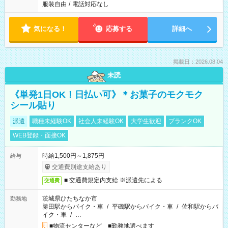
服装自由
/
電話対応なし
気になる！
応募する
詳細へ
掲載日：2026.08.04
未読
《単発1日OK！日払い可》＊お菓子のモクモク
シール貼り
派遣
職種未経験OK
社会人未経験OK
大学生歓迎
ブランクOK
WEB登録・面接OK
時給1,500円～1,875円
給与
交通費別途支給あり
■ 交通費規定内支給 ※派遣先による
交通費
茨城県ひたちなか市
勤務地
勝田駅からバイク・車
/
平磯駅からバイク・車
/
佐和駅からバ
イク・車
/
…
■物流センターなど ■勤務地選べます