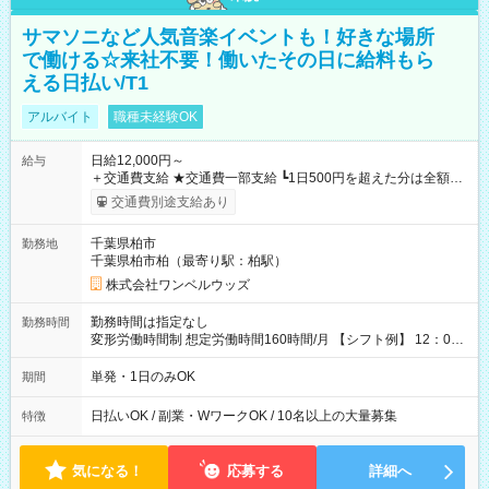
サマソニなど人気音楽イベントも！好きな場所
で働ける☆来社不要！働いたその日に給料もら
える日払い/T1
アルバイト
職種未経験OK
日給12,000円～
給与
＋交通費支給 ★交通費一部支給 ┗1日500円を超えた分は全額支
給！ ※往復500円以内の方は自己負担となります ★日払いOK！
交通費別途支給あり
（規定あり） ┗働いたその日に現金GET♪ お仕事後はコンビニ
ATMから 日払い分を引き落とせます！ 【試用期間】試用期間
千葉県柏市
勤務地
なし
千葉県柏市柏（最寄り駅：柏駅）
株式会社ワンベルウッズ
勤務時間は指定なし
勤務時間
変形労働時間制 想定労働時間160時間/月 【シフト例】 12：00
～22：00
単発・1日のみOK
期間
日払いOK / 副業・WワークOK / 10名以上の大量募集
特徴
気になる！
応募する
詳細へ