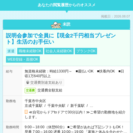
あなたの閲覧履歴からのオススメ
掲載日：2026.08.07
未読
説明会参加で全員に【現金2千円相当プレゼン
ト】生活のお手伝い
派遣
職種未経験OK
社会人未経験OK
ブランクOK
WEB登録・面接OK
無資格未経験：時給1330円～ ■週払いOK ■扶養内OK ■日
給与
収1万640円以上
交通費別途支給あり
交通費全額支給
交通費
千葉市中央区
勤務地
京成千葉駅
/
千葉中央駅
/
新千葉駅
/
…
≪自宅からドアtoドアで30分以内！≫ご希望の勤務地を紹介
します。
9:00～18:00（休憩60分） ■ご希望があれば下記シフトもOK！
勤務時間
早番 7:00～16:00 遅番 10:00～19:00 「家族と休みを合わせた