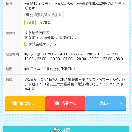
■日給16,840円～ ■日払いOK ■実働3時間5,120円のお仕事あ
給与
ります！
交通費別途支給あり
一部支給
交通費
東京都千代田区
勤務地
東京駅
/
水道橋駅
/
有楽町駅
/
…
株式会社マッシュ
■シフト例 ・07:00～19:30 ・09:00～12:00 ・10:00～17:00 ・
勤務時間
18:00～23:00 ・19:00～07:00 ・20:00～09:00 ・22:00～06:00
etc ★最短で3時間で5,120円のお仕事から 15時間で2万円近く稼
げるお仕事も！ ご希望のお時間に合わせてご紹介！ ※シフトは
■１日のみ・1回だけお仕事OK！
期間
現場によって異なります。 ※勿論、休憩時間はあるのでご安心
ください！
週1日からOK
/
日払いOK
/
履歴書不要
/
副業・WワークOK
/
シ
特徴
フト勤務
/
10名以上の大量募集
/
電話対応なし
/
パソコンスキ
ル不要
気になる！
応募する
詳細へ
未読