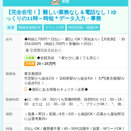
未読
【完全在宅！】難しい業務なし＆電話なし！ゆ
っくりの11時～時短＊データ入力・事務
派遣
職種未経験OK
ブランクOK
WEB登録・面接OK
◆時給1,700円＊日払い・週払いOK＊昇給あり♪【月収例】 ・約
給与
204,000円 （時給1,700円 × 実働6h × 20日）
交通費別途支給あり
◆全額支給 ＊家が少し遠くても安心！
交通費
20～25万円
月収例
東京都港区
勤務地
竹芝駅から徒歩2分
/
浜松町駅から徒歩4分
/
大門(東京都)駅か
ら徒歩5分
/
…
◆港区にある情報セキュリティ企業◆
◆11：00～18：30のうち実働6時間、休憩60分 ※11：00～18：
勤務時間
00 または 11：30～18：30 。*。ブランクOK！。*。 例え
ば前職が、 在宅/財団法人/事務/コールセンター/受付/販売/カフェ
スタッフ スイーツ販売/ホテルフロント/化粧品販売/など 様々な
＜急募＞即日～長期／8月～9月～も相談OK！応募から最短即日
期間
業界から入社して活躍されています♪
には選考案内♪
日払いOK
/
履歴書不要
/
40～50代活躍中
/
副業・WワークOK
/
特徴