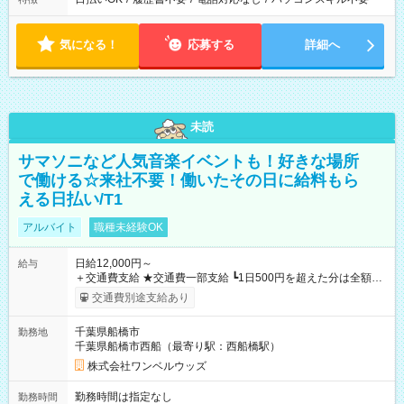
気になる！
応募する
詳細へ
未読
サマソニなど人気音楽イベントも！好きな場所
で働ける☆来社不要！働いたその日に給料もら
える日払い/T1
アルバイト
職種未経験OK
日給12,000円～
給与
＋交通費支給 ★交通費一部支給 ┗1日500円を超えた分は全額支
給！ ※往復500円以内の方は自己負担となります ★日払いOK！
交通費別途支給あり
（規定あり） ┗働いたその日に現金GET♪ お仕事後はコンビニ
ATMから 日払い分を引き落とせます！ 【試用期間】試用期間
千葉県船橋市
勤務地
なし
千葉県船橋市西船（最寄り駅：西船橋駅）
株式会社ワンベルウッズ
勤務時間は指定なし
勤務時間