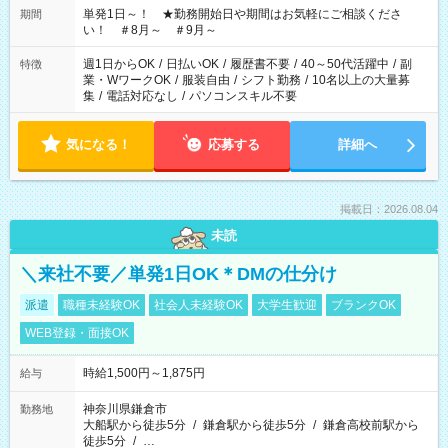
単発1日～！ ★勤務開始日や期間はお気軽にご相談くださ
期間
い！ ＃8月～ ＃9月～
週1日からOK
/
日払いOK
/
履歴書不要
/
40～50代活躍中
/
副
特徴
業・WワークOK
/
服装自由
/
シフト勤務
/
10名以上の大量募
集
/
電話対応なし
/
パソコンスキル不要
気になる！
応募する
詳細へ
掲載日：2026.08.04
未読
＼来社不要／単発1日OK＊DMの仕分け
派遣
職種未経験OK
社会人未経験OK
大学生歓迎
ブランクOK
WEB登録・面接OK
時給1,500円～1,875円
給与
神奈川県鎌倉市
勤務地
大船駅から徒歩5分
/
鎌倉駅から徒歩5分
/
鎌倉高校前駅から
徒歩5分
/
…