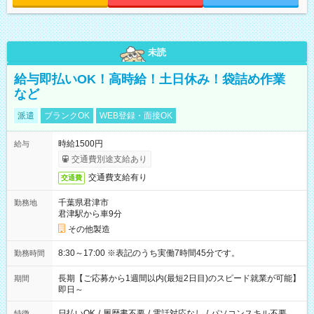
未読
給与即払いOK！高時給！土日休み！袋詰め作業
など
派遣
ブランクOK
WEB登録・面接OK
時給1500円
給与
交通費別途支給あり
交通費支給有り
交通費
千葉県君津市
勤務地
君津駅から車9分
その他製造
8:30～17:00 ※表記のうち実働7時間45分です。
勤務時間
長期【ご応募から1週間以内(最短2日目)のスピード就業が可能】
期間
即日～
日払いOK
/
履歴書不要
/
電話対応なし
/
パソコンスキル不要
特徴