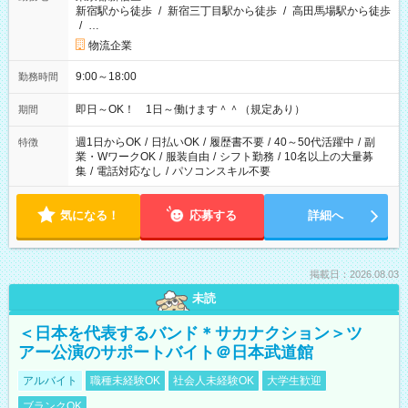
新宿駅から徒歩
/
新宿三丁目駅から徒歩
/
高田馬場駅から徒歩
/
…
物流企業
9:00～18:00
勤務時間
即日～OK！ 1日～働けます＾＾（規定あり）
期間
週1日からOK
/
日払いOK
/
履歴書不要
/
40～50代活躍中
/
副
特徴
業・WワークOK
/
服装自由
/
シフト勤務
/
10名以上の大量募
集
/
電話対応なし
/
パソコンスキル不要
気になる！
応募する
詳細へ
掲載日：2026.08.03
未読
＜日本を代表するバンド＊サカナクション＞ツ
アー公演のサポートバイト＠日本武道館
アルバイト
職種未経験OK
社会人未経験OK
大学生歓迎
ブランクOK