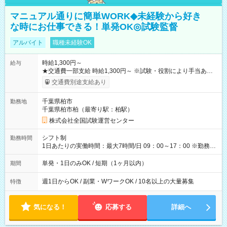
マニュアル通りに簡単WORK◆未経験から好き
な時にお仕事できる！単発OK◎試験監督
アルバイト
職種未経験OK
時給1,300円～
給与
★交通費一部支給 時給1,300円～ ※試験・役割により手当あり
※勤務回数により昇給あり 【即給（前払い）オプションあ
交通費別途支給あり
り！】 希望される場合、勤務から1週間ほどで給与の一部を受け
取れます。 ※手数料418円がかかります。 【過去試験日の収入
千葉県柏市
勤務地
例】 ・河合塾模擬試験 8:30～17:30（休憩1時間） 時給1,300円
千葉県柏市柏（最寄り駅：柏駅）
×8時間＝日収10,400円＋交通費 ※当日の役割により時給＋100
円の場合あり ・国家試験 7:00～13:30（休憩なし） 時給1,300
株式会社全国試験運営センター
円（役割手当＋100円）×6時間＝日収8,400円＋交通費 【試用期
間】試用期間なし
シフト制
勤務時間
1日あたりの実働時間：最大7時間/日 09：00～17：00 ※勤務時
間は 試験により異なります。
単発・1日のみOK / 短期（1ヶ月以内）
期間
週1日からOK / 副業・WワークOK / 10名以上の大量募集
特徴
気になる！
応募する
詳細へ