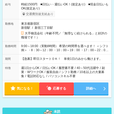
時給1500円 ■日払い・週払いOK！(規定あり) ■現金日払いも
給与
OK(規定あり)
交通費別途支給あり
東京都新宿区
勤務地
新宿駅
/
新宿三丁目駅
大手物流会社（年齢不問／「無理なく続けられる」と好評の
職場です！）
9:00～18:00（実動8時間） 希望の時間帯を選べます！ ＜シフト
勤務時間
例＞ ・8：30～12：00 ・10：00～19：00 ・17：00～22：00
・13：00～22：00 ・22：00～翌6：00 など
【急募】即日スタートＯＫ！ 単発1日のみから働けます。
期間
週1日からOK
/
日払いOK
/
履歴書不要
/
40～50代活躍中
/
副
特徴
業・WワークOK
/
服装自由
/
シフト勤務
/
10名以上の大量募
集
/
電話対応なし
/
パソコンスキル不要
気になる！
応募する
詳細へ
未読