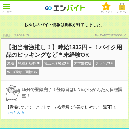
0
メニュー
気になる！
ログイン
お探しのバイト情報は掲載が終了しました。
掲載日 :2026
/
07
/
25
No.TWNXTN170SB040
【担当者激推し！】時給1333円～！バイク用
品のピッキングなど＊未経験OK
派遣
職種未経験OK
社会人未経験OK
大学生歓迎
ブランクOK
WEB登録・面接OK
15分で登録完了！登録日はLINEからかんたん日程調
整！
【職場について】アットホームな環境で作業がしやすい！週5日で
...
もっとみる