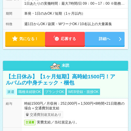
1日あたりの実働時間：最大7時間/日 09：00～17：00 ※勤務時
間は 試験により異なります。
単発・1日のみOK / 短期（1ヶ月以内）
期間
週1日からOK / 副業・WワークOK / 10名以上の大量募集
特徴
気になる！
応募する
詳細へ
未読
【土日休み】【1ヶ月短期】高時給1500円！ア
ルバムの中身チェック・梱包
派遣
職種未経験OK
ブランクOK
WEB登録・面接OK
時給1500円／月収例：252,000円＝1,500円×8時間×21日勤務の
給与
場合＋交通費別途支給
交通費別途支給あり
実費支給／当社規定あり。
交通費