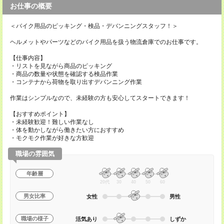
お仕事の概要
＜バイク用品のピッキング・検品・デバンニングスタッフ！＞
ヘルメットやパーツなどのバイク用品を扱う物流倉庫でのお仕事です。
【仕事内容】
・リストを見ながら商品のピッキング
・商品の数量や状態を確認する検品作業
・コンテナから荷物を取り出すデバンニング作業
作業はシンプルなので、未経験の方も安心してスタートできます！
【おすすめポイント】
・未経験歓迎！難しい作業なし
・体を動かしながら働きたい方におすすめ
・モクモク作業が好きな方歓迎
職場の雰囲気
年齢層
20代
30
40
50
60
男女比率
女性
男性
職場の様子
活気あり
しずか