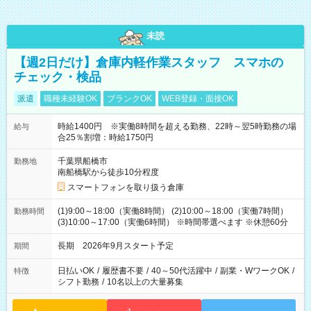
未読
【週2日だけ】倉庫内軽作業スタッフ スマホの
チェック・検品
派遣
職種未経験OK
ブランクOK
WEB登録・面接OK
時給1400円 ※実働8時間を超える勤務、22時～翌5時勤務の場
給与
合25％割増：時給1750円
千葉県船橋市
勤務地
南船橋駅から徒歩10分程度
スマートフォンを取り扱う倉庫
(1)9:00～18:00（実働8時間） (2)10:00～18:00（実働7時間）
勤務時間
(3)10:00～17:00（実働6時間） ※時間帯選べます ※休憩60分
長期 2026年9月スタート予定
期間
日払いOK
/
履歴書不要
/
40～50代活躍中
/
副業・WワークOK
/
特徴
シフト勤務
/
10名以上の大量募集