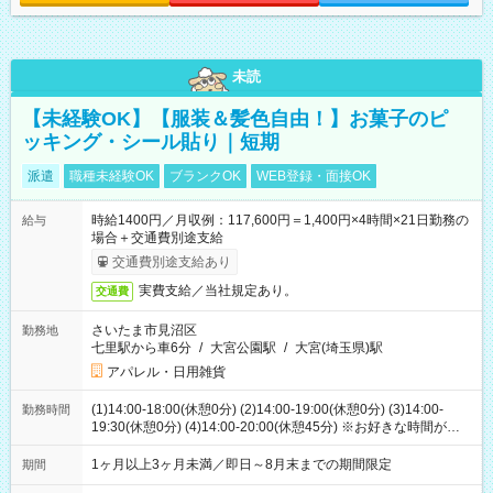
未読
【未経験OK】【服装＆髪色自由！】お菓子のピ
ッキング・シール貼り｜短期
派遣
職種未経験OK
ブランクOK
WEB登録・面接OK
時給1400円／月収例：117,600円＝1,400円×4時間×21日勤務の
給与
場合＋交通費別途支給
交通費別途支給あり
実費支給／当社規定あり。
交通費
さいたま市見沼区
勤務地
七里駅から車6分
/
大宮公園駅
/
大宮(埼玉県)駅
アパレル・日用雑貨
(1)14:00-18:00(休憩0分) (2)14:00-19:00(休憩0分) (3)14:00-
勤務時間
19:30(休憩0分) (4)14:00-20:00(休憩45分) ※お好きな時間が選べ
ます
1ヶ月以上3ヶ月未満／即日～8月末までの期間限定
期間