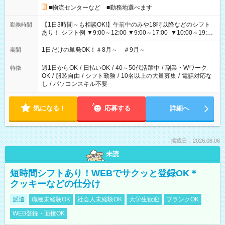
■物流センターなど ■勤務地選べます
【1日3時間～も相談OK!】午前中のみや18時以降などのシフト
勤務時間
あり！ シフト例 ▼9:00～12:00 ▼9:00～17:00 ▼10:00～19:00
▼18:00～21:00
1日だけの単発OK！＃8月～ ＃9月～
期間
週1日からOK
/
日払いOK
/
40～50代活躍中
/
副業・Wワーク
特徴
OK
/
服装自由
/
シフト勤務
/
10名以上の大量募集
/
電話対応な
し
/
パソコンスキル不要
気になる！
応募する
詳細へ
掲載日：2026.08.06
未読
短時間シフトあり！WEBでサクッと登録OK＊
クッキーなどの仕分け
派遣
職種未経験OK
社会人未経験OK
大学生歓迎
ブランクOK
WEB登録・面接OK