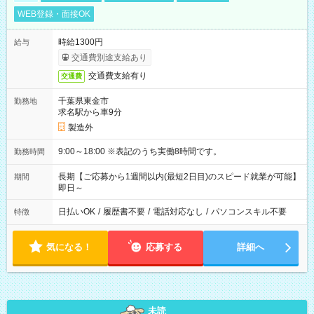
WEB登録・面接OK
時給1300円
給与
交通費別途支給あり
交通費支給有り
交通費
千葉県東金市
勤務地
求名駅から車9分
製造外
9:00～18:00 ※表記のうち実働8時間です。
勤務時間
長期【ご応募から1週間以内(最短2日目)のスピード就業が可能】
期間
即日～
日払いOK
/
履歴書不要
/
電話対応なし
/
パソコンスキル不要
特徴
気になる！
応募する
詳細へ
未読