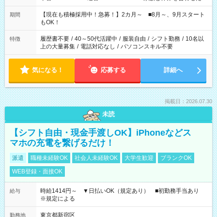
い」 「余裕を持って夕飯の準備がしたい」 「できれば残業はし
たくない」 など、ご希望を教えてくださいね。 ※Wワーク希望
【現在も積極採用中！急募！】2カ月～ ■8月～、9月スタート
期間
の方へ 今ご覧のお仕事で希望する勤務時間と、もう1つのお仕事
もOK！
の勤務時間。 合計で週40時間を超える場合は応募できません。
履歴書不要
/
40～50代活躍中
/
服装自由
/
シフト勤務
/
10名以
特徴
上の大量募集
/
電話対応なし
/
パソコンスキル不要
気になる！
応募する
詳細へ
掲載日：2026.07.30
未読
【シフト自由・現金手渡しOK】iPhoneなどス
マホの充電を繋げるだけ！
派遣
職種未経験OK
社会人未経験OK
大学生歓迎
ブランクOK
WEB登録・面接OK
時給1414円～ ▼日払いOK（規定あり） ■初勤務手当あり
給与
※規定による
東京都新宿区
勤務地