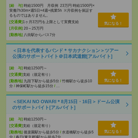
[給 与]
時給1500円 月収例 23万円 時給1500円×
実働7h30m×週5日×4週+残業5h ※月収例を保証す
るものではありません。
[交通費]
1ヶ月3万円を上限として実費支給
気になる！
[月収例]
20～25万円
[勤務地]
八街駅からバス7分
＜日本を代表するバンド＊サカナクション＞ツアー
公演のサポートバイト＠日本武道館[アルバイト]
[給 与]
時給1250円～
[交通費]
支給（規定有り）
気になる！
[勤務地]
九段下駅から徒歩5分
/
竹橋駅から徒歩10
分
/
神保町駅から徒歩15分
/
…
＜SEKAI NO OWARI＊8月15日・16日＞ドーム公演
のサポートバイト[アルバイト]
[給 与]
時給1250円～
[交通費]
支給（規定有り）
気になる！
[勤務地]
後楽園駅から徒歩5分
/
水道橋駅から徒歩5
分
/
春日(東京都)駅から徒歩7分