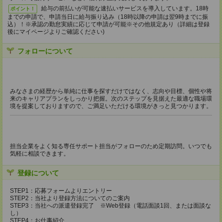
給与の前払いが可能な速払いサービスを導入しています。18時
ポイント！
までの申請で、申請当日に給与振り込み（18時以降の申請は翌9時までに振
込）！※承認の勤怠実績に応じて申請が可能※その他規定あり（詳細は登録
後にマイページよりご確認ください)
フォローについて
みなさまの経歴から単純に仕事を探すだけではなく、志向や目標、個性や将
来のキャリアプランをしっかり把握。次のステップを見据えた最適な職場環
境を提案しておりますので、ご満足いただける環境がきっと見つかります。
担当企業をよく知る専任サポート担当がフォローのため定期訪問。いつでも
気軽に相談できます。
登録について
STEP1：応募フォームよりエントリー
STEP2：当社より登録方法についてのご案内
STEP3：当社への派遣登録完了 ※Web登録（電話面談1回、または面談な
し）
STEP4：お仕事紹介