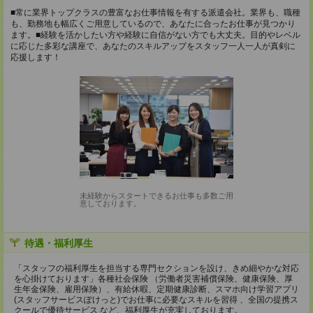
■常に業界トップクラスの豊富なお仕事情報を有する派遣会社。業界も、職種
も、勤務地も幅広くご用意しているので、あなたに合ったお仕事が見つかり
ます。■経験を活かしたい方や経験に自信がない方でも大丈夫。目的やレベル
に応じた多彩な講座で、あなたのスキルアップをスタッフ一人一人が真剣に
応援します！
未経験からスタートできるお仕事も多数ご用
意しております。
待遇・福利厚生
「スタッフの福利厚生を担当する専門セクションを設け、きめ細やかな対応
を心掛けております」各種社会保険 （労働者災害補償保険、健康保険、厚
生年金保険、雇用保険）、有給休暇、定期健康診断、スマホ向け学習アプリ
(スタッフサービスぽけっと)でお仕事に必要なスキルを習得 、全国の提携ス
クールで優待サービス など、福利厚生が充実しております。