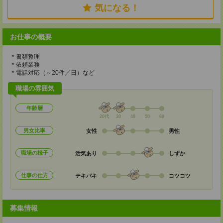
気になる！
お仕事の概要
＊書類整理
＊依頼業務
＊電話対応（～20件／日）など
職場の雰囲気
年齢層
20代
30
40
50
60
男女比率
女性
男性
職場の様子
活気あり
しずか
仕事の仕方
テキパキ
コツコツ
募集情報