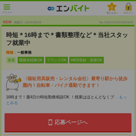
0
メニュー
気になる！
ログイン
NEW
掲載日 :2026
/
08
/
09
No.SSKCS2504385309
時短＊16時まで＊書類整理など＊当社スタッ
フ就業中
職種：
一般事務
派遣
職種未経験OK
ブランクOK
WEB登録・面接OK
〈福祉用具販売・レンタル会社〉最寄り駅から徒歩
圏内！自転車・バイク通勤できます！
16時まで！週4日の時短勤務相談OK ！残業はほとんどなくプ
...もっ
とみる
応募ページへ