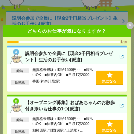
説明会参加で全員に【現金2千円相当プレゼント】生
活のお手伝い[派遣]
×
どちらのお仕事が気になりますか？
[給 与]
無資格未経験：時給1500円～ ■週払い
OK ■扶養内OK ■日収1万2000円以上
1
/10
[交通費]
交通費全額支給
気になる！
[勤務地]
番田(神奈川県)駅
説明会参加で全員に【現金2千円相当プレゼ
ント】生活のお手伝い[派遣]
【オープニング募集】おばあちゃんのお散歩付き添
無資格未経験：時給1500円～ ■週払
給与
いも仕事の1つ[派遣]
いOK ■扶養内OK ■日収1万2000円
以上
番田(神奈川県)駅
気になる!
勤務地
[給 与]
無資格未経験：時給1500円～ ■週払い
OK ■扶養内OK ■日収1万2000円以上
[交通費]
交通費全額支給
気になる！
【オープニング募集】おばあちゃんのお散歩
[勤務地]
相模原駅
/
淵野辺駅
/
上溝駅
/
…
付き添いも仕事の1つ[派遣]
＜社内対応メイン＞町田市×データ入力と書類発行／
無資格未経験：時給1500円～ ■週払
給与
電話無[派遣]
いOK ■扶養内OK ■日収1万2000円
以上
相模原駅 / 淵野辺駅 / 上溝駅 / …
気になる!
勤務地