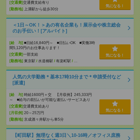
[交通費]
交通費支給有り
気になる！
[勤務地]
上溝駅から徒歩30分
＜1日～OK！＞あの有名企業も！展示会や株主総会
のお手伝い！[アルバイト]
[給 与]
■日給16,840円～ ■日払いOK ■実働3時
間5,120円のお仕事あります！
[交通費]
一部支給
気になる！
[勤務地]
東京駅
/
水道橋駅
/
有楽町駅
/
…
人気の大学勤務＊基本17時10分まで＊申請受付など
[派遣]
[給 与]
時給1600円＋交 【月収例】245,333円
～ ■給与の前払いが可能な速払いサービスあり
[交通費]
交通費支給あり
気になる！
[月収例]
20～25万円
[勤務地]
京成酒々井駅から車5分
【町田駅】無理なく週3日＼10-16時／オフィス庶務