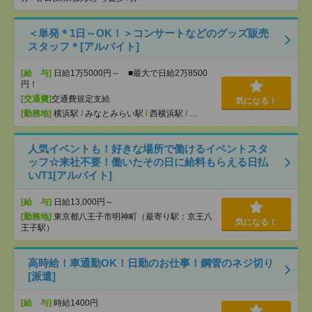
＜単発＊1日～OK！＞コンサートなどのグッズ販売
スタッフ＊[アルバイト]
[給 与]
日給1万5000円～ ■最大で日給2万8500
円！
[交通費]
交通費規定支給
気になる！
[勤務地]
横浜駅
/
みなとみらい駅
/
西横浜駅
/
…
人気イベントも！好きな場所で働けるイベントスタ
ッフ☆来社不要！働いたその日に給料もらえる日払
い/T1[アルバイト]
[給 与]
日給13,000円～
[勤務地]
東京都八王子市明神町（最寄り駅：京王八
気になる！
王子駅）
高時給！車通勤OK！日勤のお仕事！鋼管のネジ切り
[派遣]
[給 与]
時給1400円