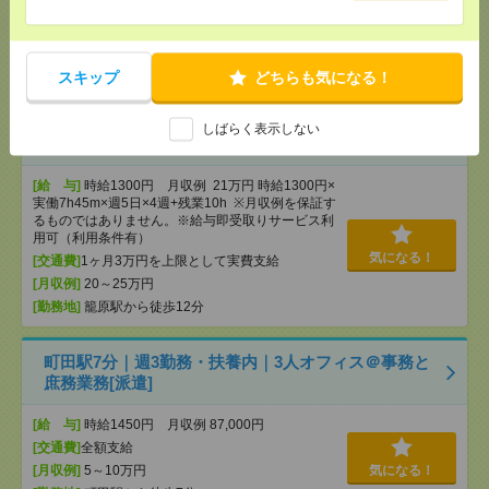
[給 与]
時給1550円 月収例 217,000円+残業代
[交通費]
全額支給
[月収例]
20～25万円
気になる！
[勤務地]
町田駅から民間バス15分
/
成瀬駅から徒歩
スキップ
どちらも気になる！
18分
しばらく表示しない
未経験OK！車通勤OK＊籠原で一般事務[派遣]
[給 与]
時給1300円 月収例 21万円 時給1300円×
実働7h45m×週5日×4週+残業10h ※月収例を保証す
るものではありません。※給与即受取りサービス利
用可（利用条件有）
気になる！
[交通費]
1ヶ月3万円を上限として実費支給
[月収例]
20～25万円
[勤務地]
籠原駅から徒歩12分
町田駅7分｜週3勤務・扶養内｜3人オフィス＠事務と
庶務業務[派遣]
[給 与]
時給1450円 月収例 87,000円
[交通費]
全額支給
[月収例]
5～10万円
気になる！