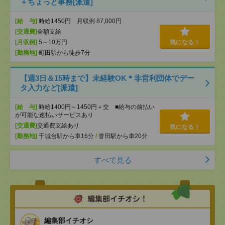
＋ちょっと事務[派遣]
[給 与]
時給1450円 月収例 87,000円
[交通費]
全額支給
[月収例]
5～10万円
気になる！
[勤務地]
町田駅から徒歩7分
【週3日＆15時まで】未経験OK＊非営利団体でデー
タ入力など[派遣]
[給 与]
時給1400円～1450円＋交 ■給与の前払い
が可能な速払いサービスあり
[交通費]
交通費支給あり
気になる！
[勤務地]
千城台駅から車16分
/
誉田駅から車20分
すべて見る
編集部イチオシ