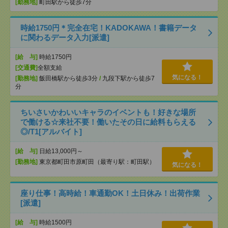
[勤務地]
町田駅から徒歩7分
時給1750円＊完全在宅！KADOKAWA！書籍データ
に関わるデータ入力[派遣]
[給 与]
時給1750円
[交通費]
全額支給
気になる！
[勤務地]
飯田橋駅から徒歩3分
/
九段下駅から徒歩7
分
ちいさいかわいいキャラのイベントも！好きな場所
で働ける☆来社不要！働いたその日に給料もらえる
◎/T1[アルバイト]
[給 与]
日給13,000円～
[勤務地]
東京都町田市原町田（最寄り駅：町田駅）
気になる！
座り仕事！高時給！車通勤OK！土日休み！出荷作業
[派遣]
[給 与]
時給1500円