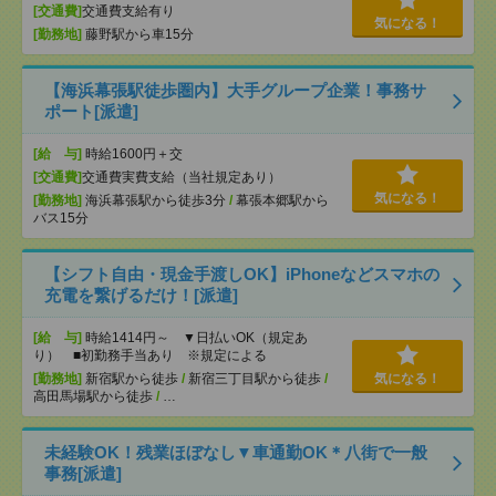
[交通費]
交通費支給有り
気になる！
[勤務地]
藤野駅から車15分
【海浜幕張駅徒歩圏内】大手グループ企業！事務サ
ポート[派遣]
[給 与]
時給1600円＋交
[交通費]
交通費実費支給（当社規定あり）
気になる！
[勤務地]
海浜幕張駅から徒歩3分
/
幕張本郷駅から
バス15分
【シフト自由・現金手渡しOK】iPhoneなどスマホの
充電を繋げるだけ！[派遣]
[給 与]
時給1414円～ ▼日払いOK（規定あ
り） ■初勤務手当あり ※規定による
[勤務地]
新宿駅から徒歩
/
新宿三丁目駅から徒歩
/
気になる！
高田馬場駅から徒歩
/
…
未経験OK！残業ほぼなし▼車通勤OK＊八街で一般
事務[派遣]