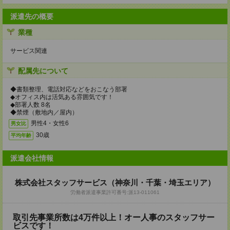
派遣先の概要
業種
サービス関連
配属先について
◆書類整理、電話対応などをおこなう部署
◆オフィス内は活気ある雰囲気です！
◆部署人数 8名
◆禁煙（敷地内／屋内）
男性4・女性6
男女比
30歳
平均年齢
派遣会社情報
株式会社スタッフサービス（神奈川・千葉・埼玉エリア）
労働者派遣事業許可番号:派13-011061
取引先事業所数は4万件以上！オー人事のスタッフサー
ビスです！