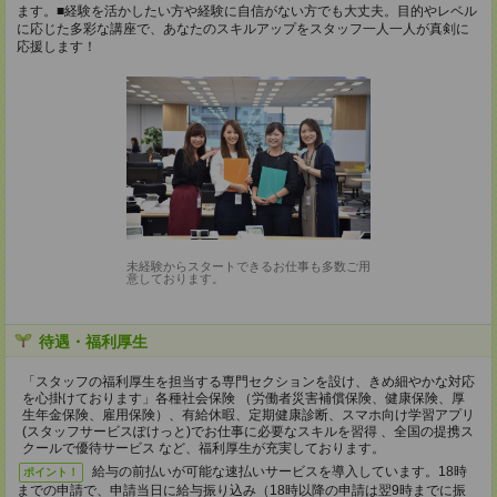
ます。■経験を活かしたい方や経験に自信がない方でも大丈夫。目的やレベル
に応じた多彩な講座で、あなたのスキルアップをスタッフ一人一人が真剣に
応援します！
未経験からスタートできるお仕事も多数ご用
意しております。
待遇・福利厚生
「スタッフの福利厚生を担当する専門セクションを設け、きめ細やかな対応
を心掛けております」各種社会保険 （労働者災害補償保険、健康保険、厚
生年金保険、雇用保険）、有給休暇、定期健康診断、スマホ向け学習アプリ
(スタッフサービスぽけっと)でお仕事に必要なスキルを習得 、全国の提携ス
クールで優待サービス など、福利厚生が充実しております。
給与の前払いが可能な速払いサービスを導入しています。18時
ポイント！
までの申請で、申請当日に給与振り込み（18時以降の申請は翌9時までに振