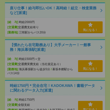
座り仕事！給与即払いOK！高時給！組立・検査業務
など[派遣]
[給 与]
時給2000円
[交通費]
交通費支給有り
気になる！
[勤務地]
三咲駅からバス20分
【慣れたら在宅勤務あり】大手メーカー！一般事
務！海浜幕張駅[派遣]
[給 与]
時給1500円＋交
[交通費]
交通費実費支給（当社規定あり）
気になる！
[勤務地]
海浜幕張駅から徒歩5分
/
幕張本郷駅から
バス14分
時給1750円＊完全在宅！KADOKAWA！書籍データ
に関わるデータ入力[派遣]
[給 与]
時給1750円
[交通費]
全額支給
気になる！