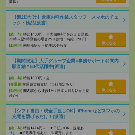
葉駅）
【週2日だけ】倉庫内軽作業スタッフ スマホのチェ
ック・検品[派遣]
[給 与]
時給1400円 ※実働8時間を超える勤務、
22時～翌5時勤務の場合25％割増：時給1750円
気になる！
[勤務地]
南船橋駅から徒歩10分程度
【期間限定】大手グループ企業×事務サポート@関内
駅直結＊50代活躍中[派遣]
[給 与]
時給1800円＋交
[交通費]
交通費実費支給（当社規定あり）
気になる！
[勤務地]
関内駅から徒歩1分
/
日本大通り駅から徒
歩7分
【シフト自由・現金手渡しOK】iPhoneなどスマホの
充電を繋げるだけ！[派遣]
[給 与]
時給1414円～ ▼日払いOK（規定あ
り） ■初勤務手当あり ※規定による