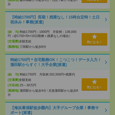
[勤務地]
飯田橋駅から徒歩3分
/
九段下駅から徒歩7
分
【時給1700円】長期！残業なし！15時台定時！土日
祝休み！事務[派遣]
[給 与]
時給1700円～1800円 月収例：136,000
円（@1700×5h×16日勤務＋残業なしの場合）
[交通費]
全額支給
気になる！
[勤務地]
三咲駅から徒歩8分
時給1750円＊在宅勤務OK！こつこつ！データ入力！
蒲田駅からすぐ！大手企業[派遣]
[給 与]
時給1750円 月収例 262,500円+残業代
[交通費]
全額支給
[月収例]
25～30万円
気になる！
[勤務地]
蒲田駅から徒歩4分
/
京急蒲田駅から徒歩8
分
【海浜幕張駅徒歩圏内】大手グループ企業！事務サ
ポート[派遣]