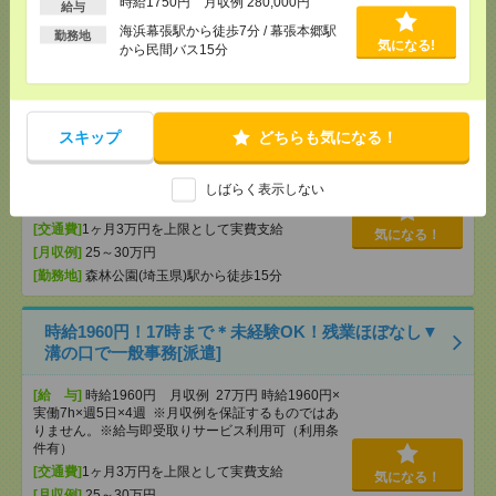
時給1750円 月収例 280,000円
[交通費]
全額支給
給与
[月収例]
25～30万円
気になる！
海浜幕張駅から徒歩7分 / 幕張本郷駅
勤務地
気になる!
から民間バス15分
[勤務地]
梅郷駅から徒歩19分
時給1850円！17時まで＊未経験OK！車通勤OK＊森
林公園で一般事務[派遣]
スキップ
どちらも気になる！
[給 与]
時給1850円 月収例 27万円 時給1850円×
実働7h×週5日×4週+残業10h ※月収例を保証するも
しばらく表示しない
のではありません。
[交通費]
1ヶ月3万円を上限として実費支給
気になる！
[月収例]
25～30万円
[勤務地]
森林公園(埼玉県)駅から徒歩15分
時給1960円！17時まで＊未経験OK！残業ほぼなし▼
溝の口で一般事務[派遣]
[給 与]
時給1960円 月収例 27万円 時給1960円×
実働7h×週5日×4週 ※月収例を保証するものではあ
りません。※給与即受取りサービス利用可（利用条
件有）
[交通費]
1ヶ月3万円を上限として実費支給
気になる！
[月収例]
25～30万円