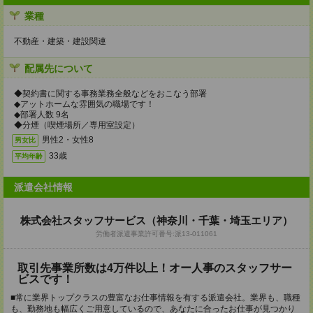
業種
不動産・建築・建設関連
配属先について
◆契約書に関する事務業務全般などをおこなう部署
◆アットホームな雰囲気の職場です！
◆部署人数 9名
◆分煙（喫煙場所／専用室設定）
男性2・女性8
男女比
33歳
平均年齢
派遣会社情報
株式会社スタッフサービス（神奈川・千葉・埼玉エリア）
労働者派遣事業許可番号:派13-011061
取引先事業所数は4万件以上！オー人事のスタッフサー
ビスです！
■常に業界トップクラスの豊富なお仕事情報を有する派遣会社。業界も、職種
も、勤務地も幅広くご用意しているので、あなたに合ったお仕事が見つかり