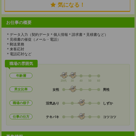
気になる！
お仕事の概要
＊データ入力（契約データ＊個人情報＊請求書＊見積書など）
＊見積書の催促（メール・電話）
＊郵送業務
＊来客応対
＊電話応対など
職場の雰囲気
年齢層
20代
30
40
50
60
男女比率
女性
男性
職場の様子
活気あり
しずか
仕事の仕方
テキパキ
コツコツ