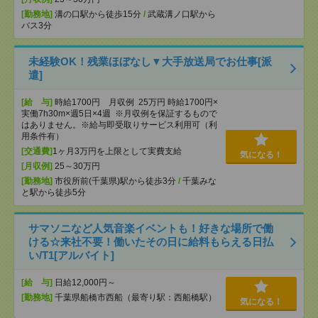
[勤務地]
溝の口駅から徒歩15分
/
武蔵溝ノ口駅から
バス3分
未経験OK！残業ほぼなし▼大手放送局でお仕事[派
遣]
[給 与]
時給1700円 月収例 25万円 時給1700円×
実働7h30m×週5日×4週 ※月収例を保証するもので
はありません。※給与即受取りサービス利用可（利
用条件有）
[交通費]
1ヶ月3万円を上限として実費支給
気になる！
[月収例]
25～30万円
[勤務地]
市役所前(千葉県)駅から徒歩3分
/
千葉みな
と駅から徒歩5分
サマソニなど人気音楽イベントも！好きな場所で働
ける☆来社不要！働いたその日に給料もらえる日払
い/T1[アルバイト]
[給 与]
日給12,000円～
[勤務地]
千葉県船橋市西船（最寄り駅：西船橋駅）
気になる！