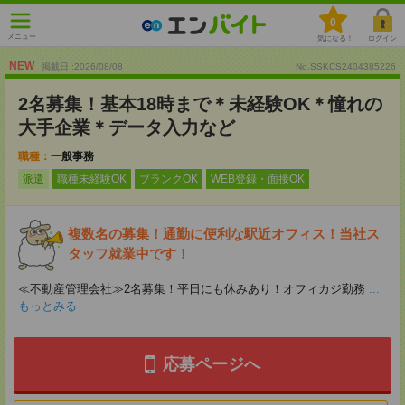
0
メニュー
気になる！
ログイン
NEW
掲載日 :2026
/
08
/
08
No.SSKCS2404385226
2名募集！基本18時まで＊未経験OK＊憧れの
大手企業＊データ入力など
職種：
一般事務
派遣
職種未経験OK
ブランクOK
WEB登録・面接OK
複数名の募集！通勤に便利な駅近オフィス！当社ス
タッフ就業中です！
≪不動産管理会社≫2名募集！平日にも休みあり！オフィカジ勤務
...
もっとみる
応募ページへ