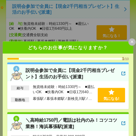
説明会参加で全員に【現金2千円相当プレゼント】生
活のお手伝い[派遣]
[給 与]
無資格未経験：時給1330円～ ■週払い
OK ■扶養内OK ■日収1万640円以上
[交通費]
交通費全額支給
気になる！
×
[勤務地]
幕張駅
/
幕張本郷駅
/
新検見川駅
/
…
どちらのお仕事が気になりますか？
＼高時給1750円／電話は社内のみ！コツコツ業務！
1
/10
海浜幕張駅[派遣]
説明会参加で全員に【現金2千円相当プレゼ
[給 与]
時給1750円 月収例 280,000円
ント】生活のお手伝い[派遣]
[交通費]
全額支給
無資格未経験：時給1330円～ ■週払
[月収例]
25～30万円
給与
気になる！
いOK ■扶養内OK ■日収1万640円
[勤務地]
海浜幕張駅から徒歩7分
/
幕張本郷駅から
以上
民間バス15分
幕張駅 / 幕張本郷駅 / 新検見川駅 / …
気になる!
勤務地
高時給1800円！採用をサポートする事務のお仕事〇
[派遣]
＼高時給1750円／電話は社内のみ！コツコツ
業務！海浜幕張駅[派遣]
[給 与]
時給1800円 月収例 288,000円+残業代