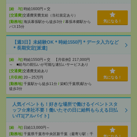
[給 与]
時給1600円＋交
[交通費]
交通費実費支給（当社規定あり）
気になる！
[勤務地]
海浜幕張駅から徒歩3分
/
幕張本郷駅から
バス15分
【週3日】未経験OK＊時給1550円＊データ入力など
＊長期安定[派遣]
[給 与]
時給1550円＋交 【月収例】217,000円
～ ■給与の前払いが可能な速払いサービスあり
[交通費]
交通費支給あり
[月収例]
20～25万円
気になる！
[勤務地]
千葉駅から徒歩11分
/
栄町(千葉県)駅から
徒歩3分
人気イベントも！好きな場所で働けるイベントスタ
ッフ☆来社不要！働いたその日に給料もらえる日払
い/T1[アルバイト]
[給 与]
日給13,000円～
[勤務地]
千葉県千葉市中央区新千葉（最寄り駅：千
気になる！