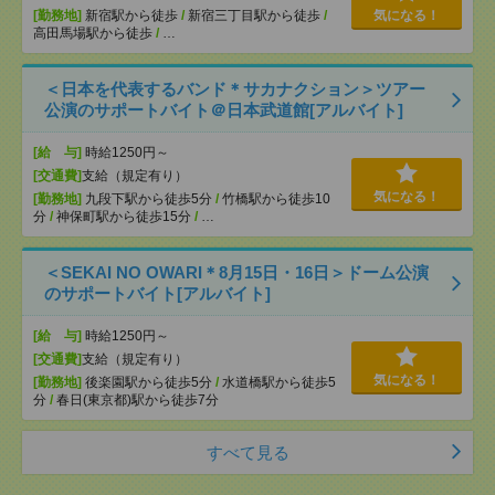
[勤務地]
新宿駅から徒歩
/
新宿三丁目駅から徒歩
/
気になる！
高田馬場駅から徒歩
/
…
＜日本を代表するバンド＊サカナクション＞ツアー
公演のサポートバイト＠日本武道館[アルバイト]
[給 与]
時給1250円～
[交通費]
支給（規定有り）
気になる！
[勤務地]
九段下駅から徒歩5分
/
竹橋駅から徒歩10
分
/
神保町駅から徒歩15分
/
…
＜SEKAI NO OWARI＊8月15日・16日＞ドーム公演
のサポートバイト[アルバイト]
[給 与]
時給1250円～
[交通費]
支給（規定有り）
気になる！
[勤務地]
後楽園駅から徒歩5分
/
水道橋駅から徒歩5
分
/
春日(東京都)駅から徒歩7分
すべて見る