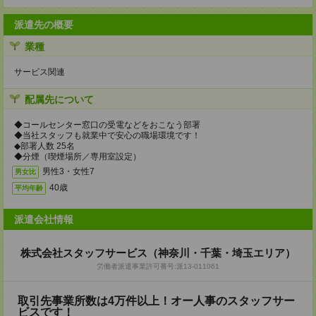
派遣先の概要
業種
サービス関連
配属先について
◆コールセンター窓口の受電などをおこなう部署
◆当社スタッフも就業中で安心の職場環境です！
◆部署人数 25名
◆分煙（喫煙場所／専用室設定）
男性3・女性7
男女比
40歳
平均年齢
派遣会社情報
株式会社スタッフサービス（神奈川・千葉・埼玉エリア）
労働者派遣事業許可番号:派13-011061
取引先事業所数は4万件以上！オー人事のスタッフサー
ビスです！