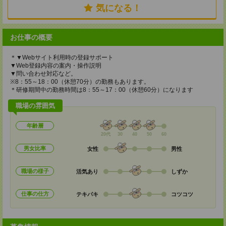
気になる！
お仕事の概要
＊▼Webサイト利用時の登録サポート
▼Web登録内容の案内・操作説明
▼問い合わせ対応など。
※8：55～18：00（休憩70分）の勤務もあります。
＊研修期間中の勤務時間は8：55～17：00（休憩60分）になります
職場の雰囲気
年齢層
20代
30
40
50
60
男女比率
女性
男性
職場の様子
活気あり
しずか
仕事の仕方
テキパキ
コツコツ