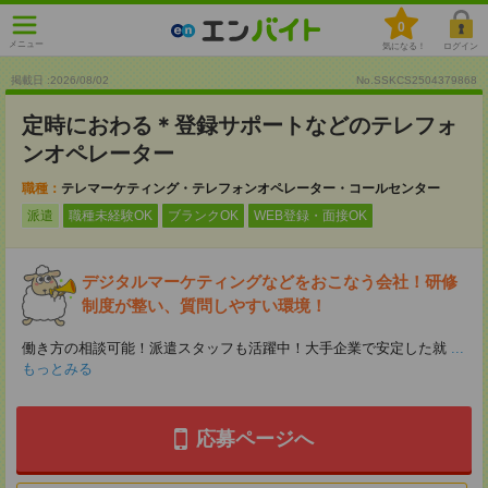
0
メニュー
気になる！
ログイン
掲載日 :2026
/
08
/
02
No.SSKCS2504379868
定時におわる＊登録サポートなどのテレフォ
ンオペレーター
職種：
テレマーケティング・テレフォンオペレーター・コールセンター
派遣
職種未経験OK
ブランクOK
WEB登録・面接OK
デジタルマーケティングなどをおこなう会社！研修
制度が整い、質問しやすい環境！
働き方の相談可能！派遣スタッフも活躍中！大手企業で安定した就
...
もっとみる
応募ページへ