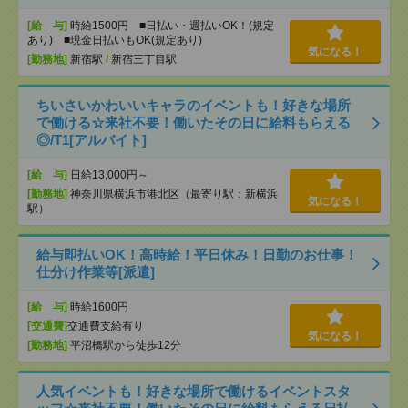
[給 与]
時給1500円 ■日払い・週払いOK！(規定
あり) ■現金日払いもOK(規定あり)
気になる！
[勤務地]
新宿駅
/
新宿三丁目駅
ちいさいかわいいキャラのイベントも！好きな場所
で働ける☆来社不要！働いたその日に給料もらえる
◎/T1[アルバイト]
[給 与]
日給13,000円～
[勤務地]
神奈川県横浜市港北区（最寄り駅：新横浜
気になる！
駅）
給与即払いOK！高時給！平日休み！日勤のお仕事！
仕分け作業等[派遣]
[給 与]
時給1600円
[交通費]
交通費支給有り
気になる！
[勤務地]
平沼橋駅から徒歩12分
人気イベントも！好きな場所で働けるイベントスタ