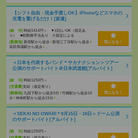
【シフト自由・現金手渡しOK】iPhoneなどスマホの
充電を繋げるだけ！[派遣]
[給 与]
時給1414円～ ▼日払いOK（規定あ
り） ■初勤務手当あり ※規定による
[勤務地]
新宿駅から徒歩
/
新宿三丁目駅から徒歩
/
気になる！
高田馬場駅から徒歩
/
…
＜日本を代表するバンド＊サカナクション＞ツアー
公演のサポートバイト＠日本武道館[アルバイト]
[給 与]
時給1250円～
[交通費]
支給（規定有り）
気になる！
[勤務地]
九段下駅から徒歩5分
/
竹橋駅から徒歩10
分
/
神保町駅から徒歩15分
/
…
＜SEKAI NO OWARI＊8月15日・16日＞ドーム公演
のサポートバイト[アルバイト]
[給 与]
時給1250円～
[交通費]
支給（規定有り）