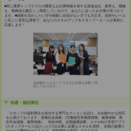
■常に業界トップクラスの豊富なお仕事情報を有する派遣会社。業界も、職種
も、勤務地も幅広くご用意しているので、あなたに合ったお仕事が見つかり
ます。■経験を活かしたい方や経験に自信がない方でも大丈夫。目的やレベル
に応じた多彩な講座で、あなたのスキルアップをスタッフ一人一人が真剣に
応援します！
未経験からスタートできるお仕事も多数ご用
意しております。
待遇・福利厚生
「スタッフの福利厚生を担当する専門セクションを設け、きめ細やかな対応
を心掛けております」各種社会保険 （労働者災害補償保険、健康保険、厚
生年金保険、雇用保険）、有給休暇、定期健康診断、スマホ向け学習アプリ
(スタッフサービスぽけっと)でお仕事に必要なスキルを習得 、全国の提携ス
クールで優待サービス など、福利厚生が充実しております。