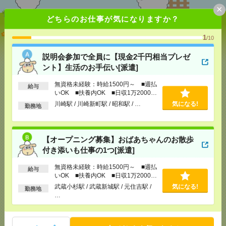
×
どちらのお仕事が気になりますか？
説明会参加で全員に【現金2千円相当プレゼント】生
1
/10
活のお手伝い[派遣]
説明会参加で全員に【現金2千円相当プレゼ
[給 与]
無資格未経験：時給1500円～ ■週払い
ント】生活のお手伝い[派遣]
OK ■扶養内OK ■日収1万2000円以上
[交通費]
交通費全額支給
気になる！
無資格未経験：時給1500円～ ■週払
給与
[勤務地]
川崎駅
/
川崎新町駅
/
昭和駅
/
…
いOK ■扶養内OK ■日収1万2000円
以上
川崎駅 / 川崎新町駅 / 昭和駅 / …
気になる!
勤務地
【オープニング募集】おばあちゃんのお散歩付き添
いも仕事の1つ[派遣]
【オープニング募集】おばあちゃんのお散歩
[給 与]
無資格未経験：時給1500円～ ■週払い
付き添いも仕事の1つ[派遣]
OK ■扶養内OK ■日収1万2000円以上
[交通費]
交通費全額支給
気になる！
無資格未経験：時給1500円～ ■週払
給与
[勤務地]
武蔵小杉駅
/
武蔵新城駅
/
元住吉駅
/
…
いOK ■扶養内OK ■日収1万2000円
以上
武蔵小杉駅 / 武蔵新城駅 / 元住吉駅 /
気になる!
勤務地
…
《時間相談OK！》時給1500円！長期！書類仕分けや
データ入力など[派遣]