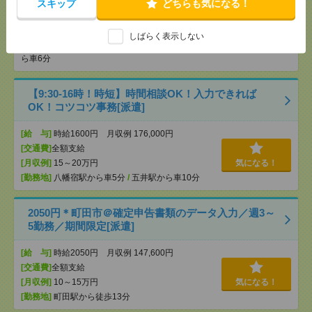
スキップ
どちらも気になる！
[給 与]
時給1500円 月収例 180,000円
[交通費]
全額支給
[月収例]
15～20万円
しばらく表示しない
気になる！
[勤務地]
木更津駅から徒歩10分
/
祇園(千葉県)駅か
ら車6分
【9:30-16時！時短】時間相談OK！入力できれば
OK！コツコツ事務[派遣]
[給 与]
時給1600円 月収例 176,000円
[交通費]
全額支給
[月収例]
15～20万円
気になる！
[勤務地]
八幡宿駅から車5分
/
五井駅から車10分
2050円＊町田市＠確定申告書類のデータ入力／週3～
5勤務／期間限定[派遣]
[給 与]
時給2050円 月収例 147,600円
[交通費]
全額支給
[月収例]
10～15万円
気になる！
[勤務地]
町田駅から徒歩13分