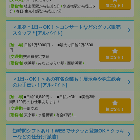
気になる！
[勤務地]
後楽園駅から徒歩5分
/
水道橋駅から徒歩5
分
/
春日(東京都)駅から徒歩7分
＜単発＊1日～OK！＞コンサートなどのグッズ販売
スタッフ＊[アルバイト]
[給 与]
日給1万5000円～ ■最大で日給2万8500
円！
[交通費]
交通費規定支給
気になる！
[勤務地]
横浜駅
/
みなとみらい駅
/
西横浜駅
/
…
＜1日～OK！＞あの有名企業も！展示会や株主総会
のお手伝い！[アルバイト]
[給 与]
■日給16,840円～ ■日払いOK ■実働3時
間5,120円のお仕事あります！
[交通費]
一部支給
気になる！
[勤務地]
東京駅
/
水道橋駅
/
有楽町駅
/
…
短時間シフトあり！WEBでサクッと登録OK＊クッキ
ーなどの仕分け[派遣]