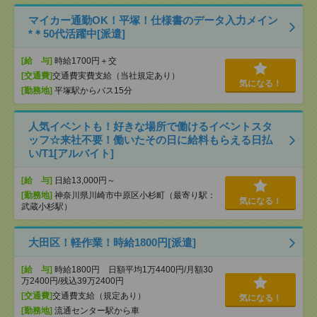
マイカー通勤OK！平塚！仕様書のデータ入力メイン
*＊50代活躍中[派遣]
[給 与]
時給1700円＋交
[交通費]
交通費実費支給（当社規定あり）
気になる！
[勤務地]
平塚駅からバス15分
人気イベントも！好きな場所で働けるイベントスタ
ッフ☆来社不要！働いたその日に給料もらえる日払
い/T1[アルバイト]
[給 与]
日給13,000円～
[勤務地]
神奈川県川崎市中原区小杉町（最寄り駅：
気になる！
武蔵小杉駅）
大田区！軽作業！時給1800円[派遣]
[給 与]
時給1800円 日額平均1万4400円/月額30
万2400円/残込39万2400円
[交通費]
交通費支給（規定あり）
気になる！
[勤務地]
流通センター駅から車