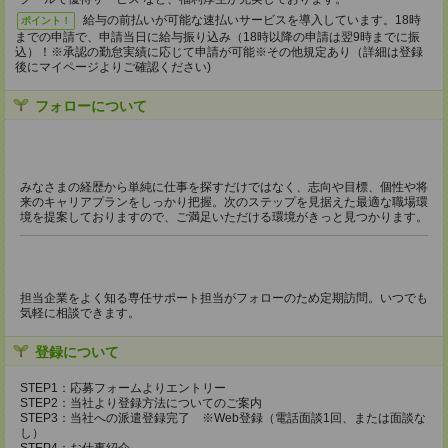
給与の前払いが可能な速払いサービスを導入しています。18時
ポイント！
までの申請で、申請当日に給与振り込み（18時以降の申請は翌9時までに振
込）！※承認の勤怠実績に応じて申請が可能※その他規定あり（詳細は登録
後にマイページよりご確認ください)
フォローについて
みなさまの経歴から単純に仕事を探すだけではなく、志向や目標、個性や将
来のキャリアプランをしっかり把握。次のステップを見据えた最適な職場環
境を提案しておりますので、ご満足いただける環境がきっと見つかります。
担当企業をよく知る専任サポート担当がフォローのため定期訪問。いつでも
気軽に相談できます。
登録について
STEP1：応募フォームよりエントリー
STEP2：当社より登録方法についてのご案内
STEP3：当社への派遣登録完了 ※Web登録（電話面談1回、または面談な
し）