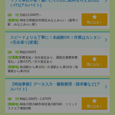
ッフ☆来社不要！働いたその日に給料もらえる日払
い/T1[アルバイト]
[給 与]
日給13,000円～
[勤務地]
神奈川県横浜市西区みなとみらい（最寄り
気になる！
駅：みなとみらい駅）
スピードよりも丁寧に！未経験OK！作業はカンタン
×完全座り[派遣]
[給 与]
時給1500円
[交通費]
実費支給／当社規定あり。通勤交通費実費
支払／上限4万円／月※規定あり
気になる！
[勤務地]
加須駅から車10分
/
久喜駅から車20分
/
鴻
巣駅から車20分
【時短事務】データ入力・書類整理・請求書など[ア
ルバイト]
[給 与]
時給1,500円～1,875円
[勤務地]
神奈川県川崎市幸区堀川町580 ソリッド
気になる！
スクエア東館4階