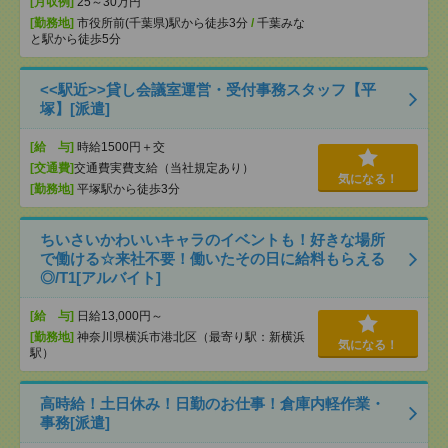
[月収例]
25～30万円
[勤務地]
市役所前(千葉県)駅から徒歩3分
/
千葉みな
と駅から徒歩5分
<<駅近>>貸し会議室運営・受付事務スタッフ【平
塚】[派遣]
[給 与]
時給1500円＋交
[交通費]
交通費実費支給（当社規定あり）
気になる！
[勤務地]
平塚駅から徒歩3分
ちいさいかわいいキャラのイベントも！好きな場所
で働ける☆来社不要！働いたその日に給料もらえる
◎/T1[アルバイト]
[給 与]
日給13,000円～
[勤務地]
神奈川県横浜市港北区（最寄り駅：新横浜
気になる！
駅）
高時給！土日休み！日勤のお仕事！倉庫内軽作業・
事務[派遣]