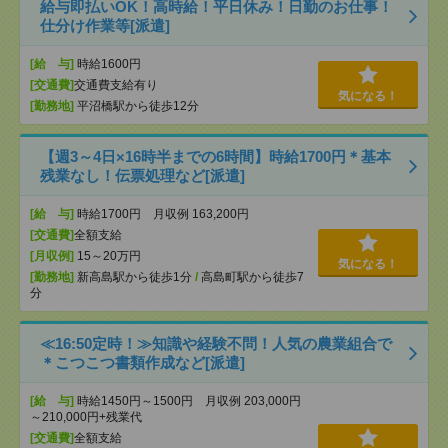
給与即払いOK！高時給！平日休み！日勤のお仕事！
仕分け作業等[派遣]
[給 与]
時給1600円
[交通費]
交通費支給有り
気になる！
[勤務地]
平沼橋駅から徒歩12分
【週3～4日×16時半までの6時間】時給1700円＊基本
残業なし！伝票処理など[派遣]
[給 与]
時給1700円 月収例 163,200円
[交通費]
全額支給
[月収例]
15～20万円
気になる！
[勤務地]
新高島駅から徒歩1分
/
高島町駅から徒歩7
分
≪16:50定時！≫知識や経験不問！人気の農業組合で
＊こつこつ書類作成など[派遣]
[給 与]
時給1450円～1500円 月収例 203,000円
～210,000円+残業代
[交通費]
全額支給