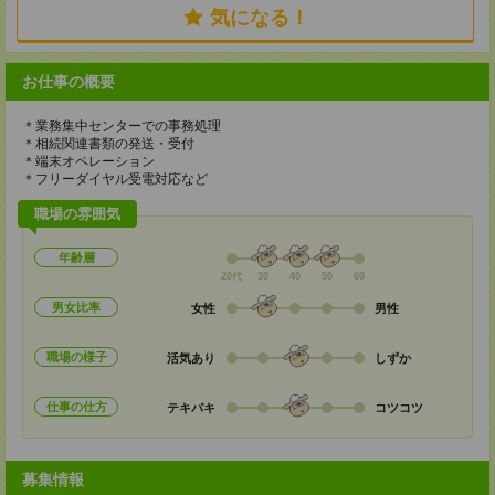
気になる！
お仕事の概要
＊業務集中センターでの事務処理
＊相続関連書類の発送・受付
＊端末オペレーション
＊フリーダイヤル受電対応など
職場の雰囲気
年齢層
20代
30
40
50
60
男女比率
女性
男性
職場の様子
活気あり
しずか
仕事の仕方
テキパキ
コツコツ
募集情報