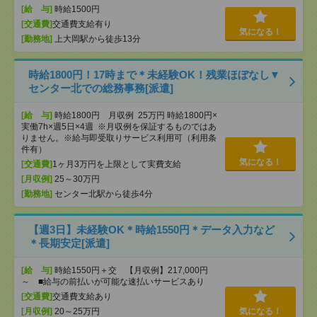
[給 与]
時給1500円
[交通費]
交通費支給有り
気になる！
[勤務地]
上大岡駅から徒歩13分
時給1800円！17時まで＊未経験OK！残業ほぼなし▼
センター北での総務事務[派遣]
[給 与]
時給1800円 月収例 25万円 時給1800円×
実働7h×週5日×4週 ※月収例を保証するものではあ
りません。※給与即受取りサービス利用可（利用条
件有）
気になる！
[交通費]
1ヶ月3万円を上限として実費支給
[月収例]
25～30万円
[勤務地]
センター北駅から徒歩4分
【週3日】未経験OK＊時給1550円＊データ入力など
＊長期安定[派遣]
[給 与]
時給1550円＋交 【月収例】217,000円
～ ■給与の前払いが可能な速払いサービスあり
[交通費]
交通費支給あり
[月収例]
20～25万円
気になる！