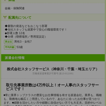
金融・保険関連
配属先について
◆書類の発送などをおこなう部署
◆当社スタッフも就業中で安心の職場環境です！
◆部署人数 12名
◆分煙（喫煙場所／専用室設定）
男性3・女性7
男女比
53歳
平均年齢
派遣会社情報
株式会社スタッフサービス（神奈川・千葉・埼玉エリア）
労働者派遣事業許可番号:派13-011061
取引先事業所数は4万件以上！オー人事のスタッフサー
ビスです！
■常に業界トップクラスの豊富なお仕事情報を有する派遣会社。業界も、職種
も、勤務地も幅広くご用意しているので、あなたに合ったお仕事が見つかり
ます。■経験を活かしたい方や経験に自信がない方でも大丈夫。目的やレベル