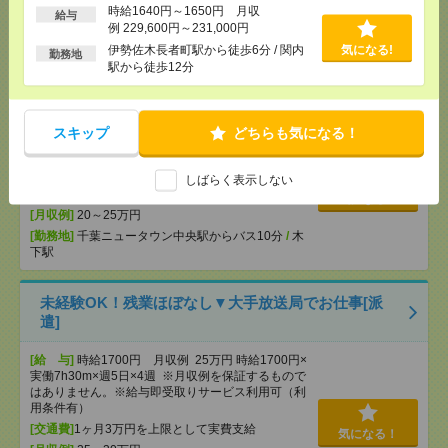
気になる！
時給1640円～1650円 月収
給与
[勤務地]
平塚駅からバス15分
例 229,600円～231,000円
伊勢佐木長者町駅から徒歩6分 / 関内
気になる!
勤務地
【週2在宅勤務】残業ほぼなし▼車通勤OK＊千葉ニ
駅から徒歩12分
ュータウン中央での営業事務[派遣]
[給 与]
時給1484円 月収例 23万円 時給1484円×
スキップ
どちらも気になる！
実働7h45m×週5日×4週 ※月収例を保証するもので
はありません。※給与即受取りサービス利用可（利
用条件有）
しばらく表示しない
[交通費]
1ヶ月3万円を上限として実費支給
気になる！
[月収例]
20～25万円
[勤務地]
千葉ニュータウン中央駅からバス10分
/
木
下駅
未経験OK！残業ほぼなし▼大手放送局でお仕事[派
遣]
[給 与]
時給1700円 月収例 25万円 時給1700円×
実働7h30m×週5日×4週 ※月収例を保証するもので
はありません。※給与即受取りサービス利用可（利
用条件有）
[交通費]
1ヶ月3万円を上限として実費支給
気になる！