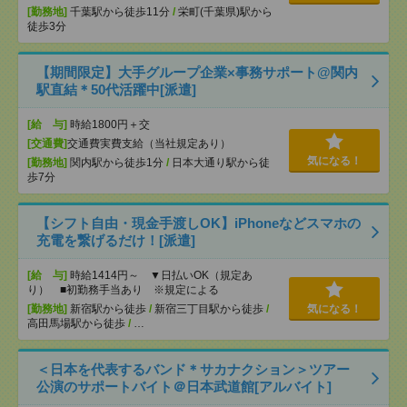
[勤務地]
千葉駅から徒歩11分
/
栄町(千葉県)駅から
徒歩3分
【期間限定】大手グループ企業×事務サポート@関内
駅直結＊50代活躍中[派遣]
[給 与]
時給1800円＋交
[交通費]
交通費実費支給（当社規定あり）
気になる！
[勤務地]
関内駅から徒歩1分
/
日本大通り駅から徒
歩7分
【シフト自由・現金手渡しOK】iPhoneなどスマホの
充電を繋げるだけ！[派遣]
[給 与]
時給1414円～ ▼日払いOK（規定あ
り） ■初勤務手当あり ※規定による
[勤務地]
新宿駅から徒歩
/
新宿三丁目駅から徒歩
/
気になる！
高田馬場駅から徒歩
/
…
＜日本を代表するバンド＊サカナクション＞ツアー
公演のサポートバイト＠日本武道館[アルバイト]