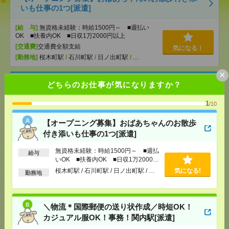
いも仕事の1つ[派遣]
[給 与]
無資格未経験：時給1500円～ ■週払い
OK ■扶養内OK ■日収1万2000円以上
[交通費]
交通費全額支給
気になる！
[勤務地]
桜木町駅
/
石川町駅
/
日ノ出町駅
/
…
×
＼物流＊国際郵便の送り状作成／時短OK！カジュア
どちらのお仕事が気になりますか？
ル服OK！事務！関内駅[派遣]
1
/10
[給 与]
時給1640円～1650円 月収例 229,600円
～231,000円
【オープニング募集】おばあちゃんのお散歩
[交通費]
全額支給
付き添いも仕事の1つ[派遣]
[月収例]
20～25万円
気になる！
無資格未経験：時給1500円～ ■週払
[勤務地]
伊勢佐木長者町駅から徒歩6分
/
関内駅か
給与
いOK ■扶養内OK ■日収1万2000円
ら徒歩12分
以上
桜木町駅 / 石川町駅 / 日ノ出町駅 / …
気になる!
勤務地
マイカー通勤OK！平塚！仕様書のデータ入力メイン
*＊50代活躍中[派遣]
＼物流＊国際郵便の送り状作成／時短OK！
[給 与]
時給1700円＋交
カジュアル服OK！事務！関内駅[派遣]
[交通費]
交通費実費支給（当社規定あり）