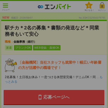
0
メニュー
気になる！
ログイン
NEW
掲載日 :2026
/
08
/
07
No.SSKCS2504378791
駅チカ＊2名の募集＊書類の発送など＊同業
務者もいて安心
職種：
金融事務（銀行）
派遣
ブランクOK
WEB登録・面接OK
〔金融機関〕当社スタッフも就業中！幅広い年齢層
の方が活躍中の職場です！
2名募集！土日祝お休み！一息つける休憩室完備！デニムOK！同
...も
っとみる
応募ページへ