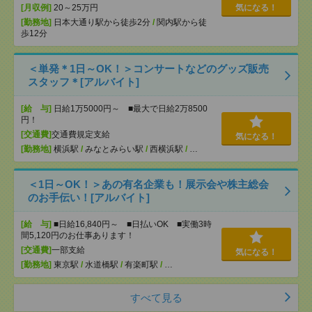
[月収例]
20～25万円
気になる！
[勤務地]
日本大通り駅から徒歩2分
/
関内駅から徒
歩12分
＜単発＊1日～OK！＞コンサートなどのグッズ販売
スタッフ＊[アルバイト]
[給 与]
日給1万5000円～ ■最大で日給2万8500
円！
[交通費]
交通費規定支給
気になる！
[勤務地]
横浜駅
/
みなとみらい駅
/
西横浜駅
/
…
＜1日～OK！＞あの有名企業も！展示会や株主総会
のお手伝い！[アルバイト]
[給 与]
■日給16,840円～ ■日払いOK ■実働3時
間5,120円のお仕事あります！
[交通費]
一部支給
気になる！
[勤務地]
東京駅
/
水道橋駅
/
有楽町駅
/
…
すべて見る