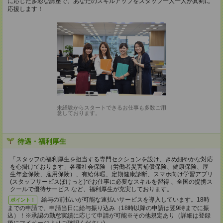
に応じた多彩な講座で、あなたのスキルアップをスタッフ一人一人が真剣に
応援します！
未経験からスタートできるお仕事も多数ご用
意しております。
待遇・福利厚生
「スタッフの福利厚生を担当する専門セクションを設け、きめ細やかな対応
を心掛けております」各種社会保険 （労働者災害補償保険、健康保険、厚
生年金保険、雇用保険）、有給休暇、定期健康診断、スマホ向け学習アプリ
(スタッフサービスぽけっと)でお仕事に必要なスキルを習得 、全国の提携ス
クールで優待サービス など、福利厚生が充実しております。
給与の前払いが可能な速払いサービスを導入しています。18時
ポイント！
までの申請で、申請当日に給与振り込み（18時以降の申請は翌9時までに振
込）！※承認の勤怠実績に応じて申請が可能※その他規定あり（詳細は登録