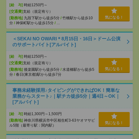
[給 与]
時給1250円～
[交通費]
支給（規定有り）
気になる！
[勤務地]
九段下駅から徒歩5分
/
竹橋駅から徒歩10
分
/
神保町駅から徒歩15分
/
…
＜SEKAI NO OWARI＊8月15日・16日＞ドーム公演
のサポートバイト[アルバイト]
[給 与]
時給1250円～
[交通費]
支給（規定有り）
気になる！
[勤務地]
後楽園駅から徒歩5分
/
水道橋駅から徒歩5
分
/
春日(東京都)駅から徒歩7分
事務未経験採用♪タイピングができればOK！簡単な
業務からスタート♪｜駅チカ徒歩5分｜週4日～OK｜
[アルバイト]
[給 与]
時給1,300円～1,500円
[勤務地]
神奈川県横浜市中区相生町3-63ヤオマサビ
気になる！
ル5階（最寄り駅：関内駅）