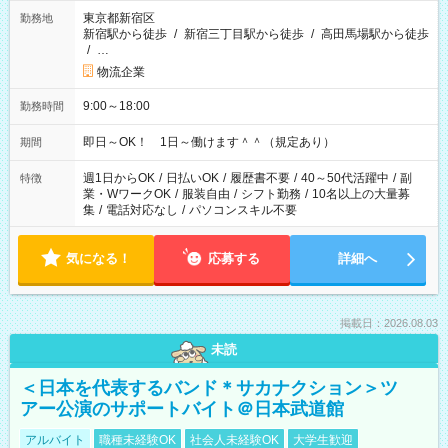
東京都新宿区
勤務地
新宿駅から徒歩
/
新宿三丁目駅から徒歩
/
高田馬場駅から徒歩
/
…
物流企業
9:00～18:00
勤務時間
即日～OK！ 1日～働けます＾＾（規定あり）
期間
週1日からOK
/
日払いOK
/
履歴書不要
/
40～50代活躍中
/
副
特徴
業・WワークOK
/
服装自由
/
シフト勤務
/
10名以上の大量募
集
/
電話対応なし
/
パソコンスキル不要
気になる！
応募する
詳細へ
掲載日：2026.08.03
未読
＜日本を代表するバンド＊サカナクション＞ツ
アー公演のサポートバイト＠日本武道館
アルバイト
職種未経験OK
社会人未経験OK
大学生歓迎