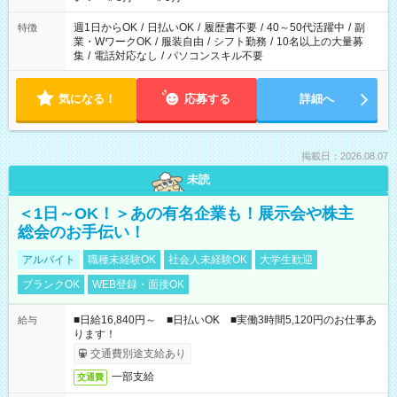
週1日からOK
/
日払いOK
/
履歴書不要
/
40～50代活躍中
/
副
特徴
業・WワークOK
/
服装自由
/
シフト勤務
/
10名以上の大量募
集
/
電話対応なし
/
パソコンスキル不要
気になる！
応募する
詳細へ
掲載日：2026.08.07
未読
＜1日～OK！＞あの有名企業も！展示会や株主
総会のお手伝い！
アルバイト
職種未経験OK
社会人未経験OK
大学生歓迎
ブランクOK
WEB登録・面接OK
■日給16,840円～ ■日払いOK ■実働3時間5,120円のお仕事あ
給与
ります！
交通費別途支給あり
一部支給
交通費