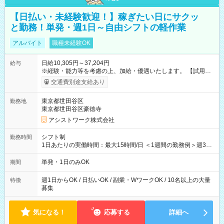
【日払い・未経験歓迎！】稼ぎたい日にサクッ
と勤務！単発・週1日～自由シフトの軽作業
アルバイト
職種未経験OK
日給10,305円～37,204円
給与
※経験・能力等を考慮の上、加給・優遇いたします。 【試用期
間】試用期間なし
交通費別途支給あり
東京都世田谷区
勤務地
東京都世田谷区豪徳寺
アシストワーク株式会社
シフト制
勤務時間
1日あたりの実働時間：最大15時間/日 ＜1週間の勤務例＞週3回
勤務 勤務：月・水・金 休み：火・木・土・日 好きな時にお仕事
可能です！ ※1日あたりの最大実働時間は日勤、夜勤共に勤務し
単発・1日のみOK
期間
た時間になります。
週1日からOK / 日払いOK / 副業・WワークOK / 10名以上の大量
特徴
募集
気になる！
応募する
詳細へ