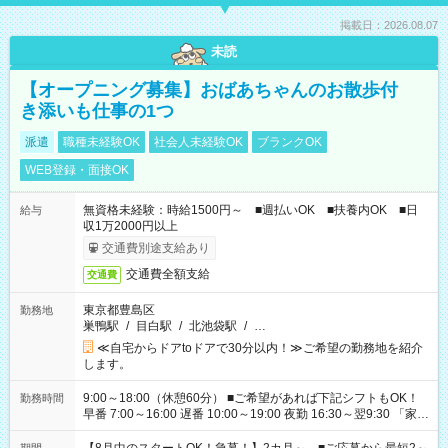
掲載日：2026.08.07
未読
【オープニング募集】おばあちゃんのお散歩付
き添いも仕事の1つ
派遣
職種未経験OK
社会人未経験OK
ブランクOK
WEB登録・面接OK
無資格未経験：時給1500円～ ■週払いOK ■扶養内OK ■日
給与
収1万2000円以上
交通費別途支給あり
交通費全額支給
交通費
東京都豊島区
勤務地
巣鴨駅
/
目白駅
/
北池袋駅
/
…
≪自宅からドアtoドアで30分以内！≫ご希望の勤務地を紹介
します。
9:00～18:00（休憩60分） ■ご希望があれば下記シフトもOK！
勤務時間
早番 7:00～16:00 遅番 10:00～19:00 夜勤 16:30～翌9:30 「家族
と休みを合わせたい」 「余裕を持って夕飯の準備がしたい」
「できれば残業はしたくない」 など、ご希望を教えてください