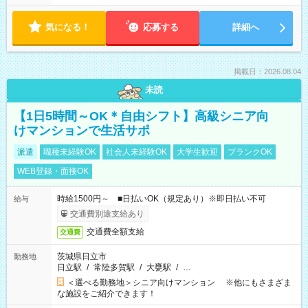
気になる！
応募する
詳細へ
掲載日：2026.08.04
未読
【1日5時間～OK＊自由シフト】高級シニア向
けマンションで生活サポ
派遣
職種未経験OK
社会人未経験OK
大学生歓迎
ブランクOK
WEB登録・面接OK
時給1500円～ ■日払いOK（規定あり）※即日払い不可
給与
交通費別途支給あり
交通費全額支給
交通費
茨城県日立市
勤務地
日立駅
/
常陸多賀駅
/
大甕駅
/
…
＜選べる勤務地＞シニア向けマンション ※他にもさまざま
な施設をご紹介できます！