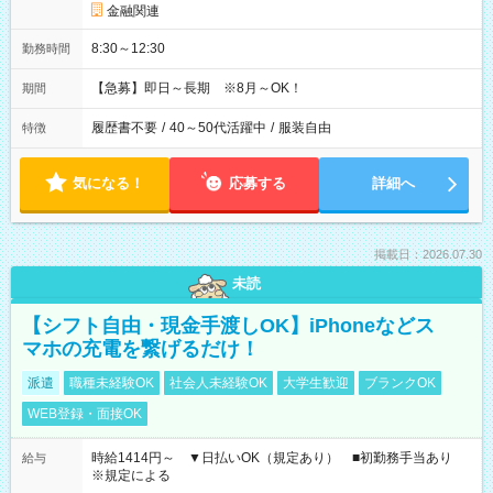
金融関連
8:30～12:30
勤務時間
【急募】即日～長期 ※8月～OK！
期間
履歴書不要
/
40～50代活躍中
/
服装自由
特徴
気になる！
応募する
詳細へ
掲載日：2026.07.30
未読
【シフト自由・現金手渡しOK】iPhoneなどス
マホの充電を繋げるだけ！
派遣
職種未経験OK
社会人未経験OK
大学生歓迎
ブランクOK
WEB登録・面接OK
時給1414円～ ▼日払いOK（規定あり） ■初勤務手当あり
給与
※規定による