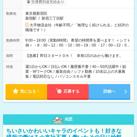
交通費別途支給あり
東京都新宿区
勤務地
新宿駅
/
新宿三丁目駅
大手物流会社（年齢不問／「無理なく続けられる」と好評の
職場です！）
9:00～18:00（実動8時間） 希望の時間帯を選べます！ ＜シフト
勤務時間
例＞ ・8：30～12：00 ・10：00～19：00 ・17：00～22：00
・13：00～22：00 ・22：00～翌6：00 など
【急募】即日スタートＯＫ！ 単発1日のみから働けます。
期間
週1日からOK
/
日払いOK
/
履歴書不要
/
40～50代活躍中
/
副
特徴
業・WワークOK
/
服装自由
/
シフト勤務
/
10名以上の大量募
集
/
電話対応なし
/
パソコンスキル不要
気になる！
応募する
詳細へ
未読
ちいさいかわいいキャラのイベントも！好きな