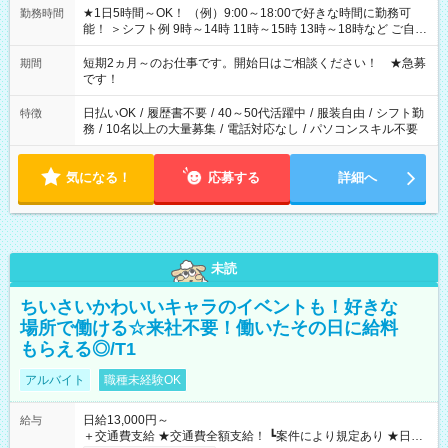
★1日5時間～OK！ （例）9:00～18:00で好きな時間に勤務可
勤務時間
能！ ＞シフト例 9時～14時 11時～15時 13時～18時など ご自身
のご都合に合わせて勤務時間をご相談ください！ ★家庭の都合
でお休みや時間の調整が必要な場合も遠慮なくご相談くださ
短期2ヵ月～のお仕事です。開始日はご相談ください！ ★急募
期間
い。
です！
日払いOK
/
履歴書不要
/
40～50代活躍中
/
服装自由
/
シフト勤
特徴
務
/
10名以上の大量募集
/
電話対応なし
/
パソコンスキル不要
気になる！
応募する
詳細へ
未読
ちいさいかわいいキャラのイベントも！好きな
場所で働ける☆来社不要！働いたその日に給料
もらえる◎/T1
アルバイト
職種未経験OK
日給13,000円～
給与
＋交通費支給 ★交通費全額支給！ ┗案件により規定あり ★日払