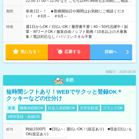
22:00 17:00～22:00 など こちら以外の時間もお気軽にご相談く
ださい！
単発1日～！ ★勤務開始日や期間はお気軽にご相談くださ
期間
い！ ＃8月～ ＃9月～
週1日からOK
/
日払いOK
/
履歴書不要
/
40～50代活躍中
/
副
特徴
業・WワークOK
/
服装自由
/
シフト勤務
/
10名以上の大量募
集
/
電話対応なし
/
パソコンスキル不要
気になる！
応募する
詳細へ
掲載日：2026.08.06
未読
短時間シフトあり！WEBでサクッと登録OK＊
クッキーなどの仕分け
派遣
職種未経験OK
社会人未経験OK
大学生歓迎
ブランクOK
WEB登録・面接OK
時給1500円 ■日払い・週払いOK！(規定あり) ■現金日払いも
給与
OK(規定あり)