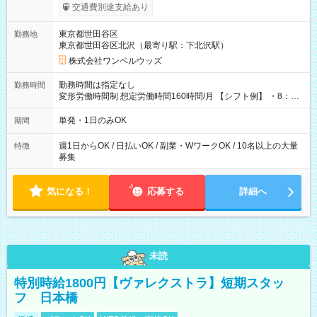
いOK！（規定あり） ┗働いたその日に現金GET♪ お仕事後はコ
交通費別途支給あり
ンビニATMから 日払い分を引き落とせます！ 【試用期間】試
用期間なし
東京都世田谷区
勤務地
東京都世田谷区北沢（最寄り駅：下北沢駅）
株式会社ワンベルウッズ
勤務時間は指定なし
勤務時間
変形労働時間制 想定労働時間160時間/月 【シフト例】 ・8：00
～21：00
単発・1日のみOK
期間
週1日からOK / 日払いOK / 副業・WワークOK / 10名以上の大量
特徴
募集
気になる！
応募する
詳細へ
未読
特別時給1800円【ヴァレクストラ】短期スタッ
フ 日本橋