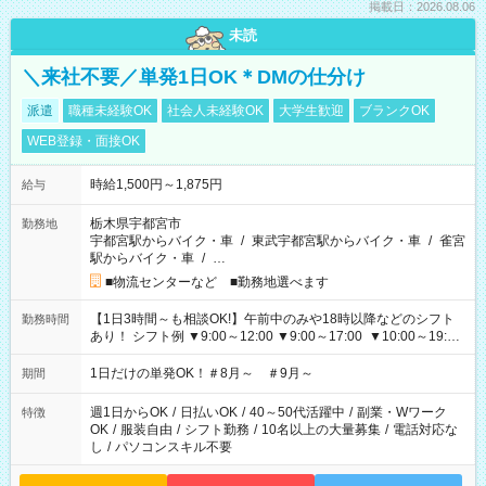
掲載日：2026.08.06
未読
＼来社不要／単発1日OK＊DMの仕分け
派遣
職種未経験OK
社会人未経験OK
大学生歓迎
ブランクOK
WEB登録・面接OK
時給1,500円～1,875円
給与
栃木県宇都宮市
勤務地
宇都宮駅からバイク・車
/
東武宇都宮駅からバイク・車
/
雀宮
駅からバイク・車
/
…
■物流センターなど ■勤務地選べます
【1日3時間～も相談OK!】午前中のみや18時以降などのシフト
勤務時間
あり！ シフト例 ▼9:00～12:00 ▼9:00～17:00 ▼10:00～19:00
▼18:00～21:00
1日だけの単発OK！＃8月～ ＃9月～
期間
週1日からOK
/
日払いOK
/
40～50代活躍中
/
副業・Wワーク
特徴
OK
/
服装自由
/
シフト勤務
/
10名以上の大量募集
/
電話対応な
し
/
パソコンスキル不要