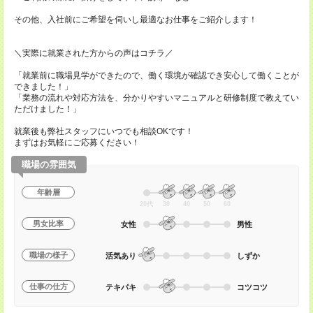
その他、入社前にご希望を伺いし最適なお仕事をご紹介します！
＼実際に就業された方からの声はコチラ／
「就業前に職場見学ができたので、働く環境が確認でき安心して働くことが
できました！」
「業務の流れや対応方法を、分かりやすいマニュアルと研修制度で教えてい
ただけました！」
就業後も弊社スタッフにいつでも相談OKです！
まずはお気軽にご応募ください！
職場の雰囲気
年齢層
20代
30
40
50
60
男女比率
女性
男性
職場の様子
活気あり
しずか
仕事の仕方
テキパキ
コツコツ