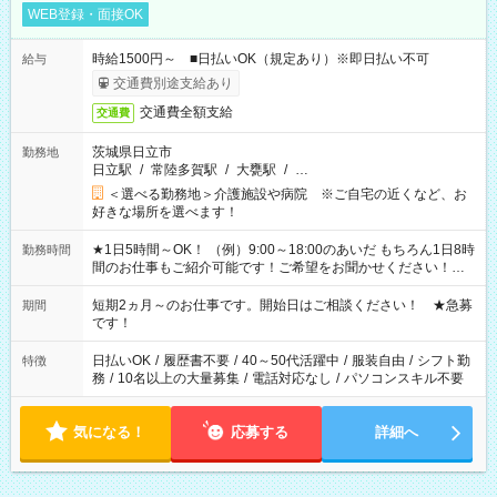
WEB登録・面接OK
時給1500円～ ■日払いOK（規定あり）※即日払い不可
給与
交通費別途支給あり
交通費全額支給
交通費
茨城県日立市
勤務地
日立駅
/
常陸多賀駅
/
大甕駅
/
…
＜選べる勤務地＞介護施設や病院 ※ご自宅の近くなど、お
好きな場所を選べます！
★1日5時間～OK！ （例）9:00～18:00のあいだ もちろん1日8時
勤務時間
間のお仕事もご紹介可能です！ご希望をお聞かせください！★
家庭の都合でお休みが必要な場合も遠慮なくご相談ください。
※週最低15時間以上の勤務が必要です
短期2ヵ月～のお仕事です。開始日はご相談ください！ ★急募
期間
です！
日払いOK
/
履歴書不要
/
40～50代活躍中
/
服装自由
/
シフト勤
特徴
務
/
10名以上の大量募集
/
電話対応なし
/
パソコンスキル不要
気になる！
応募する
詳細へ