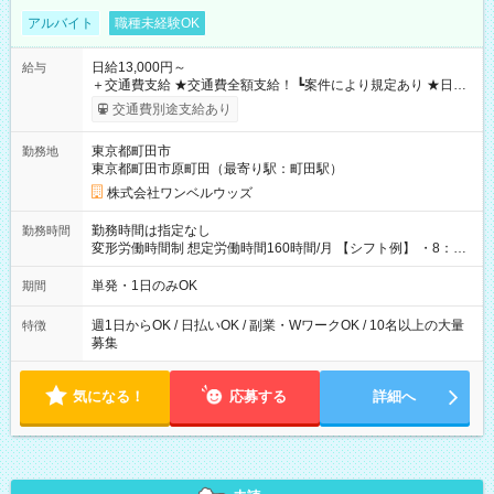
アルバイト
職種未経験OK
日給13,000円～
給与
＋交通費支給 ★交通費全額支給！ ┗案件により規定あり ★日払
いOK！（規定あり） ┗働いたその日に現金GET♪ お仕事後はコ
交通費別途支給あり
ンビニATMから 日払い分を引き落とせます！ 【試用期間】試
用期間なし
東京都町田市
勤務地
東京都町田市原町田（最寄り駅：町田駅）
株式会社ワンベルウッズ
勤務時間は指定なし
勤務時間
変形労働時間制 想定労働時間160時間/月 【シフト例】 ・8：00
～21：00
単発・1日のみOK
期間
週1日からOK / 日払いOK / 副業・WワークOK / 10名以上の大量
特徴
募集
気になる！
応募する
詳細へ