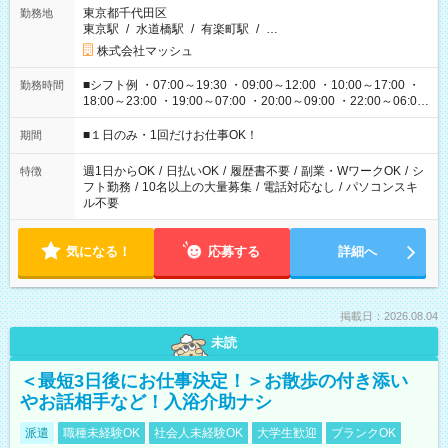
東京都千代田区
勤務地
東京駅
/
水道橋駅
/
有楽町駅
/
…
株式会社マッシュ
■シフト例 ・07:00～19:30 ・09:00～12:00 ・10:00～17:00 ・
勤務時間
18:00～23:00 ・19:00～07:00 ・20:00～09:00 ・22:00～06:00
etc ★最短で3時間で5,120円のお仕事から 15時間で2万円近く稼
げるお仕事も！ ご希望のお時間に合わせてご紹介！ ※シフトは
■１日のみ・1回だけお仕事OK！
期間
現場によって異なります。 ※勿論、休憩時間はあるのでご安心
ください！
週1日からOK
/
日払いOK
/
履歴書不要
/
副業・WワークOK
/
シ
特徴
フト勤務
/
10名以上の大量募集
/
電話対応なし
/
パソコンスキ
ル不要
気になる！
応募する
詳細へ
掲載日：2026.08.04
未読
＜最短3日後にお仕事決定！＞お散歩の付き添い
やお話相手など！入浴介助ナシ
派遣
職種未経験OK
社会人未経験OK
大学生歓迎
ブランクOK