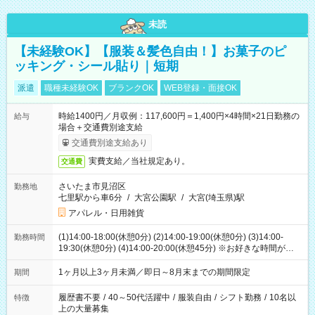
未読
【未経験OK】【服装＆髪色自由！】お菓子のピ
ッキング・シール貼り｜短期
派遣
職種未経験OK
ブランクOK
WEB登録・面接OK
時給1400円／月収例：117,600円＝1,400円×4時間×21日勤務の
給与
場合＋交通費別途支給
交通費別途支給あり
実費支給／当社規定あり。
交通費
さいたま市見沼区
勤務地
七里駅から車6分
/
大宮公園駅
/
大宮(埼玉県)駅
アパレル・日用雑貨
(1)14:00-18:00(休憩0分) (2)14:00-19:00(休憩0分) (3)14:00-
勤務時間
19:30(休憩0分) (4)14:00-20:00(休憩45分) ※お好きな時間が選べ
ます
1ヶ月以上3ヶ月未満／即日～8月末までの期間限定
期間
履歴書不要
/
40～50代活躍中
/
服装自由
/
シフト勤務
/
10名以
特徴
上の大量募集