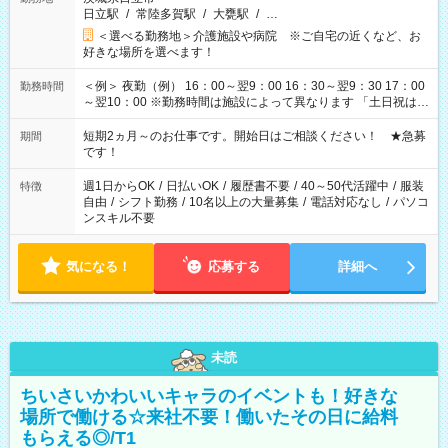
日立駅
/
常陸多賀駅
/
大甕駅
/
…
＜選べる勤務地＞介護施設や病院 ※ご自宅の近くなど、お
好きな場所を選べます！
＜例＞ 夜勤（例） 16：00～翌9：00 16：30～翌9：30 17：00
勤務時間
～翌10：00 ※勤務時間は施設によって異なります 「土日祝は休
みたい」 「しっかり稼ぎたい」 「もう少し遅い時間から始めた
い」など ご希望にあったお仕事をご案内いたします。 ※未経験
短期2ヵ月～のお仕事です。開始日はご相談ください！ ★急募
期間
の方の場合は1～2ヶ月間は日中での仕事を経験いただき、 お
です！
仕事に慣れてからの夜勤になります。 ★家庭の都合でお休みが
必要な場合も遠慮なくご相談ください。
週1日からOK
/
日払いOK
/
履歴書不要
/
40～50代活躍中
/
服装
特徴
自由
/
シフト勤務
/
10名以上の大量募集
/
電話対応なし
/
パソコ
ンスキル不要
気になる！
応募する
詳細へ
未読
ちいさいかわいいキャラのイベントも！好きな
場所で働ける☆来社不要！働いたその日に給料
もらえる◎/T1