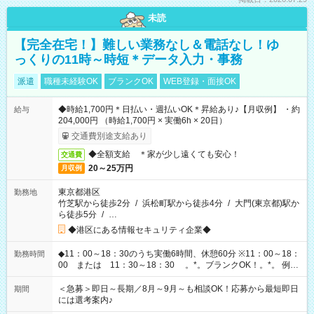
未読
【完全在宅！】難しい業務なし＆電話なし！ゆ
っくりの11時～時短＊データ入力・事務
派遣
職種未経験OK
ブランクOK
WEB登録・面接OK
◆時給1,700円＊日払い・週払いOK＊昇給あり♪【月収例】 ・約
給与
204,000円 （時給1,700円 × 実働6h × 20日）
交通費別途支給あり
◆全額支給 ＊家が少し遠くても安心！
交通費
20～25万円
月収例
東京都港区
勤務地
竹芝駅から徒歩2分
/
浜松町駅から徒歩4分
/
大門(東京都)駅か
ら徒歩5分
/
…
◆港区にある情報セキュリティ企業◆
◆11：00～18：30のうち実働6時間、休憩60分 ※11：00～18：
勤務時間
00 または 11：30～18：30 。*。ブランクOK！。*。 例え
ば前職が、 在宅/財団法人/事務/コールセンター/受付/販売/カフェ
スタッフ スイーツ販売/ホテルフロント/化粧品販売/など 様々な
＜急募＞即日～長期／8月～9月～も相談OK！応募から最短即日
期間
業界から入社して活躍されています♪
には選考案内♪