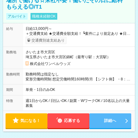
場所で働ける☆来社不要！働いたその日に給料
もらえる◎/T1
アルバイト
職種未経験OK
日給13,000円～
給与
＋交通費支給 ★交通費全額支給！ ┗案件により規定あり ★日払
いOK！（規定あり） ┗働いたその日に現金GET♪ お仕事後はコ
交通費別途支給あり
ンビニATMから 日払い分を引き落とせます！ 【試用期間】試
用期間なし
さいたま市大宮区
勤務地
埼玉県さいたま市大宮区錦町（最寄り駅：大宮駅）
株式会社ワンベルウッズ
勤務時間は指定なし
勤務時間
変形労働時間制 想定労働時間160時間/月 【シフト例】 ・8：00
～21：00
単発・1日のみOK
期間
週1日からOK / 日払いOK / 副業・WワークOK / 10名以上の大量
特徴
募集
気になる！
応募する
詳細へ