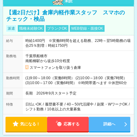
未読
【週2日だけ】倉庫内軽作業スタッフ スマホの
チェック・検品
派遣
職種未経験OK
ブランクOK
WEB登録・面接OK
時給1400円 ※実働8時間を超える勤務、22時～翌5時勤務の場
給与
合25％割増：時給1750円
千葉県船橋市
勤務地
南船橋駅から徒歩10分程度
スマートフォンを取り扱う倉庫
(1)9:00～18:00（実働8時間） (2)10:00～18:00（実働7時間）
勤務時間
(3)10:00～17:00（実働6時間） ※時間帯選べます ※休憩60分
長期 2026年9月スタート予定
期間
日払いOK
/
履歴書不要
/
40～50代活躍中
/
副業・WワークOK
/
特徴
シフト勤務
/
10名以上の大量募集
気になる！
応募する
詳細へ