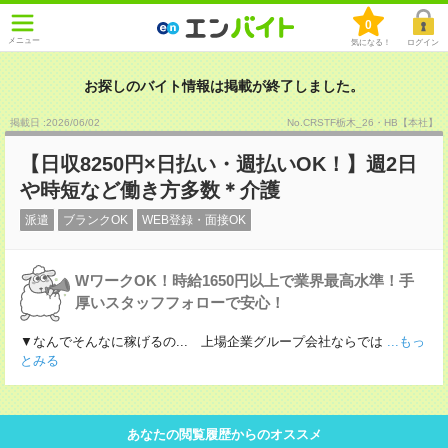
0
メニュー
気になる！
ログイン
お探しのバイト情報は掲載が終了しました。
掲載日 :2026
/
06
/
02
No.CRSTF栃木_26・HB【本社】
【日収8250円×日払い・週払いOK！】週2日
や時短など働き方多数＊介護
派遣
ブランクOK
WEB登録・面接OK
WワークOK！時給1650円以上で業界最高水準！手
厚いスタッフフォローで安心！
▼なんでそんなに稼げるの... 上場企業グループ会社ならでは
...もっ
とみる
あなたの閲覧履歴からのオススメ