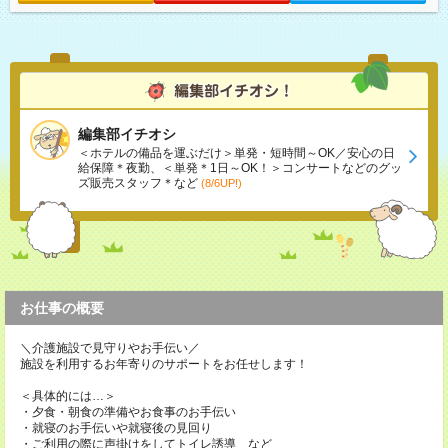
編集部イチオシ
＜ホテルの備品を運ぶだけ＞単発・短時間～OK／安心の日
給保障＊夜勤、＜単発＊1日～OK！＞コンサートなどのグッ
ズ販売スタッフ＊など
(8/6UP!)
お仕事の概要
＼介護施設で見守りやお手伝い／
施設を利用するお年寄りのサポートをお任せします！
＜具体的には…＞
・夕食・朝食の準備やお食事のお手伝い
・就寝のお手伝いや就寝後の見回り
・ご利用の際に声掛けをしてトイレ誘導 など