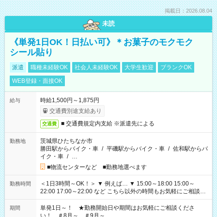
掲載日：2026.08.04
未読
《単発1日OK！日払い可》＊お菓子のモクモク
シール貼り
派遣
職種未経験OK
社会人未経験OK
大学生歓迎
ブランクOK
WEB登録・面接OK
時給1,500円～1,875円
給与
交通費別途支給あり
■ 交通費規定内支給 ※派遣先による
交通費
茨城県ひたちなか市
勤務地
勝田駅からバイク・車
/
平磯駅からバイク・車
/
佐和駅からバ
イク・車
/
…
■物流センターなど ■勤務地選べます
＜1日3時間～OK！＞ ▼ 例えば… ▼ 15:00～18:00 15:00～
勤務時間
22:00 17:00～22:00 など こちら以外の時間もお気軽にご相談く
ださい！
単発1日～！ ★勤務開始日や期間はお気軽にご相談くださ
期間
い！ ＃8月～ ＃9月～