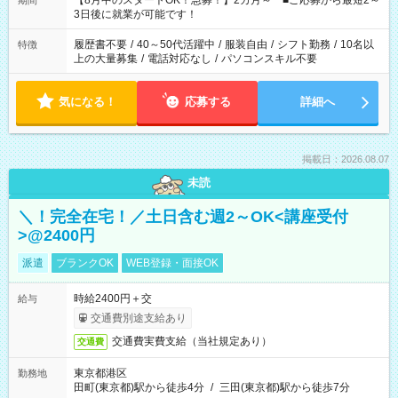
【8月中のスタートOK！急募！】2カ月～ ■ご応募から最短2～
期間
ね。 ※Wワーク希望の方へ 今ご覧のお仕事で希望する勤務時間
3日後に就業が可能です！
と、もう1つのお仕事の勤務時間。 合計で週40時間を超える場
合は応募できません。
履歴書不要
/
40～50代活躍中
/
服装自由
/
シフト勤務
/
10名以
特徴
上の大量募集
/
電話対応なし
/
パソコンスキル不要
気になる！
応募する
詳細へ
掲載日：2026.08.07
未読
＼！完全在宅！／土日含む週2～OK<講座受付
>@2400円
派遣
ブランクOK
WEB登録・面接OK
時給2400円＋交
給与
交通費別途支給あり
交通費実費支給（当社規定あり）
交通費
東京都港区
勤務地
田町(東京都)駅から徒歩4分
/
三田(東京都)駅から徒歩7分