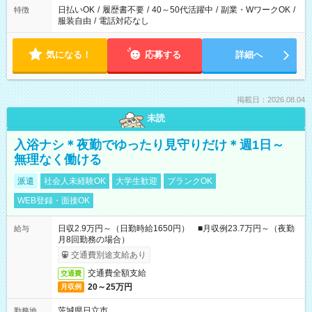
日払いOK
/
履歴書不要
/
40～50代活躍中
/
副業・WワークOK
/
特徴
服装自由
/
電話対応なし
気になる！
応募する
詳細へ
掲載日：2026.08.04
未読
入浴ナシ＊夜勤でゆったり見守りだけ＊週1日～
無理なく働ける
派遣
社会人未経験OK
大学生歓迎
ブランクOK
WEB登録・面接OK
日収2.9万円～（日勤時給1650円） ■月収例23.7万円～（夜勤
給与
月8回勤務の場合）
交通費別途支給あり
交通費全額支給
交通費
20～25万円
月収例
茨城県日立市
勤務地