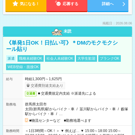
気になる！
応募する
詳細へ
掲載日：2026.08.06
未読
《単発1日OK！日払い可》＊DMのモクモクシ
ール貼り
派遣
職種未経験OK
社会人未経験OK
大学生歓迎
ブランクOK
WEB登録・面接OK
時給1,300円～1,625円
給与
交通費別途支給あり
■ 交通費規定内支給 ※派遣先による
交通費
群馬県太田市
勤務地
太田(群馬県)駅からバイク・車
/
韮川駅からバイク・車
/
藪塚
駅からバイク・車
/
…
■物流センターなど ■勤務地選べます
＜1日3時間～OK！＞ ▼ 例えば… ▼ 15:00～18:00 15:00～
勤務時間