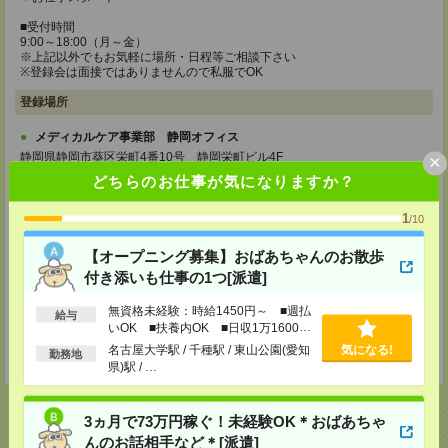
■受付時間
9:00～18:00（月～金）
※上記以外でもお気軽に場所・日程等ご相談下さい
※登録会は面接ではありませんので私服でOK
登録場所
メディカルケア事業部 静岡オフィス
静岡県静岡市葵区栄町4番10号 静岡栄町ビル4F
×
TEL：0120-802-279
どちらのお仕事が気になりますか？
MAIL：
tenshoku@nikken-ts.jp
担当：採用担当
1
/10
メディカルケア事業部 三島オフィス
静岡県三島市一番町18-22 アーサーファーストビル701
【オープニング募集】おばあちゃんのお散歩
TEL：0120-633-453
付き添いも仕事の1つ[派遣]
MAIL：
tenshoku@nikken-ts.jp
担当：採用担当
無資格未経験：時給1450円～ ■週払
給与
登録交通費
いOK ■扶養内OK ■日収1万1600円
以上
名古屋大学駅 / 千種駅 / 東山公園(愛知
気になる!
勤務地
★今ならご来社登録でQUOカード2000円分をプレゼント中★
県)駅 / …
3ヵ月で73万円稼ぐ！未経験OK＊おばあちゃ
んのお話相手など＊[派遣]