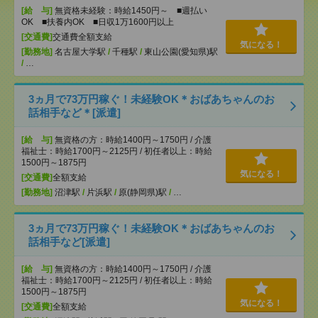
[給 与]
無資格未経験：時給1450円～ ■週払い
OK ■扶養内OK ■日収1万1600円以上
[交通費]
交通費全額支給
気になる！
[勤務地]
名古屋大学駅
/
千種駅
/
東山公園(愛知県)駅
/
…
3ヵ月で73万円稼ぐ！未経験OK＊おばあちゃんのお
話相手など＊[派遣]
[給 与]
無資格の方：時給1400円～1750円 / 介護
福祉士：時給1700円～2125円 / 初任者以上：時給
1500円～1875円
気になる！
[交通費]
全額支給
[勤務地]
沼津駅
/
片浜駅
/
原(静岡県)駅
/
…
3ヵ月で73万円稼ぐ！未経験OK＊おばあちゃんのお
話相手など[派遣]
[給 与]
無資格の方：時給1400円～1750円 / 介護
福祉士：時給1700円～2125円 / 初任者以上：時給
1500円～1875円
気になる！
[交通費]
全額支給