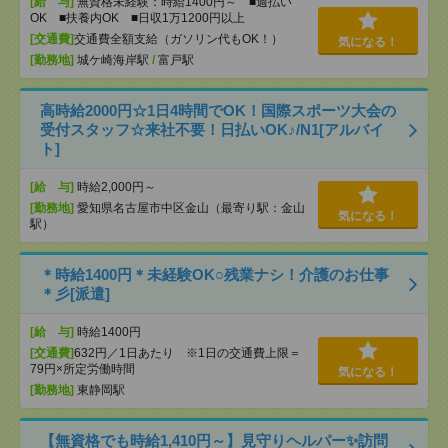
[給 与]
無資格未経験：時給1400円～ ■週払い
OK ■扶養内OK ■日収1万1200円以上
[交通費]
交通費全額支給（ガソリン代もOK！）
気になる！
[勤務地]
城ケ崎海岸駅
/
富戸駅
高時給2000円☆1日4時間でOK！国際スポーツ大会の
受付スタッフ☆来社不要！日払いOK♪/N1[アルバイ
ト]
[給 与]
時給2,000円～
[勤務地]
愛知県名古屋市中区金山（最寄り駅：金山
気になる！
駅）
＊時給1400円＊未経験OK○残業ナシ！介護のお仕事
＊彡[派遣]
[給 与]
時給1400円
[交通費]
632円／1日あたり ※1日の交通費上限＝
79円×所定労働時間
気になる！
[勤務地]
東静岡駅
【無資格でも時給1,410円～】見守りヘルパー✨訪問