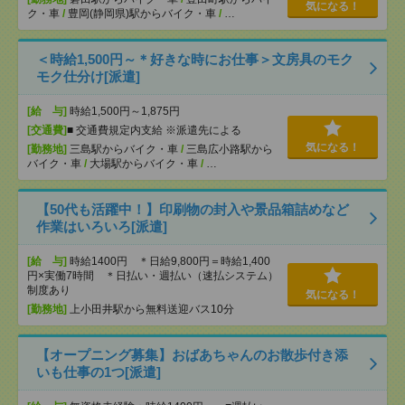
気になる！
ク・車
/
豊岡(静岡県)駅からバイク・車
/
…
＜時給1,500円～＊好きな時にお仕事＞文房具のモク
モク仕分け[派遣]
[給 与]
時給1,500円～1,875円
[交通費]
■ 交通費規定内支給 ※派遣先による
気になる！
[勤務地]
三島駅からバイク・車
/
三島広小路駅から
バイク・車
/
大場駅からバイク・車
/
…
【50代も活躍中！】印刷物の封入や景品箱詰めなど
作業はいろいろ[派遣]
[給 与]
時給1400円 ＊日給9,800円＝時給1,400
円×実働7時間 ＊日払い・週払い（速払システム）
制度あり
気になる！
[勤務地]
上小田井駅から無料送迎バス10分
【オープニング募集】おばあちゃんのお散歩付き添
いも仕事の1つ[派遣]