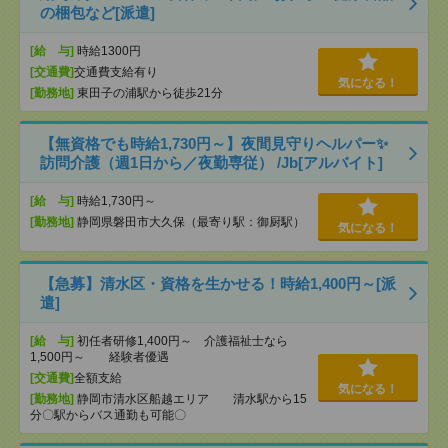
の梱包など[派遣]
[給 与]
時給1300円
[交通費]
交通費支給有り
気になる！
[勤務地]
東田子の浦駅から徒歩21分
【無資格でも時給1,730円～】夜間見守りヘルパー✨
訪問介護（週1日から／夜勤専従） /Jb[アルバイト]
[給 与]
時給1,730円～
[勤務地]
静岡県磐田市大久保（最寄り駅：御厨駅）
気になる！
【急募】清水区・資格を生かせる！時給1,400円～[派
遣]
[給 与]
初任者研修1,400円～ 介護福祉士なら
1,500円～ 経験者優遇
[交通費]
全額支給
気になる！
[勤務地]
静岡市清水区船越エリア 清水駅から15
分〇駅からバス通勤も可能〇