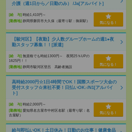
介護（週1日から／日勤のみ） /Ja[アルバイト]
[給 与]
時給1,410円～
[勤務地]
静岡県磐田市大久保（最寄り駅：御厨駅）
気になる！
【駿河区】【夜勤】少人数グループホームの週1●夜
勤スタッフ募集！！[派遣]
[給 与]
無資格でも時給1300円～ 夜間25％UPの
1625円！！
気になる！
[勤務地]
静岡市駿河区登呂 高齢者施設
高時給2000円☆1日4時間でOK！国際スポーツ大会の
受付スタッフ☆来社不要！日払いOK♪/N1[アルバイ
ト]
[給 与]
時給2,000円～
[勤務地]
愛知県名古屋市中村区名駅（最寄り駅：名
気になる！
古屋駅）
給与即払いOK！土日休み！日勤のお仕事！健康食品