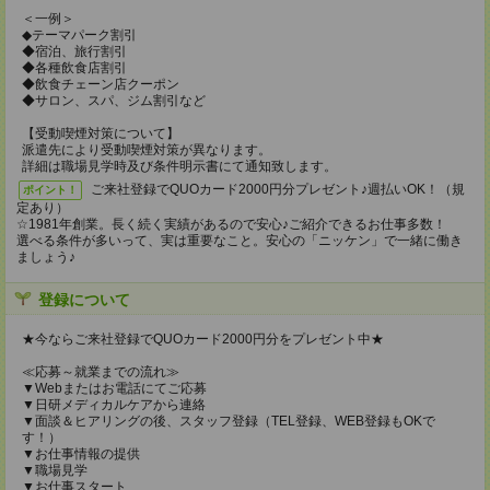
＜一例＞
◆テーマパーク割引
◆宿泊、旅行割引
◆各種飲食店割引
◆飲食チェーン店クーポン
◆サロン、スパ、ジム割引など
【受動喫煙対策について】
派遣先により受動喫煙対策が異なります。
詳細は職場見学時及び条件明示書にて通知致します。
ご来社登録でQUOカード2000円分プレゼント♪週払いOK！（規
ポイント！
定あり）
☆1981年創業。長く続く実績があるので安心♪ご紹介できるお仕事多数！
選べる条件が多いって、実は重要なこと。安心の「ニッケン」で一緒に働き
ましょう♪
登録について
★今ならご来社登録でQUOカード2000円分をプレゼント中★
≪応募～就業までの流れ≫
▼Webまたはお電話にてご応募
▼日研メディカルケアから連絡
▼面談＆ヒアリングの後、スタッフ登録（TEL登録、WEB登録もOKで
す！）
▼お仕事情報の提供
▼職場見学
▼お仕事スタート