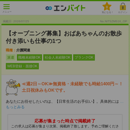
0
メニュー
気になる！
ログイン
掲載日 :2026
/
07
/
25
No.NITSZMS16_OP
【オープニング募集】おばあちゃんのお散歩
付き添いも仕事の1つ
職種：
介護関連
派遣
職種未経験OK
社会人未経験OK
ブランクOK
WEB登録・面接OK
≪週2日～OK≫無資格・未経験でも時給1400円～！
土日祝休みもOKです。
あなたにお任せしたいのは、【日常生活のお手伝い】。具体的には
...
もっとみる
応募が集まった時点で掲載終了
この求人は応募が集まり次第、掲載終了致します。予めご理解くださ