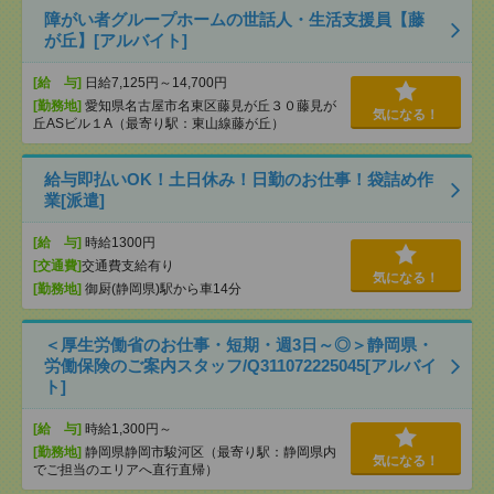
障がい者グループホームの世話人・生活支援員【藤
が丘】[アルバイト]
[給 与]
日給7,125円～14,700円
[勤務地]
愛知県名古屋市名東区藤見が丘３０藤見が
気になる！
丘ASビル１A（最寄り駅：東山線藤が丘）
給与即払いOK！土日休み！日勤のお仕事！袋詰め作
業[派遣]
[給 与]
時給1300円
[交通費]
交通費支給有り
気になる！
[勤務地]
御厨(静岡県)駅から車14分
＜厚生労働省のお仕事・短期・週3日～◎＞静岡県・
労働保険のご案内スタッフ/Q311072225045[アルバイ
ト]
[給 与]
時給1,300円～
[勤務地]
静岡県静岡市駿河区（最寄り駅：静岡県内
気になる！
でご担当のエリアへ直行直帰）