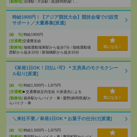
[勤務地]
沼津駅
/
片浜駅
/
原(静岡県)駅
/
…
時給1900円！【アジア競技大会】競技会場での設営
サポート／大量募集[派遣]
[給 与]
時給1900円
[交通費]
交通費支給
気になる！
[勤務地]
瑞穂運動場東駅から徒歩7分
/
瑞穂運動場
西駅から徒歩10分
/
新瑞橋駅から徒歩10分
《単発1日OK！日払い可》＊文房具のモクモクシー
ル貼り[派遣]
[給 与]
時給1,500円～1,875円
[交通費]
■ 交通費規定内支給 ※派遣先による
気になる！
[勤務地]
袋井駅からバイク・車
/
愛野(静岡県)駅か
らバイク・車
＼来社不要／単発1日OK＊お菓子の仕分け[派遣]
[給 与]
時給1,500円～1,875円
[勤務地]
磐田駅からバイク・車
/
豊田町駅からバイ