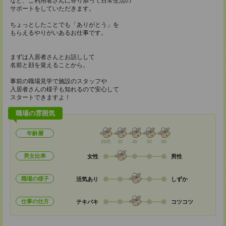
など、ご利用者さんに寄り添って日常生活の
サポートをしていただきます。
ちょっとしたことでも「ありがとう」を
もらえるやりがいあるお仕事です。
まずは入居者さんとお話しして
名前と顔を覚えることから。
事前の職場見学で施設のスタッフや
入居者さんの様子も知れるので安心して
スタートできますよ！
職場の雰囲気
年齢層
20代
30
40
50
60
男女比率
女性
男性
職場の様子
活気あり
しずか
仕事の仕方
テキパキ
コツコツ