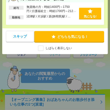
応募ページへ
無資格の方：時給1400円～1750
給与
円 / 介護福祉士：時給1700円～2125
円 / 初任者以上：時給1500円～1875
沼津駅 / 片浜駅 / 原(静岡県)駅 / …
気になる!
勤務地
円
気になる！
電話応募
スキップ
どちらも気になる！
メール
LINE
で送る
で送る
しばらく表示しない
シェア
ツイート
ブックマーク
あなたの閲覧履歴からの
おすすめ
【オープニング募集】おばあちゃんのお散歩付き添
いも仕事の1つ[派遣]