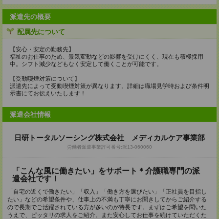
派遣先の概要
配属先について
【安心・安定の勤務先】
福祉のお仕事のため、景気変動などの影響を受けにくく、現在も積極採用
中。シフト減少などもなく安定して働くことが可能です。
【受動喫煙対策について】
派遣先によって受動喫煙対策が異なります。詳細は職場見学時および条件明
示書にてお伝えいたします！
派遣会社情報
日研トータルソーシング株式会社 メディカルケア事業部
労働者派遣事業許可番号:派13-060060
「こんな風に働きたい」をサポート＊介護職専門の派
遣会社です！
「自宅の近くで働きたい」「収入」「働き方を選びたい」「正社員を目指し
たい」などの希望条件や、仕事上の不満も丁寧にお聞きしてからご紹介する
ので長期でご活躍されている方が多いのが特長です。まずはご希望を聞いた
うえで、ピッタリの求人をご紹介。また安心してお仕事を続けていただくた