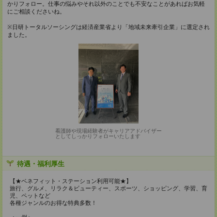
かりフォロー。仕事の悩みやそれ以外のことでも不安なことがあればお気軽
にご相談くださいね。
※日研トータルソーシングは経済産業省より「地域未来牽引企業」に選定され
ました。
看護師や現場経験者がキャリアアドバイザー
としてしっかりフォローいたします
待遇・福利厚生
【★ベネフィット・ステーション利用可能★】
旅行、グルメ、リラク＆ビューティー、スポーツ、ショッピング、学習、育
児、ペットなど
各種ジャンルのお得な特典多数！