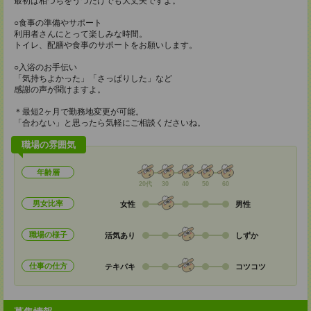
最初は相づちをうつだけでも大丈夫ですよ。
○食事の準備やサポート
利用者さんにとって楽しみな時間。
トイレ、配膳や食事のサポートをお願いします。
○入浴のお手伝い
「気持ちよかった」「さっぱりした」など
感謝の声が聞けますよ。
＊最短2ヶ月で勤務地変更が可能。
「合わない」と思ったら気軽にご相談くださいね。
職場の雰囲気
年齢層
20代
30
40
50
60
男女比率
女性
男性
職場の様子
活気あり
しずか
仕事の仕方
テキパキ
コツコツ