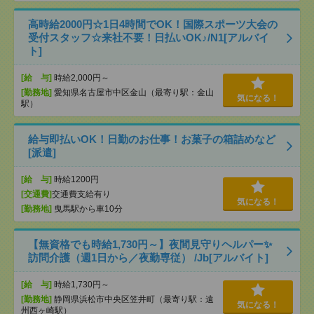
高時給2000円☆1日4時間でOK！国際スポーツ大会の
受付スタッフ☆来社不要！日払いOK♪/N1[アルバイ
ト]
[給 与]
時給2,000円～
[勤務地]
愛知県名古屋市中区金山（最寄り駅：金山
気になる！
駅）
給与即払いOK！日勤のお仕事！お菓子の箱詰めなど
[派遣]
[給 与]
時給1200円
[交通費]
交通費支給有り
気になる！
[勤務地]
曳馬駅から車10分
【無資格でも時給1,730円～】夜間見守りヘルパー✨
訪問介護（週1日から／夜勤専従） /Jb[アルバイト]
[給 与]
時給1,730円～
[勤務地]
静岡県浜松市中央区笠井町（最寄り駅：遠
気になる！
州西ヶ崎駅）