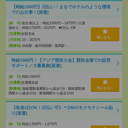
【時給1500円】日払い！まるでホテルのような環境
でのお仕事！[派遣]
[給 与]
初任者以上：時給1500円～1875円 / 介護
福祉士：時給1700円～2125円 ■日払いOK
[交通費]
全額支給
気になる！
[月収例]
25～30万円
[勤務地]
浜松駅
/
遠州病院駅
/
曳馬駅
/
…
時給1900円！【アジア競技大会】競技会場での設営
サポート／大量募集[派遣]
[給 与]
時給1900円
[交通費]
交通費支給
気になる！
[勤務地]
瑞穂運動場東駅から徒歩7分
/
瑞穂運動場
西駅から徒歩10分
/
新瑞橋駅から徒歩10分
《単発1日OK！日払い可》＊DMのモクモクシール貼
り[派遣]
[給 与]
時給1,500円～1,875円