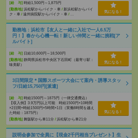
[給 与]
時給1,500円～1,875円
[勤務地]
浜松駅からバイク・車
/
新浜松駅からバイ
気になる！
ク・車
/
遠州病院駅からバイク・車
/
…
勤務地：浜松市【友人と一緒に入社で一人6.5万
円！】春から心機一転！新しい仲間と一緒に挑戦[ア
ルバイト]
[給 与]
日給10,600円～18,500円
[勤務地]
静岡県浜松市中央区下石田町（最寄り駅：
気になる！
味美駅）
3日間限定＊国際スポーツ大会にて案内・誘導スタッ
フ/日給15,750円[派遣]
[給 与]
時給1500円～1875円（一律交通費込）
【収入例】3.9万円以上可能 時給1500円×10時間
×2日間+時給1500円×5時間×1日（実働8時間を越え
気になる！
た時給：1875円）
[勤務地]
舞阪駅から車11分
/
浜松駅から車21分
説明会参加で全員に【現金2千円相当プレゼント】生