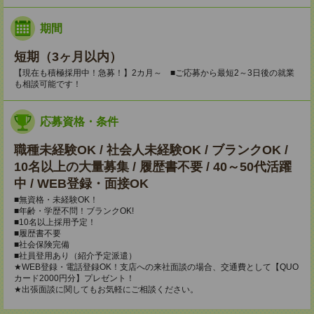
期間
短期（3ヶ月以内）
【現在も積極採用中！急募！】2カ月～ ■ご応募から最短2～3日後の就業
も相談可能です！
応募資格・条件
職種未経験OK / 社会人未経験OK / ブランクOK /
10名以上の大量募集 / 履歴書不要 / 40～50代活躍
中 / WEB登録・面接OK
■無資格・未経験OK！
■年齢・学歴不問！ブランクOK!
■10名以上採用予定！
■履歴書不要
■社会保険完備
■社員登用あり（紹介予定派遣）
★WEB登録・電話登録OK！支店への来社面談の場合、交通費として【QUO
カード2000円分】プレゼント！
★出張面談に関してもお気軽にご相談ください。