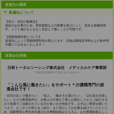
派遣先の概要
配属先について
【安心・安定の勤務先】
福祉のお仕事のため、景気変動などの影響を受けにくく、現在も積極採用
中。シフト減少などもなく安定して働くことが可能です。
【受動喫煙対策について】
派遣先によって受動喫煙対策が異なります。詳細は職場見学時および条件明
示書にてお伝えいたします！
派遣会社情報
日研トータルソーシング株式会社 メディカルケア事業部
労働者派遣事業許可番号:派13-060060
「こんな風に働きたい」をサポート＊介護職専門の派
遣会社です！
「自宅の近くで働きたい」「収入」「働き方を選びたい」「正社員を目指し
たい」などの希望条件や、仕事上の不満も丁寧にお聞きしてからご紹介する
ので長期でご活躍されている方が多いのが特長です。まずはご希望を聞いた
うえで、ピッタリの求人をご紹介。また安心してお仕事を続けていただくた
め、経験豊富な専任担当者がお仕事開始前はもちろん、お仕事開始後もしっ