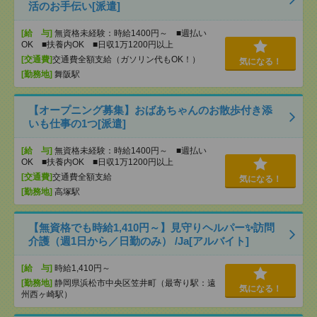
活のお手伝い[派遣]
[給 与]
無資格未経験：時給1400円～ ■週払い
OK ■扶養内OK ■日収1万1200円以上
[交通費]
交通費全額支給（ガソリン代もOK！）
気になる！
[勤務地]
舞阪駅
【オープニング募集】おばあちゃんのお散歩付き添
いも仕事の1つ[派遣]
[給 与]
無資格未経験：時給1400円～ ■週払い
OK ■扶養内OK ■日収1万1200円以上
[交通費]
交通費全額支給
気になる！
[勤務地]
高塚駅
【無資格でも時給1,410円～】見守りヘルパー✨訪問
介護（週1日から／日勤のみ） /Ja[アルバイト]
[給 与]
時給1,410円～
[勤務地]
静岡県浜松市中央区笠井町（最寄り駅：遠
気になる！
州西ヶ崎駅）