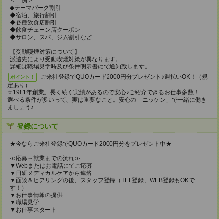
＜一例＞
◆テーマパーク割引
◆宿泊、旅行割引
◆各種飲食店割引
◆飲食チェーン店クーポン
◆サロン、スパ、ジム割引など
【受動喫煙対策について】
派遣先により受動喫煙対策が異なります。
詳細は職場見学時及び条件明示書にて通知致します。
ご来社登録でQUOカード2000円分プレゼント♪週払いOK！（規
ポイント！
定あり）
☆1981年創業。長く続く実績があるので安心♪ご紹介できるお仕事多数！
選べる条件が多いって、実は重要なこと。安心の「ニッケン」で一緒に働き
ましょう♪
登録について
★今ならご来社登録でQUOカード2000円分をプレゼント中★
≪応募～就業までの流れ≫
▼Webまたはお電話にてご応募
▼日研メディカルケアから連絡
▼面談＆ヒアリングの後、スタッフ登録（TEL登録、WEB登録もOKで
す！）
▼お仕事情報の提供
▼職場見学
▼お仕事スタート