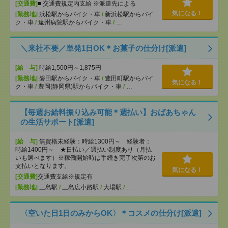
[交通費]
■ 交通費規定内支給 ※派遣先による
気になる！
[勤務地]
浜松駅からバイク・車
/
新浜松駅からバイ
ク・車
/
遠州病院駅からバイク・車
/
…
＼来社不要／単発1日OK＊お菓子の仕分け[派遣]
[給 与]
時給1,500円～1,875円
[勤務地]
磐田駅からバイク・車
/
豊田町駅からバイ
気になる！
ク・車
/
豊岡(静岡県)駅からバイク・車
/
…
【毎週お給料振り込み可能＊週払い】おばあちゃん
の生活サポート[派遣]
[給 与]
無資格未経験：時給1300円～ 経験者：
時給1400円～ ★日払い／週払い制度あり（月払
いも選べます）※稼働開始時は手続き完了次第のお
支払いとなります。
気になる！
[交通費]
交通費支給※規定有
[勤務地]
三島駅
/
三島広小路駅
/
大場駅
/
…
〈空いた日1日のみからOK〉＊コスメの仕分け[派遣]