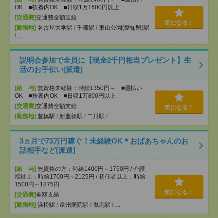
OK ■扶養内OK ■日収1万1600円以上
[交通費]
交通費全額支給
気になる！
[勤務地]
名古屋大学駅
/
千種駅
/
東山公園(愛知県)駅
/
…
説明会参加で全員に【現金2千円相当プレゼント】生
活のお手伝い[派遣]
[給 与]
無資格未経験：時給1350円～ ■週払い
OK ■扶養内OK ■日収1万800円以上
[交通費]
交通費全額支給
気になる！
[勤務地]
豊橋駅
/
新豊橋駅
/
二川駅
/
…
3ヵ月で73万円稼ぐ！未経験OK＊おばあちゃんのお
話相手など[派遣]
[給 与]
無資格の方：時給1400円～1750円 / 介護
福祉士：時給1700円～2125円 / 初任者以上：時給
1500円～1875円
気になる！
[交通費]
全額支給
[勤務地]
浜松駅
/
遠州病院駅
/
曳馬駅
/
…