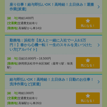
座り仕事！給与即払いOK！高時給！土日休み！運搬
作業[派遣]
[給 与]
時給1400円
[交通費]
交通費支給有り
気になる！
[勤務地]
高塚駅から車14分
勤務地：浜松市【友人と一緒に入社で一人6.5万
円！】春から心機一転！一生のスキルを見いつけた
い方[アルバイト]
[給 与]
日給10,600円～18,500円
[勤務地]
静岡県浜松市中央区旭町（最寄り駅：味美
気になる！
駅）
給与即払いOK！高時給！土日休み！日勤のお仕事！
洗浄作業など[派遣]
[給 与]
時給1300円
[交通費]
交通費支給有り
気になる！
[勤務地]
高塚駅から車26分