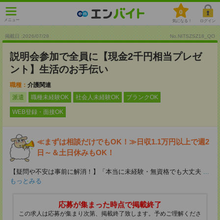
0
メニュー
気になる！
ログイン
掲載日 :2026
/
07
/
28
No.NITSZSZ18_QO
説明会参加で全員に【現金2千円相当プレゼ
ント】生活のお手伝い
職種：
介護関連
派遣
職種未経験OK
社会人未経験OK
ブランクOK
WEB登録・面接OK
≪まずは相談だけでもOK！≫日収1.1万円以上で週2
日～＆土日休みもOK！
【疑問や不安は事前に解消！】「本当に未経験・無資格でも大丈夫
...
もっとみる
応募が集まった時点で掲載終了
この求人は応募が集まり次第、掲載終了致します。予めご理解くださ