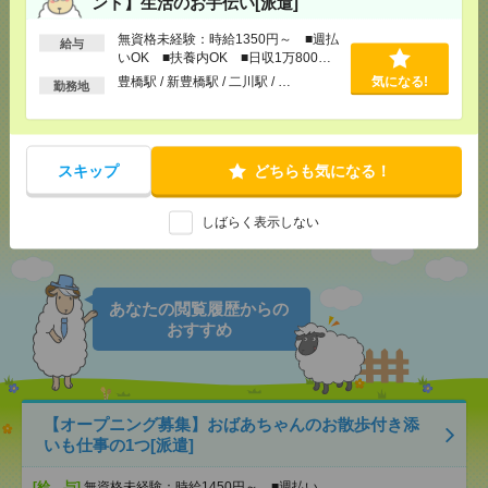
応募ページへ
ント】生活のお手伝い[派遣]
無資格未経験：時給1350円～ ■週払
給与
いOK ■扶養内OK ■日収1万800円
気になる！
電話応募
以上
豊橋駅 / 新豊橋駅 / 二川駅 / …
気になる!
勤務地
メール
LINE
で送る
で送る
スキップ
どちらも気になる！
しばらく表示しない
シェア
ツイート
ブックマーク
あなたの閲覧履歴からの
おすすめ
【オープニング募集】おばあちゃんのお散歩付き添
いも仕事の1つ[派遣]
[給 与]
無資格未経験：時給1450円～ ■週払い