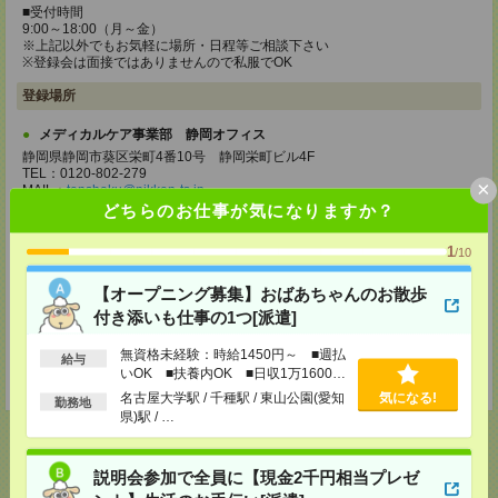
■受付時間
9:00～18:00（月～金）
※上記以外でもお気軽に場所・日程等ご相談下さい
※登録会は面接ではありませんので私服でOK
登録場所
メディカルケア事業部 静岡オフィス
静岡県静岡市葵区栄町4番10号 静岡栄町ビル4F
TEL：0120-802-279
×
MAIL：
tenshoku@nikken-ts.jp
担当：採用担当
どちらのお仕事が気になりますか？
メディカルケア事業部 三島オフィス
1
/10
静岡県三島市一番町18-22 アーサーファーストビル701
TEL：0120-633-453
【オープニング募集】おばあちゃんのお散歩
MAIL：
tenshoku@nikken-ts.jp
担当：採用担当
付き添いも仕事の1つ[派遣]
登録交通費
無資格未経験：時給1450円～ ■週払
給与
いOK ■扶養内OK ■日収1万1600円
★今ならご来社登録でQUOカード2000円分をプレゼント中★
以上
名古屋大学駅 / 千種駅 / 東山公園(愛知
気になる!
勤務地
県)駅 / …
説明会参加で全員に【現金2千円相当プレゼ