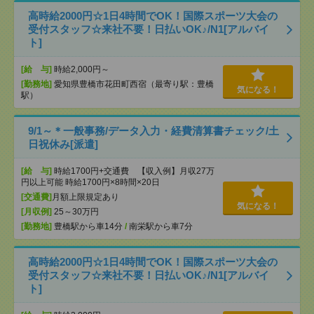
高時給2000円☆1日4時間でOK！国際スポーツ大会の
受付スタッフ☆来社不要！日払いOK♪/N1[アルバイ
ト]
[給 与]
時給2,000円～
[勤務地]
愛知県豊橋市花田町西宿（最寄り駅：豊橋
気になる！
駅）
9/1～＊一般事務/データ入力・経費清算書チェック/土
日祝休み[派遣]
[給 与]
時給1700円+交通費 【収入例】月収27万
円以上可能 時給1700円×8時間×20日
[交通費]
月額上限規定あり
気になる！
[月収例]
25～30万円
[勤務地]
豊橋駅から車14分
/
南栄駅から車7分
高時給2000円☆1日4時間でOK！国際スポーツ大会の
受付スタッフ☆来社不要！日払いOK♪/N1[アルバイ
ト]