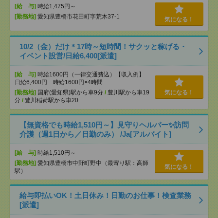
[給 与]
時給1,475円～
[勤務地]
愛知県豊橋市花田町字荒木37-1
気になる！
10/2（金）だけ＊17時～短時間！サクッと稼げる・
イベント設営/日給6,400[派遣]
[給 与]
時給1600円（一律交通費込）【収入例】
日給6,400円 時給1600円×4時間
[勤務地]
国府(愛知県)駅から車9分
/
豊川駅から車19
気になる！
分
/
豊川稲荷駅から車20
【無資格でも時給1,510円～】見守りヘルパー✨訪問
介護（週1日から／日勤のみ） /Ja[アルバイト]
[給 与]
時給1,510円～
[勤務地]
愛知県豊橋市中野町野中（最寄り駅：高師
気になる！
駅）
給与即払いOK！土日休み！日勤のお仕事！検査業務
[派遣]