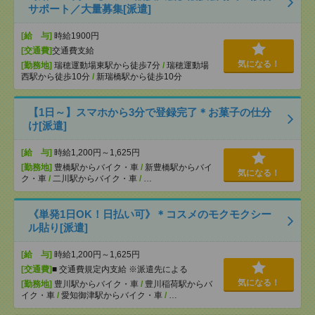
サポート／大量募集[派遣]
[給 与]
時給1900円
[交通費]
交通費支給
気になる！
[勤務地]
瑞穂運動場東駅から徒歩7分
/
瑞穂運動場
西駅から徒歩10分
/
新瑞橋駅から徒歩10分
【1日～】スマホから3分で登録完了＊お菓子の仕分
け[派遣]
[給 与]
時給1,200円～1,625円
[勤務地]
豊橋駅からバイク・車
/
新豊橋駅からバイ
気になる！
ク・車
/
二川駅からバイク・車
/
…
《単発1日OK！日払い可》＊コスメのモクモクシー
ル貼り[派遣]
[給 与]
時給1,200円～1,625円
[交通費]
■ 交通費規定内支給 ※派遣先による
気になる！
[勤務地]
豊川駅からバイク・車
/
豊川稲荷駅からバ
イク・車
/
愛知御津駅からバイク・車
/
…