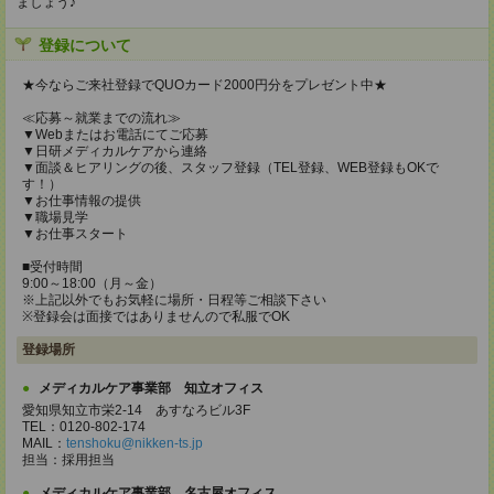
ましょう♪
登録について
★今ならご来社登録でQUOカード2000円分をプレゼント中★
≪応募～就業までの流れ≫
▼Webまたはお電話にてご応募
▼日研メディカルケアから連絡
▼面談＆ヒアリングの後、スタッフ登録（TEL登録、WEB登録もOKで
す！）
▼お仕事情報の提供
▼職場見学
▼お仕事スタート
■受付時間
9:00～18:00（月～金）
※上記以外でもお気軽に場所・日程等ご相談下さい
※登録会は面接ではありませんので私服でOK
登録場所
メディカルケア事業部 知立オフィス
愛知県知立市栄2-14 あすなろビル3F
TEL：0120-802-174
MAIL：
tenshoku@nikken-ts.jp
担当：採用担当
メディカルケア事業部 名古屋オフィス