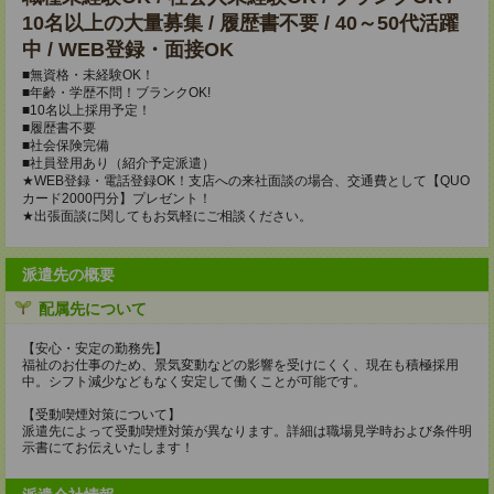
10名以上の大量募集 / 履歴書不要 / 40～50代活躍
中 / WEB登録・面接OK
■無資格・未経験OK！
■年齢・学歴不問！ブランクOK!
■10名以上採用予定！
■履歴書不要
■社会保険完備
■社員登用あり（紹介予定派遣）
★WEB登録・電話登録OK！支店への来社面談の場合、交通費として【QUO
カード2000円分】プレゼント！
★出張面談に関してもお気軽にご相談ください。
派遣先の概要
配属先について
【安心・安定の勤務先】
福祉のお仕事のため、景気変動などの影響を受けにくく、現在も積極採用
中。シフト減少などもなく安定して働くことが可能です。
【受動喫煙対策について】
派遣先によって受動喫煙対策が異なります。詳細は職場見学時および条件明
示書にてお伝えいたします！