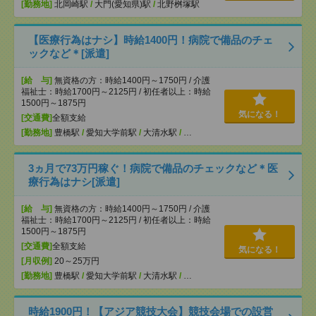
[勤務地]
北岡崎駅
/
大門(愛知県)駅
/
北野桝塚駅
【医療行為はナシ】時給1400円！病院で備品のチェ
ックなど＊[派遣]
[給 与]
無資格の方：時給1400円～1750円 / 介護
福祉士：時給1700円～2125円 / 初任者以上：時給
1500円～1875円
気になる！
[交通費]
全額支給
[勤務地]
豊橋駅
/
愛知大学前駅
/
大清水駅
/
…
3ヵ月で73万円稼ぐ！病院で備品のチェックなど＊医
療行為はナシ[派遣]
[給 与]
無資格の方：時給1400円～1750円 / 介護
福祉士：時給1700円～2125円 / 初任者以上：時給
1500円～1875円
[交通費]
全額支給
気になる！
[月収例]
20～25万円
[勤務地]
豊橋駅
/
愛知大学前駅
/
大清水駅
/
…
時給1900円！【アジア競技大会】競技会場での設営