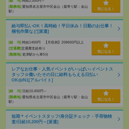
[給 与]
時給2,000円～
[勤務地]
愛知県名古屋市中区金山（最寄り駅：金山
気になる！
駅）
給与即払いOK！高時給！平日休み！日勤のお仕事！
梱包作業など[派遣]
[給 与]
時給1400円 【月収例】208600円以上
[交通費]
交通費支給有り
気になる！
[勤務地]
老津駅から車5分
レアなお仕事・人気イベントがいっぱい♪イベントス
タッフ☆働いたその日に給料もらえる日払い
OK◎/N1[アルバイト]
[給 与]
日給10,400円～
[勤務地]
愛知県名古屋市中区金山（最寄り駅：金山
気になる！
駅）
短期＊イベントスタッフ/身分証チェック・手荷物検
査/日給10,200円～[派遣]