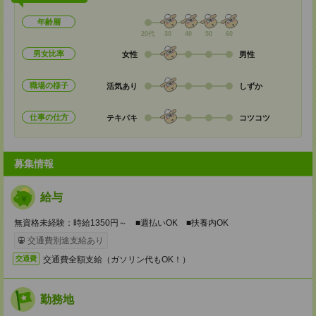
年齢層
20代
30
40
50
60
男女比率
女性
男性
職場の様子
活気あり
しずか
仕事の仕方
テキパキ
コツコツ
募集情報
給与
無資格未経験：時給1350円～ ■週払いOK ■扶養内OK
交通費別途支給あり
交通費全額支給（ガソリン代もOK！）
交通費
勤務地