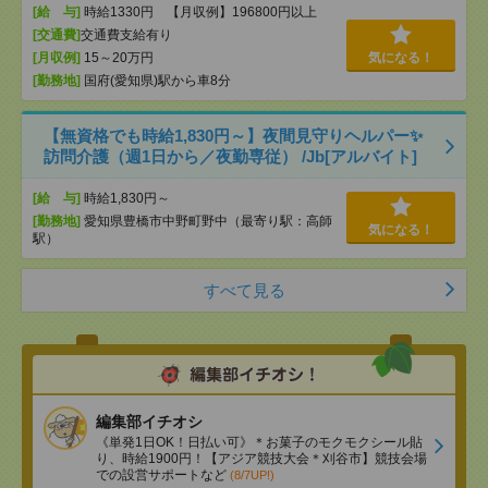
[給 与]
時給1330円 【月収例】196800円以上
[交通費]
交通費支給有り
[月収例]
15～20万円
気になる！
[勤務地]
国府(愛知県)駅から車8分
【無資格でも時給1,830円～】夜間見守りヘルパー✨
訪問介護（週1日から／夜勤専従） /Jb[アルバイト]
[給 与]
時給1,830円～
[勤務地]
愛知県豊橋市中野町野中（最寄り駅：高師
気になる！
駅）
すべて見る
編集部イチオシ
《単発1日OK！日払い可》＊お菓子のモクモクシール貼
り、時給1900円！【アジア競技大会＊刈谷市】競技会場
での設営サポートなど
(8/7UP!)