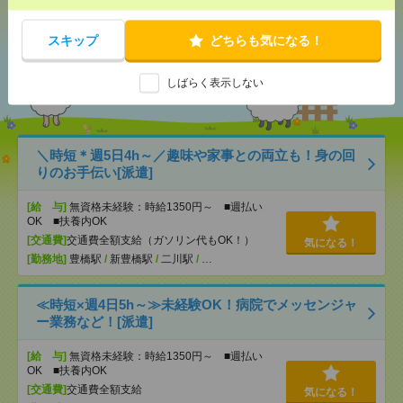
スキップ
どちらも気になる！
あなたの閲覧履歴からの
おすすめ
しばらく表示しない
＼時短＊週5日4h～／趣味や家事との両立も！身の回
りのお手伝い[派遣]
[給 与]
無資格未経験：時給1350円～ ■週払い
OK ■扶養内OK
[交通費]
交通費全額支給（ガソリン代もOK！）
気になる！
[勤務地]
豊橋駅
/
新豊橋駅
/
二川駅
/
…
≪時短×週4日5h～≫未経験OK！病院でメッセンジャ
ー業務など！[派遣]
[給 与]
無資格未経験：時給1350円～ ■週払い
OK ■扶養内OK
[交通費]
交通費全額支給
気になる！