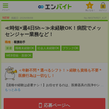
0
メニュー
気になる！
ログイン
NEW
掲載日 :2026
/
08
/
08
No.NKSTKR27_KJT
≪時短×週4日5h～≫未経験OK！病院でメッ
センジャー業務など！
職種：
看護助手
派遣
職種未経験OK
社会人未経験OK
ブランクOK
WEB登録・面接OK
＜年齢不問＊選べるシフト！＞経験も資格も不要＊
医療行為は一切なし！
【資格や経験は必要ナシ！】お任せするのは、医療器具の洗浄やシ
...
もっとみる
応募ページへ