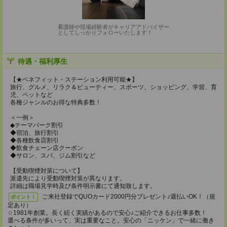
看護師や現場経験者がキャリアアドバイザー
としてしっかりフォローいたします！
待遇・福利厚生
【★ベネフィット・ステーション利用可能★】
旅行、グルメ、リラク＆ビューティー、スポーツ、ショッピング、学習、育
児、ペットなど
各種ジャンルのお得な特典多数！
＜一例＞
◆テーマパーク割引
◆宿泊、旅行割引
◆各種飲食店割引
◆飲食チェーン店クーポン
◆サロン、スパ、ジム割引など
【受動喫煙対策について】
派遣先により受動喫煙対策が異なります。
詳細は職場見学時及び条件明示書にて通知致します。
ご来社登録でQUOカード2000円分プレゼント♪週払いOK！（規
ポイント！
定あり）
☆1981年創業。長く続く実績があるので安心♪ご紹介できるお仕事多数！
選べる条件が多いって、実は重要なこと。安心の「ニッケン」で一緒に働き