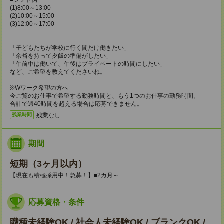
■シフト例
(1)8:00～13:00
(2)10:00～15:00
(3)12:00～17:00
「子どもたちが学校に行く間だけ働きたい」
「余裕を持って夕飯の準備がしたい」
「午前中は働いて、午後はプライベートの時間にしたい」
など、ご希望を教えてくださいね。
※Wワーク希望の方へ
今ご覧のお仕事で希望する勤務時間と、もう1つのお仕事の勤務時間。
合計で週40時間を超える場合は応募できません。
残業なし
残業時間
期間
短期（3ヶ月以内）
【現在も積極採用中！急募！】■2カ月～
応募資格・条件
職種未経験OK / 社会人未経験OK / ブランクOK /