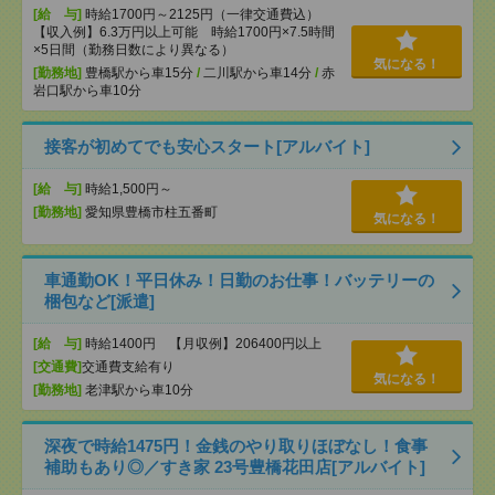
[給 与]
時給1700円～2125円（一律交通費込）
【収入例】6.3万円以上可能 時給1700円×7.5時間
×5日間（勤務日数により異なる）
気になる！
[勤務地]
豊橋駅から車15分
/
二川駅から車14分
/
赤
岩口駅から車10分
接客が初めてでも安心スタート[アルバイト]
[給 与]
時給1,500円～
[勤務地]
愛知県豊橋市柱五番町
気になる！
車通勤OK！平日休み！日勤のお仕事！バッテリーの
梱包など[派遣]
[給 与]
時給1400円 【月収例】206400円以上
[交通費]
交通費支給有り
気になる！
[勤務地]
老津駅から車10分
深夜で時給1475円！金銭のやり取りほぼなし！食事
補助もあり◎／すき家 23号豊橋花田店[アルバイト]