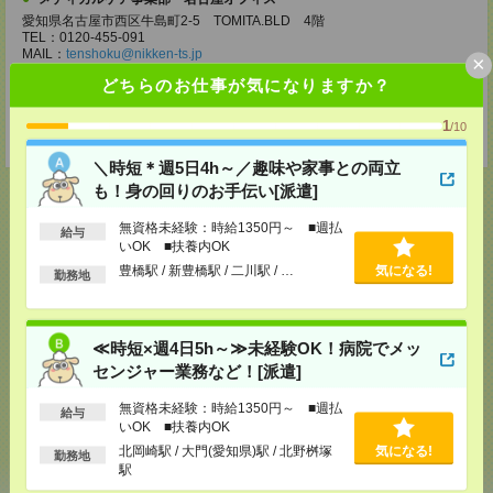
愛知県名古屋市西区牛島町2-5 TOMITA.BLD 4階
TEL：0120-455-091
MAIL：
tenshoku@nikken-ts.jp
×
担当：採用担当
どちらのお仕事が気になりますか？
登録交通費
1
/10
★今ならご来社登録でQUOカード2000円分をプレゼント中★
＼時短＊週5日4h～／趣味や家事との両立
も！身の回りのお手伝い[派遣]
無資格未経験：時給1350円～ ■週払
給与
いOK ■扶養内OK
応募ページへ
豊橋駅 / 新豊橋駅 / 二川駅 / …
気になる!
勤務地
気になる！
電話応募
≪時短×週4日5h～≫未経験OK！病院でメッ
センジャー業務など！[派遣]
メール
LINE
無資格未経験：時給1350円～ ■週払
で送る
で送る
給与
いOK ■扶養内OK
北岡崎駅 / 大門(愛知県)駅 / 北野桝塚
気になる!
勤務地
駅
シェア
ツイート
ブックマーク