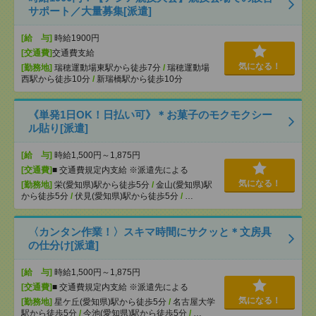
サポート／大量募集[派遣]
[給 与]
時給1900円
[交通費]
交通費支給
気になる！
[勤務地]
瑞穂運動場東駅から徒歩7分
/
瑞穂運動場
西駅から徒歩10分
/
新瑞橋駅から徒歩10分
《単発1日OK！日払い可》＊お菓子のモクモクシー
ル貼り[派遣]
[給 与]
時給1,500円～1,875円
[交通費]
■ 交通費規定内支給 ※派遣先による
気になる！
[勤務地]
栄(愛知県)駅から徒歩5分
/
金山(愛知県)駅
から徒歩5分
/
伏見(愛知県)駅から徒歩5分
/
…
〈カンタン作業！〉スキマ時間にサクッと＊文房具
の仕分け[派遣]
[給 与]
時給1,500円～1,875円
[交通費]
■ 交通費規定内支給 ※派遣先による
気になる！
[勤務地]
星ケ丘(愛知県)駅から徒歩5分
/
名古屋大学
駅から徒歩5分
/
今池(愛知県)駅から徒歩5分
/
…