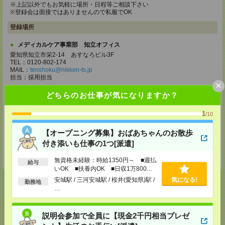
※上記以外でもお気軽に場所・日程等ご相談下さい
※登録会は面接ではありませんので私服でOK
登録場所
メディカルケア事業部 知立オフィス
愛知県知立市栄2-14 あすなろビル3F
TEL：0120-802-174
MAIL：
tenshoku@nikken-ts.jp
担当：採用担当
×
メディカルケア事業部 名古屋オフィス
どちらのお仕事が気になりますか？
愛知県名古屋市西区牛島町2-5 TOMITA.BLD 4階
TEL：0120-455-091
1
/10
MAIL：
tenshoku@nikken-ts.jp
担当：採用担当
【オープニング募集】おばあちゃんのお散歩
登録交通費
付き添いも仕事の1つ[派遣]
★今ならご来社登録でQUOカード2000円分をプレゼント中★
無資格未経験：時給1350円～ ■週払
給与
いOK ■扶養内OK ■日収1万800円
以上
安城駅 / 三河安城駅 / 桜井(愛知県)駅 /
気になる!
勤務地
…
応募ページへ
説明会参加で全員に【現金2千円相当プレゼ