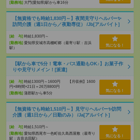
[勤務地]
大門(愛知県)駅から車16分
【無資格でも時給1,830円～】夜間見守りヘルパー✨
訪問介護（週1日から／夜勤専従） /Jb[アルバイト]
[給 与]
時給1,830円～
[勤務地]
愛知県安城市高棚町郷（最寄り駅：吉浜
気になる！
駅）
【駅から車で5分！電車・バス通勤もOK♪】お菓子作
りや見守りメイン！[派遣]
[給 与]
時給1300円～1600円 【月収例】1600
円×8時間×21日＝26万8800円
気になる！
[勤務地]
蒲郡駅から車5分
【無資格でも時給1,510円～】見守りヘルパー✨訪問
介護（週1日から／日勤のみ） /Ja[アルバイト]
[給 与]
時給1,510円～
[勤務地]
愛知県西尾市一色町佐久島西屋敷（最寄り
気になる！
駅：吉良吉田駅）