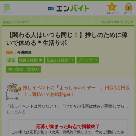
0
メニュー
気になる！
ログイン
掲載日 :2026
/
07
/
30
No.NKSTKR13_デジE
【関わる人はいつも同じ！】推しのために稼
いで休める＊生活サポ
職種：
介護関連
派遣
職種未経験OK
社会人未経験OK
ブランクOK
WEB登録・面接OK
推しイベントに「よっしゃいくぞー！」日収1万円以
上→週払いでお給料get！
「推しイベントは外せない！」「けど今の仕事は休みが調整しづら
...
もっとみる
応募が集まった時点で掲載終了
この求人は応募が集まり次第、掲載終了致します。予めご理解くださ