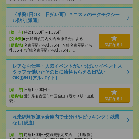
《単発1日OK！日払い可》＊コスメのモクモクシー
ル貼り[派遣]
[給 与]
時給1,500円～1,875円
[交通費]
■ 交通費規定内支給 ※派遣先による
気になる！
[勤務地]
名古屋駅から徒歩5分
/
名鉄名古屋駅から
徒歩5分
/
近鉄名古屋駅から徒歩5分
/
…
レアなお仕事・人気イベントがいっぱい♪イベントス
タッフ☆働いたその日に給料もらえる日払い
OK◎/N1[アルバイト]
[給 与]
日給10,400円～
[勤務地]
愛知県名古屋市中区金山（最寄り駅：金山
気になる！
駅）
≪未経験歓迎≫倉庫内で仕分けやピッキング！残業
なし[派遣]
[給 与]
時給1300円+交通費規定支給 【月収例】