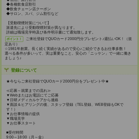
◆各種飲食店割引
◆飲食チェーン店クーポン
◆サロン、スパ、ジム割引など
【受動喫煙対策について】
派遣先により受動喫煙対策が異なります。
詳細は職場見学時及び条件明示書にて通知致します。
ご来社登録でQUOカード2000円分プレゼント♪週払いOK！（規
ポイント！
定あり）
☆1981年創業。長く続く実績があるので安心♪ご紹介できるお仕事多数！
選べる条件が多いって、実は重要なこと。安心の「ニッケン」で一緒に働き
ましょう♪
登録について
★今ならご来社登録でQUOカード2000円分をプレゼント中★
≪応募～就業までの流れ≫
▼Webまたはお電話にてご応募
▼日研メディカルケアから連絡
▼面談＆ヒアリングの後、スタッフ登録（TEL登録、WEB登録もOKで
す！）
▼お仕事情報の提供
▼職場見学
▼お仕事スタート
■受付時間
9:00～18:00（月～金）