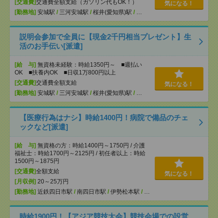
[交通費]
交通費全額支給（ガソリン代もOK！）
気になる！
[勤務地]
安城駅
/
三河安城駅
/
桜井(愛知県)駅
/
…
説明会参加で全員に【現金2千円相当プレゼント】生
活のお手伝い[派遣]
[給 与]
無資格未経験：時給1350円～ ■週払い
OK ■扶養内OK ■日収1万800円以上
[交通費]
交通費全額支給
気になる！
[勤務地]
安城駅
/
三河安城駅
/
桜井(愛知県)駅
/
…
【医療行為はナシ】時給1400円！病院で備品のチェ
ックなど[派遣]
[給 与]
無資格の方：時給1400円～1750円 / 介護
福祉士：時給1700円～2125円 / 初任者以上：時給
1500円～1875円
[交通費]
全額支給
気になる！
[月収例]
20～25万円
[勤務地]
近鉄四日市駅
/
南四日市駅
/
伊勢松本駅
/
…
時給1900円！【アジア競技大会】競技会場での設営