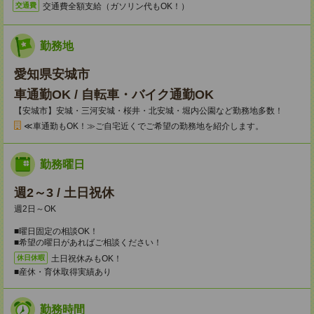
交通費全額支給（ガソリン代もOK！）
交通費
勤務地
愛知県安城市
車通勤OK / 自転車・バイク通勤OK
【安城市】安城・三河安城・桜井・北安城・堀内公園など勤務地多数！
≪車通勤もOK！≫ご自宅近くでご希望の勤務地を紹介します。
勤務曜日
週2～3 / 土日祝休
週2日～OK
■曜日固定の相談OK！
■希望の曜日があればご相談ください！
土日祝休みもOK！
休日休暇
■産休・育休取得実績あり
勤務時間