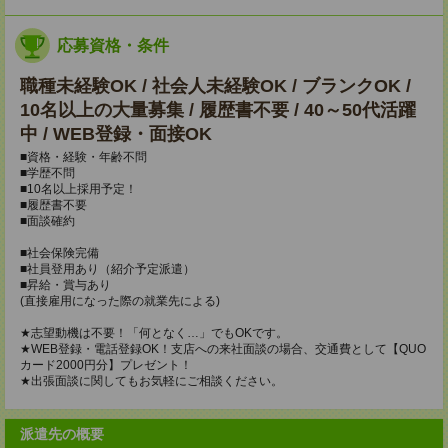
応募資格・条件
職種未経験OK / 社会人未経験OK / ブランクOK /
10名以上の大量募集 / 履歴書不要 / 40～50代活躍
中 / WEB登録・面接OK
■資格・経験・年齢不問
■学歴不問
■10名以上採用予定！
■履歴書不要
■面談確約
■社会保険完備
■社員登用あり（紹介予定派遣）
■昇給・賞与あり
(直接雇用になった際の就業先による)
★志望動機は不要！「何となく…」でもOKです。
★WEB登録・電話登録OK！支店への来社面談の場合、交通費として【QUO
カード2000円分】プレゼント！
★出張面談に関してもお気軽にご相談ください。
派遣先の概要