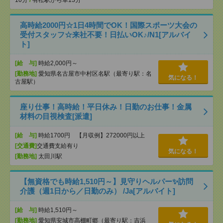
10分
/
有松駅から車13分
高時給2000円☆1日4時間でOK！国際スポーツ大会の
受付スタッフ☆来社不要！日払いOK♪/N1[アルバイ
ト]
[給 与]
時給2,000円～
[勤務地]
愛知県名古屋市中村区名駅（最寄り駅：名
気になる！
古屋駅）
座り仕事！高時給！平日休み！日勤のお仕事！金属
材料の目視検査[派遣]
[給 与]
時給1700円 【月収例】272000円以上
[交通費]
交通費支給有り
気になる！
[勤務地]
太田川駅
【無資格でも時給1,510円～】見守りヘルパー✨訪問
介護（週1日から／日勤のみ） /Ja[アルバイト]
[給 与]
時給1,510円～
[勤務地]
愛知県安城市高棚町郷（最寄り駅：吉浜