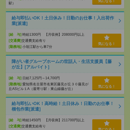
気になる！
駅）
給与即払いOK！土日休み！日勤のお仕事！入出荷作
業[派遣]
[給 与]
時給1300円 【月収例】208000円以上
[交通費]
交通費支給有り
気になる！
[勤務地]
小垣江駅から車7分
障がい者グループホームの世話人・生活支援員【藤
が丘】[アルバイト]
[給 与]
日給7,125円～14,700円
[勤務地]
愛知県名古屋市名東区藤見が丘３０藤見が
気になる！
丘ASビル１A（最寄り駅：東山線藤が丘）
給与即払いOK！高時給！土日休み！日勤のお仕事！
梱包作業[派遣]
[給 与]
時給1450円 【月収例】211700円以上
[交通費]
交通費支給有り
気になる！