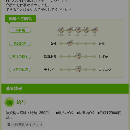
何気ない日常生活のサポートがメイン！
介護のお仕事が初めてでも、
できることは多いので安心してください＊
職場の雰囲気
年齢層
20代
30
40
50
60
男女比率
女性
男性
職場の様子
活気あり
しずか
仕事の仕方
テキパキ
コツコツ
募集情報
給与
無資格未経験：時給1350円～ ■週払いOK ■扶養内OK ■日収1万800円
以上
交通費別途支給あり