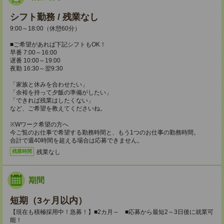
シフト勤務 / 残業なし
9:00～18:00（休憩60分）
■ご希望があれば下記シフトもOK！
早番 7:00～16:00
遅番 10:00～19:00
夜勤 16:30～翌9:30
「家族と休みを合わせたい」
「余裕を持って夕飯の準備がしたい」
「できれば残業はしたくない」
など、ご希望を教えてくださいね。
※Wワーク希望の方へ
今ご覧のお仕事で希望する勤務時間と、もう1つのお仕事の勤務時間。
合計で週40時間を超える場合は応募できません。
残業なし
残業時間
期間
短期（3ヶ月以内）
【現在も積極採用中！急募！】■2カ月～ ■応募から最短2～3日後に就業可
能！