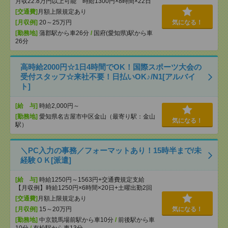
月収22.8万円以上可能 時給1300円×8時間×22日
[交通費]
月額上限規定あり
[月収例]
20～25万円
気になる！
[勤務地]
蒲郡駅から車26分
/
国府(愛知県)駅から車
26分
高時給2000円☆1日4時間でOK！国際スポーツ大会の
受付スタッフ☆来社不要！日払いOK♪/N1[アルバイ
ト]
[給 与]
時給2,000円～
[勤務地]
愛知県名古屋市中区金山（最寄り駅：金山
気になる！
駅）
＼PC入力の事務／フォーマットあり！15時半まで/未
経験ＯＫ[派遣]
[給 与]
時給1250円～1563円+交通費規定支給
【月収例】時給1250円×6時間×20日+土曜出勤2回
[交通費]
月額上限規定あり
[月収例]
15～20万円
気になる！
[勤務地]
中京競馬場前駅から車10分
/
前後駅から車