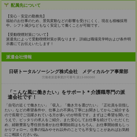
配属先について
【安心・安定の勤務先】
福祉のお仕事のため、景気変動などの影響を受けにくく、現在も積極採用
中。シフト減少などもなく安定して働くことが可能です。
【受動喫煙対策について】
派遣先によって受動喫煙対策が異なります。詳細は職場見学時および条件明
示書にてお伝えいたします！
派遣会社情報
日研トータルソーシング株式会社 メディカルケア事業部
労働者派遣事業許可番号:派13-060060
「こんな風に働きたい」をサポート＊介護職専門の派
遣会社です！
「自宅の近くで働きたい」「収入」「働き方を選びたい」「正社員を目指し
たい」などの希望条件や、仕事上の不満も丁寧にお聞きしてからご紹介する
ので長期でご活躍されている方が多いのが特長です。まずはご希望を聞いた
うえで、ピッタリの求人をご紹介。また安心してお仕事を続けていただくた
め、経験豊富な専任担当者がお仕事開始前はもちろん、お仕事開始後もしっ
かりフォロー。仕事の悩みやそれ以外のことでも不安なことがあればお気軽
にご相談くださいね。