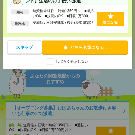
ント】生活のお手伝い[派遣]
無資格未経験：時給1350円～ ■週払
気になる！
電話応募
給与
いOK ■扶養内OK ■日収1万800円
以上
安城駅 / 三河安城駅 / 桜井(愛知県)駅 /
気になる!
勤務地
…
メール
LINE
で送る
で送る
スキップ
どちらも気になる！
シェア
ツイート
ブックマーク
しばらく表示しない
あなたの閲覧履歴からの
おすすめ
【オープニング募集】おばあちゃんのお散歩付き添
いも仕事の1つ[派遣]
[給 与]
無資格未経験：時給1350円～ ■週払い
OK ■扶養内OK ■日収1万800円以上