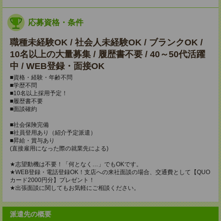
応募資格・条件
職種未経験OK / 社会人未経験OK / ブランクOK /
10名以上の大量募集 / 履歴書不要 / 40～50代活躍
中 / WEB登録・面接OK
■資格・経験・年齢不問
■学歴不問
■10名以上採用予定！
■履歴書不要
■面談確約
■社会保険完備
■社員登用あり（紹介予定派遣）
■昇給・賞与あり
(直接雇用になった際の就業先による)
★志望動機は不要！「何となく…」でもOKです。
★WEB登録・電話登録OK！支店への来社面談の場合、交通費として【QUO
カード2000円分】プレゼント！
★出張面談に関してもお気軽にご相談ください。
派遣先の概要