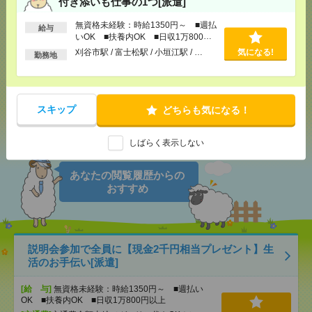
付き添いも仕事の1つ[派遣]
無資格未経験：時給1350円～ ■週払
気になる！
電話応募
給与
いOK ■扶養内OK ■日収1万800円
以上
刈谷市駅 / 富士松駅 / 小垣江駅 / …
気になる!
勤務地
メール
LINE
で送る
で送る
スキップ
どちらも気になる！
シェア
ツイート
ブックマーク
しばらく表示しない
あなたの閲覧履歴からの
おすすめ
説明会参加で全員に【現金2千円相当プレゼント】生
活のお手伝い[派遣]
[給 与]
無資格未経験：時給1350円～ ■週払い
OK ■扶養内OK ■日収1万800円以上