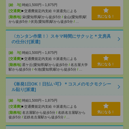
[給 与]
時給1,500円～1,875円
[交通費]
■ 交通費規定内支給 ※派遣先による
気になる！
[勤務地]
栄(愛知県)駅から徒歩5分
/
金山(愛知県)駅
から徒歩5分
/
伏見(愛知県)駅から徒歩5分
/
…
〈カンタン作業！〉スキマ時間にサクッと＊文房具
の仕分け[派遣]
[給 与]
時給1,500円～1,875円
[交通費]
■ 交通費規定内支給 ※派遣先による
気になる！
[勤務地]
星ケ丘(愛知県)駅から徒歩5分
/
名古屋大学
駅から徒歩5分
/
今池(愛知県)駅から徒歩5分
/
…
《単発1日OK！日払い可》＊コスメのモクモクシー
ル貼り[派遣]
[給 与]
時給1,500円～1,875円
[交通費]
■ 交通費規定内支給 ※派遣先による
気になる！
[勤務地]
名古屋駅から徒歩5分
/
名鉄名古屋駅から
徒歩5分
/
近鉄名古屋駅から徒歩5分
/
…