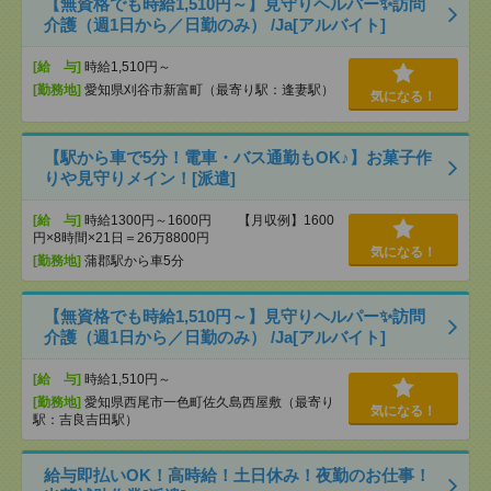
【無資格でも時給1,510円～】見守りヘルパー✨訪問
介護（週1日から／日勤のみ） /Ja[アルバイト]
[給 与]
時給1,510円～
[勤務地]
愛知県刈谷市新富町（最寄り駅：逢妻駅）
気になる！
【駅から車で5分！電車・バス通勤もOK♪】お菓子作
りや見守りメイン！[派遣]
[給 与]
時給1300円～1600円 【月収例】1600
円×8時間×21日＝26万8800円
気になる！
[勤務地]
蒲郡駅から車5分
【無資格でも時給1,510円～】見守りヘルパー✨訪問
介護（週1日から／日勤のみ） /Ja[アルバイト]
[給 与]
時給1,510円～
[勤務地]
愛知県西尾市一色町佐久島西屋敷（最寄り
気になる！
駅：吉良吉田駅）
給与即払いOK！高時給！土日休み！夜勤のお仕事！