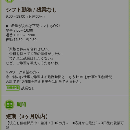
シフト勤務 / 残業なし
9:00～18:00（休憩60分）
■ご希望があれば下記シフトもOK！
早番 7:00～16:00
遅番 10:00～19:00
夜勤 16:30～翌9:30
「家族と休みを合わせたい」
「余裕を持って夕飯の準備がしたい」
「できれば残業はしたくない」
など、ご希望を教えてくださいね。
※Wワーク希望の方へ
今ご覧のお仕事で希望する勤務時間と、もう1つのお仕事の勤務時間。
合計で週40時間を超える場合は応募できません。
残業なし
残業時間
期間
短期（3ヶ月以内）
【現在も積極採用中！急募！】■2カ月～ ■応募から最短2～3日後に就業可
能！