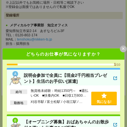
※上記以外でもお気軽に場所・日程等ご相談下さい
※登録会は面接ではありませんので私服でOK
登録場所
メディカルケア事業部 知立オフィス
愛知県知立市栄2-14 あすなろビル3F
TEL：0120-802-174
MAIL：
tenshoku@nikken-ts.jp
担当：採用担当
×
メディカルケア事業部 名古屋オフィス
どちらのお仕事が気になりますか？
愛知県名古屋市西区牛島町2-5 TOMITA.BLD 4階
TEL：0120-455-091
1
/10
MAIL：
tenshoku@nikken-ts.jp
担当：採用担当
説明会参加で全員に【現金2千円相当プレゼ
登録交通費
ント】生活のお手伝い[派遣]
★今ならご来社登録でQUOカード2000円分をプレゼント中★
無資格未経験：時給1350円～ ■週払
給与
いOK ■扶養内OK ■日収1万800円
以上
刈谷市駅 / 富士松駅 / 小垣江駅 / …
気になる!
勤務地
応募ページへ
【オープニング募集】おばあちゃんのお散歩