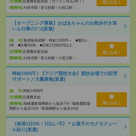
[交通費]
交通費全額支給（ガソリン代もOK！）
気になる！
[勤務地]
刈谷市駅
/
富士松駅
/
小垣江駅
/
…
【オープニング募集】おばあちゃんのお散歩付き添
いも仕事の1つ[派遣]
[給 与]
無資格未経験：時給1350円～ ■週払い
OK ■扶養内OK ■日収1万800円以上
[交通費]
交通費全額支給
気になる！
[勤務地]
刈谷市駅
/
富士松駅
/
小垣江駅
/
…
時給1900円！【アジア競技大会】競技会場での設営
サポート／大量募集[派遣]
[給 与]
時給1900円
[交通費]
交通費支給
気になる！
[勤務地]
瑞穂運動場東駅から徒歩7分
/
瑞穂運動場
西駅から徒歩10分
/
新瑞橋駅から徒歩10分
《単発1日OK！日払い可》＊お菓子のモクモクシー
ル貼り[派遣]