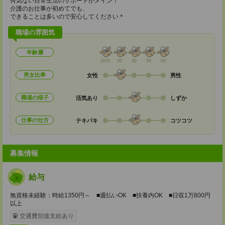
何気ない日常生活のサポートがメイン！
介護のお仕事が初めてでも、
できることは多いので安心してください＊
職場の雰囲気
年齢層
20代
30
40
50
60
男女比率
女性
男性
職場の様子
活気あり
しずか
仕事の仕方
テキパキ
コツコツ
募集情報
給与
無資格未経験：時給1350円～ ■週払いOK ■扶養内OK ■日収1万800円
以上
交通費別途支給あり