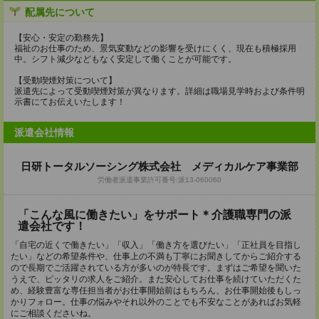
配属先について
【安心・安定の勤務先】
福祉のお仕事のため、景気変動などの影響を受けにくく、現在も積極採用
中。シフト減少などもなく安定して働くことが可能です。
【受動喫煙対策について】
派遣先によって受動喫煙対策が異なります。詳細は職場見学時および条件明
示書にてお伝えいたします！
派遣会社情報
日研トータルソーシング株式会社 メディカルケア事業部
労働者派遣事業許可番号:派13-060060
「こんな風に働きたい」をサポート＊介護職専門の派
遣会社です！
「自宅の近くで働きたい」「収入」「働き方を選びたい」「正社員を目指し
たい」などの希望条件や、仕事上の不満も丁寧にお聞きしてからご紹介する
ので長期でご活躍されている方が多いのが特長です。まずはご希望を聞いた
うえで、ピッタリの求人をご紹介。また安心してお仕事を続けていただくた
め、経験豊富な専任担当者がお仕事開始前はもちろん、お仕事開始後もしっ
かりフォロー。仕事の悩みやそれ以外のことでも不安なことがあればお気軽
にご相談くださいね。