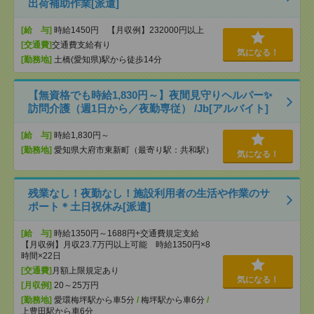
出荷補助作業[派遣]
[給 与]
時給1450円 【月収例】232000円以上
[交通費]
交通費支給有り
気になる！
[勤務地]
土橋(愛知県)駅から徒歩14分
【無資格でも時給1,830円～】夜間見守りヘルパー✨
訪問介護（週1日から／夜勤専従） /Jb[アルバイト]
[給 与]
時給1,830円～
[勤務地]
愛知県大府市東新町（最寄り駅：共和駅）
気になる！
残業なし！夜勤なし！施設利用者の生活や作業のサ
ポート＊土日祝休み[派遣]
[給 与]
時給1350円～1688円+交通費規定支給
【月収例】月収23.7万円以上可能 時給1350円×8
時間×22日
[交通費]
月額上限規定あり
気になる！
[月収例]
20～25万円
[勤務地]
愛環梅坪駅から車5分
/
梅坪駅から車6分
/
上豊田駅から車6分