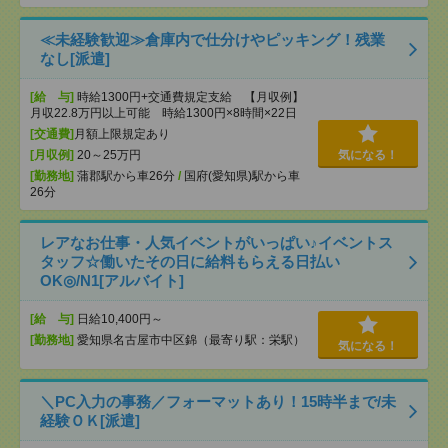
≪未経験歓迎≫倉庫内で仕分けやピッキング！残業
なし[派遣]
[給 与]
時給1300円+交通費規定支給 【月収例】
月収22.8万円以上可能 時給1300円×8時間×22日
[交通費]
月額上限規定あり
[月収例]
20～25万円
気になる！
[勤務地]
蒲郡駅から車26分
/
国府(愛知県)駅から車
26分
レアなお仕事・人気イベントがいっぱい♪イベントス
タッフ☆働いたその日に給料もらえる日払い
OK◎/N1[アルバイト]
[給 与]
日給10,400円～
[勤務地]
愛知県名古屋市中区錦（最寄り駅：栄駅）
気になる！
＼PC入力の事務／フォーマットあり！15時半まで/未
経験ＯＫ[派遣]