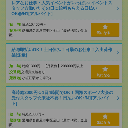
レアなお仕事・人気イベントがいっぱい♪イベントス
タッフ☆働いたその日に給料もらえる日払い
OK◎/N1[アルバイト]
[給 与]
日給10,400円～
[勤務地]
愛知県名古屋市中区金山（最寄り駅：金山
気になる！
駅）
給与即払いOK！土日休み！日勤のお仕事！入出荷作
業[派遣]
[給 与]
時給1300円 【月収例】208000円以上
[交通費]
交通費支給有り
気になる！
[勤務地]
小垣江駅から車7分
高時給2000円☆1日4時間でOK！国際スポーツ大会の
受付スタッフ☆来社不要！日払いOK♪/N1[アルバイ
ト]
[給 与]
時給2,000円～
[勤務地]
愛知県名古屋市中区金山（最寄り駅：金山
気になる！
駅）