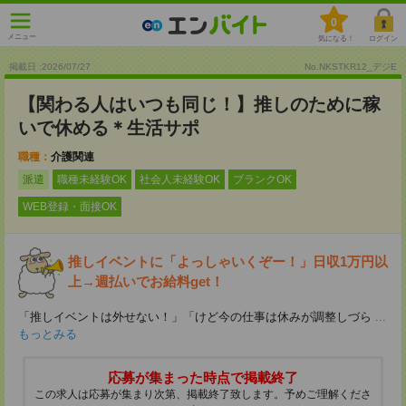
0
メニュー
気になる！
ログイン
掲載日 :2026
/
07
/
27
No.NKSTKR12_デジE
【関わる人はいつも同じ！】推しのために稼
いで休める＊生活サポ
職種：
介護関連
派遣
職種未経験OK
社会人未経験OK
ブランクOK
WEB登録・面接OK
推しイベントに「よっしゃいくぞー！」日収1万円以
上→週払いでお給料get！
「推しイベントは外せない！」「けど今の仕事は休みが調整しづら
...
もっとみる
応募が集まった時点で掲載終了
この求人は応募が集まり次第、掲載終了致します。予めご理解くださ