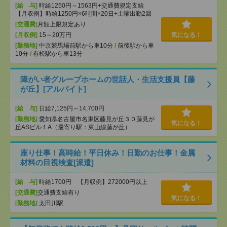
[給 与]
時給1250円～1563円+交通費規定支給
【月収例】時給1250円×6時間×20日+土曜出勤2回
[交通費]
月額上限規定あり
[月収例]
15～20万円
気になる！
[勤務地]
中京競馬場前駅から車10分
/
前後駅から車
10分
/
有松駅から車13分
障がい者グループホームの世話人・生活支援員【藤
が丘】[アルバイト]
[給 与]
日給7,125円～14,700円
[勤務地]
愛知県名古屋市名東区藤見が丘３０藤見が
気になる！
丘ASビル１A（最寄り駅：東山線藤が丘）
座り仕事！高時給！平日休み！日勤のお仕事！金属
材料の目視検査[派遣]
[給 与]
時給1700円 【月収例】272000円以上
[交通費]
交通費支給有り
気になる！
[勤務地]
太田川駅