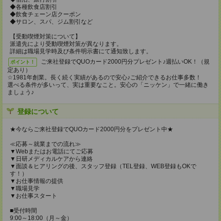
◆各種飲食店割引
◆飲食チェーン店クーポン
◆サロン、スパ、ジム割引など
【受動喫煙対策について】
派遣先により受動喫煙対策が異なります。
詳細は職場見学時及び条件明示書にて通知致します。
ご来社登録でQUOカード2000円分プレゼント♪週払いOK！（規
ポイント！
定あり）
☆1981年創業。長く続く実績があるので安心♪ご紹介できるお仕事多数！
選べる条件が多いって、実は重要なこと。安心の「ニッケン」で一緒に働き
ましょう♪
登録について
★今ならご来社登録でQUOカード2000円分をプレゼント中★
≪応募～就業までの流れ≫
▼Webまたはお電話にてご応募
▼日研メディカルケアから連絡
▼面談＆ヒアリングの後、スタッフ登録（TEL登録、WEB登録もOKで
す！）
▼お仕事情報の提供
▼職場見学
▼お仕事スタート
■受付時間
9:00～18:00（月～金）