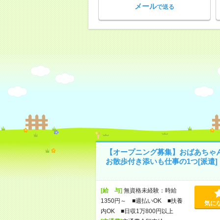
メール
で送る
【オープニング募集】おばあちゃ
お散歩付き添いも仕事の1つ[派遣]
[給 与]
無資格未経験：時給
1350円～ ■週払いOK ■扶養
気に
内OK ■日収1万800円以上