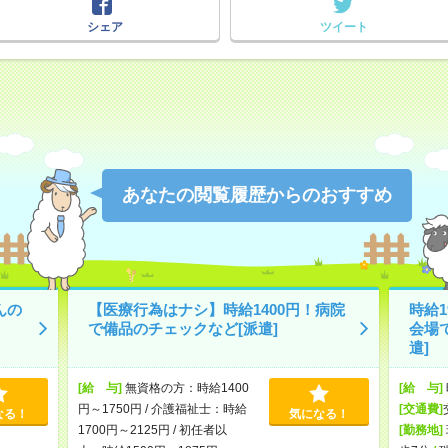
シェア
ツイート
あなたの閲覧履歴からのおすすめ
んの
【医療行為はナシ】時給1400円！病院
時給
で備品のチェックなど[派遣]
会場
遣]
[給 与]
無資格の方：時給1400
[給 与]
円～1750円 / 介護福祉士：時給
[交通費]
なる！
気になる！
1700円～2125円 / 初任者以
[勤務地]