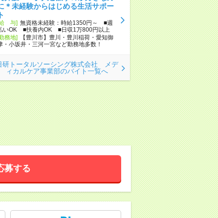
に＊未経験からはじめる生活サポー
ト
[給 与]
無資格未経験：時給1350円～ ■週
払いOK ■扶養内OK ■日収1万800円以上
[勤務地]
【豊川市】豊川・豊川稲荷・愛知御
津・小坂井・三河一宮など勤務地多数！
日研トータルソーシング株式会社 メデ
ィカルケア事業部のバイト一覧へ
応募する