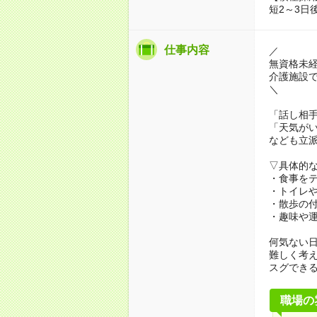
短2～3日
仕事内容
／
無資格未
介護施設
＼
「話し相
「天気が
なども立
▽具体的
・食事を
・トイレ
・散歩の
・趣味や
何気ない
難しく考
スグでき
職場の