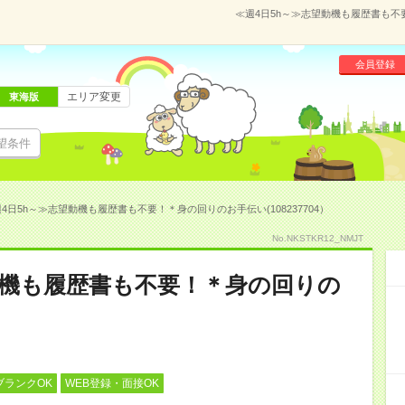
≪週4日5h～≫志望動機も履歴書も不要
会員登録
エリア変更
東海版
望条件
4日5h～≫志望動機も履歴書も不要！＊身の回りのお手伝い(108237704）
No.NKSTKR12_NMJT
動機も履歴書も不要！＊身の回りの
ブランクOK
WEB登録・面接OK