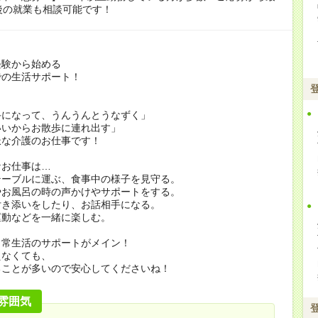
後の就業も相談可能です！
経験から始める
での生活サポート！
手になって、うんうんとうなずく」
いいからお散歩に連れ出す」
派な介護のお仕事です！
なお仕事は…
テーブルに運ぶ、食事中の様子を見守る。
やお風呂の時の声かけやサポートをする。
付き添いをしたり、お話相手になる。
運動などを一緒に楽しむ。
日常生活のサポートがメイン！
えなくても、
ることが多いので安心してくださいね！
雰囲気