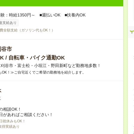
験：時給1350円～ ■週払いOK ■扶養内OK
途支給あり
費全額支給（ガソリン代もOK！）
刈谷市
K / 自転車・バイク通勤OK
】刈谷市・富士松・小垣江・野田新町など勤務地多数！
もOK！≫ご自宅近くでご希望の勤務地を紹介します。
休
K
の相談OK！
日があればご相談ください！
日祝休みもOK！
取得実績あり