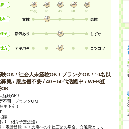
層
20代
30
40
50
60
比率
女性
男性
様子
活気あり
しずか
仕方
テキパキ
コツコツ
OK / 社会人未経験OK / ブランクOK / 10名以
集 / 履歴書不要 / 40～50代活躍中 / WEB登
OK
未経験OK！
歴不問！ブランクOK!
上採用予定！
要
完備
あり（紹介予定派遣）
録・電話登録OK！支店への来社面談の場合、交通費として