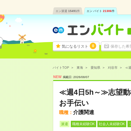
エン派遣
15491
件
エン バイト
21306
件
0
気になるリスト
保存した希
バイトTOP
東海
愛知県
刈谷市
≪週
NEW
掲載日 :
2026
/
08
/
07
≪週4日5h～≫志望
お手伝い
介護関連
職種：
派遣
職種未経験OK
社会人未経験OK