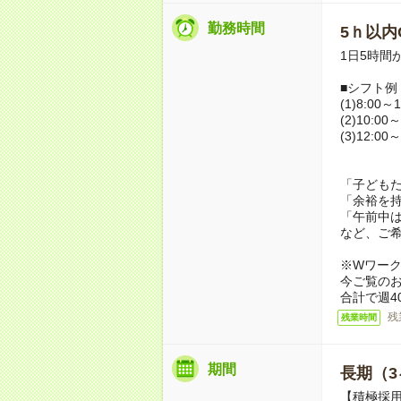
勤務時間
5ｈ以内O
1日5時間
■シフト例
(1)8:00～1
(2)10:00～
(3)12:00～
「子ども
「余裕を
「午前中
など、ご
※Wワー
今ご覧の
合計で週4
残
残業時間
期間
長期（3
【積極採