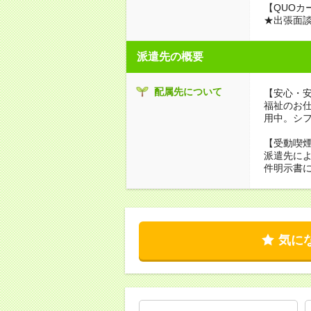
【QUOカ
★出張面
派遣先の概要
配属先について
【安心・
福祉のお
用中。シ
【受動喫
派遣先に
件明示書
気に