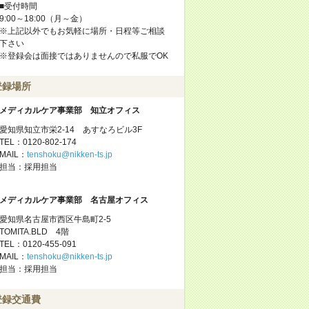
■受付時間
9:00～18:00（月～金）
※上記以外でもお気軽に場所・日程等ご相談
下さい
※登録会は面接ではありませんので私服でOK
登録場所
メディカルケア事業部 知立オフィス
愛知県知立市栄2-14 あすなろビル3F
TEL：0120-802-174
MAIL：
tenshoku@nikken-ts.jp
担当：採用担当
メディカルケア事業部 名古屋オフィス
愛知県名古屋市西区牛島町2-5
TOMITA.BLD 4階
TEL：0120-455-091
MAIL：
tenshoku@nikken-ts.jp
担当：採用担当
登録交通費