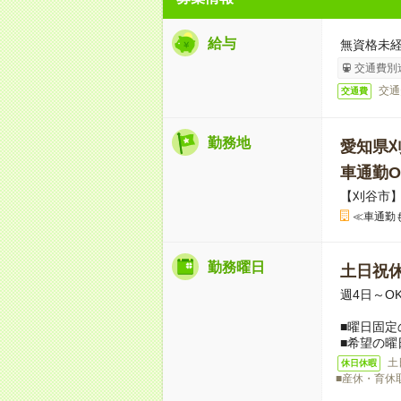
給与
無資格未経
交通費別
交通
交通費
勤務地
愛知県
車通勤O
【刈谷市
≪車通勤
勤務曜日
土日祝
週4日～O
■曜日固定
■希望の曜
土
休日休暇
■産休・育休