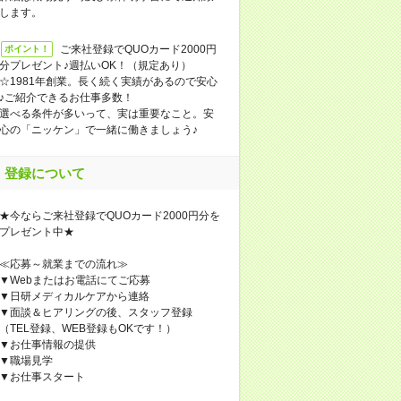
します。
ご来社登録でQUOカード2000円
ポイント！
分プレゼント♪週払いOK！（規定あり）
☆1981年創業。長く続く実績があるので安心
♪ご紹介できるお仕事多数！
選べる条件が多いって、実は重要なこと。安
心の「ニッケン」で一緒に働きましょう♪
登録について
★今ならご来社登録でQUOカード2000円分を
プレゼント中★
≪応募～就業までの流れ≫
▼Webまたはお電話にてご応募
▼日研メディカルケアから連絡
▼面談＆ヒアリングの後、スタッフ登録
（TEL登録、WEB登録もOKです！）
▼お仕事情報の提供
▼職場見学
▼お仕事スタート