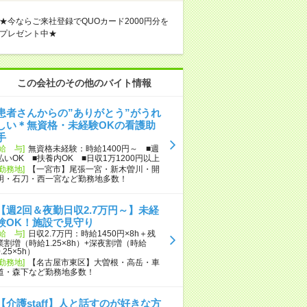
★今ならご来社登録でQUOカード2000円分を
プレゼント中★
この会社のその他のバイト情報
患者さんからの”ありがとう”がうれ
しい＊無資格・未経験OKの看護助
手
[給 与]
無資格未経験：時給1400円～ ■週
払いOK ■扶養内OK ■日収1万1200円以上
[勤務地]
【一宮市】尾張一宮・新木曽川・開
明・石刀・西一宮など勤務地多数！
【週2回＆夜勤日収2.7万円～】未経
験OK！施設で見守り
[給 与]
日収2.7万円：時給1450円×8h＋残
業割増（時給1.25×8h）+深夜割増（時給
0.25×5h）
[勤務地]
【名古屋市東区】大曽根・高岳・車
道・森下など勤務地多数！
【介護staff】人と話すのが好きな方