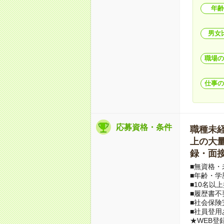
年齢
男女
職場の
仕事の
応募資格・条件
職種未経験
上の大量募
録・面接
■無資格・
■年齢・学
■10名以
■履歴書不
■社会保険
■社員登用
★WEB登