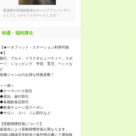
看護師や現場経験者がキャリアアドバイザー
としてしっかりフォローいたします！
待遇・福利厚生
【★ベネフィット・ステーション利用可能
★】
旅行、グルメ、リラク＆ビューティー、スポ
ーツ、ショッピング、学習、育児、ペットな
ど
各種ジャンルのお得な特典多数！
＜一例＞
◆テーマパーク割引
◆宿泊、旅行割引
◆各種飲食店割引
◆飲食チェーン店クーポン
◆サロン、スパ、ジム割引など
【受動喫煙対策について】
派遣先により受動喫煙対策が異なります。
詳細は職場見学時及び条件明示書にて通知致