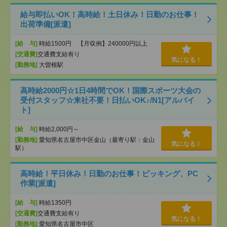
給与即払いOK！高時給！土日休み！日勤のお仕事！
出荷準備[派遣]
[給 与]
時給1500円 【月収例】240000円以上
[交通費]
交通費支給有り
気になる！
[勤務地]
大曽根駅
高時給2000円☆1日4時間でOK！国際スポーツ大会の
受付スタッフ☆来社不要！日払いOK♪/N1[アルバイ
ト]
[給 与]
時給2,000円～
[勤務地]
愛知県名古屋市中区金山（最寄り駅：金山
気になる！
駅）
高時給！平日休み！日勤のお仕事！ピッキング、PC
作業[派遣]
[給 与]
時給1350円
[交通費]
交通費支給有り
気になる！
[勤務地]
愛知県名古屋市中区