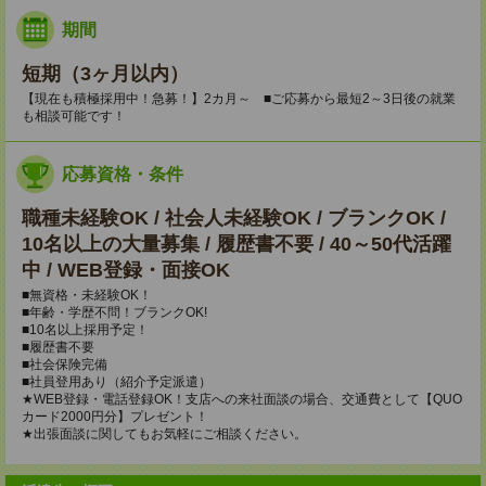
期間
短期（3ヶ月以内）
【現在も積極採用中！急募！】2カ月～ ■ご応募から最短2～3日後の就業
も相談可能です！
応募資格・条件
職種未経験OK / 社会人未経験OK / ブランクOK /
10名以上の大量募集 / 履歴書不要 / 40～50代活躍
中 / WEB登録・面接OK
■無資格・未経験OK！
■年齢・学歴不問！ブランクOK!
■10名以上採用予定！
■履歴書不要
■社会保険完備
■社員登用あり（紹介予定派遣）
★WEB登録・電話登録OK！支店への来社面談の場合、交通費として【QUO
カード2000円分】プレゼント！
★出張面談に関してもお気軽にご相談ください。