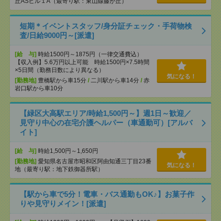
丘ASビル１A（最寄り駅：東山線藤が丘）
短期＊イベントスタッフ/身分証チェック・手荷物検
査/日給9000円～[派遣]
[給 与]
時給1500円～1875円（一律交通費込）
【収入例】5.6万円以上可能 時給1500円×7.5時間
×5日間（勤務日数により異なる）
気になる！
[勤務地]
豊橋駅から車15分
/
二川駅から車14分
/
赤
岩口駅から車10分
【緑区大高駅エリア/時給1,500円～】週1日～歓迎／
見守り中心の在宅介護ヘルパー（車通勤可）[アルバ
イト]
[給 与]
時給1,500円～1,650円
[勤務地]
愛知県名古屋市昭和区阿由知通三丁目23番
気になる！
地（最寄り駅：地下鉄御器所駅）
【駅から車で5分！電車・バス通勤もOK♪】お菓子作
りや見守りメイン！[派遣]