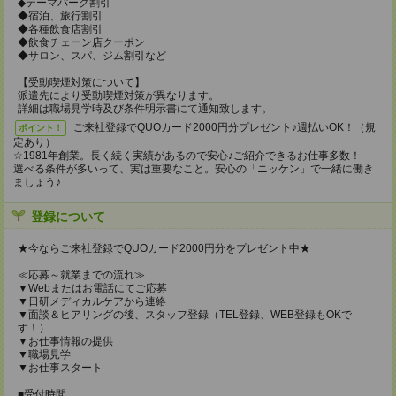
◆テーマパーク割引
◆宿泊、旅行割引
◆各種飲食店割引
◆飲食チェーン店クーポン
◆サロン、スパ、ジム割引など
【受動喫煙対策について】
派遣先により受動喫煙対策が異なります。
詳細は職場見学時及び条件明示書にて通知致します。
ご来社登録でQUOカード2000円分プレゼント♪週払いOK！（規
ポイント！
定あり）
☆1981年創業。長く続く実績があるので安心♪ご紹介できるお仕事多数！
選べる条件が多いって、実は重要なこと。安心の「ニッケン」で一緒に働き
ましょう♪
登録について
★今ならご来社登録でQUOカード2000円分をプレゼント中★
≪応募～就業までの流れ≫
▼Webまたはお電話にてご応募
▼日研メディカルケアから連絡
▼面談＆ヒアリングの後、スタッフ登録（TEL登録、WEB登録もOKで
す！）
▼お仕事情報の提供
▼職場見学
▼お仕事スタート
■受付時間