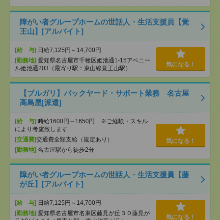
障がい者グループホームの世話人・生活支援員【覚
王山】[アルバイト]
[給 与]
日給7,125円～14,700円
[勤務地]
愛知県名古屋市千種区姫池通1-15アベニー
気になる！
ル姫池通203（最寄り駅：東山線覚王山駅）
【ブルガリ】バックヤード・サポート業務 名古屋
高島屋[派遣]
[給 与]
時給1600円～1650円 ※ご経験・スキル
により考慮致します
[交通費]
交通費全額支給（規定あり）
気になる！
[勤務地]
名古屋駅から徒歩2分
障がい者グループホームの世話人・生活支援員【藤
が丘】[アルバイト]
[給 与]
日給7,125円～14,700円
[勤務地]
愛知県名古屋市名東区藤見が丘３０藤見が
気になる！