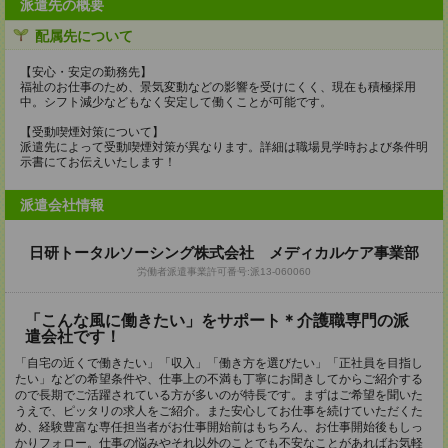
派遣先の概要
配属先について
【安心・安定の勤務先】
福祉のお仕事のため、景気変動などの影響を受けにくく、現在も積極採用
中。シフト減少などもなく安定して働くことが可能です。
【受動喫煙対策について】
派遣先によって受動喫煙対策が異なります。詳細は職場見学時および条件明
示書にてお伝えいたします！
派遣会社情報
日研トータルソーシング株式会社 メディカルケア事業部
労働者派遣事業許可番号:派13-060060
「こんな風に働きたい」をサポート＊介護職専門の派
遣会社です！
「自宅の近くで働きたい」「収入」「働き方を選びたい」「正社員を目指し
たい」などの希望条件や、仕事上の不満も丁寧にお聞きしてからご紹介する
ので長期でご活躍されている方が多いのが特長です。まずはご希望を聞いた
うえで、ピッタリの求人をご紹介。また安心してお仕事を続けていただくた
め、経験豊富な専任担当者がお仕事開始前はもちろん、お仕事開始後もしっ
かりフォロー。仕事の悩みやそれ以外のことでも不安なことがあればお気軽