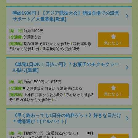
時給1900円！【アジア競技大会】競技会場での設営
サポート／大量募集[派遣]
[給 与]
時給1900円
[交通費]
交通費支給
気になる！
[勤務地]
瑞穂運動場東駅から徒歩7分
/
瑞穂運動場
西駅から徒歩10分
/
新瑞橋駅から徒歩10分
《単発1日OK！日払い可》＊お菓子のモクモクシー
ル貼り[派遣]
[給 与]
時給1,500円～1,875円
[交通費]
■ 交通費規定内支給 ※派遣先による
気になる！
[勤務地]
上小田井駅から徒歩5分
/
浄心駅から徒歩5
分
/
庄内通駅から徒歩5分
/
…
《早く終わっても1日分の給料ゲット》好きな日だけ
＊備品運び！[アルバイト]
[給 与]
日給9600円（交通費込みor無し） ■日