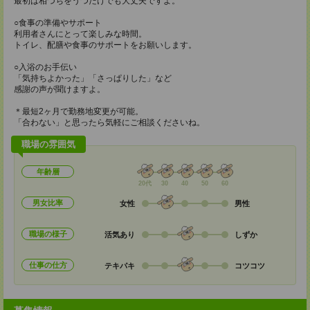
最初は相づちをうつだけでも大丈夫ですよ。
○食事の準備やサポート
利用者さんにとって楽しみな時間。
トイレ、配膳や食事のサポートをお願いします。
○入浴のお手伝い
「気持ちよかった」「さっぱりした」など
感謝の声が聞けますよ。
＊最短2ヶ月で勤務地変更が可能。
「合わない」と思ったら気軽にご相談くださいね。
職場の雰囲気
年齢層
20代
30
40
50
60
男女比率
女性
男性
職場の様子
活気あり
しずか
仕事の仕方
テキパキ
コツコツ