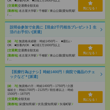
OK ■扶養内OK ■日収1万1600円以上
[交通費]
交通費全額支給
気になる！
[勤務地]
名古屋大学駅
/
千種駅
/
東山公園(愛知県)駅
/
…
説明会参加で全員に【現金2千円相当プレゼント】生
活のお手伝い[派遣]
[給 与]
無資格未経験：時給1450円～ ■週払い
OK ■扶養内OK ■日収1万1600円以上
[交通費]
交通費全額支給
気になる！
[勤務地]
名古屋大学駅
/
千種駅
/
東山公園(愛知県)駅
/
…
【医療行為はナシ】時給1400円！病院で備品のチェ
ックなど＊[派遣]
[給 与]
無資格の方：時給1400円～1750円 / 介護
福祉士：時給1700円～2125円 / 初任者以上：時給
1500円～1875円
[交通費]
全額支給
気になる！
[勤務地]
栄(愛知県)駅
/
伏見(愛知県)駅
/
矢場町駅
/
…