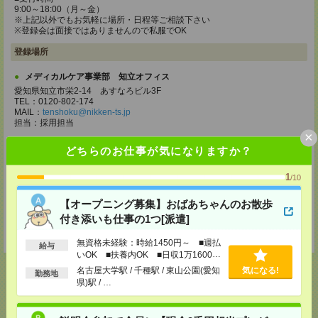
9:00～18:00（月～金）
※上記以外でもお気軽に場所・日程等ご相談下さい
※登録会は面接ではありませんので私服でOK
登録場所
メディカルケア事業部 知立オフィス
愛知県知立市栄2-14 あすなろビル3F
TEL：0120-802-174
MAIL：
tenshoku@nikken-ts.jp
担当：採用担当
×
メディカルケア事業部 名古屋オフィス
どちらのお仕事が気になりますか？
愛知県名古屋市西区牛島町2-5 TOMITA.BLD 4階
TEL：0120-455-091
1
/10
MAIL：
tenshoku@nikken-ts.jp
担当：採用担当
【オープニング募集】おばあちゃんのお散歩
登録交通費
付き添いも仕事の1つ[派遣]
★今ならご来社登録でQUOカード2000円分をプレゼント中★
無資格未経験：時給1450円～ ■週払
給与
いOK ■扶養内OK ■日収1万1600円
以上
名古屋大学駅 / 千種駅 / 東山公園(愛知
気になる!
勤務地
県)駅 / …
応募ページへ