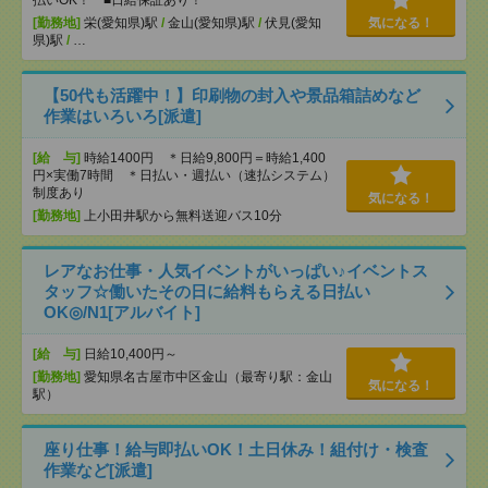
払いOK！ ■日給保証あり！
[勤務地]
栄(愛知県)駅
/
金山(愛知県)駅
/
伏見(愛知
気になる！
県)駅
/
…
【50代も活躍中！】印刷物の封入や景品箱詰めなど
作業はいろいろ[派遣]
[給 与]
時給1400円 ＊日給9,800円＝時給1,400
円×実働7時間 ＊日払い・週払い（速払システム）
制度あり
気になる！
[勤務地]
上小田井駅から無料送迎バス10分
レアなお仕事・人気イベントがいっぱい♪イベントス
タッフ☆働いたその日に給料もらえる日払い
OK◎/N1[アルバイト]
[給 与]
日給10,400円～
[勤務地]
愛知県名古屋市中区金山（最寄り駅：金山
気になる！
駅）
座り仕事！給与即払いOK！土日休み！組付け・検査
作業など[派遣]