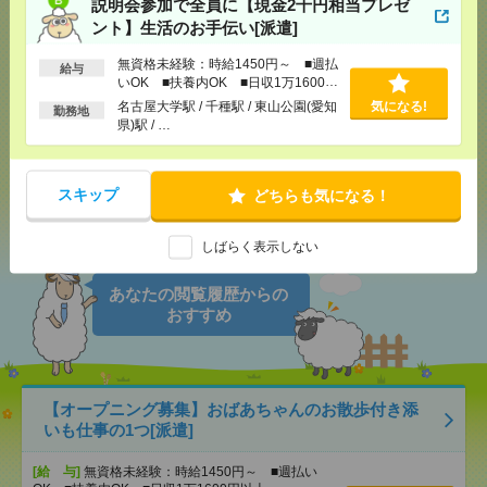
説明会参加で全員に【現金2千円相当プレゼ
ント】生活のお手伝い[派遣]
気になる！
電話応募
無資格未経験：時給1450円～ ■週払
給与
いOK ■扶養内OK ■日収1万1600円
以上
名古屋大学駅 / 千種駅 / 東山公園(愛知
気になる!
勤務地
県)駅 / …
メール
LINE
で送る
で送る
スキップ
どちらも気になる！
シェア
ツイート
ブックマーク
しばらく表示しない
あなたの閲覧履歴からの
おすすめ
【オープニング募集】おばあちゃんのお散歩付き添
いも仕事の1つ[派遣]
[給 与]
無資格未経験：時給1450円～ ■週払い