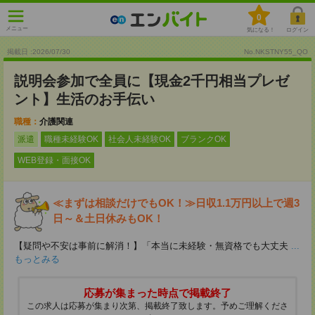
0
メニュー
気になる！
ログイン
掲載日 :2026
/
07
/
30
No.NKSTNY55_QO
説明会参加で全員に【現金2千円相当プレゼ
ント】生活のお手伝い
職種：
介護関連
派遣
職種未経験OK
社会人未経験OK
ブランクOK
WEB登録・面接OK
≪まずは相談だけでもOK！≫日収1.1万円以上で週3
日～＆土日休みもOK！
【疑問や不安は事前に解消！】「本当に未経験・無資格でも大丈夫
...
もっとみる
応募が集まった時点で掲載終了
この求人は応募が集まり次第、掲載終了致します。予めご理解くださ