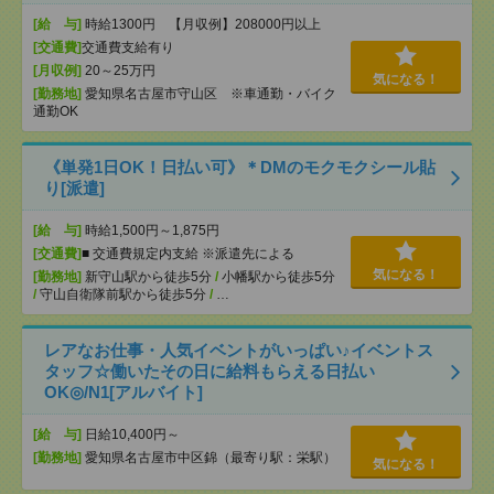
[給 与]
時給1300円 【月収例】208000円以上
[交通費]
交通費支給有り
[月収例]
20～25万円
気になる！
[勤務地]
愛知県名古屋市守山区 ※車通勤・バイク
通勤OK
《単発1日OK！日払い可》＊DMのモクモクシール貼
り[派遣]
[給 与]
時給1,500円～1,875円
[交通費]
■ 交通費規定内支給 ※派遣先による
気になる！
[勤務地]
新守山駅から徒歩5分
/
小幡駅から徒歩5分
/
守山自衛隊前駅から徒歩5分
/
…
レアなお仕事・人気イベントがいっぱい♪イベントス
タッフ☆働いたその日に給料もらえる日払い
OK◎/N1[アルバイト]
[給 与]
日給10,400円～
[勤務地]
愛知県名古屋市中区錦（最寄り駅：栄駅）
気になる！