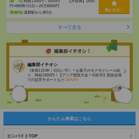
[給 与]
時給1300円～1600円 【月収例】1600
円×8時間×21日＝26万8800円
気になる！
[勤務地]
蒲郡駅から車5分
すべて見る
編集部イチオシ
《単発1日OK！日払い可》＊お菓子のモクモクシール貼
り、時給1900円！【アジア競技大会＊刈谷市】競技会場
での設営サポートなど
(8/7UP!)
かんたん検索はこちら
エンバイトTOP