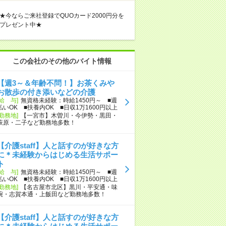
★今ならご来社登録でQUOカード2000円分を
プレゼント中★
この会社のその他のバイト情報
【週3～＆年齢不問！】お茶くみや
お散歩の付き添いなどの介護
[給 与]
無資格未経験：時給1450円～ ■週
払いOK ■扶養内OK ■日収1万1600円以上
[勤務地]
【一宮市】木曽川・今伊勢・黒田・
萩原・二子など勤務地多数！
【介護staff】人と話すのが好きな方
に＊未経験からはじめる生活サポー
ト
[給 与]
無資格未経験：時給1450円～ ■週
払いOK ■扶養内OK ■日収1万1600円以上
[勤務地]
【名古屋市北区】黒川・平安通・味
鋺・志賀本通・上飯田など勤務地多数！
【介護staff】人と話すのが好きな方