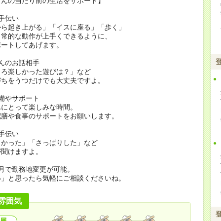
さんの当たり前の生活をサポート】
手伝い
から起き上がる」「イスに座る」「歩く」
日常的な動作が上手くできるように、
ポートしてあげます。
んのお話相手
ころ楽しかった遊びは？」など
づちをうつだけでも大丈夫ですよ。
備やサポート
んにとって楽しみな時間。
配膳や食事のサポートをお願いします。
手伝い
よかった」「さっぱりした」など
が聞けますよ。
月で勤務地変更が可能。
い」と思ったら気軽にご相談くださいね。
雰囲気
層