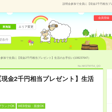
説明会参加で全員に【現金2千円相当プレ
会員登録
エリア変更
東海版
望条件
参加で全員に【現金2千円相当プレゼント】生活のお手伝い(108237647）
No.NKSTNY54_QO
【現金2千円相当プレゼント】生活
ブランクOK
WEB登録・面接OK