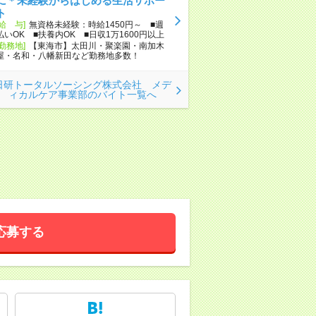
に＊未経験からはじめる生活サポー
ト
[給 与]
無資格未経験：時給1450円～ ■週
払いOK ■扶養内OK ■日収1万1600円以上
[勤務地]
【東海市】太田川・聚楽園・南加木
屋・名和・八幡新田など勤務地多数！
日研トータルソーシング株式会社 メデ
ィカルケア事業部のバイト一覧へ
応募する