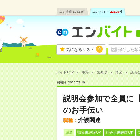
エン派遣
16424
件
エン バイト
22168
件
0
気になるリスト
保存した希
バイトTOP
東海
愛知県
港区
説明会
掲載日 :
2026
/
07
/
30
説明会参加で全員に
のお手伝い
介護関連
職種：
派遣
職種未経験OK
社会人未経験OK