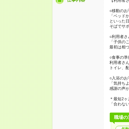
【利用者
○移動のお
「ベッド
といった
そばでサ
○利用者さ
「子供の
最初は相
○食事の準
利用者さ
トイレ、
○入浴のお
「気持ち
感謝の声
＊最短2ヶ
「合わな
職場の
年齢