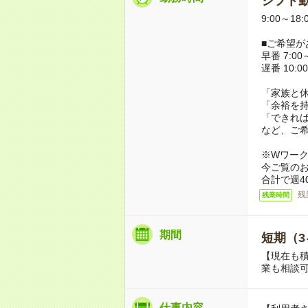
シフト勤
9:00～18
■ご希望が
早番 7:00～
遅番 10:00
「家族と
「余裕を
「できれ
など、ご
※Wワー
今ご覧の
合計で週4
残
残業時間
期間
短期（3
【現在も積
業も相談
仕事内容