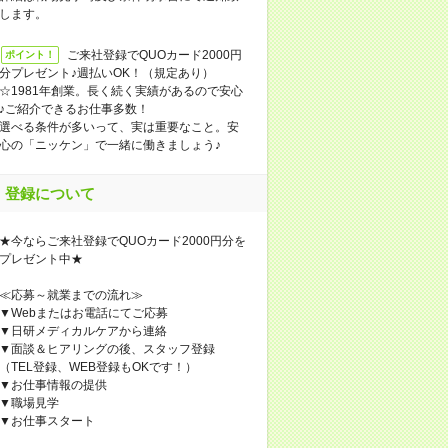
します。
ご来社登録でQUOカード2000円
ポイント！
分プレゼント♪週払いOK！（規定あり）
☆1981年創業。長く続く実績があるので安心
♪ご紹介できるお仕事多数！
選べる条件が多いって、実は重要なこと。安
心の「ニッケン」で一緒に働きましょう♪
登録について
★今ならご来社登録でQUOカード2000円分を
プレゼント中★
≪応募～就業までの流れ≫
▼Webまたはお電話にてご応募
▼日研メディカルケアから連絡
▼面談＆ヒアリングの後、スタッフ登録
（TEL登録、WEB登録もOKです！）
▼お仕事情報の提供
▼職場見学
▼お仕事スタート