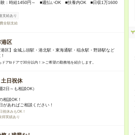
験：時給1450円～ ■週払いOK ■扶養内OK ■日収1万1600
途支給あり
費全額支給
市港区
市港区】金城ふ頭駅・港北駅・東海通駅・稲永駅・野跡駅など
数！
らドアtoドアで30分以内！≫ご希望の勤務地を紹介します。
/ 土日祝休
週2日～も相談OK）
の相談OK！
日があればご相談ください！
日祝休みもOK！
取得実績あり