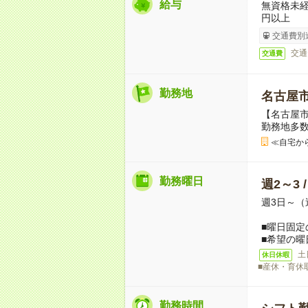
給与
無資格未経
円以上
交通費別
交通
交通費
勤務地
名古屋
【名古屋
勤務地多
≪自宅か
勤務曜日
週2～3 
週3日～（
■曜日固定
■希望の曜
土
休日休暇
■産休・育休
勤務時間