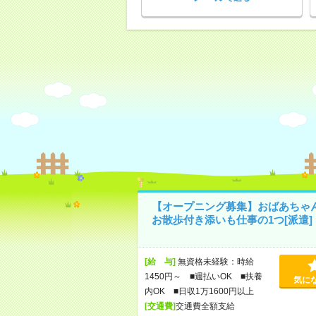
【オープニング募集】おばあちゃ
お散歩付き添いも仕事の1つ[派遣]
[給 与]
無資格未経験：時給
1450円～ ■週払いOK ■扶養
気に
内OK ■日収1万1600円以上
[交通費]
交通費全額支給