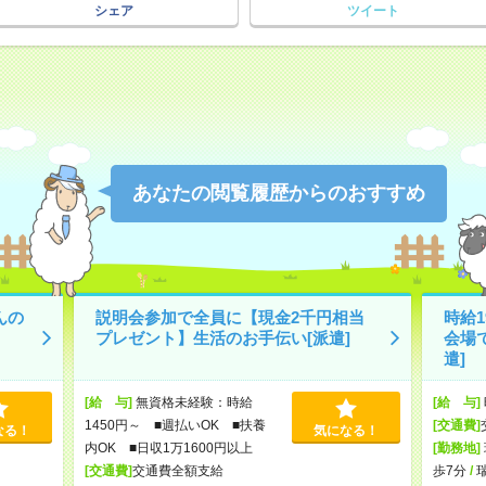
シェア
ツイート
あなたの閲覧履歴からのおすすめ
んの
説明会参加で全員に【現金2千円相当
時給
プレゼント】生活のお手伝い[派遣]
会場
遣]
[給 与]
無資格未経験：時給
[給 与]
1450円～ ■週払いOK ■扶養
[交通費]
なる！
気になる！
内OK ■日収1万1600円以上
[勤務地]
[交通費]
交通費全額支給
歩7分
/