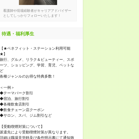
看護師や現場経験者がキャリアアドバイザー
としてしっかりフォローいたします！
待遇・福利厚生
【★ベネフィット・ステーション利用可能
★】
旅行、グルメ、リラク＆ビューティー、スポ
ーツ、ショッピング、学習、育児、ペットな
ど
各種ジャンルのお得な特典多数！
＜一例＞
◆テーマパーク割引
◆宿泊、旅行割引
◆各種飲食店割引
◆飲食チェーン店クーポン
◆サロン、スパ、ジム割引など
【受動喫煙対策について】
派遣先により受動喫煙対策が異なります。
詳細は職場見学時及び条件明示書にて通知致