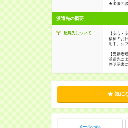
★出張面
派遣先の概要
配属先について
【安心・
福祉のお
用中。シ
【受動喫
派遣先に
件明示書
気に
メール
で送る