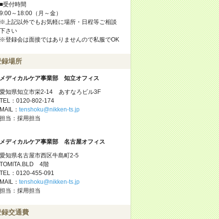
■受付時間
9:00～18:00（月～金）
※上記以外でもお気軽に場所・日程等ご相談
下さい
※登録会は面接ではありませんので私服でOK
登録場所
メディカルケア事業部 知立オフィス
愛知県知立市栄2-14 あすなろビル3F
TEL：0120-802-174
MAIL：
tenshoku@nikken-ts.jp
担当：採用担当
メディカルケア事業部 名古屋オフィス
愛知県名古屋市西区牛島町2-5
TOMITA.BLD 4階
TEL：0120-455-091
MAIL：
tenshoku@nikken-ts.jp
担当：採用担当
登録交通費