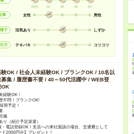
20代
30
40
50
60
比率
女性
男性
様子
活気あり
しずか
仕方
テキパキ
コツコツ
OK / 社会人未経験OK / ブランクOK / 10名以
集 / 履歴書不要 / 40～50代活躍中 / WEB登
OK
未経験OK！
歴不問！ブランクOK!
上採用予定！
要
完備
あり（紹介予定派遣）
録・電話登録OK！支店への来社面談の場合、交通費として
ード2000円分】プレゼント！