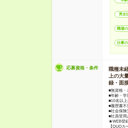
男女
職場の
仕事の
応募資格・条件
職種未経験
上の大量募
録・面接
■無資格・
■年齢・学
■10名以
■履歴書不
■社会保険
■社員登用
★WEB登
【QUOカ