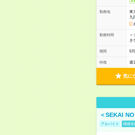
交
東
勤務地
九
＜シ
勤務時間
き
9
期間
週
特徴
気に
＜SEKAI 
アルバイト
職種未