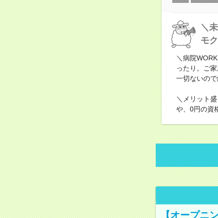
＼未
モク
＼病院WOR
ったり。ご家
一切ないので
＼メリット盛
や、0円の資
【オープニン