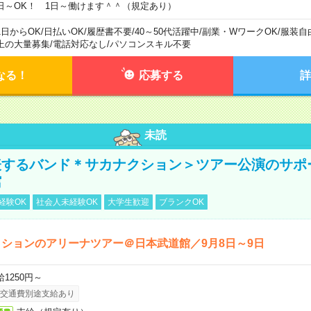
日～OK！ 1日～働けます＾＾（規定あり）
1日からOK
/
日払いOK
/
履歴書不要
/
40～50代活躍中
/
副業・WワークOK
/
服装自
上の大量募集
/
電話対応なし
/
パソコンスキル不要
なる！
応募する
詳
未読
表するバンド＊サカナクション＞ツアー公演のサポ
館
経験OK
社会人未経験OK
大学生歓迎
ブランクOK
ションのアリーナツアー＠日本武道館／9月8日～9日
給1250円～
交通費別途支給あり