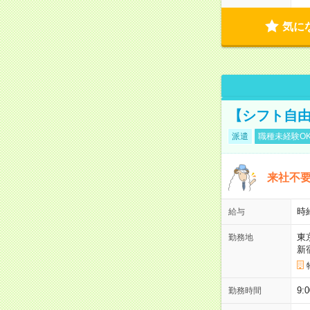
気に
【シフト自由
派遣
職種未経験O
来社不要
時
給与
東
勤務地
新
9:
勤務時間