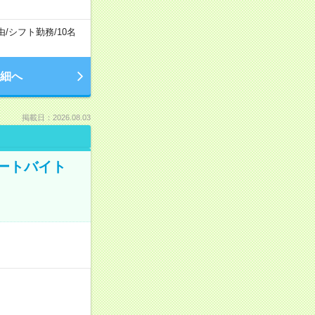
由
/
シフト勤務
/
10名
細へ
掲載日：2026.08.03
ートバイト