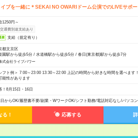
イブを一緒に＊SEKAI NO OWARIドーム公演でのLIVEサポ
給1250円～
交通費別途支給あり
支給（規定有り）
通費
京都文京区
楽園駅から徒歩5分
/
水道橋駅から徒歩5分
/
春日(東京都)駅から徒歩7分
株式会社ライブパワー
シフト例＞ 7:00～23:00 13:30～22:00 上記の時間から好きな時間を選べま
可能性があります
募！8月15日・16日
1日からOK
/
履歴書不要
/
副業・WワークOK
/
シフト勤務
/
電話対応なし
/
パソコン
なる！
応募する
詳