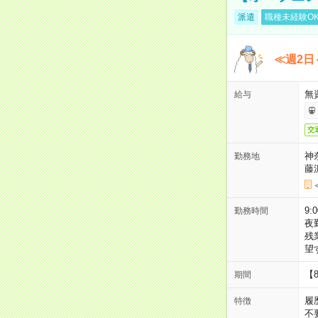
派遣
職種未経験O
≪週2日
無
給与
交
神
勤務地
藤
9:
勤務時間
夜
残
望
【
期間
履
特徴
不