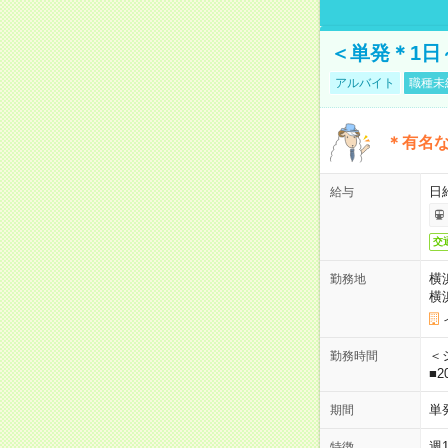
＜単発＊1日
アルバイト
職種未
＊有名な
日
給与
交
横
勤務地
横
＜シ
勤務時間
■2
単
期間
週
特徴