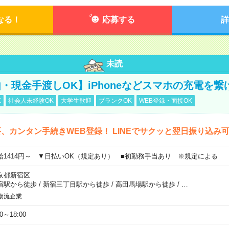
なる！
応募する
詳
未読
・現金手渡しOK】iPhoneなどスマホの充電を繋
K
社会人未経験OK
大学生歓迎
ブランクOK
WEB登録・面接OK
、カンタン手続きWEB登録！ LINEでサクッと翌日振り込み
給1414円～ ▼日払いOK（規定あり） ■初勤務手当あり ※規定による
京都新宿区
宿駅から徒歩
/
新宿三丁目駅から徒歩
/
高田馬場駅から徒歩
/
…
物流企業
00～18:00