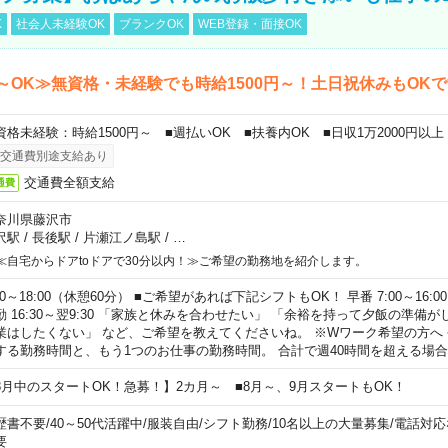
K
社会人未経験OK
ブランクOK
WEB登録・面接OK
～OK≫無資格・未経験でも時給1500円～！土日祝休みもOK
資格未経験：時給1500円～ ■週払いOK ■扶養内OK ■日収1万2000円以上
交通費別途支給あり
交通費全額支給
通費
奈川県藤沢市
沢駅
/
長後駅
/
片瀬江ノ島駅
/
…
≪自宅からドアtoドアで30分以内！≫ご希望の勤務地を紹介します。
00～18:00（休憩60分） ■ご希望があれば下記シフトもOK！ 早番 7:00～16:00 遅
勤 16:30～翌9:30 「家族と休みを合わせたい」 「余裕を持って夕飯の準備
業はしたくない」 など、ご希望を教えてくださいね。 ※Wワーク希望の方へ
する勤務時間と、もう1つのお仕事の勤務時間。 合計で週40時間を超える場
8月中のスタートOK！急募！】2カ月～ ■8月～、9月スタートもOK！
歴書不要
/
40～50代活躍中
/
服装自由
/
シフト勤務
/
10名以上の大量募集
/
電話対応
要