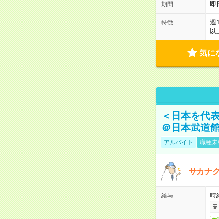
即
期間
週
特徴
以
気に
＜日本を代
＠日本武道
アルバイト
職種未
サカナク
時
給与