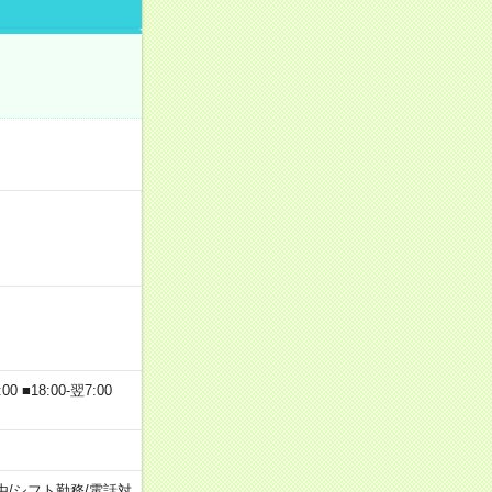
 ■18:00-翌7:00
由
/
シフト勤務
/
電話対