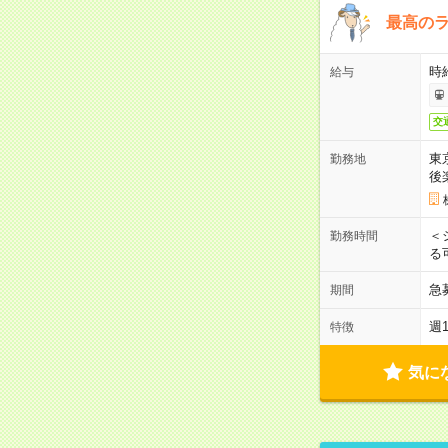
最高のラ
時
給与
交
東
勤務地
後
＜
勤務時間
る
急
期間
週
特徴
気に