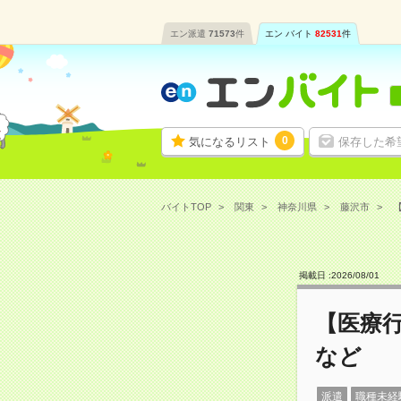
エン派遣
71573
件
エン バイト
82531
件
0
気になるリスト
保存した希
バイトTOP
関東
神奈川県
藤沢市
【
掲載日 :
2026
/
08
/
01
【医療行
など
派遣
職種未経