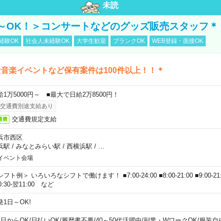
未読
～OK！＞コンサートなどのグッズ販売スタッフ＊
経験OK
社会人未経験OK
大学生歓迎
ブランクOK
WEB登録・面接OK
音楽イベントなど保有案件は100件以上！！＊
給1万5000円～ ■最大で日給2万8500円！
交通費別途支給あり
交通費規定支給
通費
浜市西区
浜駅
/
みなとみらい駅
/
西横浜駅
/
…
イベント会場
フト例＞ いろいろなシフトで働けます！ ■7:00-24:00 ■8:00-21:00 ■9:00-21:00
0:30-翌11:00 など
発1日～OK!
1日からOK
/
日払いOK
/
履歴書不要
/
40～50代活躍中
/
副業・WワークOK
/
服装自