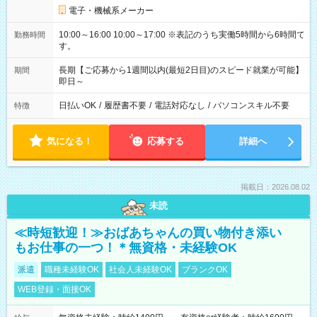
電子・機械系メーカー
10:00～16:00 10:00～17:00 ※表記のうち実働5時間から6時間で
勤務時間
す。
長期【ご応募から1週間以内(最短2日目)のスピード就業が可能】
期間
即日～
日払いOK
/
履歴書不要
/
電話対応なし
/
パソコンスキル不要
特徴
気になる！
応募する
詳細へ
掲載日：2026.08.02
未読
≪時短歓迎！≫おばあちゃんの買い物付き添い
もお仕事の一つ！＊無資格・未経験OK
派遣
職種未経験OK
社会人未経験OK
ブランクOK
WEB登録・面接OK