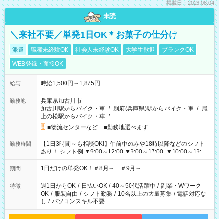
掲載日：2026.08.04
未読
＼来社不要／単発1日OK＊お菓子の仕分け
派遣
職種未経験OK
社会人未経験OK
大学生歓迎
ブランクOK
WEB登録・面接OK
時給1,500円～1,875円
給与
兵庫県加古川市
勤務地
加古川駅からバイク・車
/
別府(兵庫県)駅からバイク・車
/
尾
上の松駅からバイク・車
/
…
■物流センターなど ■勤務地選べます
【1日3時間～も相談OK!】午前中のみや18時以降などのシフト
勤務時間
あり！ シフト例 ▼9:00～12:00 ▼9:00～17:00 ▼10:00～19:00
▼18:00～21:00
1日だけの単発OK！＃8月～ ＃9月～
期間
週1日からOK
/
日払いOK
/
40～50代活躍中
/
副業・Wワーク
特徴
OK
/
服装自由
/
シフト勤務
/
10名以上の大量募集
/
電話対応な
し
/
パソコンスキル不要