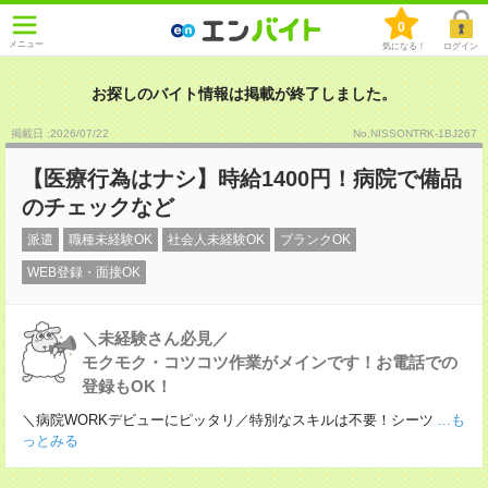
0
メニュー
気になる！
ログイン
お探しのバイト情報は掲載が終了しました。
掲載日 :2026
/
07
/
22
No.NISSONTRK-1BJ267
【医療行為はナシ】時給1400円！病院で備品
のチェックなど
派遣
職種未経験OK
社会人未経験OK
ブランクOK
WEB登録・面接OK
＼未経験さん必見／
モクモク・コツコツ作業がメインです！お電話での
登録もOK！
＼病院WORKデビューにピッタリ／特別なスキルは不要！シーツ
...も
っとみる