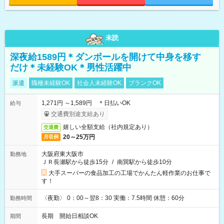
未読
深夜給1589円＊ダンボールを開けて中身を移す
だけ＊未経験OK＊男性活躍中
派遣
職種未経験OK
社会人未経験OK
ブランクOK
1,271円 ～1,589円 ＊日払いOK
給与
交通費別途支給あり
嬉しい全額支給（社内規定あり）
交通費
20～25万円
月収例
大阪府東大阪市
勤務地
ＪＲ長瀬駅から徒歩15分
/
南巽駅から徒歩10分
大手スーパーの食品加工の工場でかんたん軽作業のお仕事で
す！
〈夜勤〉 0：00～翌8：30 実働：7.5時間 休憩：60分
勤務時間
長期 開始日相談OK
期間