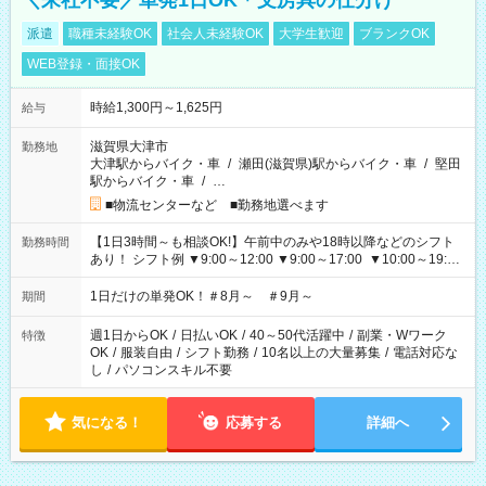
＼来社不要／単発1日OK＊文房具の仕分け
派遣
職種未経験OK
社会人未経験OK
大学生歓迎
ブランクOK
WEB登録・面接OK
時給1,300円～1,625円
給与
滋賀県大津市
勤務地
大津駅からバイク・車
/
瀬田(滋賀県)駅からバイク・車
/
堅田
駅からバイク・車
/
…
■物流センターなど ■勤務地選べます
【1日3時間～も相談OK!】午前中のみや18時以降などのシフト
勤務時間
あり！ シフト例 ▼9:00～12:00 ▼9:00～17:00 ▼10:00～19:00
▼18:00～21:00
1日だけの単発OK！＃8月～ ＃9月～
期間
週1日からOK
/
日払いOK
/
40～50代活躍中
/
副業・Wワーク
特徴
OK
/
服装自由
/
シフト勤務
/
10名以上の大量募集
/
電話対応な
し
/
パソコンスキル不要
気になる！
応募する
詳細へ