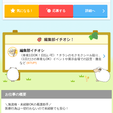
気になる！
応募する
詳細へ
編集部イチオシ
《単発1日OK！日払い可》＊チラシのモクモクシール貼り、
《1日だけの単発もOK》イベントや展示会場での設営・撤去
など
(8/7UP!)
お仕事の概要
＼無資格・未経験OKの看護助手／
医療行為は一切行わないので未経験でも安心！