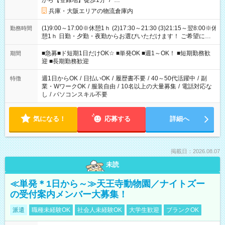
から【登録地】徒歩1分
/
…
兵庫・大阪エリアの物流倉庫内
(1)9:00～17:00※休憩1ｈ (2)17:30～21:30 (3)21:15～翌8:00※休
勤務時間
憩1ｈ 日勤・夕勤・夜勤からお選びいただけます！ ご希望に合
わせて働けるお仕事です(*^^*) 【その他選べる勤務時間】 8-17
時/9-17時/9-18時/10-18時/11-21時/18-22時/20-翌4時/21-翌5
■急募■ド短期1日だけOK☆ ■単発OK ■週1～OK！ ■短期勤務歓
期間
時/22-翌6時/0-翌8時 ご自身のご都合で選んで頂ける完全自由シ
迎 ■長期勤務歓迎
フト！
週1日からOK
/
日払いOK
/
履歴書不要
/
40～50代活躍中
/
副
特徴
業・WワークOK
/
服装自由
/
10名以上の大量募集
/
電話対応な
し
/
パソコンスキル不要
気になる！
応募する
詳細へ
掲載日：2026.08.07
未読
≪単発＊1日から～≫天王寺動物園／ナイトズー
の受付案内メンバー大募集！
派遣
職種未経験OK
社会人未経験OK
大学生歓迎
ブランクOK