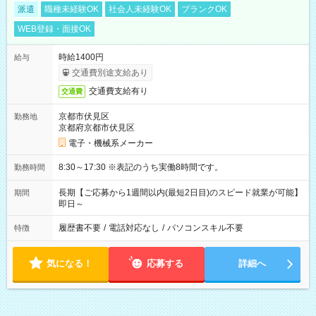
派遣
職種未経験OK
社会人未経験OK
ブランクOK
WEB登録・面接OK
時給1400円
給与
交通費別途支給あり
交通費支給有り
交通費
京都市伏見区
勤務地
京都府京都市伏見区
電子・機械系メーカー
8:30～17:30 ※表記のうち実働8時間です。
勤務時間
長期【ご応募から1週間以内(最短2日目)のスピード就業が可能】
期間
即日～
履歴書不要
/
電話対応なし
/
パソコンスキル不要
特徴
気になる！
応募する
詳細へ