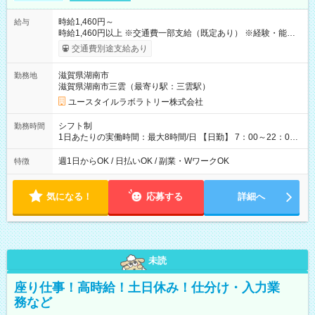
時給1,460円～
給与
時給1,460円以上 ※交通費一部支給（既定あり） ※経験・能力を
考慮して決定します 【収入例】 週1回勤務の場合：1,460円×8時
交通費別途支給あり
間×4回=4万6,720円 週3回勤務の場合：1,460円×8時間×12回
=14万0,160円 週5回勤務の場合：1,460円×8時間×20回=23万
滋賀県湖南市
勤務地
3,600円 【試用期間】試用期間あり 試用期間の長さ：2ヶ月
滋賀県湖南市三雲（最寄り駅：三雲駅）
※ 雇用形態と給与に、本採用時と異なる部分があります。 雇用
形態：本採用時と同じです。 給与：時給 1,080円以上
ユースタイルラボラトリー株式会社
シフト制
勤務時間
1日あたりの実働時間：最大8時間/日 【日勤】 7：00～22：00
の間で8時間勤務（休憩時間は法定通り） ※週1日～OK ／ 夜勤
なし ＊＊ 勤務時間例 ＊＊ ■8時から17時 ■9時から18時 ■10
週1日からOK / 日払いOK / 副業・WワークOK
特徴
時から19時 ■12時から21時 など ※訪問先により変動 ※曜日固
定（毎週同じ曜日勤務）
気になる！
応募する
詳細へ
未読
座り仕事！高時給！土日休み！仕分け・入力業
務など