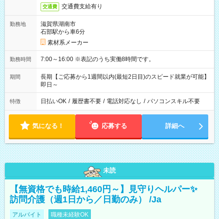
交通費支給有り
交通費
滋賀県湖南市
勤務地
石部駅から車6分
素材系メーカー
7:00～16:00 ※表記のうち実働8時間です。
勤務時間
長期【ご応募から1週間以内(最短2日目)のスピード就業が可能】
期間
即日～
日払いOK
/
履歴書不要
/
電話対応なし
/
パソコンスキル不要
特徴
気になる！
応募する
詳細へ
未読
【無資格でも時給1,460円～】見守りヘルパー✨
訪問介護（週1日から／日勤のみ） /Ja
アルバイト
職種未経験OK