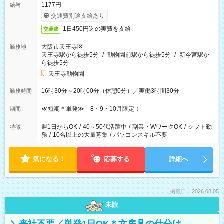
1177円
給与
交通費別途支給あり
1日450円迄の実費を支給
交通費
大阪市天王寺区
勤務地
天王寺駅から徒歩5分
/
動物園前駅から徒歩5分
/
新今宮駅か
ら徒歩5分
天王寺動物園
16時30分～20時00分（休憩0分）／実働3時間30分
勤務時間
≪短期＊単発≫ 8・9・10月限定！
期間
週1日からOK
/
40～50代活躍中
/
副業・WワークOK
/
シフト勤
特徴
務
/
10名以上の大量募集
/
パソコンスキル不要
気になる！
応募する
詳細へ
掲載日：2026.08.05
未読