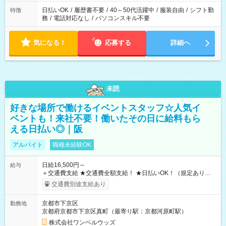
日払いOK
/
履歴書不要
/
40～50代活躍中
/
服装自由
/
シフト勤
特徴
務
/
電話対応なし
/
パソコンスキル不要
気になる！
応募する
詳細へ
未読
好きな場所で働けるイベントスタッフ☆人気イ
ベントも！来社不要！働いたその日に給料もら
える日払い◎｜阪
アルバイト
職種未経験OK
日給16,500円～
給与
＋交通費支給 ★交通費全額支給！ ★日払いOK！（規定あり） ┗
働いたその日に現金GET♪ お仕事後はコンビニATMから 日払
交通費別途支給あり
い分を引き落とせます！ 【試用期間】試用期間なし
京都市下京区
勤務地
京都府京都市下京区真町（最寄り駅：京都河原町駅）
株式会社ワンベルウッズ