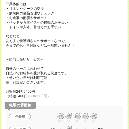
▽具体的には…
・リネンやシーツの交換
・病院内の備品管理やチェック
・お食事の配膳やサポート
・ベッドから車イスへの移動のお手伝い
・トイレや入浴、着替えのお手伝い
などなど
あくまで看護師さんのサポートなので、
今までのお仕事経験などは一切問いません！
～給与日払いサービス～
自分のペースに合わせて
日払いでお給料を受け取れる制度です。
・使いたい日だけ利用可能
※一部規定がございます。
月収例24万6400円
（時給1400円×8H×22日間）
職場の雰囲気
年齢層
20代
30
40
50
60