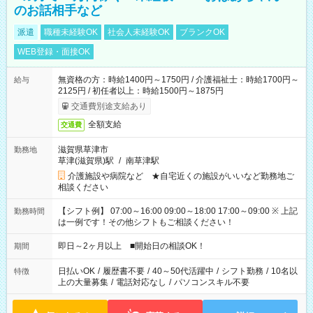
のお話相手など
派遣
職種未経験OK
社会人未経験OK
ブランクOK
WEB登録・面接OK
無資格の方：時給1400円～1750円 / 介護福祉士：時給1700円～
給与
2125円 / 初任者以上：時給1500円～1875円
交通費別途支給あり
全額支給
交通費
滋賀県草津市
勤務地
草津(滋賀県)駅
/
南草津駅
介護施設や病院など ★自宅近くの施設がいいなど勤務地ご
相談ください
【シフト例】 07:00～16:00 09:00～18:00 17:00～09:00 ※ 上記
勤務時間
は一例です！その他シフトもご相談ください！
即日～2ヶ月以上 ■開始日の相談OK！
期間
日払いOK
/
履歴書不要
/
40～50代活躍中
/
シフト勤務
/
10名以
特徴
上の大量募集
/
電話対応なし
/
パソコンスキル不要