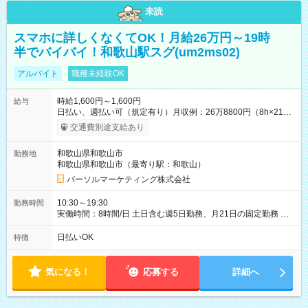
未読
スマホに詳しくなくてOK！月給26万円～19時
半でバイバイ！和歌山駅スグ(um2ms02)
アルバイト
職種未経験OK
時給1,600円～1,600円
給与
日払い、週払い可（規定有り）月収例：26万8800円（8h×21
日） 【試用期間】試用期間なし
交通費別途支給あり
和歌山県和歌山市
勤務地
和歌山県和歌山市（最寄り駅：和歌山）
パーソルマーケティング株式会社
10:30～19:30
勤務時間
実働時間：8時間/日 土日含む週5日勤務、月21日の固定勤務 ※
実働8h/休憩1h勤務、残業ほぼ無し（5h/月）
日払いOK
特徴
気になる！
応募する
詳細へ