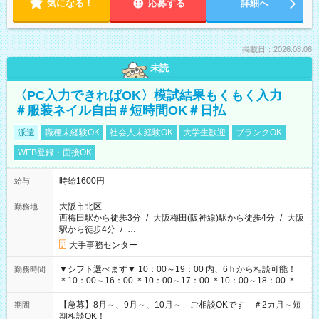
気になる！
応募する
詳細へ
掲載日：2026.08.06
未読
〈PC入力できればOK〉模試結果もくもく入力
＃服装ネイル自由＃短時間OK＃日払
派遣
職種未経験OK
社会人未経験OK
大学生歓迎
ブランクOK
WEB登録・面接OK
時給1600円
給与
大阪市北区
勤務地
西梅田駅から徒歩3分
/
大阪梅田(阪神線)駅から徒歩4分
/
大阪
駅から徒歩4分
/
…
大手事務センター
▼シフト選べます▼ 10：00～19：00 内、6ｈから相談可能！
勤務時間
＊10：00～16：00 ＊10：00～17：00 ＊10：00～18：00 ＊
11：00～19：00 ＊12：00～19：00 ＊13：00～19：00
【急募】8月～、9月～、10月～ ご相談OKです ＃2カ月～短
期間
期相談OK！