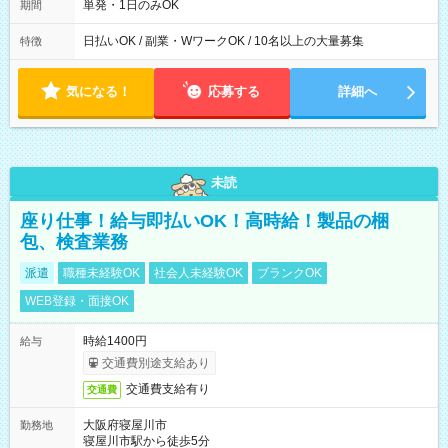
単発・1日のみOK
期間
日払いOK / 副業・WワークOK / 10名以上の大量募集
特徴
気になる！
応募する
詳細へ
未読
座り仕事！給与即払いOK！高時給！製品の梱
包、検査業務
派遣
職種未経験OK
社会人未経験OK
ブランクOK
WEB登録・面接OK
時給1400円
給与
交通費別途支給あり
交通費支給有り
交通費
大阪府寝屋川市
勤務地
寝屋川市駅から徒歩5分