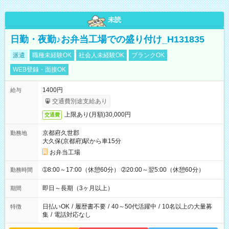
未読
日勤・夜勤♪お弁当工場での盛り付け_H131835
派遣
職種未経験OK
社会人未経験OK
ブランクOK
WEB登録・面接OK
1400円
給与
交通費別途支給あり
上限あり(月額)30,000円
交通費
京都府久世郡
勤務地
大久保(京都府)駅から車15分
お弁当工場
➀8:00～17:00（休憩60分） ➁20:00～翌5:00（休憩60分）
勤務時間
即日～長期（3ヶ月以上）
期間
日払いOK
/
履歴書不要
/
40～50代活躍中
/
10名以上の大量募
特徴
集
/
電話対応なし