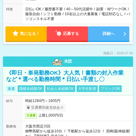
日払いOK
/
履歴書不要
/
40～50代活躍中
/
副業・WワークOK
/
特徴
服装自由
/
シフト勤務
/
10名以上の大量募集
/
電話対応なし
/
パ
ソコンスキル不要
気になる！
応募する
詳細へ
掲載日：2026.07.30
未読
《即日・単発勤務OK》大人気！書類の封入作業
など＊選べる勤務時間＊日払い手渡し〇
派遣
職種未経験OK
社会人未経験OK
大学生歓迎
ブランクOK
時給1284円～1605円
給与
交通費別途支給あり
上限1,000円/日
交通費
大阪市西淀川区
勤務地
御幣島駅から徒歩10分
/
千船駅から徒歩12分
/
尼崎(阪神線)駅