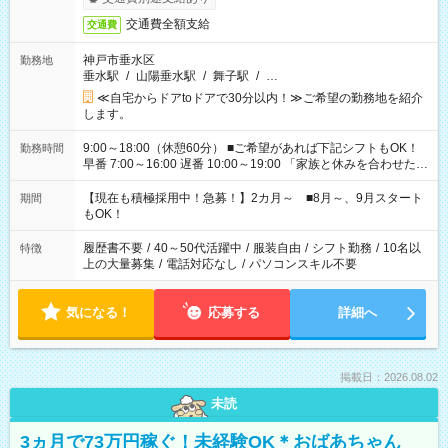
交通費全額支給
交通費
神戸市垂水区
勤務地
垂水駅
/
山陽垂水駅
/
舞子駅
/
…
≪自宅からドアtoドアで30分以内！≫ご希望の勤務地を紹介
します。
9:00～18:00（休憩60分） ■ご希望があれば下記シフトもOK！
勤務時間
早番 7:00～16:00 遅番 10:00～19:00 「家族と休みを合わせた
い」 「余裕を持って夕飯の準備がしたい」 「できれば残業はし
たくない」 など、ご希望を教えてくださいね。 ※Wワーク希望
【現在も積極採用中！急募！】2カ月～ ■8月～、9月スタート
期間
の方へ 今ご覧のお仕事で希望する勤務時間と、もう1つのお仕事
もOK！
の勤務時間。 合計で週40時間を超える場合は応募できません。
履歴書不要
/
40～50代活躍中
/
服装自由
/
シフト勤務
/
10名以
特徴
上の大量募集
/
電話対応なし
/
パソコンスキル不要
気になる！
応募する
詳細へ
掲載日：2026.08.02
未読
3ヵ月で73万円稼ぐ！未経験OK＊おばあちゃん