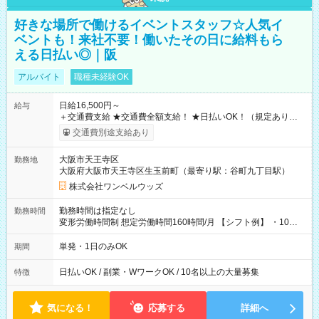
好きな場所で働けるイベントスタッフ☆人気イ
ベントも！来社不要！働いたその日に給料もら
える日払い◎｜阪
アルバイト
職種未経験OK
日給16,500円～
給与
＋交通費支給 ★交通費全額支給！ ★日払いOK！（規定あり） ┗
働いたその日に現金GET♪ お仕事後はコンビニATMから 日払
交通費別途支給あり
い分を引き落とせます！ 【試用期間】試用期間なし
大阪市天王寺区
勤務地
大阪府大阪市天王寺区生玉前町（最寄り駅：谷町九丁目駅）
株式会社ワンベルウッズ
勤務時間は指定なし
勤務時間
変形労働時間制 想定労働時間160時間/月 【シフト例】 ・10：
00～20：00
単発・1日のみOK
期間
日払いOK / 副業・WワークOK / 10名以上の大量募集
特徴
気になる！
応募する
詳細へ