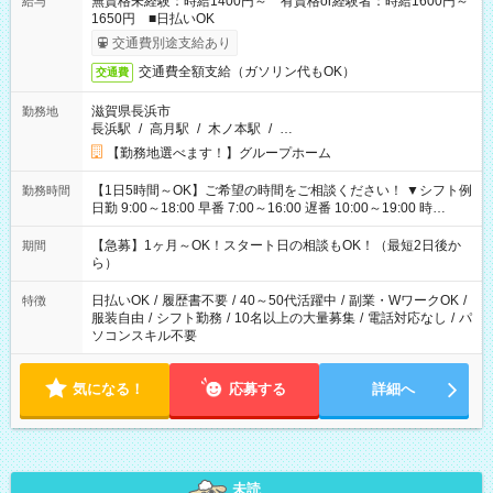
無資格未経験：時給1400円～ 有資格or経験者：時給1600円～
給与
1650円 ■日払いOK
交通費別途支給あり
交通費全額支給（ガソリン代もOK）
交通費
滋賀県長浜市
勤務地
長浜駅
/
高月駅
/
木ノ本駅
/
…
【勤務地選べます！】グループホーム
【1日5時間～OK】ご希望の時間をご相談ください！ ▼シフト例
勤務時間
日勤 9:00～18:00 早番 7:00～16:00 遅番 10:00～19:00 時
短 10:00～15:00 上記はあくまで一例です。 「夕方までには帰
宅しておきたい」 「朝はゆっくりのスタートがいい」 「お昼の
【急募】1ヶ月～OK！スタート日の相談もOK！（最短2日後か
期間
時間を有効に使いたい」 など、ご希望があれば教えてください
ら）
ね。
日払いOK
/
履歴書不要
/
40～50代活躍中
/
副業・WワークOK
/
特徴
服装自由
/
シフト勤務
/
10名以上の大量募集
/
電話対応なし
/
パ
ソコンスキル不要
気になる！
応募する
詳細へ
未読