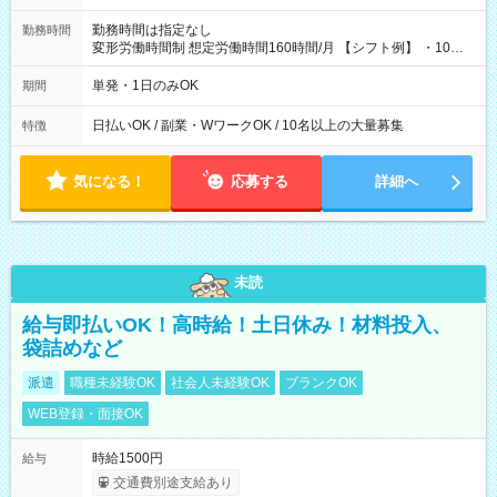
勤務時間は指定なし
勤務時間
変形労働時間制 想定労働時間160時間/月 【シフト例】 ・10：
00～20：00
単発・1日のみOK
期間
日払いOK / 副業・WワークOK / 10名以上の大量募集
特徴
気になる！
応募する
詳細へ
未読
給与即払いOK！高時給！土日休み！材料投入、
袋詰めなど
派遣
職種未経験OK
社会人未経験OK
ブランクOK
WEB登録・面接OK
時給1500円
給与
交通費別途支給あり