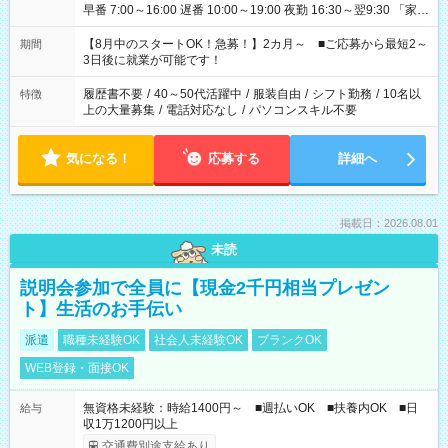
早番 7:00～16:00 遅番 10:00～19:00 夜勤 16:30～翌9:30 「家族
と休みを合わせたい」 「余裕を持って夕飯の準備がしたい」
「できれば残業はしたくない」 など、ご希望を教えてください
【8月中のスタートOK！急募！】2カ月～ ■ご応募から最短2～
期間
ね。 ※Wワーク希望の方へ 今ご覧のお仕事で希望する勤務時間
3日後に就業が可能です！
と、もう1つのお仕事の勤務時間。 合計で週40時間を超える場
合は応募できません。
履歴書不要
/
40～50代活躍中
/
服装自由
/
シフト勤務
/
10名以
特徴
上の大量募集
/
電話対応なし
/
パソコンスキル不要
気になる！
応募する
詳細へ
掲載日：2026.08.01
未読
説明会参加で全員に【現金2千円相当プレゼン
ト】生活のお手伝い
派遣
職種未経験OK
社会人未経験OK
ブランクOK
WEB登録・面接OK
無資格未経験：時給1400円～ ■週払いOK ■扶養内OK ■日
給与
収1万1200円以上
交通費別途支給あり