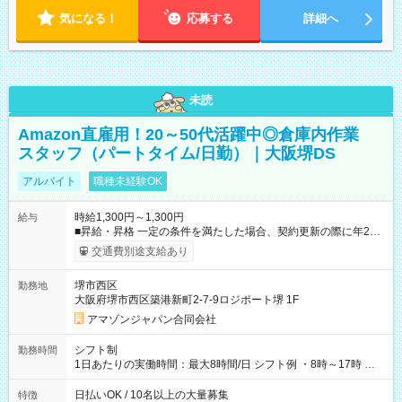
気になる！
応募する
詳細へ
未読
Amazon直雇用！20～50代活躍中◎倉庫内作業
スタッフ（パートタイム/日勤）｜大阪堺DS
アルバイト
職種未経験OK
時給1,300円～1,300円
給与
■昇給・昇格 一定の条件を満たした場合、契約更新の際に年2回
まで昇給の機会があります。 ■正社員登用制度あり ※月末締/翌
交通費別途支給あり
月25日支払い ※時間外手当、別途支給 ※深夜割増賃金 (22:00～
翌5:00までは時給が25%UPします) ☆給与前払い制度有！
堺市西区
勤務地
☆Amazon直雇用で安定して働けます！ 【試用期間】試用期間
大阪府堺市西区築港新町2-7-9ロジポート堺 1F
あり 試用期間の長さ：1週間 雇用形態、給与は本採用時と同じ
です。
アマゾンジャパン合同会社
シフト制
勤務時間
1日あたりの実働時間：最大8時間/日 シフト例 ・8時～17時 ・
12時～21時
日払いOK / 10名以上の大量募集
特徴