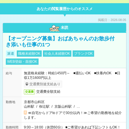
あなたの閲覧履歴からのオススメ
掲載日：2026.08.05
未読
【オープニング募集】おばあちゃんのお散歩付
き添いも仕事の1つ
派遣
職種未経験OK
社会人未経験OK
ブランクOK
WEB登録・面接OK
無資格未経験：時給1450円～ ■週払いOK ■扶養内OK ■日
給与
収1万1600円以上
交通費別途支給あり
交通費全額支給
交通費
京都市山科区
勤務地
山科駅
/
椥辻駅
/
京阪山科駅
/
…
≪自宅からドアtoドアで30分以内！≫ご希望の勤務地を紹介
します。
9:00～18:00（休憩60分） ■ご希望があれば下記シフトもOK！
勤務時間