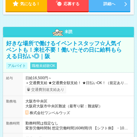
気になる！
応募する
詳細へ
未読
好きな場所で働けるイベントスタッフ☆人気イ
ベントも！来社不要！働いたその日に給料もら
える日払い◎｜阪
アルバイト
職種未経験OK
日給16,500円～
給与
＋交通費支給 ★交通費全額支給！ ★日払いOK！（規定あり） ┗
働いたその日に現金GET♪ お仕事後はコンビニATMから 日払
交通費別途支給あり
い分を引き落とせます！ 【試用期間】試用期間なし
大阪市中央区
勤務地
大阪府大阪市中央区難波（最寄り駅：難波駅）
株式会社ワンベルウッズ
勤務時間は指定なし
勤務時間
変形労働時間制 想定労働時間160時間/月 【シフト例】 ・10：
00～20：00