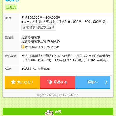
正社員
月給196,000円～300,000円
給与
■ローカル社員 大卒以上／月給216，000円～300，000円 高卒
以上／月給196，000円～300，000円 ★エリア手当（石川県、
交通費別途支給あり
富山県、福井県、岐阜県、群馬県、茨城県 月1万円）を会社規
定に基づき別途支給 ★別途、賞与（年2回）、各種手当あり ★登
滋賀県湖南市
勤務地
録販売者資格保持者への月1万円支給を含む（実務経験がない方
滋賀県湖南市三雲238番地5
にも同額を支給） ※ただし、短時間勤務・早番固定社員は当社
規定に従い額が変動 【試用期間】試用期間なし ＝＝＝＝＝＝＝
株式会社クスリのアオキ
＝＝＝＝＝＝＝ ★職務給制度で実力次第で収入アップ！ 職務内
容に応じて給与が支払われ、昇格試験なく役職に就いた時点で
平均労働時間：1週間あたり40時間 1ヶ月単位の変形労働時間制
勤務時間
年収がUPする制度です。 約4割の社員が入社3年目で店長に就い
（週平均40時間以内） ★残業は月7.8時間ほど（2025年実績）
ています。 昇格すると、最大500万円の年収を手にできます。
＜店舗の基本営業時間＞ 9時～22時 ※勤務時間は店舗により異
＝＝＝＝＝＝＝＝＝＝＝＝＝＝ 【試用期間】試用期間なし
なります。 ＜シフト例＞ 早番：8時00分～17時00分 中番：11
10名以上の大量募集
特徴
時～20時 遅番：13時～22時 平均労働時間：1週間あたり40時間
1ヶ月単位の変形労働時間制（週平均40時間以内） ★残業は月
7.8時間ほど（2025年実績） ＜店舗の基本営業時間＞ 9時～22
気になる！
応募する
詳細へ
時 ※勤務時間は店舗により異なります。 ＜シフト例＞ 早番：8
時00分～17時00分 中番：11時～20時 遅番：13時～22時
掲載元企業名
株式会社クスリのアオキ
未読