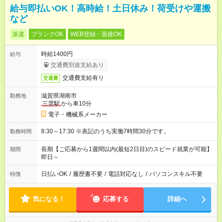
給与即払いOK！高時給！土日休み！荷受けや運搬
など
派遣
ブランクOK
WEB登録・面接OK
時給1400円
給与
交通費別途支給あり
交通費支給有り
交通費
滋賀県湖南市
勤務地
三雲駅
から車10分
電子・機械系メーカー
8:30～17:30 ※表記のうち実働7時間30分です。
勤務時間
長期【ご応募から1週間以内(最短2日目)のスピード就業が可能】
期間
即日～
日払いOK
/
履歴書不要
/
電話対応なし
/
パソコンスキル不要
特徴
気になる！
応募する
詳細へ