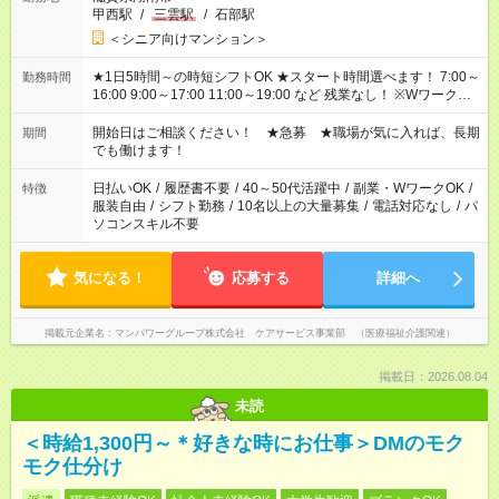
甲西駅
/
三雲駅
/
石部駅
＜シニア向けマンション＞
★1日5時間～の時短シフトOK ★スタート時間選べます！ 7:00～
勤務時間
16:00 9:00～17:00 11:00～19:00 など 残業なし！ ※Wワークの
場合、他のお仕事と合わせ週40時間超の就業はご案内できませ
ん ※法令に基づき、週20時間以上勤務は社会保険への加入対象
開始日はご相談ください！ ★急募 ★職場が気に入れば、長期
期間
となります ※労働者派遣法（日雇い派遣の原則禁止）により、
でも働けます！
短時間・短期間の就業はご案内が難しい場合があります
日払いOK
/
履歴書不要
/
40～50代活躍中
/
副業・WワークOK
/
特徴
服装自由
/
シフト勤務
/
10名以上の大量募集
/
電話対応なし
/
パ
ソコンスキル不要
気になる！
応募する
詳細へ
掲載元企業名
マンパワーグループ株式会社 ケアサービス事業部 （医療福祉介護関連）
掲載日：2026.08.04
未読
＜時給1,300円～＊好きな時にお仕事＞DMのモク
モク仕分け