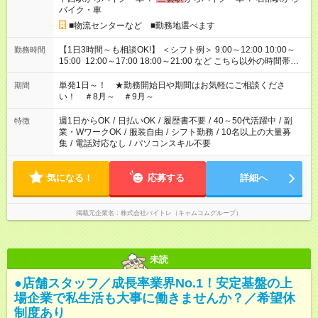
バイク・車
■物流センターなど ■勤務地選べます
【1日3時間～も相談OK!】 ＜シフト例＞ 9:00～12:00 10:00～
勤務時間
15:00 12:00～17:00 18:00～21:00 など こちら以外の時間帯も
お気軽にご相談ください！
単発1日～！ ★勤務開始日や期間はお気軽にご相談くださ
期間
い！ ＃8月～ ＃9月～
週1日からOK
/
日払いOK
/
履歴書不要
/
40～50代活躍中
/
副
特徴
業・WワークOK
/
服装自由
/
シフト勤務
/
10名以上の大量募
集
/
電話対応なし
/
パソコンスキル不要
気になる！
応募する
詳細へ
掲載元企業名
株式会社バイトレ（キャムコムグループ）
未読
●店舗スタッフ／成長率業界No.1！安定基盤の上
場企業で私生活も大事に働きませんか？／希望休
制度あり