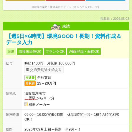
掲載元企業名
株式会社バイトレ（キャムコムグループ）
掲載日：2026.08.03
未読
【週5日×6時間】環境GOOD！長期！資料作成＆
データ入力
派遣
職種未経験OK
ブランクOK
WEB登録・面接OK
時給1400円 月収例 168,000円
給与
交通費別途支給あり
全額支給
交通費
15～20万円
月収例
滋賀県湖南市
勤務地
三雲駅
から車17分
機器メーカー
09:00～16:00(実働6時間 休憩1時間) ※9～16時の時間相談
勤務時間
OK！
2026年09月上旬～長期 ※9月～！
期間