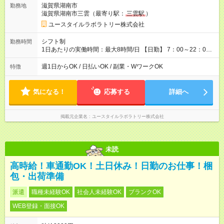
滋賀県湖南市
勤務地
3,600円 【試用期間】試用期間あり 試用期間の長さ：2ヶ月
滋賀県湖南市三雲（最寄り駅：
三雲駅
）
※ 雇用形態と給与に、本採用時と異なる部分があります。 雇用
形態：本採用時と同じです。 給与：時給 1,080円以上
ユースタイルラボラトリー株式会社
シフト制
勤務時間
1日あたりの実働時間：最大8時間/日 【日勤】 7：00～22：00
の間で8時間勤務（休憩時間は法定通り） ※週1日～OK ／ 夜勤
なし ＊＊ 勤務時間例 ＊＊ ■8時から17時 ■9時から18時 ■10
週1日からOK / 日払いOK / 副業・WワークOK
特徴
時から19時 ■12時から21時 など ※訪問先により変動 ※曜日固
定（毎週同じ曜日勤務）
気になる！
応募する
詳細へ
掲載元企業名
ユースタイルラボラトリー株式会社
未読
高時給！車通勤OK！土日休み！日勤のお仕事！梱
包・出荷準備
派遣
職種未経験OK
社会人未経験OK
ブランクOK
WEB登録・面接OK