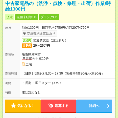
中古家電品の（洗浄・点検・修理・出荷）作業/時
給1300円
派遣
職種未経験OK
ブランクOK
時給1300円 日額平均9750円/月額20万4750円
給与
交通費別途支給あり
交通費支給（規定あり）
交通費
20～25万円
月収例
滋賀県湖南市
勤務地
三雲駅
から車10分
工場
【日勤】5勤2休 8:30～17:30（実働7時間30分/休憩90分）
勤務時間
・長期 ・即日スタートOK！
期間
電話対応なし
特徴
気になる！
応募する
詳細へ