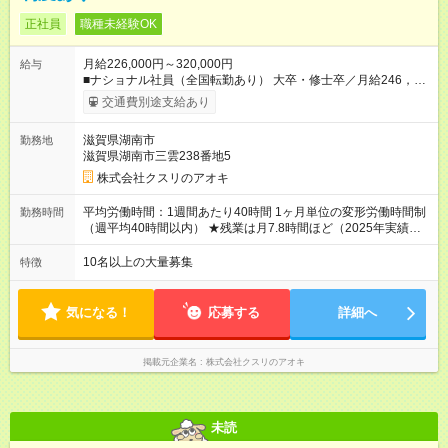
正社員
職種未経験OK
月給226,000円～320,000円
給与
■ナショナル社員（全国転勤あり） 大卒・修士卒／月給246，
000円～320，000円 高校・短大・専門卒／月給226，000円～
交通費別途支給あり
320，000円 ★エリア手当（石川県、富山県、福井県、岐阜県、
群馬県、茨城県 月1万円）を会社規定に基づき別途支給 ★別
滋賀県湖南市
勤務地
途、賞与（年2回）、各種手当あり ★登録販売者資格保持者に
滋賀県湖南市三雲238番地5
は、別途月1万円支給（実務経験がない方にも同額を支給） ※た
だし、短時間勤務・早番固定社員は当社規定に従い額が変動 ＝
株式会社クスリのアオキ
＝＝＝＝＝＝＝＝＝＝＝＝＝ ★職務給制度で実力次第で収入ア
ップ！ 職務内容に応じて給与が支払われ、昇格試験なく役職に
平均労働時間：1週間あたり40時間 1ヶ月単位の変形労働時間制
勤務時間
就いた時点で年収がUPする制度です。 約4割の社員が入社3年目
（週平均40時間以内） ★残業は月7.8時間ほど（2025年実績）
で店長に就いています。 昇格すると、最大500万円の年収を手
＜店舗の基本営業時間＞ 9時～22時 ※勤務時間は店舗により異
にできます。 ＝＝＝＝＝＝＝＝＝＝＝＝＝＝ 【試用期間】試用
なります。 ＜シフト例＞ 早番：8時00分～17時00分 中番：11
10名以上の大量募集
特徴
期間なし
時～20時 遅番：13時～22時 平均労働時間：1週間あたり40時間
1ヶ月単位の変形労働時間制（週平均40時間以内） ★残業は月
7.8時間ほど（2025年実績） ＜店舗の基本営業時間＞ 9時～22
気になる！
応募する
詳細へ
時 ※勤務時間は店舗により異なります。 ＜シフト例＞ 早番：8
時00分～17時00分 中番：11時～20時 遅番：13時～22時
掲載元企業名
株式会社クスリのアオキ
未読