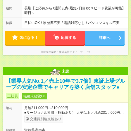
長期【ご応募から1週間以内(最短2日目)のスピード就業が可能】
期間
即日～
日払いOK
/
履歴書不要
/
電話対応なし
/
パソコンスキル不要
特徴
気になる！
応募する
詳細へ
掲載元企業名
株式会社テクノ・サービス
未読
【業界人気No.1／売上10年で3.7倍】東証上場グル
ープの安定企業でキャリアを築く店舗スタッフ●
正社員
職種未経験OK
月給211,000円～310,000円
給与
■リージョナル社員（転勤あり） 大卒以上／月給231，000円～
310，000円 高卒以上／月給211，000円～310，000円 ★エリア
交通費別途支給あり
手当（石川県、富山県、福井県、岐阜県、群馬県、茨城県 月1
万円）を会社規定に基づき別途支給 ★別途、賞与（年2回）、各
滋賀県湖南市
勤務地