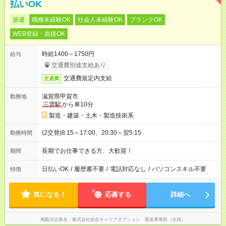
払いOK
派遣
職種未経験OK
社会人未経験OK
ブランクOK
WEB登録・面接OK
時給1400～1750円
給与
交通費別途支給あり
交通費規定内支給
交通費
滋賀県甲賀市
勤務地
三雲駅
から車10分
製造・建築・土木・製造技術系
(2交替)8:15～17:00、20:30～翌5:15
勤務時間
長期でお仕事できる方、大歓迎！
期間
日払いOK
/
履歴書不要
/
電話対応なし
/
パソコンスキル不要
特徴
気になる！
応募する
詳細へ
掲載元企業名
株式会社綜合キャリアオプション 製造事業部（全国）