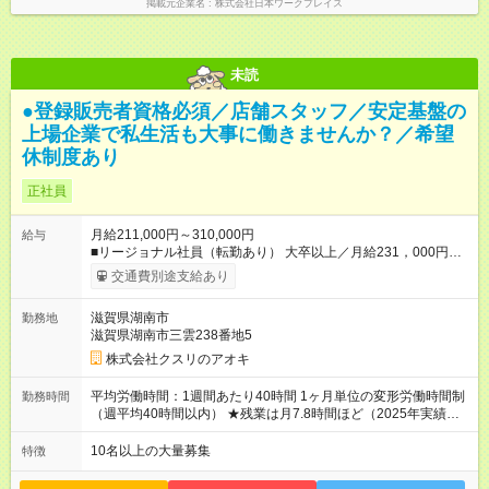
掲載元企業名
株式会社日本ワークプレイス
未読
●登録販売者資格必須／店舗スタッフ／安定基盤の
上場企業で私生活も大事に働きませんか？／希望
休制度あり
正社員
月給211,000円～310,000円
給与
■リージョナル社員（転勤あり） 大卒以上／月給231，000円～
310，000円 高卒以上／月給211，000円～310，000円 ★エリア
交通費別途支給あり
手当（石川県、富山県、福井県、岐阜県、群馬県、茨城県 月1
万円）を会社規定に基づき別途支給 ★別途、賞与（年2回）、各
滋賀県湖南市
勤務地
種手当あり ★登録販売者資格保持者への月1万円支給を含む（実
滋賀県湖南市三雲238番地5
務経験がない方にも同額を支給） ※ただし、短時間勤務・早番
固定社員は当社規定に従い額が変動 ＝＝＝＝＝＝＝＝＝＝＝＝
株式会社クスリのアオキ
＝＝ ★職務給制度で実力次第で収入アップ！ 職務内容に応じて
給与が支払われ、昇格試験なく役職に就いた時点で年収がUPす
平均労働時間：1週間あたり40時間 1ヶ月単位の変形労働時間制
勤務時間
る制度です。 約4割の社員が入社3年目で店長に就いています。
（週平均40時間以内） ★残業は月7.8時間ほど（2025年実績）
昇格すると、最大500万円の年収を手にできます。 ＝＝＝＝＝
＜店舗の基本営業時間＞ 9時～22時 ※勤務時間は店舗により異
＝＝＝＝＝＝＝＝＝ 【試用期間】試用期間なし
なります。 ＜シフト例＞ 早番：8時00分～17時00分 中番：11
10名以上の大量募集
特徴
時～20時 遅番：13時～22時 平均労働時間：1週間あたり40時間
1ヶ月単位の変形労働時間制（週平均40時間以内） ★残業は月