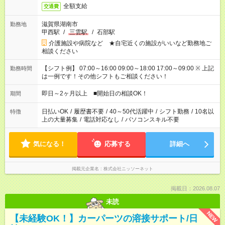
全額支給
交通費
滋賀県湖南市
勤務地
甲西駅
/
三雲駅
/
石部駅
介護施設や病院など ★自宅近くの施設がいいなど勤務地ご
相談ください
【シフト例】 07:00～16:00 09:00～18:00 17:00～09:00 ※ 上記
勤務時間
は一例です！その他シフトもご相談ください！
即日～2ヶ月以上 ■開始日の相談OK！
期間
日払いOK
/
履歴書不要
/
40～50代活躍中
/
シフト勤務
/
10名以
特徴
上の大量募集
/
電話対応なし
/
パソコンスキル不要
気になる！
応募する
詳細へ
掲載元企業名
株式会社ニッソーネット
掲載日：2026.08.07
未読
NEW
【未経験OK！】カーパーツの溶接サポート/日