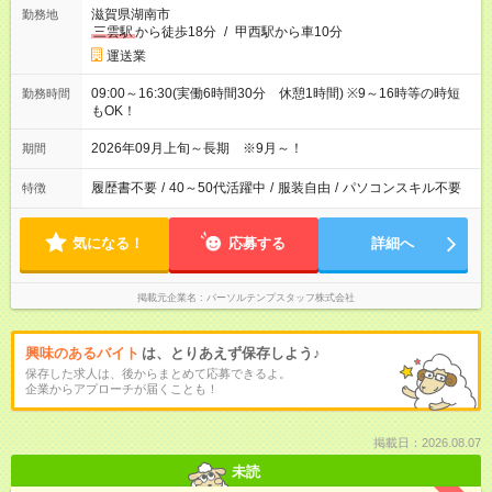
滋賀県湖南市
勤務地
三雲駅
から徒歩18分
/
甲西駅から車10分
運送業
09:00～16:30(実働6時間30分 休憩1時間) ※9～16時等の時短
勤務時間
もOK！
2026年09月上旬～長期 ※9月～！
期間
履歴書不要
/
40～50代活躍中
/
服装自由
/
パソコンスキル不要
特徴
気になる！
応募する
詳細へ
掲載元企業名
パーソルテンプスタッフ株式会社
興味のあるバイト
は、とりあえず保存しよう♪
保存した求人は、後からまとめて応募できるよ。
企業からアプローチが届くことも！
掲載日：2026.08.07
未読