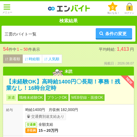
0
メニュー
気になる！
ログイン
検索結果
条件の変更
三雲のバイト一覧
54
1,413
件中
1
～
50
件表示
平均時給:
円
新着順
時給順
人気順
掲載日：2026.08.07
未読
NEW
【未経験OK】高時給1400円〇長期！事務！残
業なし！16時台定時
派遣
職種未経験OK
ブランクOK
WEB登録・面接OK
時給1400円 月収例 182,000円
給与
交通費別途支給あり
全額支給
交通費
15～20万円
月収例