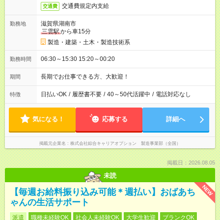
交通費規定内支給
交通費
滋賀県湖南市
勤務地
三雲駅
から車15分
製造・建築・土木・製造技術系
06:30～15:30 15:20～00:20
勤務時間
長期でお仕事できる方、大歓迎！
期間
日払いOK
/
履歴書不要
/
40～50代活躍中
/
電話対応なし
特徴
気になる！
応募する
詳細へ
掲載元企業名
株式会社綜合キャリアオプション 製造事業部（全国）
掲載日：2026.08.05
未読
NEW
【毎週お給料振り込み可能＊週払い】おばあち
ゃんの生活サポート
派遣
職種未経験OK
社会人未経験OK
大学生歓迎
ブランクOK