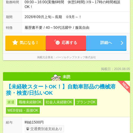
09:00～16:00(実働6時間 休憩1時間) ※9～17時の時間相談
勤務時間
OK！
2026年09月上旬～長期 ※9月～！
期間
履歴書不要
/
40～50代活躍中
/
服装自由
特徴
気になる！
応募する
詳細へ
掲載元企業名
パーソルテンプスタッフ株式会社
掲載日：2026.08.05
未読
NEW
【未経験スタートOK！】自動車部品の機械溶
接・検査/日払いOK
派遣
職種未経験OK
社会人未経験OK
ブランクOK
WEB登録・面接OK
時給1500円
給与
交通費別途支給あり