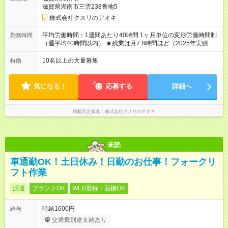
種手当あり ★登録販売者資格保持者には、別途月1万円支給（実
滋賀県湖南市三雲238番地5
務経験がない方にも同額を支給） ※ただし、短時間勤務・早番
固定社員は当社規定に従い額が変動 ＝＝＝＝＝＝＝＝＝＝＝＝
株式会社クスリのアオキ
＝＝ ★職務給制度で実力次第で収入アップ！ 職務内容に応じて
給与が支払われ、昇格試験なく役職に就いた時点で年収がUPす
平均労働時間：1週間あたり40時間 1ヶ月単位の変形労働時間制
勤務時間
る制度です。 約4割の社員が入社3年目で店長に就いています。
（週平均40時間以内） ★残業は月7.8時間ほど（2025年実績）
昇格すると、最大500万円の年収を手にできます。 ＝＝＝＝＝
＜店舗の基本営業時間＞ 9時～22時 ※勤務時間は店舗により異
＝＝＝＝＝＝＝＝＝ 【試用期間】試用期間なし
なります。 ＜シフト例＞ 早番：8時00分～17時00分 中番：11
10名以上の大量募集
特徴
時～20時 遅番：13時～22時 平均労働時間：1週間あたり40時間
1ヶ月単位の変形労働時間制（週平均40時間以内） ★残業は月
7.8時間ほど（2025年実績） ＜店舗の基本営業時間＞ 9時～22
気になる！
応募する
詳細へ
時 ※勤務時間は店舗により異なります。 ＜シフト例＞ 早番：8
時00分～17時00分 中番：11時～20時 遅番：13時～22時
掲載元企業名
株式会社クスリのアオキ
未読
車通勤OK！土日休み！日勤のお仕事！フォークリ
フト作業
派遣
ブランクOK
WEB登録・面接OK
時給1600円
給与
交通費別途支給あり