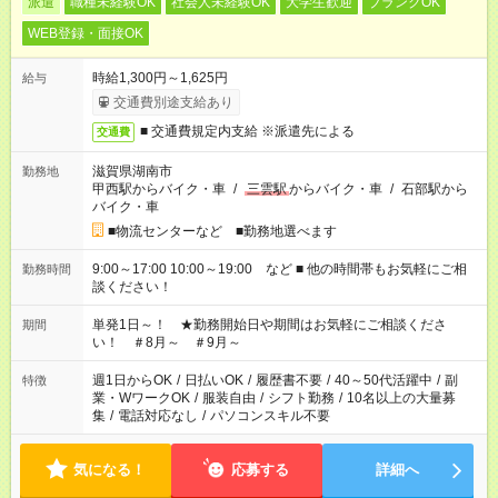
派遣
職種未経験OK
社会人未経験OK
大学生歓迎
ブランクOK
WEB登録・面接OK
時給1,300円～1,625円
給与
交通費別途支給あり
■ 交通費規定内支給 ※派遣先による
交通費
滋賀県湖南市
勤務地
甲西駅からバイク・車
/
三雲駅
からバイク・車
/
石部駅から
バイク・車
■物流センターなど ■勤務地選べます
9:00～17:00 10:00～19:00 など ■ 他の時間帯もお気軽にご相
勤務時間
談ください！
単発1日～！ ★勤務開始日や期間はお気軽にご相談くださ
期間
い！ ＃8月～ ＃9月～
週1日からOK
/
日払いOK
/
履歴書不要
/
40～50代活躍中
/
副
特徴
業・WワークOK
/
服装自由
/
シフト勤務
/
10名以上の大量募
集
/
電話対応なし
/
パソコンスキル不要
気になる！
応募する
詳細へ