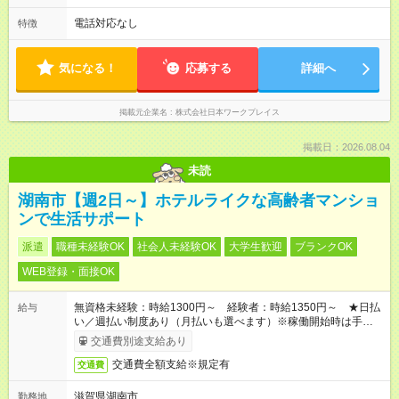
電話対応なし
特徴
気になる！
応募する
詳細へ
掲載元企業名
株式会社日本ワークプレイス
掲載日：2026.08.04
未読
湖南市【週2日～】ホテルライクな高齢者マンショ
ンで生活サポート
派遣
職種未経験OK
社会人未経験OK
大学生歓迎
ブランクOK
WEB登録・面接OK
無資格未経験：時給1300円～ 経験者：時給1350円～ ★日払
給与
い／週払い制度あり（月払いも選べます）※稼働開始時は手続き
完了次第のお支払いとなります。
交通費別途支給あり
交通費全額支給※規定有
交通費
滋賀県湖南市
勤務地