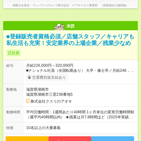
掲載元企業名
マンパワーグループ株式会社 ケアサービス事業部 （医療福祉介護関連）
未読
■登録販売者資格必須／店舗スタッフ／キャリアも
私生活も充実！安定業界の上場企業／残業少なめ
正社員
月給226,000円～320,000円
給与
■ナショナル社員（全国転勤あり） 大卒・修士卒／月給246，
000円～320，000円 高校・短大・専門卒／月給226，000円～
交通費別途支給あり
320，000円 ★エリア手当（石川県、富山県、福井県、岐阜県、
群馬県、茨城県 月1万円）を会社規定に基づき別途支給 ★別
滋賀県湖南市
勤務地
途、賞与（年2回）、各種手当あり ★登録販売者資格保持者への
滋賀県湖南市三雲238番地5
月1万円支給を含む（実務経験がない方にも同額を支給） ※ただ
し、短時間勤務・早番固定社員は当社規定に従い額が変動 ＝＝
株式会社クスリのアオキ
＝＝＝＝＝＝＝＝＝＝＝＝ ★職務給制度で実力次第で収入アッ
プ！ 職務内容に応じて給与が支払われ、昇格試験なく役職に就
平均労働時間：1週間あたり40時間 1ヶ月単位の変形労働時間制
勤務時間
いた時点で年収がUPする制度です。 約4割の社員が入社3年目で
（週平均40時間以内） ★残業は月7.8時間ほど（2025年実績）
店長に就いています。 昇格すると、最大500万円の年収を手に
＜店舗の基本営業時間＞ 9時～22時 ※勤務時間は店舗により異
できます。 ＝＝＝＝＝＝＝＝＝＝＝＝＝＝ 【試用期間】試用期
なります。 ＜シフト例＞ 早番：8時00分～17時00分 中番：11
10名以上の大量募集
特徴
間なし
時～20時 遅番：13時～22時 平均労働時間：1週間あたり40時間
1ヶ月単位の変形労働時間制（週平均40時間以内） ★残業は月