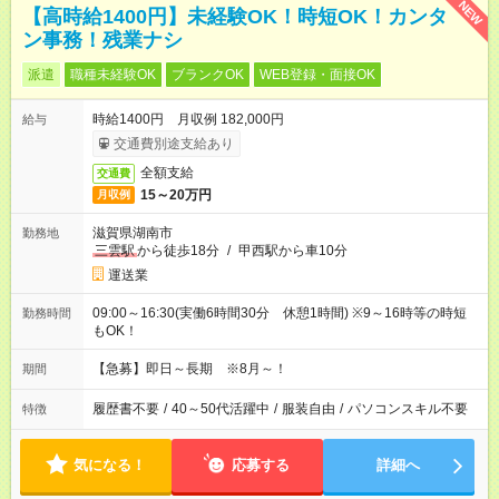
NEW
【高時給1400円】未経験OK！時短OK！カンタ
ン事務！残業ナシ
派遣
職種未経験OK
ブランクOK
WEB登録・面接OK
時給1400円 月収例 182,000円
給与
交通費別途支給あり
全額支給
交通費
15～20万円
月収例
滋賀県湖南市
勤務地
三雲駅
から徒歩18分
/
甲西駅から車10分
運送業
09:00～16:30(実働6時間30分 休憩1時間) ※9～16時等の時短
勤務時間
もOK！
【急募】即日～長期 ※8月～！
期間
履歴書不要
/
40～50代活躍中
/
服装自由
/
パソコンスキル不要
特徴
気になる！
応募する
詳細へ