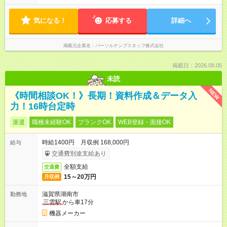
気になる！
応募する
詳細へ
掲載元企業名
パーソルテンプスタッフ株式会社
掲載日：2026.08.05
未読
NEW
《時間相談OK！》長期！資料作成＆データ入
力！16時台定時
派遣
職種未経験OK
ブランクOK
WEB登録・面接OK
時給1400円 月収例 168,000円
給与
交通費別途支給あり
全額支給
交通費
15～20万円
月収例
滋賀県湖南市
勤務地
三雲駅
から車17分
機器メーカー