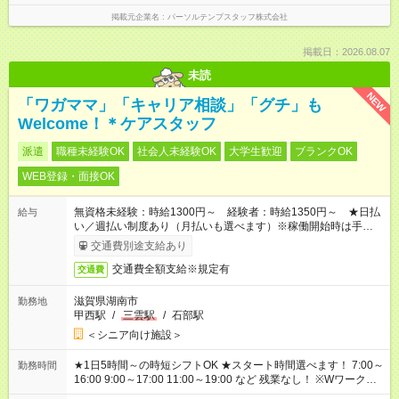
掲載元企業名
パーソルテンプスタッフ株式会社
掲載日：2026.08.07
未読
NEW
「ワガママ」「キャリア相談」「グチ」も
Welcome！＊ケアスタッフ
派遣
職種未経験OK
社会人未経験OK
大学生歓迎
ブランクOK
WEB登録・面接OK
無資格未経験：時給1300円～ 経験者：時給1350円～ ★日払
給与
い／週払い制度あり（月払いも選べます）※稼働開始時は手続き
完了次第のお支払いとなります。
交通費別途支給あり
交通費全額支給※規定有
交通費
滋賀県湖南市
勤務地
甲西駅
/
三雲駅
/
石部駅
＜シニア向け施設＞
★1日5時間～の時短シフトOK ★スタート時間選べます！ 7:00～
勤務時間
16:00 9:00～17:00 11:00～19:00 など 残業なし！ ※Wワークの
場合、他のお仕事と合わせ週40時間超の就業はご案内できませ