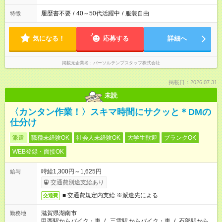
履歴書不要
/
40～50代活躍中
/
服装自由
特徴
気になる！
応募する
詳細へ
掲載元企業名
パーソルテンプスタッフ株式会社
掲載日：2026.07.31
未読
〈カンタン作業！〉スキマ時間にサクッと＊DMの
仕分け
派遣
職種未経験OK
社会人未経験OK
大学生歓迎
ブランクOK
WEB登録・面接OK
時給1,300円～1,625円
給与
交通費別途支給あり
■ 交通費規定内支給 ※派遣先による
交通費
滋賀県湖南市
勤務地
甲西駅からバイク・車
/
三雲駅
からバイク・車
/
石部駅から