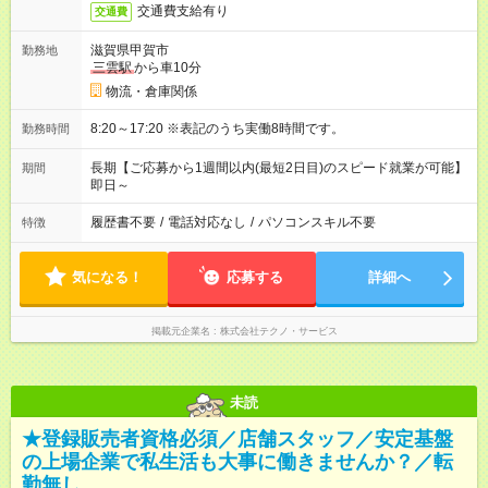
交通費支給有り
交通費
滋賀県甲賀市
勤務地
三雲駅
から車10分
物流・倉庫関係
8:20～17:20 ※表記のうち実働8時間です。
勤務時間
長期【ご応募から1週間以内(最短2日目)のスピード就業が可能】
期間
即日～
履歴書不要
/
電話対応なし
/
パソコンスキル不要
特徴
気になる！
応募する
詳細へ
掲載元企業名
株式会社テクノ・サービス
未読
★登録販売者資格必須／店舗スタッフ／安定基盤
の上場企業で私生活も大事に働きませんか？／転
勤無し