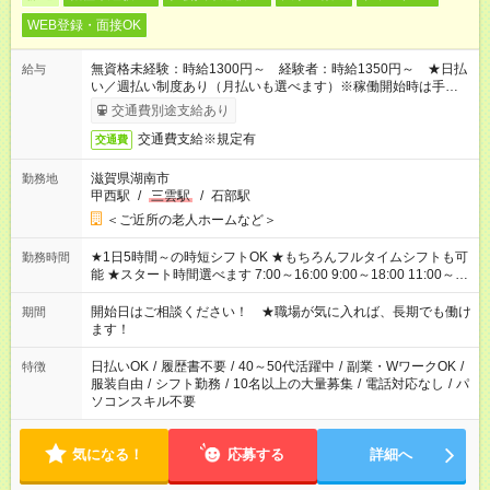
WEB登録・面接OK
無資格未経験：時給1300円～ 経験者：時給1350円～ ★日払
給与
い／週払い制度あり（月払いも選べます）※稼働開始時は手続き
完了次第のお支払いとなります。
交通費別途支給あり
交通費支給※規定有
交通費
滋賀県湖南市
勤務地
甲西駅
/
三雲駅
/
石部駅
＜ご近所の老人ホームなど＞
★1日5時間～の時短シフトOK ★もちろんフルタイムシフトも可
勤務時間
能 ★スタート時間選べます 7:00～16:00 9:00～18:00 11:00～
20:00 など 残業なし！ ※Wワークの場合、他のお仕事と合わせ
週40時間超の就業はご案内できません ※法令に基づき、週20時
開始日はご相談ください！ ★職場が気に入れば、長期でも働け
期間
間以上勤務は社会保険への加入対象となります ※労働者派遣法
ます！
（日雇い派遣の原則禁止）により、短時間・短期間の就業はご
案内が難しい場合があります
日払いOK
/
履歴書不要
/
40～50代活躍中
/
副業・WワークOK
/
特徴
服装自由
/
シフト勤務
/
10名以上の大量募集
/
電話対応なし
/
パ
ソコンスキル不要
気になる！
応募する
詳細へ