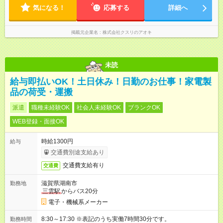
7.8時間ほど（2025年実績） ＜店舗の基本営業時間＞ 9時～22
気になる！
応募する
詳細へ
時 ※勤務時間は店舗により異なります。 ＜シフト例＞ 早番：8
時00分～17時00分 中番：11時～20時 遅番：13時～22時
掲載元企業名
株式会社クスリのアオキ
未読
給与即払いOK！土日休み！日勤のお仕事！家電製
品の荷受・運搬
派遣
職種未経験OK
社会人未経験OK
ブランクOK
WEB登録・面接OK
時給1300円
給与
交通費別途支給あり
交通費支給有り
交通費
滋賀県湖南市
勤務地
三雲駅
からバス20分
電子・機械系メーカー
8:30～17:30 ※表記のうち実働7時間30分です。
勤務時間