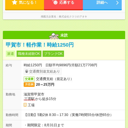
7.8時間ほど（2025年実績） ＜店舗の基本営業時間＞ 9時～22
気になる！
応募する
詳細へ
時 ※勤務時間は店舗により異なります。 ＜シフト例＞ 早番：8
時00分～17時00分 中番：11時～20時 遅番：13時～22時
掲載元企業名
株式会社クスリのアオキ
未読
甲賀市！軽作業！時給1250円
派遣
職種未経験OK
ブランクOK
時給1250円 日額平均9896円/月額21万7708円
給与
交通費別途支給あり
交通費支給（規定あり）
交通費
20～25万円
月収例
滋賀県甲賀市
勤務地
三雲駅
から徒歩15分
工場
【日勤】5勤2休 8:30～17:30（実働7時間55分/休憩65分）
勤務時間
・期間限定：8月31日まで
期間