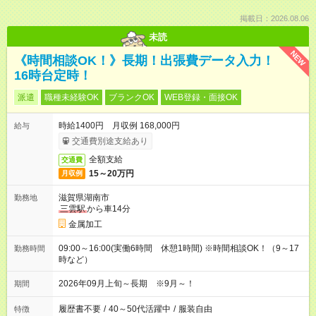
掲載日：2026.08.06
未読
NEW
《時間相談OK！》長期！出張費データ入力！
16時台定時！
派遣
職種未経験OK
ブランクOK
WEB登録・面接OK
時給1400円 月収例 168,000円
給与
交通費別途支給あり
全額支給
交通費
15～20万円
月収例
滋賀県湖南市
勤務地
三雲駅
から車14分
金属加工
09:00～16:00(実働6時間 休憩1時間) ※時間相談OK！（9～17
勤務時間
時など）
2026年09月上旬～長期 ※9月～！
期間
履歴書不要
/
40～50代活躍中
/
服装自由
特徴