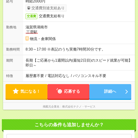
時給2000円
給与
交通費別途支給あり
交通費支給有り
交通費
滋賀県湖南市
勤務地
三雲駅
物流・倉庫関係
8:30～17:00 ※表記のうち実働7時間30分です。
勤務時間
長期【ご応募から1週間以内(最短2日目)のスピード就業が可能】
期間
即日～
履歴書不要
/
電話対応なし
/
パソコンスキル不要
特徴
気になる！
応募する
詳細へ
掲載元企業名
株式会社テクノ・サービス
こちらの条件も追加しませんか？