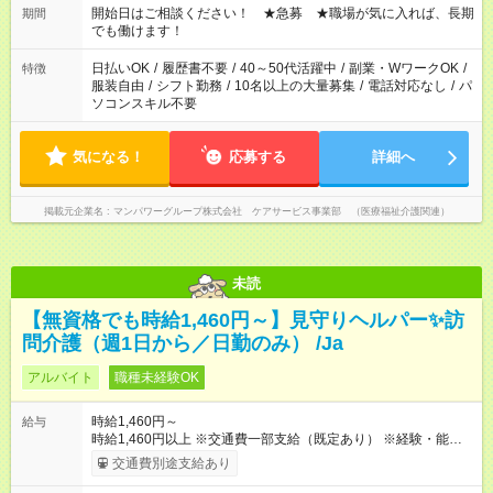
ん ※法令に基づき、週20時間以上勤務は社会保険への加入対象
開始日はご相談ください！ ★急募 ★職場が気に入れば、長期
期間
となります ※労働者派遣法（日雇い派遣の原則禁止）により、
でも働けます！
短時間・短期間の就業はご案内が難しい場合があります
日払いOK
/
履歴書不要
/
40～50代活躍中
/
副業・WワークOK
/
特徴
服装自由
/
シフト勤務
/
10名以上の大量募集
/
電話対応なし
/
パ
ソコンスキル不要
気になる！
応募する
詳細へ
掲載元企業名
マンパワーグループ株式会社 ケアサービス事業部 （医療福祉介護関連）
未読
【無資格でも時給1,460円～】見守りヘルパー✨訪
問介護（週1日から／日勤のみ） /Ja
アルバイト
職種未経験OK
時給1,460円～
給与
時給1,460円以上 ※交通費一部支給（既定あり） ※経験・能力を
考慮して決定します 【収入例】 週1回勤務の場合：1,460円×8時
交通費別途支給あり
間×4回=4万6,720円 週3回勤務の場合：1,460円×8時間×12回
=14万0,160円 週5回勤務の場合：1,460円×8時間×20回=23万